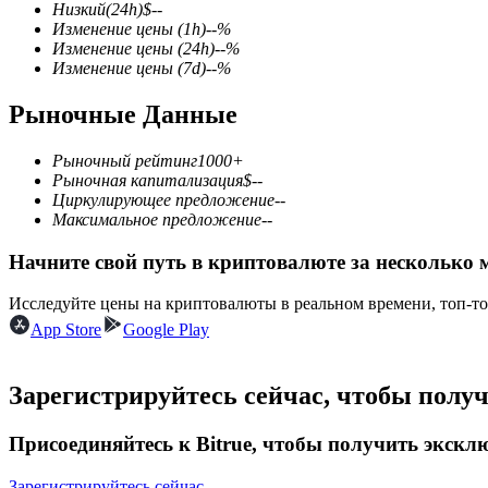
Низкий
(24h)
$
--
Изменение цены
(1h)
--
%
Изменение цены
(24h)
--
%
Изменение цены
(7d)
--
%
Фьючерсы на COIN-M
Рыночные Данные
Криптовалютные фьючерсы
Рыночный рейтинг
1000+
Рыночная капитализация
$
--
Циркулирующее предложение
--
TradFi
Максимальное предложение
--
Деривативы на акции, форекс, драгоценные металлы и с
Начните свой путь в криптовалюте за несколько 
Исследуйте цены на криптовалюты в реальном времени, топ-т
App Store
Google Play
Зарегистрируйтесь сейчас, чтобы полу
Присоединяйтесь к Bitrue, чтобы получить экск
USDC фьючерсы
Зарегистрируйтесь сейчас