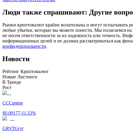
Фьючерсы с использованием USDC в качестве обеспечен
Люди также спрашивают: Другие вопро
Рынки криптовалют крайне волатильны и могут испытывать резк
любые убытки, которые вы можете понести. Мы полагаемся на
не несем ответственности за их надежность или точность. Инф
информационных целей и не должна рассматриваться как фин
конфиденциальности
.
Новости
Копирование торговли
Рейтинг Криптовалют
Новые Листинги
Присоединяйтесь к лучшим трейдерам
В Тренде
Рост
CC
Canton
$
0.09177
-11.53
%
GRVT
Grvt