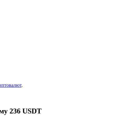
иптовалют
.
мму 236 USDT