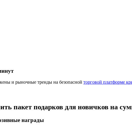
ырьевые товары
минут
окены и рыночные тренды на безопасной
торговой платформе кр
чить пакет подарков для новичков на су
люзивные награды