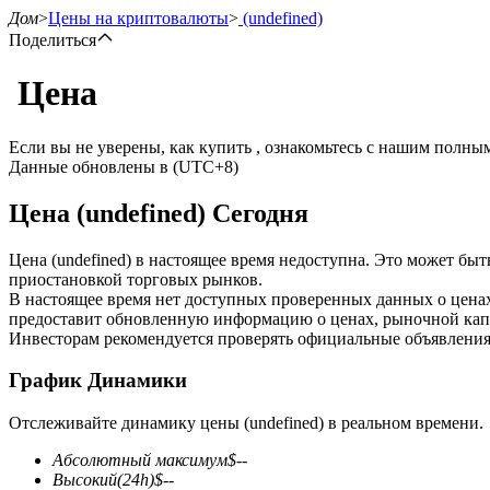
Дом
>
Цены на криптовалюты
>
(undefined)
Поделиться
Цена
Фьючерсы
Если вы не уверены, как купить , ознакомьтесь с нашим полн
Данные обновлены в (UTC+8)
Цена (undefined) Сегодня
Цена (undefined) в настоящее время недоступна. Это может бы
приостановкой торговых рынков.
В настоящее время нет доступных проверенных данных о ценах
предоставит обновленную информацию о ценах, рыночной капи
USDT-фьючерсы
Инвесторам рекомендуется проверять официальные объявления
Фьючерсы с использованием USDT в качестве обеспечен
График Динамики
Отслеживайте динамику цены (undefined) в реальном времени.
Абсолютный максимум
$
--
Высокий
(24h)
$
--