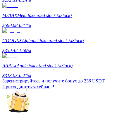
$
272.31
-0.24
%
Гид
METAX
Meta tokenized stock (xStock)
Руководство для начинающих по фьючерсам
$
590.68
-0.41
%
GOOGLX
Alphabet tokenized stock (xStock)
$
359.42
-1.66
%
AAPLX
Apple tokenized stock (xStock)
$
313.03
-0.21
%
Зарегистрируйтесь и получите бонус до
236 USDT
Торговые стратегии
Присоединиться сейчас
Узнайте, как оставаться прибыльным