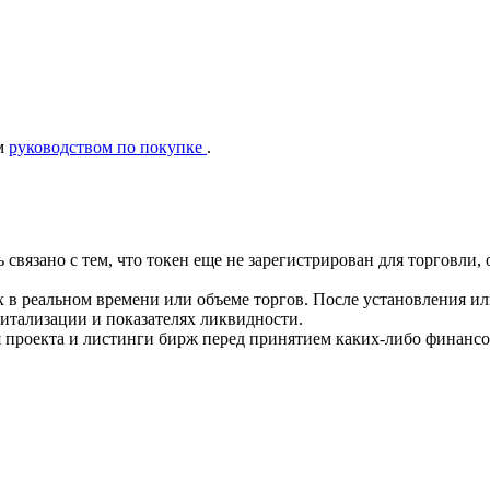
ым
руководством по покупке
.
ть связано с тем, что токен еще не зарегистрирован для торгов
 в реальном времени или объеме торгов. После установления и
тализации и показателях ликвидности.
 проекта и листинги бирж перед принятием каких-либо финанс
ия