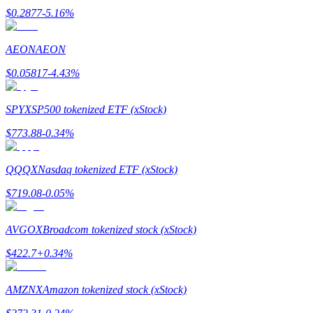
Станьте копи-трейдером
$
0.2877
-5.16
%
Наслаждайтесь распределением прибыли и комиссиями з
AEON
AEON
$
0.05817
-4.43
%
SPYX
SP500 tokenized ETF (xStock)
$
773.88
-0.34
%
QQQX
Nasdaq tokenized ETF (xStock)
Информация
$
719.08
-0.05
%
Анализ больших данных, включая торговую информацию и
AVGOX
Broadcom tokenized stock (xStock)
$
422.7
+
0.34
%
AMZNX
Amazon tokenized stock (xStock)