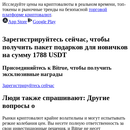
Исследуйте цены на криптовалюты в реальном времени, топ-
токены и рыночные тренды на безопасной
торговой
USDC фьючерсы
платформе криптовалют
.
App Store
Google Play
Фьючерсы с использованием USDC в качестве
обеспечения
Зарегистрируйтесь сейчас, чтобы
получить пакет подарков для новичков
на сумму 1788 USDT
Присоединяйтесь к Bitrue, чтобы получить
эксклюзивные награды
Зарегистрируйтесь сейчас
Копирование торговли
Присоединяйтесь к лучшим трейдерам
Люди также спрашивают: Другие
вопросы о
Рынки криптовалют крайне волатильны и могут испытывать
резкие колебания цен. Вы несете полную ответственность за
свои инвестиционные решения, и Bitrue не несет