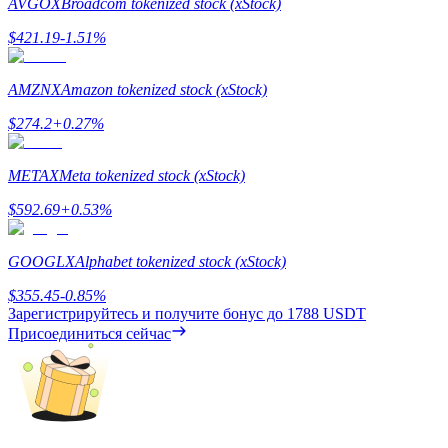
AVGOX
Broadcom tokenized stock (xStock)
$
421.19
-1.51
%
AMZNX
Amazon tokenized stock (xStock)
$
274.2
+
0.27
%
Заработок
METAX
Meta tokenized stock (xStock)
$
592.69
+
0.53
%
GOOGLX
Alphabet tokenized stock (xStock)
$
355.45
-0.85
%
Зарегистрируйтесь и получите бонус до
1788 USDT
Присоединиться сейчас
Силовая свинья
Получайте конкурентные награды ежедневно