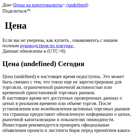
Дом
>
Цены на криптовалюты
>
(undefined)
Поделиться
Цена
Фьючерсы
Если вы не уверены, как купить , ознакомьтесь с нашим
полным
руководством по покупке
.
Данные обновлены в (UTC+8)
Цена (undefined) Сегодня
Цена (undefined) в настоящее время недоступна. Это может
быть связано с тем, что токен еще не зарегистрирован для
торговли, ограниченной рыночной активностью или
временной приостановкой торговых рынков.
USDT-фьючерсы
В настоящее время нет доступных проверенных данных о
ценах в реальном времени или объеме торгов. После
Фьючерсы с использованием USDT в качестве
установления или возобновления активных торговых рынков
обеспечения
эта страница предоставит обновленную информацию о ценах,
рыночной капитализации и показателях ликвидности.
Инвесторам рекомендуется проверять официальные
объявления проекта и листинги бирж перед принятием каких-