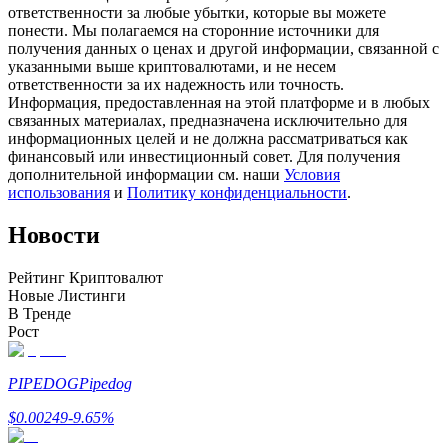
ответственности за любые убытки, которые вы можете
понести. Мы полагаемся на сторонние источники для
получения данных о ценах и другой информации, связанной с
указанными выше криптовалютами, и не несем
ответственности за их надежность или точность.
Станьте копи-трейдером
Информация, предоставленная на этой платформе и в любых
связанных материалах, предназначена исключительно для
Наслаждайтесь распределением прибыли и комиссиями
информационных целей и не должна рассматриваться как
за копи-трейдинг
финансовый или инвестиционный совет. Для получения
дополнительной информации см. наши
Условия
использования
и
Политику конфиденциальности
.
Новости
Рейтинг Криптовалют
Новые Листинги
В Тренде
Рост
Информация
Анализ больших данных, включая торговую информацию
PIPEDOG
Pipedog
и т. д.
$
0.00249
-9.65
%