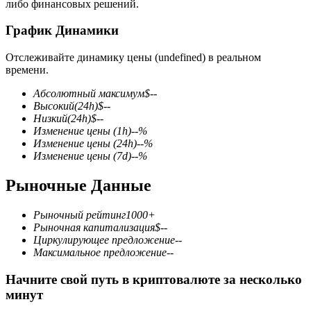
либо финансовых решений.
График Динамики
Отслеживайте динамику цены (undefined) в реальном
времени.
Фьючерсы на COIN-M
Абсолютный максимум
$
--
Высокий
(24h)
$
--
Криптовалютные фьючерсы
Низкий
(24h)
$
--
Изменение цены
(1h)
--
%
Изменение цены
(24h)
--
%
Изменение цены
(7d)
--
%
TradFi
Рыночные Данные
Деривативы на акции, форекс, драгоценные металлы и
сырьевые товары
Рыночный рейтинг
1000+
Рыночная капитализация
$
--
Циркулирующее предложение
--
Максимальное предложение
--
Начните свой путь в криптовалюте за несколько
минут