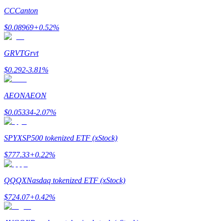
CC
Canton
$
0.08969
+
0.52
%
GRVT
Grvt
$
0.292
-3.81
%
Гид
Руководство для начинающих по фьючерсам
AEON
AEON
$
0.05334
-2.07
%
SPYX
SP500 tokenized ETF (xStock)
$
777.33
+
0.22
%
QQQX
Nasdaq tokenized ETF (xStock)
Торговые стратегии
$
724.07
+
0.42
%
Узнайте, как оставаться прибыльным