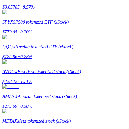
$
0.05785
+
8.57
%
SPYX
SP500 tokenized ETF (xStock)
$
779.05
+
0.20
%
Стейкинг
QQQX
Nasdaq tokenized ETF (xStock)
Высокая прибыль и мгновенный доступ
$
725.86
+
0.28
%
AVGOX
Broadcom tokenized stock (xStock)
$
428.42
+
1.71
%
AMZNX
Amazon tokenized stock (xStock)
$
275.69
+
0.58
%
Launchpool
Гибкая ставка для заработка популярных токенов
METAX
Meta tokenized stock (xStock)