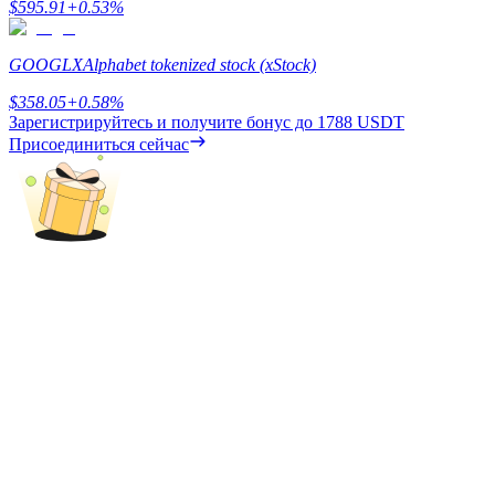
$
595.91
+
0.53
%
GOOGLX
Alphabet tokenized stock (xStock)
$
358.05
+
0.58
%
Зарегистрируйтесь и получите бонус до
1788 USDT
Присоединиться сейчас
Блокировки BTR
Эксклюзивные инвестиции для владельцев BTR
Кредиты
Сервис заимствований, обеспеченных криптовалютой