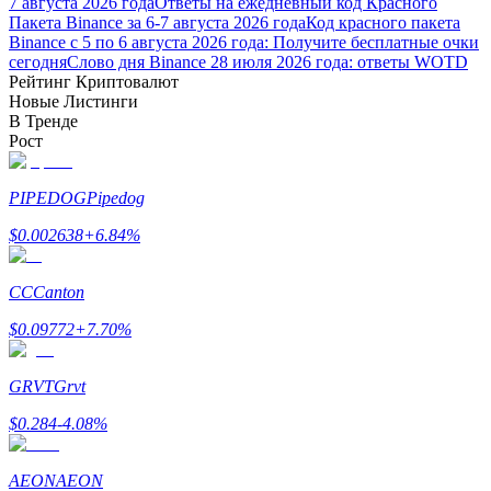
7 августа 2026 года
Ответы на ежедневный код Красного
Пакета Binance за 6-7 августа 2026 года
Код красного пакета
Binance с 5 по 6 августа 2026 года: Получите бесплатные очки
сегодня
Слово дня Binance 28 июля 2026 года: ответы WOTD
Рейтинг Криптовалют
Новые Листинги
В Тренде
Рост
Заработок
PIPEDOG
Pipedog
$
0.002638
+
6.84
%
CC
Canton
$
0.09772
+
7.70
%
GRVT
Grvt
Силовая свинья
$
0.284
-4.08
%
Получайте конкурентные награды ежедневно
AEON
AEON