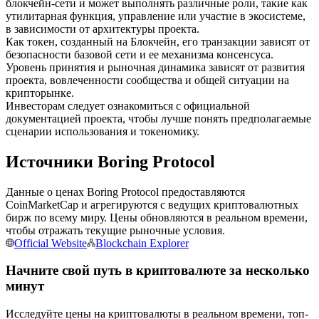
блокчейн-сети и может выполнять различные роли, такие как
утилитарная функция, управление или участие в экосистеме,
в зависимости от архитектуры проекта.
USDC фьючерсы
Как токен, созданный на Блокчейн, его транзакции зависят от
Фьючерсы с использованием USDC в качестве
безопасности базовой сети и ее механизма консенсуса.
обеспечения
Уровень принятия и рыночная динамика зависят от развития
проекта, вовлеченности сообщества и общей ситуации на
крипторынке.
Инвесторам следует ознакомиться с официальной
документацией проекта, чтобы лучше понять предполагаемые
сценарии использования и токеномику.
Источники Boring Protocol
Данные о ценах Boring Protocol предоставляются
CoinMarketCap и агрегируются с ведущих криптовалютных
Копирование торговли
бирж по всему миру. Цены обновляются в реальном времени,
чтобы отражать текущие рыночные условия.
Присоединяйтесь к лучшим трейдерам
Official Website
Blockchain Explorer
Начните свой путь в криптовалюте за несколько
минут
Исследуйте цены на криптовалюты в реальном времени, топ-