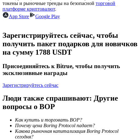
токены и рыночные тренды на безопасной
торговой
платформе криптовалют
.
App Store
Google Play
Станьте копи-трейдером
Зарегистрируйтесь сейчас, чтобы
Наслаждайтесь распределением прибыли и комиссиями
получить пакет подарков для новичков
за копи-трейдинг
на сумму 1788 USDT
Присоединяйтесь к Bitrue, чтобы получить
эксклюзивные награды
Зарегистрируйтесь сейчас
Люди также спрашивают: Другие
вопросы о BOP
Информация
Анализ больших данных, включая торговую информацию
Как купить и торговать BOP?
и т. д.
Почему цена Boring Protocol падает?
Какова рыночная капитализация Boring Protocol
сегодня?