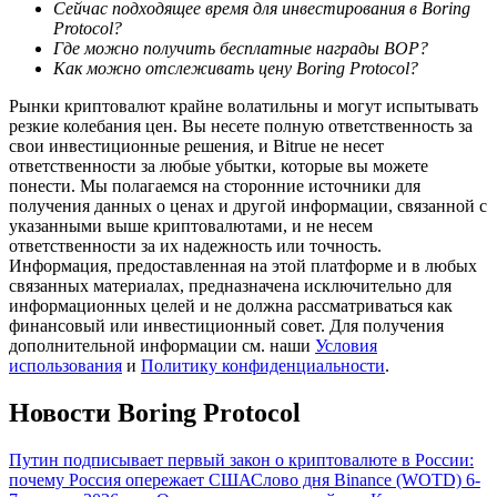
Сейчас подходящее время для инвестирования в Boring
Protocol?
Где можно получить бесплатные награды BOP?
Как можно отслеживать цену Boring Protocol?
Рынки криптовалют крайне волатильны и могут испытывать
резкие колебания цен. Вы несете полную ответственность за
свои инвестиционные решения, и Bitrue не несет
ответственности за любые убытки, которые вы можете
Гид
понести. Мы полагаемся на сторонние источники для
Руководство для начинающих по фьючерсам
получения данных о ценах и другой информации, связанной с
указанными выше криптовалютами, и не несем
ответственности за их надежность или точность.
Информация, предоставленная на этой платформе и в любых
связанных материалах, предназначена исключительно для
информационных целей и не должна рассматриваться как
финансовый или инвестиционный совет. Для получения
дополнительной информации см. наши
Условия
использования
и
Политику конфиденциальности
.
Новости Boring Protocol
Торговые стратегии
Путин подписывает первый закон о криптовалюте в России:
Узнайте, как оставаться прибыльным
почему Россия опережает США
Слово дня Binance (WOTD) 6-