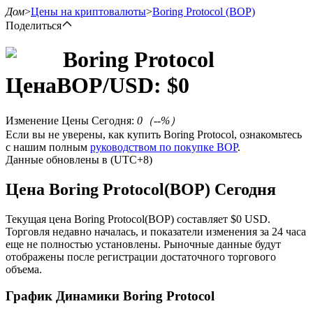
Дом
>
Цены на криптовалюты
>
Boring Protocol
(BOP)
Поделиться
Boring Protocol
Цена
BOP
/USD: $
0
Фьючерсы
Изменение Цены Сегодня
:
0
（
--
%）
Если вы не уверены, как купить Boring Protocol, ознакомьтесь
с нашим полным
руководством по покупке BOP
.
Данные обновлены в (UTC+8)
Цена Boring Protocol(BOP) Сегодня
Текущая цена Boring Protocol(BOP) составляет $0 USD.
USDT-фьючерсы
Торговля недавно началась, и показатели изменения за 24 часа
еще не полностью установлены. Рыночные данные будут
Фьючерсы с использованием USDT в качестве
отображены после регистрации достаточного торгового
обеспечения
объема.
График Динамики Boring Protocol