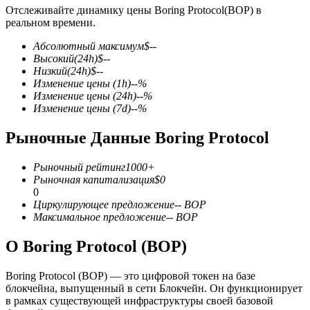
Отслеживайте динамику цены Boring Protocol(BOP) в
реальном времени.
Абсолютный максимум
$
--
Высокий
(24h)
$
--
Низкий
(24h)
$
--
Изменение цены
(1h)
--
%
Фьючерсы на COIN-M
Изменение цены
(24h)
--
%
Изменение цены
(7d)
--
%
Криптовалютные фьючерсы
Рыночные Данные Boring Protocol
TradFi
Рыночный рейтинг
1000+
Рыночная капитализация
$
0
Деривативы на акции, форекс, драгоценные металлы и
0
сырьевые товары
Циркулирующее предложение
--
BOP
Максимальное предложение
--
BOP
О Boring Protocol (BOP)
Boring Protocol (BOP) — это цифровой токен на базе
блокчейна, выпущенный в сети Блокчейн. Он функционирует
в рамках существующей инфраструктуры своей базовой