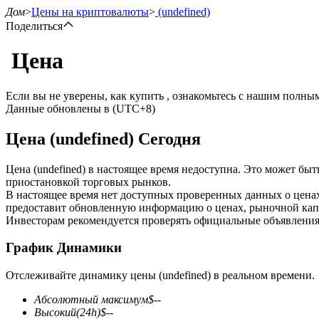
Дом
>
Цены на криптовалюты
>
(undefined)
Поделиться
Цена
Фьючерсы
Если вы не уверены, как купить , ознакомьтесь с нашим полн
Данные обновлены в (UTC+8)
Цена (undefined) Сегодня
Цена (undefined) в настоящее время недоступна. Это может бы
приостановкой торговых рынков.
В настоящее время нет доступных проверенных данных о ценах
предоставит обновленную информацию о ценах, рыночной капи
USDT-фьючерсы
Инвесторам рекомендуется проверять официальные объявления
Фьючерсы с использованием USDT в качестве обеспечен
График Динамики
Отслеживайте динамику цены (undefined) в реальном времени.
Абсолютный максимум
$
--
Высокий
(24h)
$
--