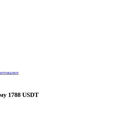
иптовалют
.
мму 1788 USDT