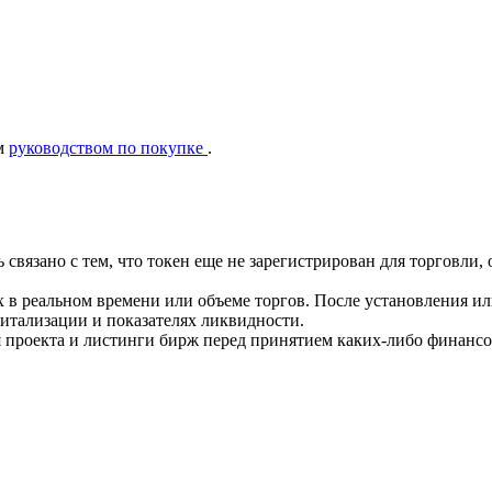
ым
руководством по покупке
.
ть связано с тем, что токен еще не зарегистрирован для торгов
 в реальном времени или объеме торгов. После установления и
тализации и показателях ликвидности.
 проекта и листинги бирж перед принятием каких-либо финанс
ия