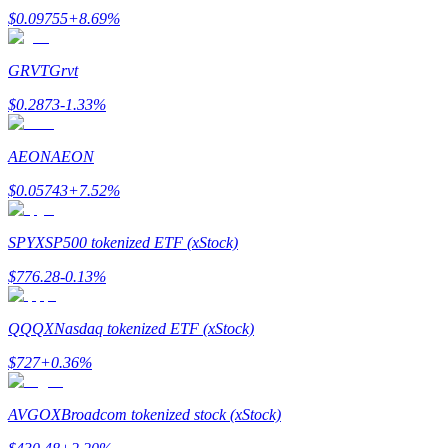
Станьте копи-трейдером
$
0.09755
+
8.69
%
Наслаждайтесь распределением прибыли и комиссиями з
GRVT
Grvt
$
0.2873
-1.33
%
AEON
AEON
$
0.05743
+
7.52
%
SPYX
SP500 tokenized ETF (xStock)
Информация
$
776.28
-0.13
%
Анализ больших данных, включая торговую информацию и
QQQX
Nasdaq tokenized ETF (xStock)
$
727
+
0.36
%
AVGOX
Broadcom tokenized stock (xStock)