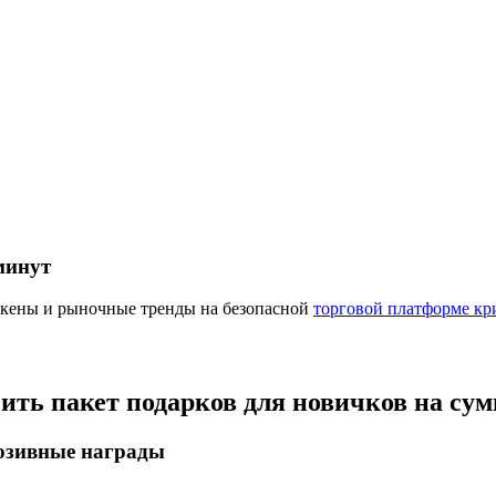
ырьевые товары
минут
окены и рыночные тренды на безопасной
торговой платформе кр
чить пакет подарков для новичков на су
люзивные награды