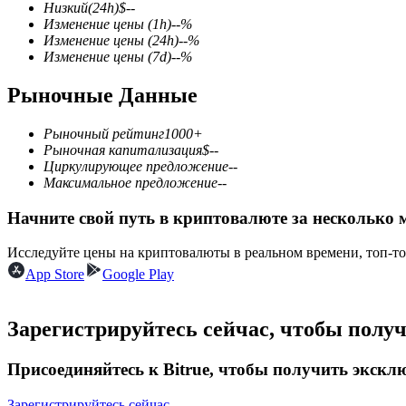
Низкий
(24h)
$
--
Изменение цены
(1h)
--
%
Изменение цены
(24h)
--
%
Изменение цены
(7d)
--
%
Фьючерсы на COIN-M
Рыночные Данные
Криптовалютные фьючерсы
Рыночный рейтинг
1000+
Рыночная капитализация
$
--
Циркулирующее предложение
--
TradFi
Максимальное предложение
--
Деривативы на акции, форекс, драгоценные металлы и с
Начните свой путь в криптовалюте за несколько 
Исследуйте цены на криптовалюты в реальном времени, топ-т
App Store
Google Play
Зарегистрируйтесь сейчас, чтобы полу
Присоединяйтесь к Bitrue, чтобы получить экск
USDC фьючерсы
Зарегистрируйтесь сейчас