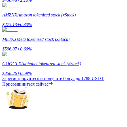
$
430.48
+
2.20
%
Гид
AMZNX
Amazon tokenized stock (xStock)
Руководство для начинающих по фьючерсам
$
275.13
+
0.33
%
METAX
Meta tokenized stock (xStock)
$
596.07
+
0.60
%
GOOGLX
Alphabet tokenized stock (xStock)
$
358.26
+
0.59
%
Зарегистрируйтесь и получите бонус до
1788 USDT
Торговые стратегии
Присоединиться сейчас
Узнайте, как оставаться прибыльным