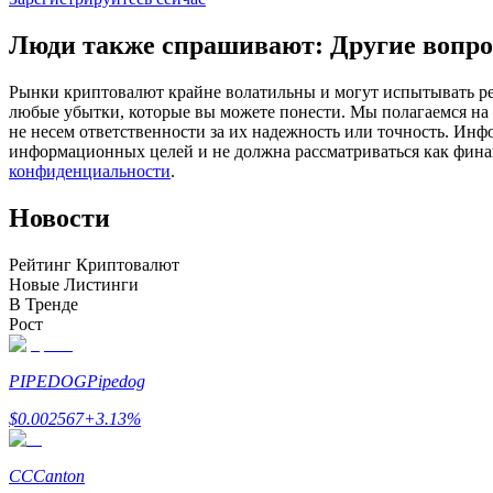
Фьючерсы с использованием USDC в качестве обеспечен
Люди также спрашивают: Другие вопро
Рынки криптовалют крайне волатильны и могут испытывать резк
любые убытки, которые вы можете понести. Мы полагаемся на
не несем ответственности за их надежность или точность. Инф
информационных целей и не должна рассматриваться как фин
конфиденциальности
.
Новости
Копирование торговли
Рейтинг Криптовалют
Новые Листинги
Присоединяйтесь к лучшим трейдерам
В Тренде
Рост
PIPEDOG
Pipedog
$
0.002567
+
3.13
%
CC
Canton