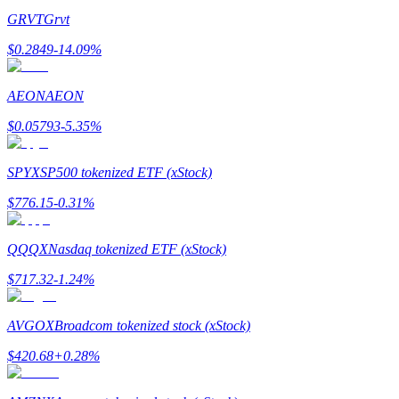
GRVT
Grvt
$
0.2849
-14.09
%
AEON
AEON
$
0.05793
-5.35
%
Гид
Руководство для начинающих по фьючерсам
SPYX
SP500 tokenized ETF (xStock)
$
776.15
-0.31
%
QQQX
Nasdaq tokenized ETF (xStock)
$
717.32
-1.24
%
AVGOX
Broadcom tokenized stock (xStock)
Торговые стратегии
$
420.68
+
0.28
%
Узнайте, как оставаться прибыльным