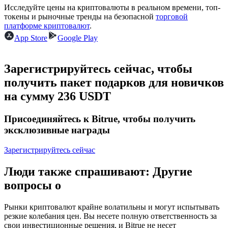
Исследуйте цены на криптовалюты в реальном времени, топ-
токены и рыночные тренды на безопасной
торговой
USDC фьючерсы
платформе криптовалют
.
App Store
Google Play
Фьючерсы с использованием USDC в качестве
обеспечения
Зарегистрируйтесь сейчас, чтобы
получить пакет подарков для новичков
на сумму 236 USDT
Присоединяйтесь к Bitrue, чтобы получить
эксклюзивные награды
Зарегистрируйтесь сейчас
Копирование торговли
Присоединяйтесь к лучшим трейдерам
Люди также спрашивают: Другие
вопросы о
Рынки криптовалют крайне волатильны и могут испытывать
резкие колебания цен. Вы несете полную ответственность за
свои инвестиционные решения, и Bitrue не несет