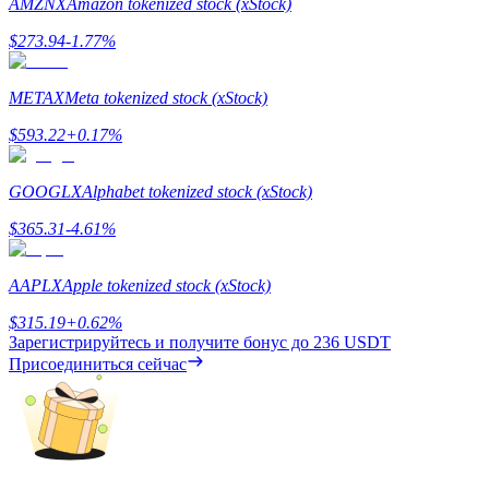
AMZNX
Amazon tokenized stock (xStock)
$
273.94
-1.77
%
METAX
Meta tokenized stock (xStock)
$
593.22
+
0.17
%
Заработок
GOOGLX
Alphabet tokenized stock (xStock)
$
365.31
-4.61
%
AAPLX
Apple tokenized stock (xStock)
$
315.19
+
0.62
%
Зарегистрируйтесь и получите бонус до
236 USDT
Присоединиться сейчас
Силовая свинья
Получайте конкурентные награды ежедневно