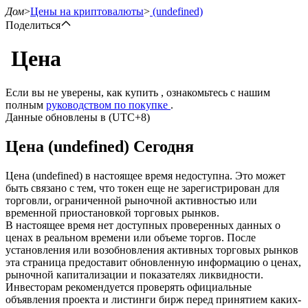
Дом
>
Цены на криптовалюты
>
(undefined)
Поделиться
Цена
Фьючерсы
Если вы не уверены, как купить , ознакомьтесь с нашим
полным
руководством по покупке
.
Данные обновлены в (UTC+8)
Цена (undefined) Сегодня
Цена (undefined) в настоящее время недоступна. Это может
быть связано с тем, что токен еще не зарегистрирован для
торговли, ограниченной рыночной активностью или
временной приостановкой торговых рынков.
USDT-фьючерсы
В настоящее время нет доступных проверенных данных о
ценах в реальном времени или объеме торгов. После
Фьючерсы с использованием USDT в качестве
установления или возобновления активных торговых рынков
обеспечения
эта страница предоставит обновленную информацию о ценах,
рыночной капитализации и показателях ликвидности.
Инвесторам рекомендуется проверять официальные
объявления проекта и листинги бирж перед принятием каких-