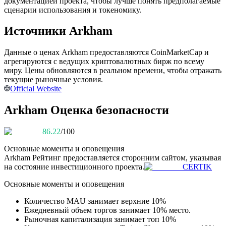
документацией проекта, чтобы лучше понять предполагаемые
сценарии использования и токеномику.
Источники Arkham
Станьте копи-трейдером
Данные о ценах Arkham предоставляются CoinMarketCap и
Наслаждайтесь распределением прибыли и комиссиями
агрегируются с ведущих криптовалютных бирж по всему
за копи-трейдинг
миру. Цены обновляются в реальном времени, чтобы отражать
текущие рыночные условия.
Official Website
Arkham Оценка безопасности
86.22
/100
Основные моменты и оповещения
Arkham
Рейтинг предоставляется сторонним сайтом, указывая
на состояние инвестиционного проекта.
CERTIK
Информация
Основные моменты и оповещения
Анализ больших данных, включая торговую информацию
и т. д.
Количество MAU занимает верхние 10%
Ежедневный объем торгов занимает 10% место.
Рыночная капитализация занимает топ 10%