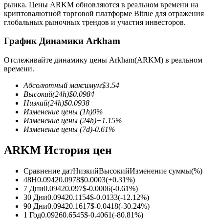
рынка. Цены ARKM обновляются в реальном времени на
криптовалютной торговой платформе Bitrue для отражения
глобальных рыночных трендов и участия инвесторов.
График Динамики Arkham
Отслеживайте динамику цены Arkham(ARKM) в реальном
Фьючерсы на COIN-M
времени.
Криптовалютные фьючерсы
Абсолютный максимум
$
3.54
Высокий
(24h)
$
0.0984
Низкий
(24h)
$
0.0938
Изменение цены
(1h)
0
%
TradFi
Изменение цены
(24h)
+
1.15
%
Изменение цены
(7d)
-0.61
%
Деривативы на акции, форекс, драгоценные металлы и
сырьевые товары
ARKM История цен
Сравнение дат
Низкий
Высокий
Изменение суммы
(%)
48H
0.0942
0.0978
$
0.0003
(
+
0.31
%)
7 Дни
0.0942
0.097
$
-0.0006
(
-0.61
%)
30 Дни
0.0942
0.1154
$
-0.0133
(
-12.12
%)
90 Дни
0.0942
0.1617
$
-0.0418
(
-30.24
%)
1 Год
0.0926
0.6545
$
-0.4061
(
-80.81
%)