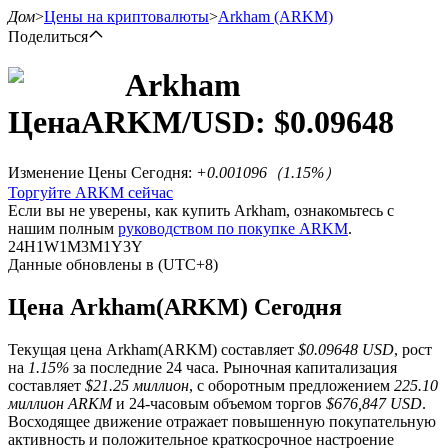
Дом
>
Цены на криптовалюты
>
Arkham
(ARKM)
Поделиться
Arkham
Цена
ARKM
/USD: $
0.09648
Фьючерсы
Изменение Цены Сегодня
:
+0.001096
（
1.15
%）
Торгуйте ARKM сейчас
Если вы не уверены, как купить Arkham, ознакомьтесь с
нашим полным
руководством по покупке ARKM
.
24H
1W
1M
3M
1Y
3Y
Данные обновлены в (UTC+8)
Цена Arkham(ARKM) Сегодня
USDT-фьючерсы
Текущая цена Arkham(ARKM) составляет
$0.09648 USD
, рост
Фьючерсы с использованием USDT в качестве
на
1.15%
за последние 24 часа. Рыночная капитализация
обеспечения
составляет
$21.25 миллион
, с оборотным предложением
225.10
миллион ARKM
и 24-часовым объемом торгов
$676,847 USD
.
Восходящее движение отражает повышенную покупательную
активность и положительное краткосрочное настроение