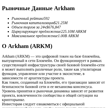
Рыночные Данные Arkham
USDC фьючерсы
Фьючерсы с использованием USDC в качестве
Рыночный рейтинг
592
обеспечения
Рыночная капитализация
$
21.25M
Объем торгов за 24ч
$
676,847
Циркулирующее предложение
225.10M
ARKM
Максимальное предложение
1.00B
ARKM
О Arkham (ARKM)
Arkham (ARKM) — это цифровой токен на базе блокчейна,
выпущенный в сети Блокчейн. Он функционирует в рамках
существующей инфраструктуры своей базовой блокчейн-сети
и может выполнять различные роли, такие как утилитарная
Копирование торговли
функция, управление или участие в экосистеме, в
зависимости от архитектуры проекта.
Присоединяйтесь к лучшим трейдерам
Как токен, созданный на Блокчейн, его транзакции зависят от
безопасности базовой сети и ее механизма консенсуса.
Уровень принятия и рыночная динамика зависят от развития
проекта, вовлеченности сообщества и общей ситуации на
крипторынке.
Инвесторам следует ознакомиться с официальной