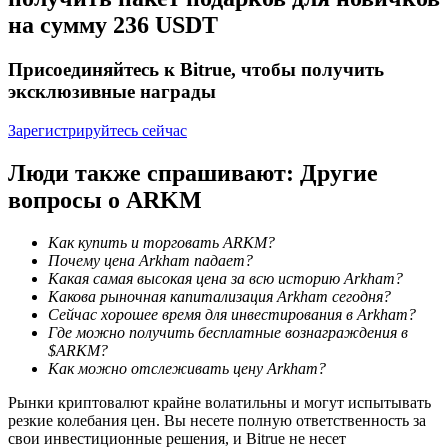
на сумму 236 USDT
Присоединяйтесь к Bitrue, чтобы получить
эксклюзивные награды
Зарегистрируйтесь сейчас
Люди также спрашивают: Другие
Блокировки BTR
вопросы о ARKM
Эксклюзивные инвестиции для владельцев BTR
Как купить и торговать ARKM?
Почему цена Arkham падает?
Какая самая высокая цена за всю историю Arkham?
Какова рыночная капитализация Arkham сегодня?
Сейчас хорошее время для инвестирования в Arkham?
Где можно получить бесплатные вознаграждения в
$ARKM?
Как можно отслеживать цену Arkham?
Рынки криптовалют крайне волатильны и могут испытывать
Кредиты
резкие колебания цен. Вы несете полную ответственность за
свои инвестиционные решения, и Bitrue не несет
Сервис заимствований, обеспеченных криптовалютой