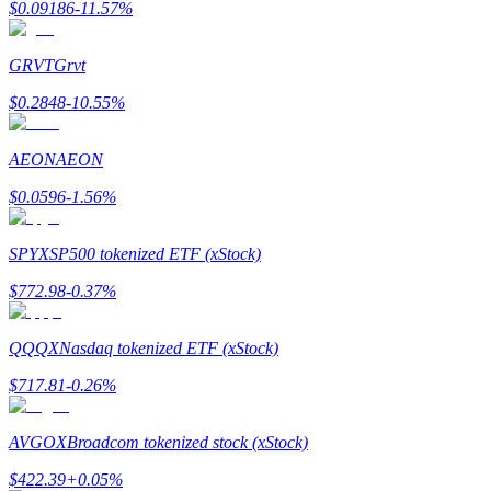
$
0.09186
-11.57
%
До 65% комиссии!
GRVT
Grvt
$
0.2848
-10.55
%
AEON
AEON
$
0.0596
-1.56
%
Реферал
SPYX
SP500 tokenized ETF (xStock)
Пригласите друга, чтобы получить денежные
$
772.98
-0.37
%
вознаграждения
Deposit CASHCAT & Win
QQQX
Nasdaq tokenized ETF (xStock)
$
717.81
-0.26
%
AVGOX
Broadcom tokenized stock (xStock)
$
422.39
+
0.05
%