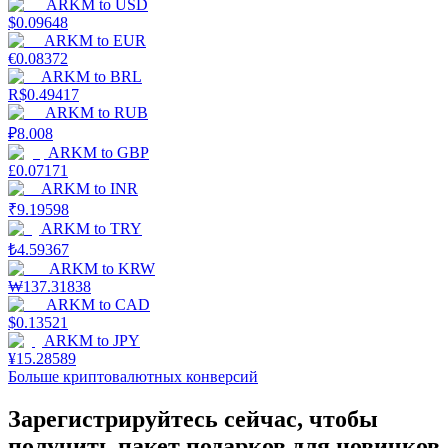
ARKM
to
USD
$
0.09648
ARKM
to
EUR
€
0.08372
ARKM
to
BRL
R$
0.49417
ARKM
to
RUB
₽
8.008
Стейкинг
ARKM
to
GBP
£
0.07171
Высокая прибыль и мгновенный доступ
ARKM
to
INR
₹
9.19598
ARKM
to
TRY
₺
4.59367
ARKM
to
KRW
₩
137.31838
ARKM
to
CAD
$
0.13521
ARKM
to
JPY
¥
15.28589
Больше криптовалютных конверсий
Launchpool
Зарегистрируйтесь сейчас, чтобы
Гибкая ставка для заработка популярных токенов
получить пакет подарков для новичков