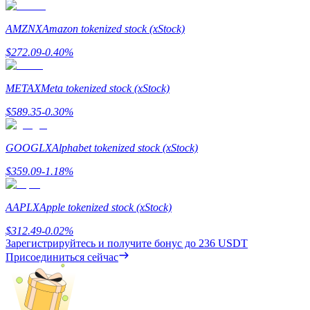
AMZNX
Amazon tokenized stock (xStock)
$
272.09
-0.40
%
Deposit CASHCAT & Win
METAX
Meta tokenized stock (xStock)
Share 500000 CASHCAT prize pool
$
589.35
-0.30
%
GOOGLX
Alphabet tokenized stock (xStock)
Exclusive for BitMart Users
$
359.09
-1.18
%
Register & Trade to Win 500,000 USDT
AAPLX
Apple tokenized stock (xStock)
$
312.49
-0.02
%
Precious Metals Trading Carnival
Зарегистрируйтесь и получите бонус до
236 USDT
Присоединиться сейчас
Trade Gold & Silver · 33,333 USDT Bonus