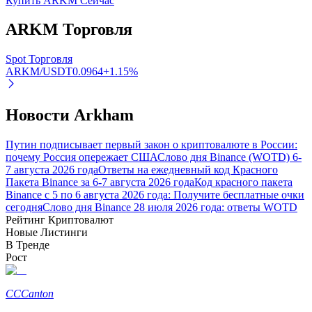
Купить ARKM Сейчас
Узнайте о пассивном доходе
ARKM
Торговля
Bitrue
AI
Spot Торговля
ARKM/USDT
0.0964
+
1.15
%
Новости Arkham
Путин подписывает первый закон о криптовалюте в России:
почему Россия опережает США
Слово дня Binance (WOTD) 6-
Bitrue Партнеры
7 августа 2026 года
Ответы на ежедневный код Красного
Пакета Binance за 6-7 августа 2026 года
Код красного пакета
Binance с 5 по 6 августа 2026 года: Получите бесплатные очки
сегодня
Слово дня Binance 28 июля 2026 года: ответы WOTD
Рейтинг Криптовалют
Новые Листинги
В Тренде
Рост
CC
Canton
Партнеры Bitrue