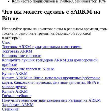
Количество подписчиков в Twitter/X занимает топ 10%
Что вы можете сделать с $ARKM на
Bitrue
Исследуйте цены на криптовалюты в реальном времени, топ-
токены и рыночные тренды на безопасной торговой
Гид
платформе.
Спот
Руководство для начинающих по фьючерсам
Торговля ARKM с ультранизкими комиссиями
Торговать ARKM
Копирование торговли
Копируйте лучших трейдеров ARKM для долгосрочной
прибыли
Копирование торговли ARKM
Купить ARKM
Купите ARKM на Bitrue, используя кредитные/дебетовые
карты, банковские переводы, фиатные депозиты, SEPA и
многое другое
Купить ARKM
Гибкий стейкинг
Торговые стратегии
Получайте конкурентные ежедневные награды на ARKM
Заработать ARKM
Узнайте, как оставаться прибыльным
Стейкинг