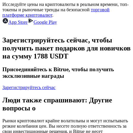
Исследуйте цены на криптовалюты в реальном времени, топ-
токены и рыночные тренды на безопасной
торговой
USDC фьючерсы
платформе криптовалют
.
App Store
Google Play
Фьючерсы с использованием USDC в качестве
обеспечения
Зарегистрируйтесь сейчас, чтобы
получить пакет подарков для новичков
на сумму 1788 USDT
Присоединяйтесь к Bitrue, чтобы получить
эксклюзивные награды
Зарегистрируйтесь сейчас
Копирование торговли
Присоединяйтесь к лучшим трейдерам
Люди также спрашивают: Другие
вопросы о
Рынки криптовалют крайне волатильны и могут испытывать
резкие колебания цен. Вы несете полную ответственность за
свои инвестиционные решения, и Bitrue не несет