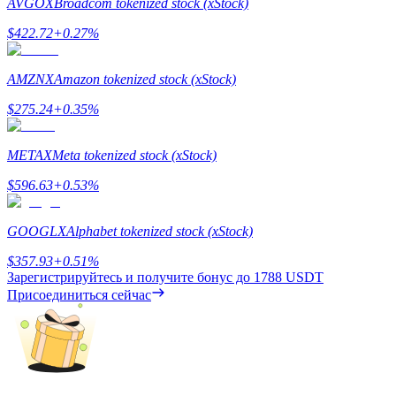
AVGOX
Broadcom tokenized stock (xStock)
$
422.72
+
0.27
%
AMZNX
Amazon tokenized stock (xStock)
$
275.24
+
0.35
%
Заработок
METAX
Meta tokenized stock (xStock)
$
596.63
+
0.53
%
GOOGLX
Alphabet tokenized stock (xStock)
$
357.93
+
0.51
%
Зарегистрируйтесь и получите бонус до
1788 USDT
Присоединиться сейчас
Силовая свинья
Получайте конкурентные награды ежедневно