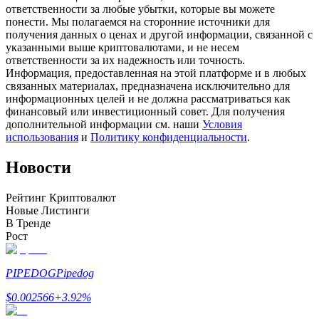
ответственности за любые убытки, которые вы можете
понести. Мы полагаемся на сторонние источники для
получения данных о ценах и другой информации, связанной с
указанными выше криптовалютами, и не несем
ответственности за их надежность или точность.
Станьте копи-трейдером
Информация, предоставленная на этой платформе и в любых
связанных материалах, предназначена исключительно для
Наслаждайтесь распределением прибыли и комиссиями
информационных целей и не должна рассматриваться как
за копи-трейдинг
финансовый или инвестиционный совет. Для получения
дополнительной информации см. наши
Условия
использования
и
Политику конфиденциальности
.
Новости
Рейтинг Криптовалют
Новые Листинги
В Тренде
Рост
Информация
Анализ больших данных, включая торговую информацию
PIPEDOG
Pipedog
и т. д.
$
0.002566
+
3.92
%