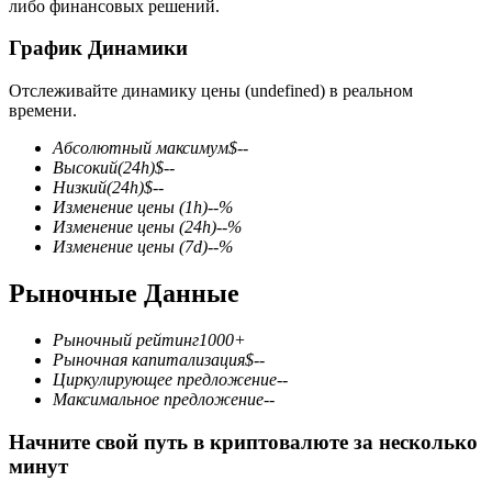
либо финансовых решений.
График Динамики
Отслеживайте динамику цены (undefined) в реальном
времени.
Фьючерсы на COIN-M
Абсолютный максимум
$
--
Высокий
(24h)
$
--
Криптовалютные фьючерсы
Низкий
(24h)
$
--
Изменение цены
(1h)
--
%
Изменение цены
(24h)
--
%
Изменение цены
(7d)
--
%
TradFi
Рыночные Данные
Деривативы на акции, форекс, драгоценные металлы и
сырьевые товары
Рыночный рейтинг
1000+
Рыночная капитализация
$
--
Циркулирующее предложение
--
Максимальное предложение
--
Начните свой путь в криптовалюте за несколько
минут