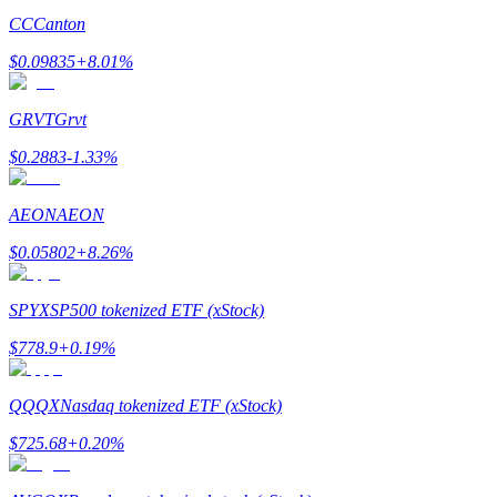
CC
Canton
$
0.09835
+
8.01
%
GRVT
Grvt
$
0.2883
-1.33
%
Гид
Руководство для начинающих по фьючерсам
AEON
AEON
$
0.05802
+
8.26
%
SPYX
SP500 tokenized ETF (xStock)
$
778.9
+
0.19
%
QQQX
Nasdaq tokenized ETF (xStock)
Торговые стратегии
$
725.68
+
0.20
%
Узнайте, как оставаться прибыльным