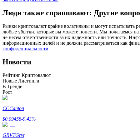
Фьючерсы с использованием USDC в качестве обеспечен
Люди также спрашивают: Другие вопро
Рынки криптовалют крайне волатильны и могут испытывать резк
любые убытки, которые вы можете понести. Мы полагаемся на
не несем ответственности за их надежность или точность. Инф
информационных целей и не должна рассматриваться как фин
конфиденциальности
.
Новости
Копирование торговли
Рейтинг Криптовалют
Новые Листинги
Присоединяйтесь к лучшим трейдерам
В Тренде
Рост
CC
Canton
$
0.09458
-9.43
%
GRVT
Grvt