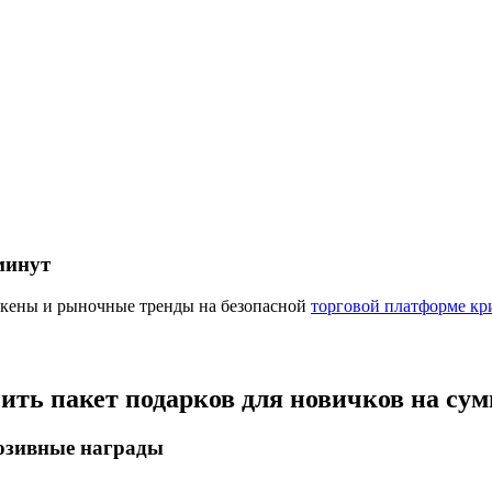
ырьевые товары
минут
окены и рыночные тренды на безопасной
торговой платформе кр
чить пакет подарков для новичков на су
люзивные награды