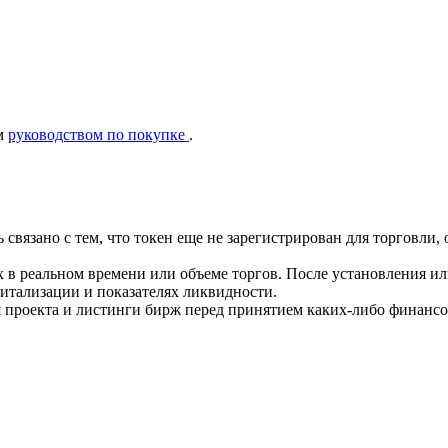
ым
руководством по покупке
.
ть связано с тем, что токен еще не зарегистрирован для торгов
 в реальном времени или объеме торгов. После установления и
тализации и показателях ликвидности.
 проекта и листинги бирж перед принятием каких-либо финанс
ия