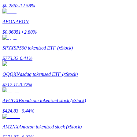
Станьте копи-трейдером
$
0.2862
-12.58
%
Наслаждайтесь распределением прибыли и комиссиями з
AEON
AEON
$
0.06051
+
2.80
%
SPYX
SP500 tokenized ETF (xStock)
$
773.32
-0.41
%
QQQX
Nasdaq tokenized ETF (xStock)
Информация
$
717.11
-0.72
%
Анализ больших данных, включая торговую информацию и
AVGOX
Broadcom tokenized stock (xStock)
$
424.83
+
0.44
%
AMZNX
Amazon tokenized stock (xStock)