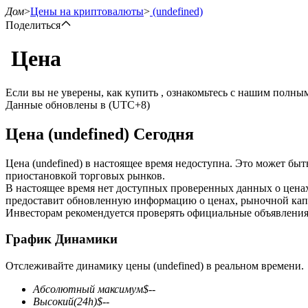
Дом
>
Цены на криптовалюты
>
(undefined)
Поделиться
Цена
Фьючерсы
Если вы не уверены, как купить , ознакомьтесь с нашим полн
Данные обновлены в (UTC+8)
Цена (undefined) Сегодня
Цена (undefined) в настоящее время недоступна. Это может бы
приостановкой торговых рынков.
В настоящее время нет доступных проверенных данных о ценах
предоставит обновленную информацию о ценах, рыночной капи
USDT-фьючерсы
Инвесторам рекомендуется проверять официальные объявления
Фьючерсы с использованием USDT в качестве обеспечен
График Динамики
Отслеживайте динамику цены (undefined) в реальном времени.
Абсолютный максимум
$
--
Высокий
(24h)
$
--