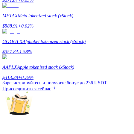
$
271.87
+
0.03
%
Гид
METAX
Meta tokenized stock (xStock)
Руководство для начинающих по фьючерсам
$
588.91
+
0.02
%
GOOGLX
Alphabet tokenized stock (xStock)
$
357.84
-1.58
%
AAPLX
Apple tokenized stock (xStock)
$
313.28
+
0.79
%
Зарегистрируйтесь и получите бонус до
236 USDT
Торговые стратегии
Присоединиться сейчас
Узнайте, как оставаться прибыльным