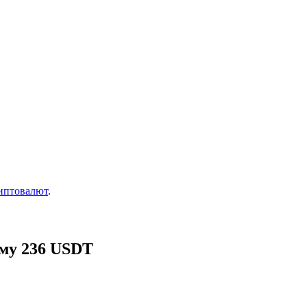
иптовалют
.
мму 236 USDT