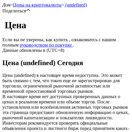
Дом
>
Цены на криптовалюты
>
(undefined)
Поделиться
Цена
Фьючерсы
Если вы не уверены, как купить , ознакомьтесь с нашим
полным
руководством по покупке
.
Данные обновлены в (UTC+8)
Цена (undefined) Сегодня
Цена (undefined) в настоящее время недоступна. Это может
быть связано с тем, что токен еще не зарегистрирован для
торговли, ограниченной рыночной активностью или
временной приостановкой торговых рынков.
USDT-фьючерсы
В настоящее время нет доступных проверенных данных о
ценах в реальном времени или объеме торгов. После
Фьючерсы с использованием USDT в качестве
установления или возобновления активных торговых рынков
обеспечения
эта страница предоставит обновленную информацию о ценах,
рыночной капитализации и показателях ликвидности.
Инвесторам рекомендуется проверять официальные
объявления проекта и листинги бирж перед принятием каких-