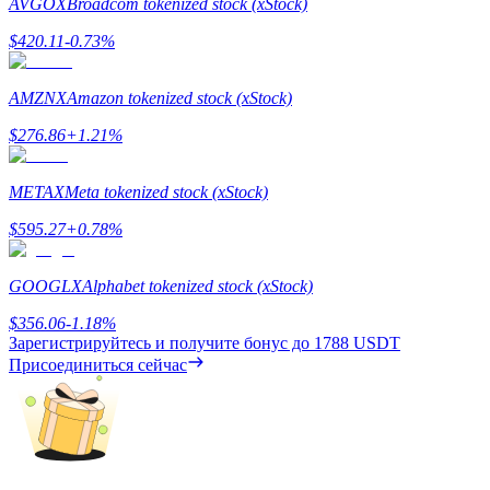
AVGOX
Broadcom tokenized stock (xStock)
$
420.11
-0.73
%
AMZNX
Amazon tokenized stock (xStock)
$
276.86
+
1.21
%
Заработок
METAX
Meta tokenized stock (xStock)
$
595.27
+
0.78
%
GOOGLX
Alphabet tokenized stock (xStock)
$
356.06
-1.18
%
Зарегистрируйтесь и получите бонус до
1788 USDT
Присоединиться сейчас
Силовая свинья
Получайте конкурентные награды ежедневно