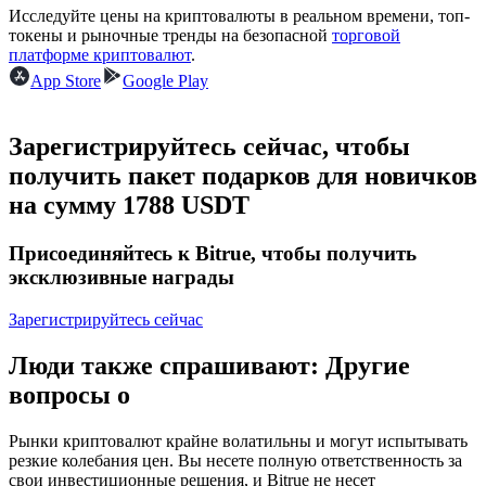
Исследуйте цены на криптовалюты в реальном времени, топ-
токены и рыночные тренды на безопасной
торговой
USDC фьючерсы
платформе криптовалют
.
App Store
Google Play
Фьючерсы с использованием USDC в качестве
обеспечения
Зарегистрируйтесь сейчас, чтобы
получить пакет подарков для новичков
на сумму 1788 USDT
Присоединяйтесь к Bitrue, чтобы получить
эксклюзивные награды
Зарегистрируйтесь сейчас
Копирование торговли
Присоединяйтесь к лучшим трейдерам
Люди также спрашивают: Другие
вопросы о
Рынки криптовалют крайне волатильны и могут испытывать
резкие колебания цен. Вы несете полную ответственность за
свои инвестиционные решения, и Bitrue не несет