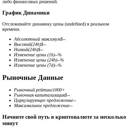
либо финансовых решений.
График Динамики
Отслеживайте динамику цены (undefined) в реальном
времени.
Фьючерсы на COIN-M
Абсолютный максимум
$
--
Высокий
(24h)
$
--
Криптовалютные фьючерсы
Низкий
(24h)
$
--
Изменение цены
(1h)
--
%
Изменение цены
(24h)
--
%
Изменение цены
(7d)
--
%
TradFi
Рыночные Данные
Деривативы на акции, форекс, драгоценные металлы и
сырьевые товары
Рыночный рейтинг
1000+
Рыночная капитализация
$
--
Циркулирующее предложение
--
Максимальное предложение
--
Начните свой путь в криптовалюте за несколько
минут