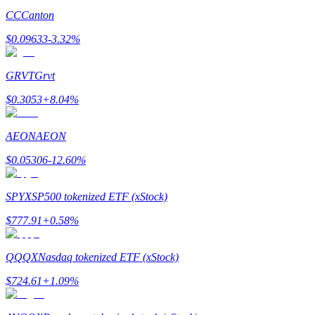
CC
Canton
$
0.09633
-3.32
%
GRVT
Grvt
$
0.3053
+
8.04
%
Гид
Руководство для начинающих по фьючерсам
AEON
AEON
$
0.05306
-12.60
%
SPYX
SP500 tokenized ETF (xStock)
$
777.91
+
0.58
%
QQQX
Nasdaq tokenized ETF (xStock)
Торговые стратегии
$
724.61
+
1.09
%
Узнайте, как оставаться прибыльным