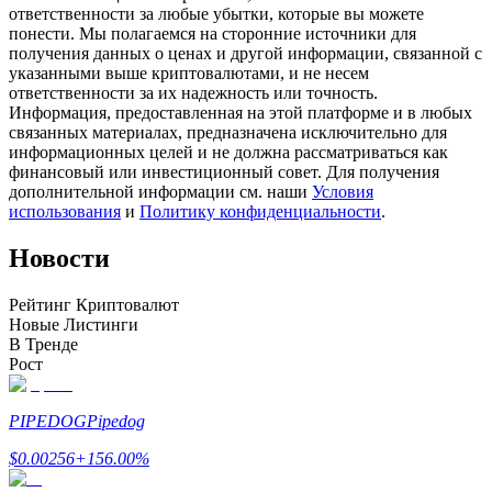
ответственности за любые убытки, которые вы можете
понести. Мы полагаемся на сторонние источники для
получения данных о ценах и другой информации, связанной с
указанными выше криптовалютами, и не несем
ответственности за их надежность или точность.
Станьте копи-трейдером
Информация, предоставленная на этой платформе и в любых
связанных материалах, предназначена исключительно для
Наслаждайтесь распределением прибыли и комиссиями
информационных целей и не должна рассматриваться как
за копи-трейдинг
финансовый или инвестиционный совет. Для получения
дополнительной информации см. наши
Условия
использования
и
Политику конфиденциальности
.
Новости
Рейтинг Криптовалют
Новые Листинги
В Тренде
Рост
Информация
Анализ больших данных, включая торговую информацию
PIPEDOG
Pipedog
и т. д.
$
0.00256
+
156.00
%