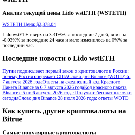
награда
Анализ текущей цены Lido wstETH (WSTETH)
WSTETH
Цена
: $
2,378.04
Lido wstETH вверх на 3.31%% за последние 7 дней, вниз на
-0.03%% за последние 24 часа и мало изменилось на 0%% за
последний час.
Последние новости о Lido wstETH
Скачать
приложение Bitrue
Путин подписывает первый закон о криптовалюте в России:
почему Россия опережает США
Слово дня Binance (WOTD) 6-
7 августа 2026 года
Ответы на ежедневный код Красного
Пакета Binance за 6-7 августа 2026 года
Код красного пакета
Binance с 5 по 6 августа 2026 года: Получите бесплатные очки
сегодня
Слово дня Binance 28 июля 2026 года: ответы WOTD
Как купить другие криптовалюты на
Русский
Bitrue
Самые популярные криптовалюты