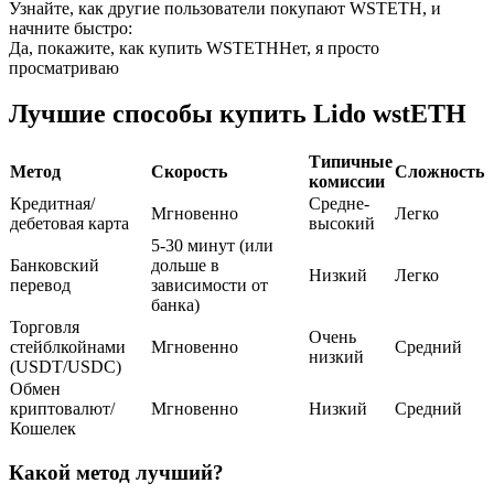
Узнайте, как другие пользователи покупают WSTETH, и
начните быстро:
USDC фьючерсы
Да, покажите, как купить WSTETH
Нет, я просто
просматриваю
Фьючерсы с использованием USDC в качестве
обеспечения
Лучшие способы купить Lido wstETH
Типичные
Метод
Скорость
Сложность
комиссии
Кредитная/
Средне-
Мгновенно
Легко
дебетовая карта
высокий
5-30 минут (или
Банковский
дольше в
Низкий
Легко
перевод
зависимости от
банка)
Торговля
Копирование торговли
Очень
стейблкойнами
Мгновенно
Средний
низкий
Присоединяйтесь к лучшим трейдерам
(USDT/USDC)
Обмен
криптовалют/
Мгновенно
Низкий
Средний
Кошелек
Какой метод лучший?