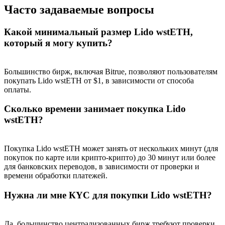
Часто задаваемые вопросы
Какой минимальный размер Lido wstETH,
который я могу купить?
BTC Welcome Rewards
Deposit & Trade BTC to Share 25000 USDT prize pool!
Большинство бирж, включая Bitrue, позволяют пользователям
покупать Lido wstETH от $1, в зависимости от способа
оплаты.
Сколько времени занимает покупка Lido
Deposit CASHCAT & Win
wstETH?
Share 500000 CASHCAT prize pool
Покупка Lido wstETH может занять от нескольких минут (для
покупок по карте или крипто-крипто) до 30 минут или более
для банковских переводов, в зависимости от проверки и
Exclusive for BitMart Users
времени обработки платежей.
Register & Trade to Win 500,000 USDT
Нужна ли мне КYC для покупки Lido wstETH?
Да, большинство централизованных бирж требуют проверки