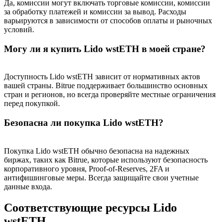
Да, комиссии могут включать торговые комиссии, комиссии
за обработку платежей и комиссии за вывод. Расходы
варьируются в зависимости от способов оплаты и рыночных
Больше событий
условий.
Выигрывайте призы и эксклюзивные награды
Могу ли я купить Lido wstETH в моей стране?
Логин
Зарегистрироваться
Доступность Lido wstETH зависит от нормативных актов
вашей страны. Bitrue поддерживает большинство основных
стран и регионов, но всегда проверяйте местные ограничения
перед покупкой.
Безопасна ли покупка Lido wstETH?
Логин
Зарегистрироваться
Покупка Lido wstETH обычно безопасна на надежных
биржах, таких как Bitrue, которые используют безопасность
корпоративного уровня, Proof-of-Reserves, 2FA и
антифишинговые меры. Всегда защищайте свои учетные
данные входа.
Соответствующие ресурсы Lido
wstETH