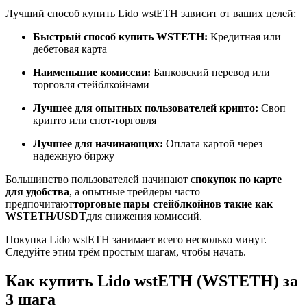
Лучший способ купить Lido wstETH зависит от ваших целей:
Быстрый способ купить WSTETH:
Кредитная или
дебетовая карта
Станьте копи-трейдером
Наименьшие комиссии:
Банковский перевод или
Наслаждайтесь распределением прибыли и комиссиями
торговля стейблкойнами
за копи-трейдинг
Лучшее для опытных пользователей крипто:
Своп
крипто или спот-торговля
Лучшее для начинающих:
Оплата картой через
надежную биржу
Большинство пользователей начинают с
покупок по карте
для удобства
, а опытные трейдеры часто
предпочитают
торговые пары стейблкойнов такие как
WSTETH/USDT
для снижения комиссий.
Информация
Покупка Lido wstETH занимает всего несколько минут.
Следуйте этим трём простым шагам, чтобы начать.
Анализ больших данных, включая торговую информацию
и т. д.
Как купить Lido wstETH (WSTETH) за
3 шага