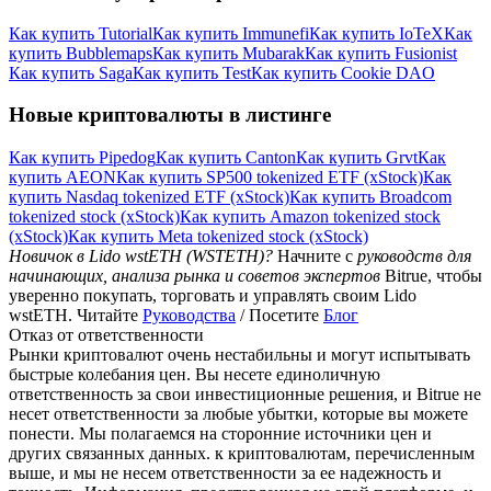
Как купить Tutorial
Как купить Immunefi
Как купить IoTeX
Как
купить Bubblemaps
Как купить Mubarak
Как купить Fusionist
Как купить Saga
Как купить Test
Как купить Cookie DAO
Новые криптовалюты в листинге
Как купить Pipedog
Как купить Canton
Как купить Grvt
Как
купить AEON
Как купить SP500 tokenized ETF (xStock)
Как
купить Nasdaq tokenized ETF (xStock)
Как купить Broadcom
tokenized stock (xStock)
Как купить Amazon tokenized stock
(xStock)
Как купить Meta tokenized stock (xStock)
Новичок в Lido wstETH (WSTETH)?
Начните с
руководств для
начинающих, анализа рынка и советов экспертов
Bitrue, чтобы
уверенно покупать, торговать и управлять своим Lido
wstETH. Читайте
Руководства
/ Посетите
Блог
Отказ от ответственности
Рынки криптовалют очень нестабильны и могут испытывать
быстрые колебания цен. Вы несете единоличную
ответственность за свои инвестиционные решения, и Bitrue не
несет ответственности за любые убытки, которые вы можете
понести. Мы полагаемся на сторонние источники цен и
других связанных данных. к криптовалютам, перечисленным
выше, и мы не несем ответственности за ее надежность и