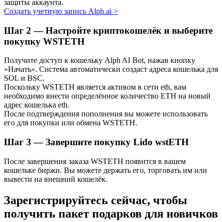
защиты аккаунта.
Создать учетную запись Alph.ai
>
Узнайте о пассивном доходе
Bitrue
AI
Шаг
2 —
Настройте криптокошелёк и выберите
покупку WSTETH
Получите доступ к кошельку Alph AI Bot, нажав кнопку
«Начать». Система автоматически создаст адреса кошелька для
SOL и BSC.
Поскольку WSTETH является активом в сети eth, вам
необходимо внести определённое количество ETH на новый
адрес кошелька eth.
Bitrue Партнеры
После подтверждения пополнения вы можете использовать
его для покупки или обмена WSTETH.
Шаг
3 —
Завершите покупку Lido wstETH
После завершения заказа WSTETH появится в вашем
кошельке биржи. Вы можете держать его, торговать им или
вывести на внешний кошелёк.
Зарегистрируйтесь сейчас, чтобы
получить пакет подарков для новичков
Партнеры Bitrue