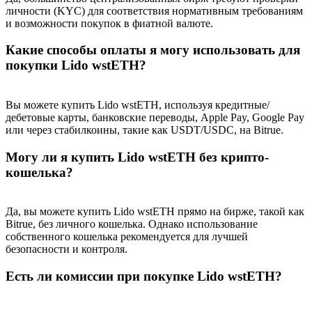
Precious Metals Trading Carnival
личности (KYC) для соответствия нормативным требованиям
и возможности покупок в фиатной валюте.
Trade Gold & Silver · 33,333 USDT Bonus
Какие способы оплаты я могу использовать для
покупки Lido wstETH?
USDT New User Exclusive 10% APR
Вы можете купить Lido wstETH, используя кредитные/
USDT Flexible Staking | Daily Rewards
дебетовые карты, банковские переводы, Apple Pay, Google Pay
или через стабилкоины, такие как USDT/USDC, на Bitrue.
Могу ли я купить Lido wstETH без крипто-
кошелька?
BTC New User Exclusive: 6.5% APR
BTC Flexible Staking | Daily Rewards
Да, вы можете купить Lido wstETH прямо на бирже, такой как
Bitrue, без личного кошелька. Однако использование
собственного кошелька рекомендуется для лучшей
безопасности и контроля.
Есть ли комиссии при покупке Lido wstETH?