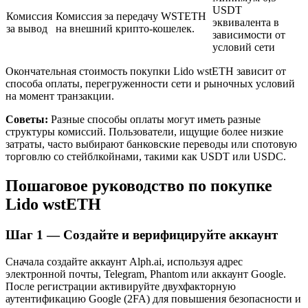
USDT
Комиссия
Комиссия за передачу WSTETH
эквивалента в
за вывод
на внешний крипто-кошелек.
зависимости от
условий сети
Окончательная стоимость покупки Lido wstETH зависит от
способа оплаты, перегруженности сети и рыночных условий
на момент транзакции.
Советы:
Разные способы оплаты могут иметь разные
структуры комиссий. Пользователи, ищущие более низкие
Авто Инвест
затраты, часто выбирают банковские переводы или спотовую
торговлю со стейблкойнами, такими как USDT или USDC.
Получите долгосрочную прибыль и гибкие проценты
Пошаговое руководство по покупке
Lido wstETH
Шаг
1 —
Создайте и верифицируйте аккаунт
Сначала создайте аккаунт Alph.ai, используя адрес
электронной почты, Telegram, Phantom или аккаунт Google.
После регистрации активируйте двухфакторную
аутентификацию Google (2FA) для повышения безопасности и
Изучите стейкинг