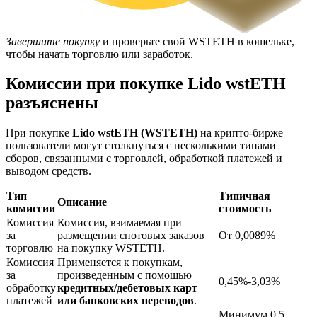
Завершите покупку
и проверьте свой WSTETH в кошельке,
чтобы начать торговлю или заработок.
Комиссии при покупке Lido wstETH
разъяснены
Блокировки BTR
При покупке
Lido wstETH (WSTETH)
на крипто-бирже
Эксклюзивные инвестиции для владельцев BTR
пользователи могут столкнуться с несколькими типами
сборов, связанными с торговлей, обработкой платежей и
выводом средств.
Тип
Типичная
Описание
комиссии
стоимость
Комиссия
Комиссия, взимаемая при
за
размещении спотовых заказов
От 0,0089%
торговлю
на покупку WSTETH.
Комиссия
Применяется к покупкам,
за
произведенным с помощью
0,45%-3,03%
обработку
кредитных/дебетовых карт
Кредиты
платежей
или банковских переводов
.
Сервис заимствований, обеспеченных криптовалютой
Минимум 0,5