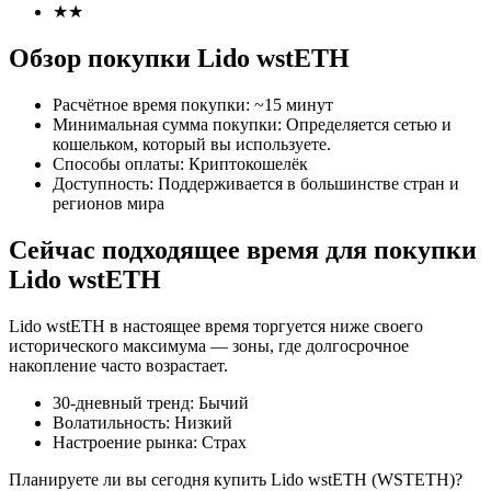
★
★
Обзор покупки Lido wstETH
Расчётное время покупки
:
~15 минут
Минимальная сумма покупки
:
Определяется сетью и
Фьючерсы на COIN-M
кошельком, который вы используете.
Способы оплаты
:
Криптокошелёк
Криптовалютные фьючерсы
Доступность
:
Поддерживается в большинстве стран и
регионов мира
Сейчас подходящее время для покупки
TradFi
Lido wstETH
Деривативы на акции, форекс, драгоценные металлы и
сырьевые товары
Lido wstETH в настоящее время торгуется ниже своего
исторического максимума — зоны, где долгосрочное
накопление часто возрастает.
30-дневный тренд
:
Бычий
Волатильность
:
Низкий
Настроение рынка
:
Страх
Планируете ли вы сегодня купить Lido wstETH (WSTETH)?