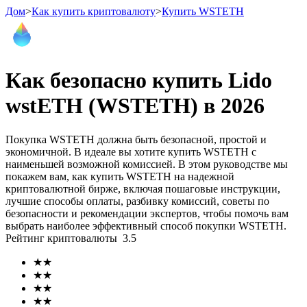
Дом
>
Как купить криптовалюту
>
Купить WSTETH
Как безопасно купить Lido
Фьючерсы
wstETH (WSTETH) в 2026
Покупка WSTETH должна быть безопасной, простой и
экономичной. В идеале вы хотите купить WSTETH с
наименьшей возможной комиссией. В этом руководстве мы
покажем вам, как купить WSTETH на надежной
криптовалютной бирже, включая пошаговые инструкции,
лучшие способы оплаты, разбивку комиссий, советы по
безопасности и рекомендации экспертов, чтобы помочь вам
USDT-фьючерсы
выбрать наиболее эффективный способ покупки WSTETH.
Рейтинг криптовалюты
3.5
Фьючерсы с использованием USDT в качестве
обеспечения
★
★
★
★
★
★
★
★