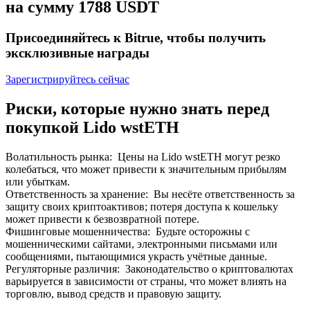
на сумму 1788 USDT
До 65% комиссии!
Присоединяйтесь к Bitrue, чтобы получить
эксклюзивные награды
Зарегистрируйтесь сейчас
Риски, которые нужно знать перед
покупкой Lido wstETH
Реферал
Волатильность рынка
:
Цены на Lido wstETH могут резко
колебаться, что может привести к значительным прибылям
Пригласите друга, чтобы получить денежные
или убыткам.
вознаграждения
Ответственность за хранение
:
Вы несёте ответственность за
защиту своих криптоактивов; потеря доступа к кошельку
BTC Welcome Rewards
может привести к безвозвратной потере.
Фишинговые мошенничества
:
Будьте осторожны с
мошенническими сайтами, электронными письмами или
сообщениями, пытающимися украсть учётные данные.
Регуляторные различия
:
Законодательство о криптовалютах
варьируется в зависимости от страны, что может влиять на
торговлю, вывод средств и правовую защиту.