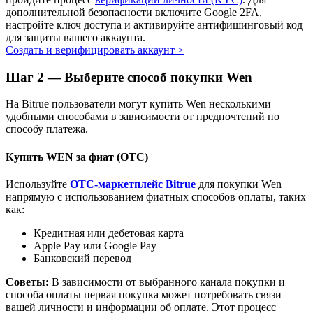
дополнительной безопасности включите Google 2FA,
Узнайте о пассивном доходе
настройте ключ доступа и активируйте антифишинговый код
для защиты вашего аккаунта.
Bitrue
AI
Создать и верифицировать аккаунт
>
Шаг
2 —
Выберите способ покупки Wen
На Bitrue пользователи могут купить Wen несколькими
удобными способами в зависимости от предпочтений по
способу платежа.
Купить WEN за фиат (OTC)
Bitrue Партнеры
Используйте
OTC-маркетплейс Bitrue
для покупки Wen
напрямую с использованием фиатных способов оплаты, таких
как:
Кредитная или дебетовая карта
Apple Pay или Google Pay
Банковский перевод
Советы:
В зависимости от выбранного канала покупки и
способа оплаты первая покупка может потребовать связи
Партнеры Bitrue
вашей личности и информации об оплате. Этот процесс