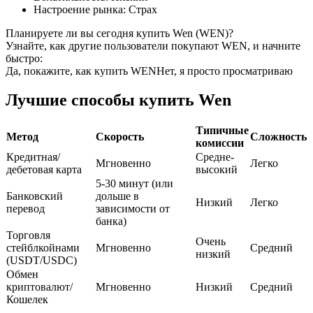
Настроение рынка
:
Страх
USDC фьючерсы
Планируете ли вы сегодня купить Wen (WEN)?
Узнайте, как другие пользователи покупают WEN, и начните
Фьючерсы с использованием USDC в качестве
быстро:
обеспечения
Да, покажите, как купить WEN
Нет, я просто просматриваю
Лучшие способы купить Wen
Типичные
Метод
Скорость
Сложность
комиссии
Кредитная/
Средне-
Мгновенно
Легко
дебетовая карта
высокий
5-30 минут (или
Банковский
дольше в
Низкий
Легко
Копирование торговли
перевод
зависимости от
банка)
Присоединяйтесь к лучшим трейдерам
Торговля
Очень
стейблкойнами
Мгновенно
Средний
низкий
(USDT/USDC)
Обмен
криптовалют/
Мгновенно
Низкий
Средний
Кошелек