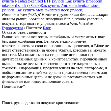
купить Nasdaq tokenized ETF (xStock)
Как купить Broadcom
tokenized stock (xStock)
Как купить Amazon tokenized stock
(xStock)
Как купить Meta tokenized stock (xStock)
Новичок в Wen (WEN)?
Начните с
руководств для начинающих,
анализа рынка и советов экспертов
Bitrue, чтобы уверенно
покупать, торговать и управлять своим Wen. Читайте
Руководства
/ Посетите
Блог
Отказ от ответственности
Рынки криптовалют очень нестабильны и могут испытывать
быстрые колебания цен. Вы несете единоличную
ответственность за свои инвестиционные решения, и Bitrue не
несет ответственности за любые убытки, которые вы можете
понести. Мы полагаемся на сторонние источники цен и
других связанных данных. к криптовалютам, перечисленным
выше, и мы не несем ответственности за ее надежность и
точность. Информация, представленная на этой платформе, и
любые связанные с ней материалы предназначены только для
информационных целей и не должны рассматриваться как
финансовые или инвестиционные советы.
Поделиться
Поиск руководства по покупке криптовалют