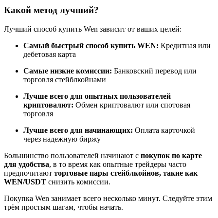
Какой метод лучший?
Лучший способ купить Wen зависит от ваших целей:
Станьте копи-трейдером
Самый быстрый способ купить WEN:
Кредитная или
дебетовая карта
Наслаждайтесь распределением прибыли и комиссиями
за копи-трейдинг
Самые низкие комиссии:
Банковский перевод или
торговля стейблкойнами
Лучше всего для опытных пользователей
криптовалют:
Обмен криптовалют или спотовая
торговля
Лучше всего для начинающих:
Оплата карточкой
через надежную биржу
Большинство пользователей начинают с
покупок по карте
для удобства
, в то время как опытные трейдеры часто
Информация
предпочитают
торговые пары стейблкойнов, такие как
WEN/USDT
снизить комиссии.
Анализ больших данных, включая торговую информацию
и т. д.
Покупка Wen занимает всего несколько минут. Следуйте этим
трём простым шагам, чтобы начать.