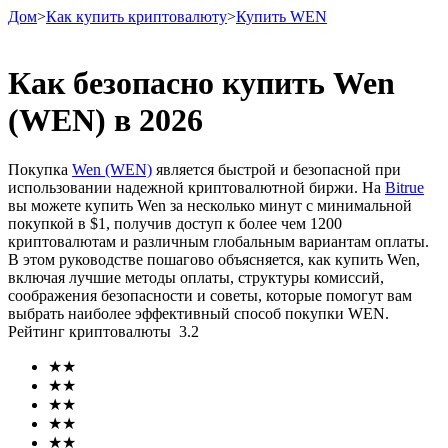
Дом
>
Как купить криптовалюту
>
Купить WEN
Как безопасно купить Wen
(WEN) в 2026
Фьючерсы
Покупка
Wen (WEN)
является быстрой и безопасной при
использовании надежной криптовалютной биржи. На
Bitrue
вы можете купить Wen за несколько минут с минимальной
покупкой в ​​$1, получив доступ к более чем 1200
криптовалютам и различным глобальным вариантам оплаты.
В этом руководстве пошагово объясняется, как купить Wen,
включая лучшие методы оплаты, структуры комиссий,
соображения безопасности и советы, которые помогут вам
выбрать наиболее эффективный способ покупки WEN.
USDT-фьючерсы
Рейтинг криптовалюты
3.2
Фьючерсы с использованием USDT в качестве
★
★
обеспечения
★
★
★
★
★
★
★
★