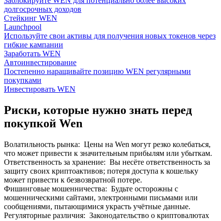
Заблокируйте WEN для потенциально более высоких
долгосрочных доходов
Стейкинг WEN
Launchpool
Используйте свои активы для получения новых токенов через
гибкие кампании
Заработать WEN
Автоинвестирование
Постепенно наращивайте позицию WEN регулярными
покупками
Инвестировать WEN
Риски, которые нужно знать перед
покупкой Wen
Волатильность рынка
:
Цены на Wen могут резко колебаться,
что может привести к значительным прибылям или убыткам.
Ответственность за хранение
:
Вы несёте ответственность за
защиту своих криптоактивов; потеря доступа к кошельку
может привести к безвозвратной потере.
Фишинговые мошенничества
:
Будьте осторожны с
мошенническими сайтами, электронными письмами или
сообщениями, пытающимися украсть учётные данные.
Регуляторные различия
:
Законодательство о криптовалютах