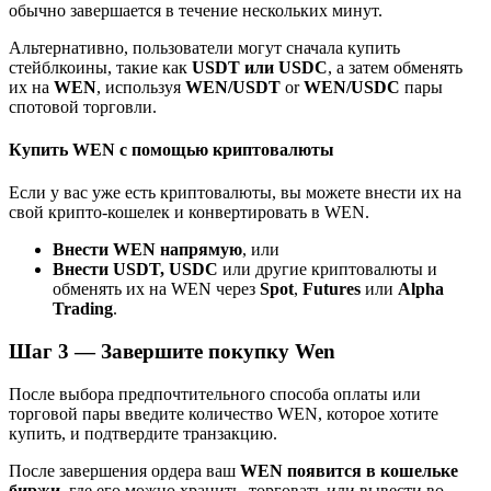
обычно завершается в течение нескольких минут.
До 65% комиссии!
Альтернативно, пользователи могут сначала купить
стейблкоины, такие как
USDT или USDC
, а затем обменять
их на
WEN
, используя
WEN/USDT
or
WEN/USDC
пары
спотовой торговли.
Купить WEN с помощью криптовалюты
Если у вас уже есть криптовалюты, вы можете внести их на
свой крипто-кошелек и конвертировать в WEN.
Реферал
Внести WEN напрямую
, или
Внести USDT, USDC
или другие криптовалюты и
Пригласите друга, чтобы получить денежные
обменять их на WEN через
Spot
,
Futures
или
Alpha
вознаграждения
Trading
.
BTC Welcome Rewards
Шаг
3 —
Завершите покупку Wen
После выбора предпочтительного способа оплаты или
торговой пары введите количество WEN, которое хотите
купить, и подтвердите транзакцию.
После завершения ордера ваш
WEN появится в кошельке
биржи
, где его можно хранить, торговать или вывести во