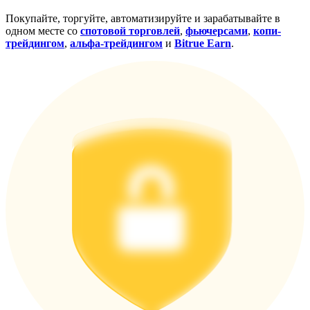
награда
Покупайте, торгуйте, автоматизируйте и зарабатывайте в
одном месте со
спотовой торговлей
,
фьючерсами
,
копи-
трейдингом
,
альфа-трейдингом
и
Bitrue Earn
.
Скачать
приложение Bitrue
Русский