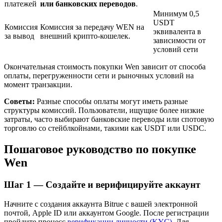
платежей
или банковских переводов
.
Минимум 0,5
USDT
Комиссия
Комиссия за передачу WEN на
эквивалента в
за вывод
внешний крипто-кошелек.
зависимости от
условий сети
Окончательная стоимость покупки Wen зависит от способа
оплаты, перегруженности сети и рыночных условий на
момент транзакции.
Авто Инвест
Советы:
Разные способы оплаты могут иметь разные
структуры комиссий. Пользователи, ищущие более низкие
Получите долгосрочную прибыль и гибкие проценты
затраты, часто выбирают банковские переводы или спотовую
торговлю со стейблкойнами, такими как USDT или USDC.
Пошаговое руководство по покупке
Wen
Шаг
1 —
Создайте и верифицируйте аккаунт
Начните с создания аккаунта Bitrue с вашей электронной
почтой, Apple ID или аккаунтом Google. После регистрации
Изучите стейкинг
пройдите процесс
верификации личности (KYC)
. Для