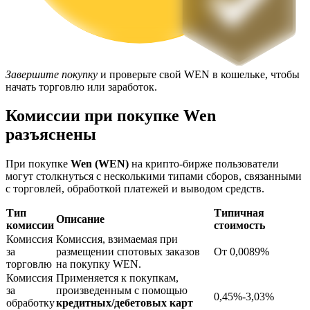
Завершите покупку
и проверьте свой WEN в кошельке, чтобы
начать торговлю или заработок.
Комиссии при покупке Wen
Блокировки BTR
разъяснены
Эксклюзивные инвестиции для владельцев BTR
При покупке
Wen (WEN)
на крипто-бирже пользователи
могут столкнуться с несколькими типами сборов, связанными
с торговлей, обработкой платежей и выводом средств.
Тип
Типичная
Описание
комиссии
стоимость
Комиссия
Комиссия, взимаемая при
за
размещении спотовых заказов
От 0,0089%
торговлю
на покупку WEN.
Комиссия
Применяется к покупкам,
Кредиты
за
произведенным с помощью
0,45%-3,03%
обработку
кредитных/дебетовых карт
Сервис заимствований, обеспеченных криптовалютой