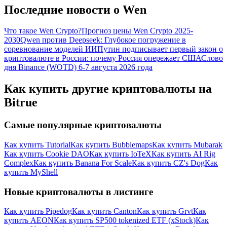
Последние новости о Wen
Что такое Wen Crypto?
Прогноз цены Wen Crypto 2025-
2030
Qwen против Deepseek: Глубокое погружение в
соревнование моделей ИИ
Путин подписывает первый закон о
криптовалюте в России: почему Россия опережает США
Слово
дня Binance (WOTD) 6-7 августа 2026 года
Как купить другие криптовалюты на
Bitrue
Самые популярные криптовалюты
Как купить Tutorial
Как купить Bubblemaps
Как купить Mubarak
Как купить Cookie DAO
Как купить IoTeX
Как купить AI Rig
Complex
Как купить Banana For Scale
Как купить CZ's Dog
Как
купить MyShell
Новые криптовалюты в листинге
Как купить Pipedog
Как купить Canton
Как купить Grvt
Как
купить AEON
Как купить SP500 tokenized ETF (xStock)
Как