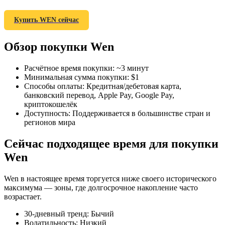
Купить WEN сейчас
Обзор покупки Wen
Фьючерсы на COIN-M
Расчётное время покупки
:
~3 минут
Минимальная сумма покупки
:
$1
Криптовалютные фьючерсы
Способы оплаты
:
Кредитная/дебетовая карта,
банковский перевод, Apple Pay, Google Pay,
криптокошелёк
Доступность
:
Поддерживается в большинстве стран и
TradFi
регионов мира
Деривативы на акции, форекс, драгоценные металлы и
Сейчас подходящее время для покупки
сырьевые товары
Wen
Wen в настоящее время торгуется ниже своего исторического
максимума — зоны, где долгосрочное накопление часто
возрастает.
30-дневный тренд
:
Бычий
Волатильность
:
Низкий