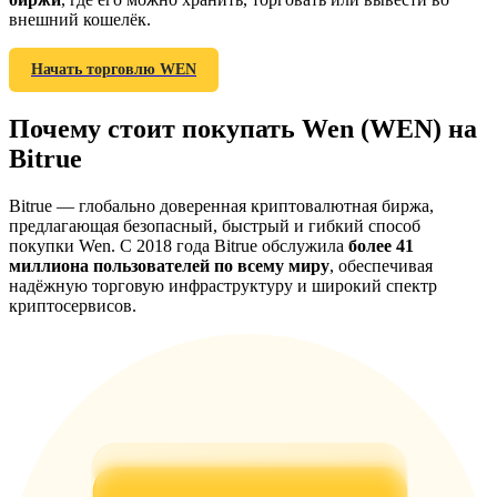
внешний кошелёк.
Начать торговлю WEN
BTC Welcome Rewards
Почему стоит покупать Wen (WEN) на
Deposit & Trade BTC to Share 25000 USDT prize pool!
Bitrue
Bitrue — глобально доверенная криптовалютная биржа,
предлагающая безопасный, быстрый и гибкий способ
Deposit CASHCAT & Win
покупки Wen. С 2018 года Bitrue обслужила
более 41
миллиона пользователей по всему миру
, обеспечивая
Share 500000 CASHCAT prize pool
надёжную торговую инфраструктуру и широкий спектр
криптосервисов.
Exclusive for BitMart Users
Register & Trade to Win 500,000 USDT