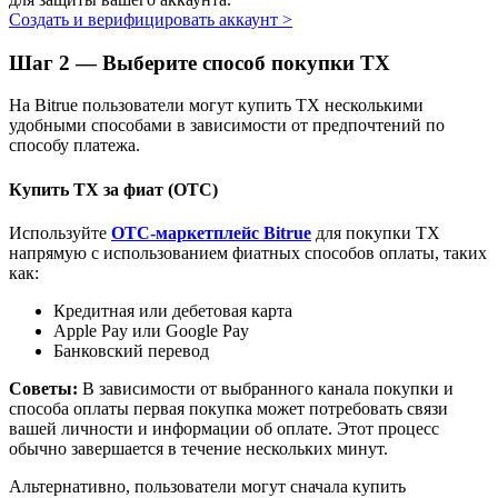
Создать и верифицировать аккаунт
>
Узнайте о пассивном доходе
Шаг
2 —
Выберите способ покупки TX
Bitrue
AI
На Bitrue пользователи могут купить TX несколькими
удобными способами в зависимости от предпочтений по
способу платежа.
Купить TX за фиат (OTC)
Используйте
OTC-маркетплейс Bitrue
для покупки TX
напрямую с использованием фиатных способов оплаты, таких
Bitrue Партнеры
как:
Кредитная или дебетовая карта
Apple Pay или Google Pay
Банковский перевод
Советы:
В зависимости от выбранного канала покупки и
способа оплаты первая покупка может потребовать связи
вашей личности и информации об оплате. Этот процесс
обычно завершается в течение нескольких минут.
Партнеры Bitrue
Альтернативно, пользователи могут сначала купить