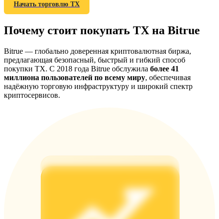
Начать торговлю TX
Почему стоит покупать TX на Bitrue
BTC Welcome Rewards
Bitrue — глобально доверенная криптовалютная биржа,
предлагающая безопасный, быстрый и гибкий способ
Deposit & Trade BTC to Share 25000 USDT prize pool!
покупки TX. С 2018 года Bitrue обслужила
более 41
миллиона пользователей по всему миру
, обеспечивая
надёжную торговую инфраструктуру и широкий спектр
криптосервисов.
Deposit CASHCAT & Win
Share 500000 CASHCAT prize pool
Exclusive for BitMart Users
Register & Trade to Win 500,000 USDT