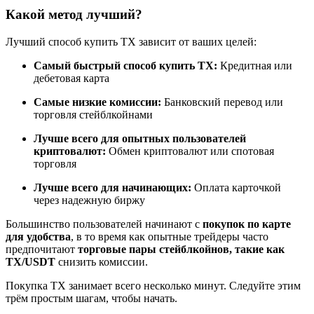
Какой метод лучший?
Лучший способ купить TX зависит от ваших целей:
Станьте копи-трейдером
Самый быстрый способ купить TX:
Кредитная или
дебетовая карта
Наслаждайтесь распределением прибыли и комиссиями
за копи-трейдинг
Самые низкие комиссии:
Банковский перевод или
торговля стейблкойнами
Лучше всего для опытных пользователей
криптовалют:
Обмен криптовалют или спотовая
торговля
Лучше всего для начинающих:
Оплата карточкой
через надежную биржу
Большинство пользователей начинают с
покупок по карте
для удобства
, в то время как опытные трейдеры часто
Информация
предпочитают
торговые пары стейблкойнов, такие как
TX/USDT
снизить комиссии.
Анализ больших данных, включая торговую информацию
и т. д.
Покупка TX занимает всего несколько минут. Следуйте этим
трём простым шагам, чтобы начать.