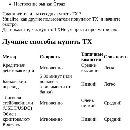
Настроение рынка
:
Страх
USDC фьючерсы
Планируете ли вы сегодня купить TX ?
Узнайте, как другие пользователи покупают TX, и начните
Фьючерсы с использованием USDC в качестве
быстро:
обеспечения
Да, покажите, как купить TX
Нет, я просто просматриваю
Лучшие способы купить TX
Типичные
Метод
Скорость
Сложность
комиссии
Кредитная/
Средне-
Мгновенно
Легко
дебетовая карта
высокий
5-30 минут (или
Банковский
дольше в
Низкий
Легко
Копирование торговли
перевод
зависимости от
банка)
Присоединяйтесь к лучшим трейдерам
Торговля
Очень
стейблкойнами
Мгновенно
Средний
низкий
(USDT/USDC)
Обмен
криптовалют/
Мгновенно
Низкий
Средний
Кошелек