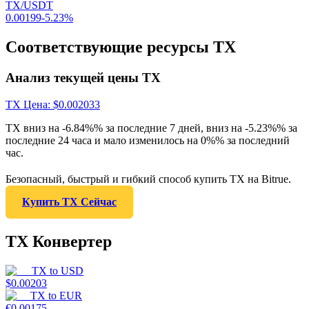
TX/USDT
0.00199
-5.23
%
Соответствующие ресурсы TX
Анализ текущей цены TX
TX
Цена
: $
0.002033
TX вниз на -6.84%% за последние 7 дней, вниз на -5.23%% за
последние 24 часа и мало изменилось на 0%% за последний
час.
Безопасный, быстрый и гибкий способ купить TX на Bitrue.
Купить TX Сейчас
TX Конвертер
TX
to
USD
$
0.00203
TX
to
EUR
€
0.00175