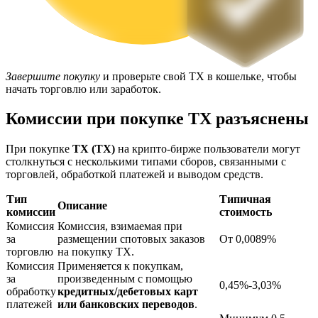
Завершите покупку
и проверьте свой TX в кошельке, чтобы
начать торговлю или заработок.
Комиссии при покупке TX разъяснены
Блокировки BTR
Эксклюзивные инвестиции для владельцев BTR
При покупке
TX (TX)
на крипто-бирже пользователи могут
столкнуться с несколькими типами сборов, связанными с
торговлей, обработкой платежей и выводом средств.
Тип
Типичная
Описание
комиссии
стоимость
Комиссия
Комиссия, взимаемая при
за
размещении спотовых заказов
От 0,0089%
торговлю
на покупку TX.
Комиссия
Применяется к покупкам,
за
произведенным с помощью
0,45%-3,03%
Кредиты
обработку
кредитных/дебетовых карт
платежей
или банковских переводов
.
Сервис заимствований, обеспеченных криптовалютой