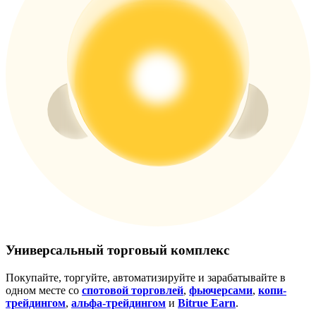
Больше событий
Выигрывайте призы и эксклюзивные награды
Логин
Зарегистрироваться
Логин
Зарегистрироваться
Универсальный торговый комплекс
Покупайте, торгуйте, автоматизируйте и зарабатывайте в
одном месте со
спотовой торговлей
,
фьючерсами
,
копи-
трейдингом
,
альфа-трейдингом
и
Bitrue Earn
.