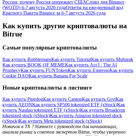
России: почему Россия опережает США
Слово дня Binance
(WOTD) 6-7 августа 2026 года
Ответы на ежедневный код
Красного Пакета Binance за 6-7 августа 2026 года
Как купить другие криптовалюты на
Bitrue
Самые популярные криптовалюты
Как купить Bubblemaps
Как купить Tutorial
Как купить Mubarak
Как купить BOOK OF MEME
Как купить Act I : The AI
Prophecy
Как купить FUNToken
Как купить Espresso
Как купить
Cookie DAO
Как купить Banana For Scale
Новые криптовалюты в листинге
Как купить Pipedog
Как купить Canton
Как купить Grvt
Как
купить AEON
Как купить SP500 tokenized ETF (xStock)
Как
купить Nasdaq tokenized ETF (xStock)
Как купить Broadcom
tokenized stock (xStock)
Как купить Amazon tokenized stock
(xStock)
Как купить Meta tokenized stock (xStock)
Новичок в TX ?
Начните с
руководств для начинающих,
анализа рынка и советов экспертов
Bitrue, чтобы уверенно