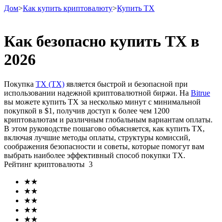
Дом
>
Как купить криптовалюту
>
Купить TX
Как безопасно купить TX в
2026
Фьючерсы
Покупка
TX (TX)
является быстрой и безопасной при
использовании надежной криптовалютной биржи. На
Bitrue
вы можете купить TX за несколько минут с минимальной
покупкой в ​​$1, получив доступ к более чем 1200
криптовалютам и различным глобальным вариантам оплаты.
В этом руководстве пошагово объясняется, как купить TX,
включая лучшие методы оплаты, структуры комиссий,
соображения безопасности и советы, которые помогут вам
выбрать наиболее эффективный способ покупки TX.
USDT-фьючерсы
Рейтинг криптовалюты
3
Фьючерсы с использованием USDT в качестве
★
★
обеспечения
★
★
★
★
★
★
★
★