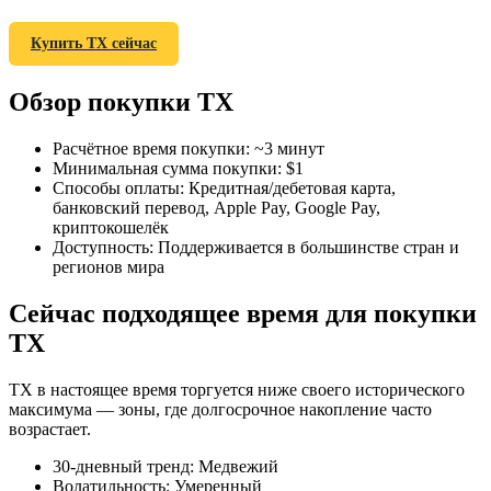
Купить TX сейчас
Обзор покупки TX
Фьючерсы на COIN-M
Расчётное время покупки
:
~3 минут
Минимальная сумма покупки
:
$1
Криптовалютные фьючерсы
Способы оплаты
:
Кредитная/дебетовая карта,
банковский перевод, Apple Pay, Google Pay,
криптокошелёк
Доступность
:
Поддерживается в большинстве стран и
TradFi
регионов мира
Деривативы на акции, форекс, драгоценные металлы и
Сейчас подходящее время для покупки
сырьевые товары
TX
TX в настоящее время торгуется ниже своего исторического
максимума — зоны, где долгосрочное накопление часто
возрастает.
30-дневный тренд
:
Медвежий
Волатильность
:
Умеренный