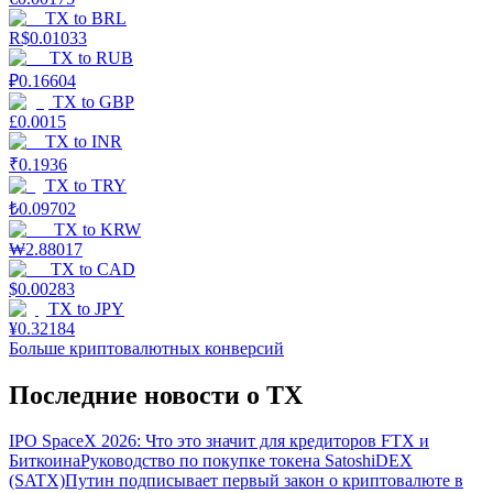
TX
to
BRL
R$
0.01033
TX
to
RUB
₽
0.16604
TX
to
GBP
£
0.0015
TX
to
INR
₹
0.1936
TX
to
TRY
₺
0.09702
TX
to
KRW
₩
2.88017
TX
to
CAD
$
0.00283
TX
to
JPY
¥
0.32184
Больше криптовалютных конверсий
Последние новости о TX
IPO SpaceX 2026: Что это значит для кредиторов FTX и
Биткоина
Руководство по покупке токена SatoshiDEX
(SATX)
Путин подписывает первый закон о криптовалюте в