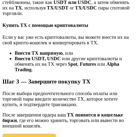
стейблкоины, такие как
USDT или USDC
, а затем обменять
До 65% комиссии!
их на
TX
, используя
TX/USDT
or
TX/USDC
пары спотовой
торговли.
Купить TX с помощью криптовалюты
Если у вас уже есть криптовалюты, вы можете внести их на
свой крипто-кошелек и конвертировать в TX.
Внести TX напрямую
, или
Внести USDT, USDC
или другие криптовалюты и
обменять их на TX через
Spot
,
Futures
или
Alpha
Реферал
Trading
.
Пригласите друга, чтобы получить денежные
Шаг
3 —
Завершите покупку TX
вознаграждения
После выбора предпочтительного способа оплаты или
BTC Welcome Rewards
торговой пары введите количество TX, которое хотите
купить, и подтвердите транзакцию.
После завершения ордера ваш
TX появится в кошельке
биржи
, где его можно хранить, торговать или вывести во
внешний кошелёк.