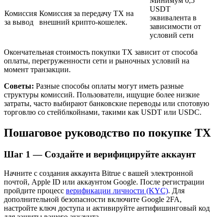
Минимум 0,5
USDT
Комиссия
Комиссия за передачу TX на
эквивалента в
за вывод
внешний крипто-кошелек.
зависимости от
условий сети
Окончательная стоимость покупки TX зависит от способа
оплаты, перегруженности сети и рыночных условий на
момент транзакции.
Советы:
Разные способы оплаты могут иметь разные
структуры комиссий. Пользователи, ищущие более низкие
Авто Инвест
затраты, часто выбирают банковские переводы или спотовую
торговлю со стейблкойнами, такими как USDT или USDC.
Получите долгосрочную прибыль и гибкие проценты
Пошаговое руководство по покупке TX
Шаг
1 —
Создайте и верифицируйте аккаунт
Начните с создания аккаунта Bitrue с вашей электронной
почтой, Apple ID или аккаунтом Google. После регистрации
пройдите процесс
верификации личности (KYC)
. Для
дополнительной безопасности включите Google 2FA,
настройте ключ доступа и активируйте антифишинговый код
Изучите стейкинг
для защиты вашего аккаунта.