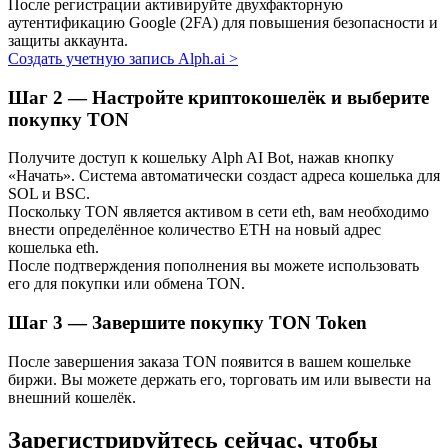
После регистрации активируйте двухфакторную
аутентификацию Google (2FA) для повышения безопасности и
Узнайте о пассивном доходе
защиты аккаунта.
Bitrue
AI
Создать учетную запись Alph.ai
>
Шаг
2 —
Настройте криптокошелёк и выберите
покупку TON
Получите доступ к кошельку Alph AI Bot, нажав кнопку
«Начать». Система автоматически создаст адреса кошелька для
SOL и BSC.
Поскольку TON является активом в сети eth, вам необходимо
Bitrue Партнеры
внести определённое количество ETH на новый адрес
кошелька eth.
После подтверждения пополнения вы можете использовать
его для покупки или обмена TON.
Шаг
3 —
Завершите покупку TON Token
После завершения заказа TON появится в вашем кошельке
биржи. Вы можете держать его, торговать им или вывести на
внешний кошелёк.
Партнеры Bitrue
Зарегистрируйтесь сейчас, чтобы