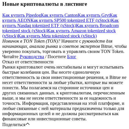
Новые криптовалюты в листинге
Как купить Pipedog
Как купить Canton
Как купить Grvt
Как
купить AEON
Как купить SP500 tokenized ETF (xStock)
Как
купить Nasdaq tokenized ETF (xStock)
Как купить Broadcom
tokenized stock (xStock)
Как купить Amazon tokenized stock
(xStock)
Как купить Meta tokenized stock (xStock)
Новичок в TON Token (TON)?
Начните с
руководств для
начинающих, анализа рынка и советов экспертов
Bitrue, чтобы
уверенно покупать, торговать и управлять своим TON Token.
Читайте
Руководства
/ Посетите
Блог
Отказ от ответственности
Рынки криптовалют очень нестабильны и могут испытывать
быстрые колебания цен. Вы несете единоличную
ответственность за свои инвестиционные решения, и Bitrue не
несет ответственности за любые убытки, которые вы можете
понести. Мы полагаемся на сторонние источники цен и
других связанных данных. к криптовалютам, перечисленным
выше, и мы не несем ответственности за ее надежность и
точность. Информация, представленная на этой платформе, и
любые связанные с ней материалы предназначены только для
информационных целей и не должны рассматриваться как
финансовые или инвестиционные советы.
Поделиться