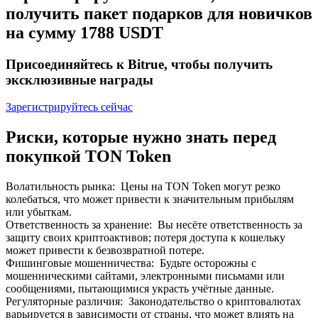
получить пакет подарков для новичков
До 65% комиссии!
на сумму 1788 USDT
Присоединяйтесь к Bitrue, чтобы получить
эксклюзивные награды
Зарегистрируйтесь сейчас
Риски, которые нужно знать перед
покупкой TON Token
Реферал
Пригласите друга, чтобы получить денежные
Волатильность рынка
:
Цены на TON Token могут резко
вознаграждения
колебаться, что может привести к значительным прибылям
или убыткам.
BTC Welcome Rewards
Ответственность за хранение
:
Вы несёте ответственность за
защиту своих криптоактивов; потеря доступа к кошельку
может привести к безвозвратной потере.
Фишинговые мошенничества
:
Будьте осторожны с
мошенническими сайтами, электронными письмами или
сообщениями, пытающимися украсть учётные данные.
Регуляторные различия
:
Законодательство о криптовалютах
варьируется в зависимости от страны, что может влиять на