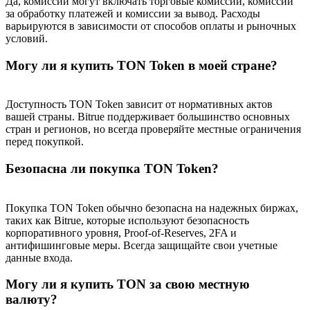
Да, комиссии могут включать торговые комиссии, комиссии
за обработку платежей и комиссии за вывод. Расходы
варьируются в зависимости от способов оплаты и рыночных
Больше событий
условий.
Выигрывайте призы и эксклюзивные награды
Могу ли я купить TON Token в моей стране?
Логин
Зарегистрироваться
Доступность TON Token зависит от нормативных актов
вашей страны. Bitrue поддерживает большинство основных
стран и регионов, но всегда проверяйте местные ограничения
перед покупкой.
Безопасна ли покупка TON Token?
Покупка TON Token обычно безопасна на надежных биржах,
Логин
Зарегистрироваться
таких как Bitrue, которые используют безопасность
корпоративного уровня, Proof-of-Reserves, 2FA и
антифишинговые меры. Всегда защищайте свои учетные
данные входа.
Могу ли я купить TON за свою местную
валюту?