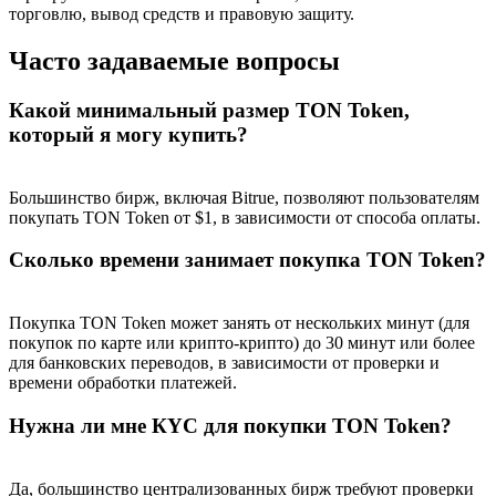
торговлю, вывод средств и правовую защиту.
Часто задаваемые вопросы
Какой минимальный размер TON Token,
BTC Welcome Rewards
который я могу купить?
Deposit & Trade BTC to Share 25000 USDT prize pool!
Большинство бирж, включая Bitrue, позволяют пользователям
покупать TON Token от $1, в зависимости от способа оплаты.
Deposit CASHCAT & Win
Сколько времени занимает покупка TON Token?
Share 500000 CASHCAT prize pool
Покупка TON Token может занять от нескольких минут (для
покупок по карте или крипто-крипто) до 30 минут или более
для банковских переводов, в зависимости от проверки и
Exclusive for BitMart Users
времени обработки платежей.
Register & Trade to Win 500,000 USDT
Нужна ли мне КYC для покупки TON Token?
Да, большинство централизованных бирж требуют проверки