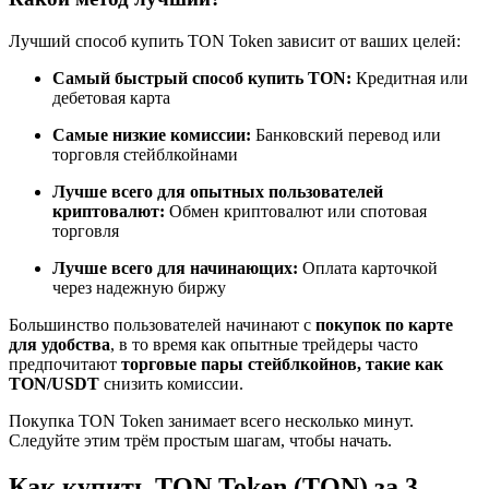
Лучший способ купить TON Token зависит от ваших целей:
Самый быстрый способ купить TON:
Кредитная или
Станьте копи-трейдером
дебетовая карта
Наслаждайтесь распределением прибыли и комиссиями
Самые низкие комиссии:
Банковский перевод или
за копи-трейдинг
торговля стейблкойнами
Лучше всего для опытных пользователей
криптовалют:
Обмен криптовалют или спотовая
торговля
Лучше всего для начинающих:
Оплата карточкой
через надежную биржу
Большинство пользователей начинают с
покупок по карте
для удобства
, в то время как опытные трейдеры часто
предпочитают
торговые пары стейблкойнов, такие как
Информация
TON/USDT
снизить комиссии.
Анализ больших данных, включая торговую информацию
Покупка TON Token занимает всего несколько минут.
и т. д.
Следуйте этим трём простым шагам, чтобы начать.
Как купить TON Token (TON) за 3