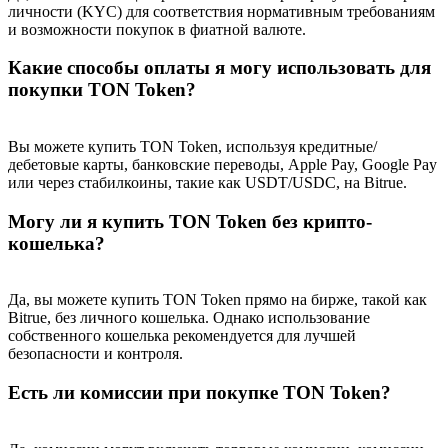
личности (KYC) для соответствия нормативным требованиям
Precious Metals Trading Carnival
и возможности покупок в фиатной валюте.
Trade Gold & Silver · 33,333 USDT Bonus
Какие способы оплаты я могу использовать для
покупки TON Token?
USDT New User Exclusive 10% APR
Вы можете купить TON Token, используя кредитные/
дебетовые карты, банковские переводы, Apple Pay, Google Pay
USDT Flexible Staking | Daily Rewards
или через стабилкоины, такие как USDT/USDC, на Bitrue.
Могу ли я купить TON Token без крипто-
кошелька?
BTC New User Exclusive: 6.5% APR
BTC Flexible Staking | Daily Rewards
Да, вы можете купить TON Token прямо на бирже, такой как
Bitrue, без личного кошелька. Однако использование
собственного кошелька рекомендуется для лучшей
безопасности и контроля.
Есть ли комиссии при покупке TON Token?