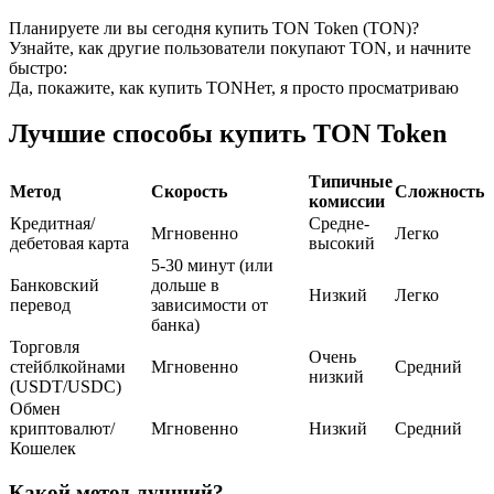
Планируете ли вы сегодня купить TON Token (TON)?
USDC фьючерсы
Узнайте, как другие пользователи покупают TON, и начните
быстро:
Фьючерсы с использованием USDC в качестве
Да, покажите, как купить TON
Нет, я просто просматриваю
обеспечения
Лучшие способы купить TON Token
Типичные
Метод
Скорость
Сложность
комиссии
Кредитная/
Средне-
Мгновенно
Легко
дебетовая карта
высокий
5-30 минут (или
Банковский
дольше в
Низкий
Легко
перевод
зависимости от
банка)
Копирование торговли
Торговля
Очень
Присоединяйтесь к лучшим трейдерам
стейблкойнами
Мгновенно
Средний
низкий
(USDT/USDC)
Обмен
криптовалют/
Мгновенно
Низкий
Средний
Кошелек
Какой метод лучший?