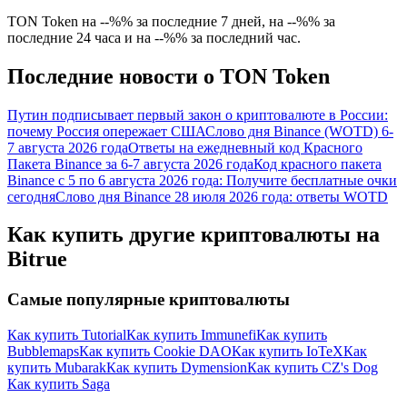
TON Token на --%% за последние 7 дней, на --%% за
последние 24 часа и на --%% за последний час.
Последние новости о TON Token
Путин подписывает первый закон о криптовалюте в России:
почему Россия опережает США
Слово дня Binance (WOTD) 6-
7 августа 2026 года
Ответы на ежедневный код Красного
Пакета Binance за 6-7 августа 2026 года
Код красного пакета
Binance с 5 по 6 августа 2026 года: Получите бесплатные очки
сегодня
Слово дня Binance 28 июля 2026 года: ответы WOTD
Как купить другие криптовалюты на
Bitrue
Самые популярные криптовалюты
Как купить Tutorial
Как купить Immunefi
Как купить
Bubblemaps
Как купить Cookie DAO
Как купить IoTeX
Как
купить Mubarak
Как купить Dymension
Как купить CZ's Dog
Как купить Saga