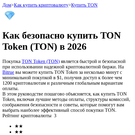
Дом
>
Как купить криптовалюту
>
Купить TON
Как безопасно купить TON
Фьючерсы
Token (TON) в 2026
Покупка
TON Token (TON)
является быстрой и безопасной
при использовании надежной криптовалютной биржи. На
Bitrue
вы можете купить TON Token за несколько минут с
минимальной покупкой в ​​$1, получив доступ к более чем
1200 криптовалютам и различным глобальным вариантам
оплаты.
В этом руководстве пошагово объясняется, как купить TON
USDT-фьючерсы
Token, включая лучшие методы оплаты, структуры комиссий,
соображения безопасности и советы, которые помогут вам
Фьючерсы с использованием USDT в качестве
выбрать наиболее эффективный способ покупки TON.
обеспечения
Рейтинг криптовалюты
3
★
★
★
★