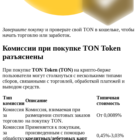
Завершите покупку
и проверьте свой TON в кошельке, чтобы
начать торговлю или заработок.
Комиссии при покупке TON Token
Блокировки BTR
разъяснены
Эксклюзивные инвестиции для владельцев BTR
При покупке
TON Token (TON)
на крипто-бирже
пользователи могут столкнуться с несколькими типами
сборов, связанными с торговлей, обработкой платежей и
выводом средств.
Тип
Типичная
Описание
комиссии
стоимость
Комиссия
Комиссия, взимаемая при
за
размещении спотовых заказов
От 0,0089%
торговлю
на покупку TON.
Комиссия
Применяется к покупкам,
Кредиты
за
произведенным с помощью
0,45%-3,03%
обработку
кредитных/дебетовых карт
Сервис заимствований, обеспеченных криптовалютой