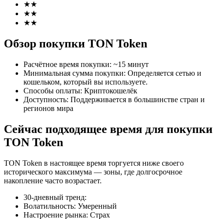
★
★
★
★
★
★
Обзор покупки TON Token
Фьючерсы на COIN-M
Расчётное время покупки
:
~15 минут
Минимальная сумма покупки
:
Определяется сетью и
Криптовалютные фьючерсы
кошельком, который вы используете.
Способы оплаты
:
Криптокошелёк
Доступность
:
Поддерживается в большинстве стран и
регионов мира
TradFi
Сейчас подходящее время для покупки
Деривативы на акции, форекс, драгоценные металлы и
сырьевые товары
TON Token
TON Token в настоящее время торгуется ниже своего
исторического максимума — зоны, где долгосрочное
накопление часто возрастает.
30-дневный тренд
:
Волатильность
:
Умеренный
Настроение рынка
:
Страх