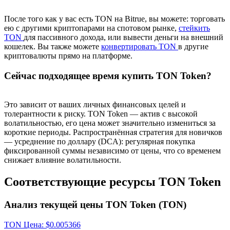
После того как у вас есть TON на Bitrue, вы можете: торговать
ею с другими криптопарами на спотовом рынке,
стейкить
TON
для пассивного дохода, или вывести деньги на внешний
кошелек. Вы также можете
конвертировать TON
в другие
криптовалюты прямо на платформе.
Сейчас подходящее время купить TON Token?
Это зависит от ваших личных финансовых целей и
толерантности к риску. TON Token — актив с высокой
волатильностью, его цена может значительно измениться за
короткие периоды. Распространённая стратегия для новичков
— усреднение по доллару (DCA): регулярная покупка
фиксированной суммы независимо от цены, что со временем
снижает влияние волатильности.
Соответствующие ресурсы TON Token
Анализ текущей цены TON Token (TON)
TON
Цена
: $
0.005366