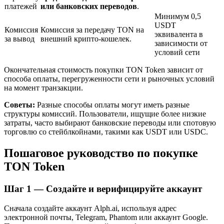
платежей
или банковских переводов
.
Минимум 0,5
USDT
Комиссия
Комиссия за передачу TON на
эквивалента в
за вывод
внешний крипто-кошелек.
зависимости от
условий сети
Окончательная стоимость покупки TON Token зависит от
способа оплаты, перегруженности сети и рыночных условий
на момент транзакции.
Авто Инвест
Советы:
Разные способы оплаты могут иметь разные
структуры комиссий. Пользователи, ищущие более низкие
Получите долгосрочную прибыль и гибкие проценты
затраты, часто выбирают банковские переводы или спотовую
торговлю со стейблкойнами, такими как USDT или USDC.
Пошаговое руководство по покупке
TON Token
Шаг
1 —
Создайте и верифицируйте аккаунт
Сначала создайте аккаунт Alph.ai, используя адрес
электронной почты, Telegram, Phantom или аккаунт Google.
Изучите стейкинг