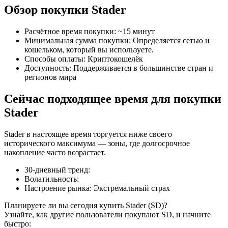
Обзор покупки Stader
Расчётное время покупки
:
~15 минут
Минимальная сумма покупки
:
Определяется сетью и
кошельком, который вы используете.
Способы оплаты
:
Криптокошелёк
Фьючерсы на COIN-M
Доступность
:
Поддерживается в большинстве стран и
регионов мира
Криптовалютные фьючерсы
Сейчас подходящее время для покупки
Stader
TradFi
Stader в настоящее время торгуется ниже своего
Деривативы на акции, форекс, драгоценные металлы и
исторического максимума — зоны, где долгосрочное
сырьевые товары
накопление часто возрастает.
30-дневный тренд
:
Волатильность
:
Настроение рынка
:
Экстремальный страх
Планируете ли вы сегодня купить Stader (SD)?
Узнайте, как другие пользователи покупают SD, и начните
быстро: