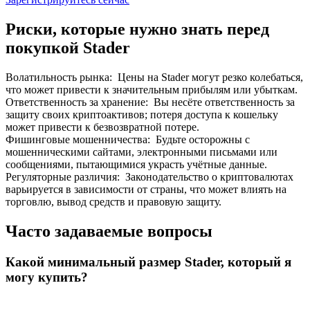
До 65% комиссии!
Риски, которые нужно знать перед
покупкой Stader
Волатильность рынка
:
Цены на Stader могут резко колебаться,
что может привести к значительным прибылям или убыткам.
Ответственность за хранение
:
Вы несёте ответственность за
защиту своих криптоактивов; потеря доступа к кошельку
может привести к безвозвратной потере.
Фишинговые мошенничества
:
Будьте осторожны с
мошенническими сайтами, электронными письмами или
Реферал
сообщениями, пытающимися украсть учётные данные.
Пригласите друга, чтобы получить денежные
Регуляторные различия
:
Законодательство о криптовалютах
вознаграждения
варьируется в зависимости от страны, что может влиять на
торговлю, вывод средств и правовую защиту.
Deposit CASHCAT & Win
Часто задаваемые вопросы
Какой минимальный размер Stader, который я
могу купить?