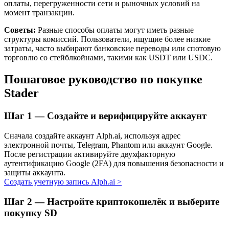
оплаты, перегруженности сети и рыночных условий на
момент транзакции.
Советы:
Разные способы оплаты могут иметь разные
структуры комиссий. Пользователи, ищущие более низкие
затраты, часто выбирают банковские переводы или спотовую
торговлю со стейблкойнами, такими как USDT или USDC.
Пошаговое руководство по покупке
Stader
Авто Инвест
Шаг
1 —
Создайте и верифицируйте аккаунт
Получите долгосрочную прибыль и гибкие проценты
Сначала создайте аккаунт Alph.ai, используя адрес
электронной почты, Telegram, Phantom или аккаунт Google.
После регистрации активируйте двухфакторную
аутентификацию Google (2FA) для повышения безопасности и
защиты аккаунта.
Создать учетную запись Alph.ai
>
Шаг
2 —
Настройте криптокошелёк и выберите
покупку SD
Изучите стейкинг