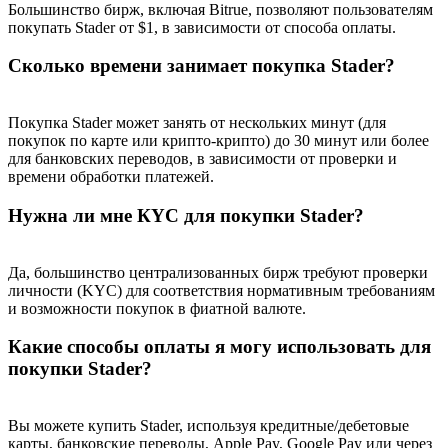
Большинство бирж, включая Bitrue, позволяют пользователям
покупать Stader от $1, в зависимости от способа оплаты.
Сколько времени занимает покупка Stader?
Deposit CASHCAT & Win
Покупка Stader может занять от нескольких минут (для
Share 500000 CASHCAT prize pool
покупок по карте или крипто-крипто) до 30 минут или более
для банковских переводов, в зависимости от проверки и
времени обработки платежей.
Нужна ли мне КYC для покупки Stader?
Exclusive for BitMart Users
Register & Trade to Win 500,000 USDT
Да, большинство централизованных бирж требуют проверки
личности (KYC) для соответствия нормативным требованиям
и возможности покупок в фиатной валюте.
Precious Metals Trading Carnival
Какие способы оплаты я могу использовать для
покупки Stader?
Trade Gold & Silver · 33,333 USDT Bonus
Вы можете купить Stader, используя кредитные/дебетовые
карты, банковские переводы, Apple Pay, Google Pay или через