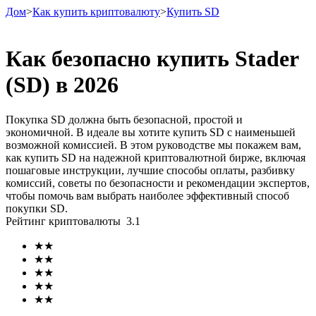
Дом
>
Как купить криптовалюту
>
Купить SD
Как безопасно купить Stader
(SD) в 2026
Фьючерсы
Покупка SD должна быть безопасной, простой и
экономичной. В идеале вы хотите купить SD с наименьшей
возможной комиссией. В этом руководстве мы покажем вам,
как купить SD на надежной криптовалютной бирже, включая
пошаговые инструкции, лучшие способы оплаты, разбивку
комиссий, советы по безопасности и рекомендации экспертов,
чтобы помочь вам выбрать наиболее эффективный способ
покупки SD.
Рейтинг криптовалюты
3.1
USDT-фьючерсы
★
★
Фьючерсы с использованием USDT в качестве
★
★
обеспечения
★
★
★
★
★
★