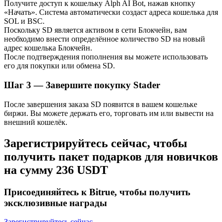
Получите доступ к кошельку Alph AI Bot, нажав кнопку
Узнайте о пассивном доходе
«Начать». Система автоматически создаст адреса кошелька для
SOL и BSC.
Bitrue
AI
Поскольку SD является активом в сети Блокчейн, вам
необходимо внести определённое количество SD на новый
адрес кошелька Блокчейн.
После подтверждения пополнения вы можете использовать
его для покупки или обмена SD.
Шаг
3 —
Завершите покупку Stader
После завершения заказа SD появится в вашем кошельке
Bitrue Партнеры
биржи. Вы можете держать его, торговать им или вывести на
внешний кошелёк.
Зарегистрируйтесь сейчас, чтобы
получить пакет подарков для новичков
на сумму 236 USDT
Присоединяйтесь к Bitrue, чтобы получить
эксклюзивные награды
Партнеры Bitrue
Зарегистрируйтесь сейчас