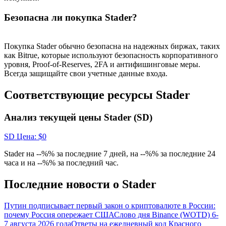
Безопасна ли покупка Stader?
Больше событий
Выигрывайте призы и эксклюзивные награды
Покупка Stader обычно безопасна на надежных биржах, таких
как Bitrue, которые используют безопасность корпоративного
Логин
Зарегистрироваться
уровня, Proof-of-Reserves, 2FA и антифишинговые меры.
Всегда защищайте свои учетные данные входа.
Соответствующие ресурсы Stader
Анализ текущей цены Stader (SD)
SD
Цена
: $
0
Логин
Зарегистрироваться
Stader на --%% за последние 7 дней, на --%% за последние 24
часа и на --%% за последний час.
Последние новости о Stader
Путин подписывает первый закон о криптовалюте в России:
почему Россия опережает США
Слово дня Binance (WOTD) 6-
7 августа 2026 года
Ответы на ежедневный код Красного