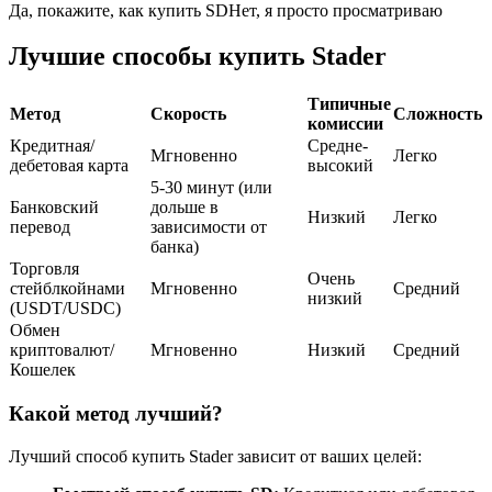
Да, покажите, как купить SD
Нет, я просто просматриваю
USDC фьючерсы
Лучшие способы купить Stader
Фьючерсы с использованием USDC в качестве
обеспечения
Типичные
Метод
Скорость
Сложность
комиссии
Кредитная/
Средне-
Мгновенно
Легко
дебетовая карта
высокий
5-30 минут (или
Банковский
дольше в
Низкий
Легко
перевод
зависимости от
банка)
Торговля
Очень
стейблкойнами
Мгновенно
Средний
низкий
(USDT/USDC)
Копирование торговли
Обмен
криптовалют/
Мгновенно
Низкий
Средний
Присоединяйтесь к лучшим трейдерам
Кошелек
Какой метод лучший?
Лучший способ купить Stader зависит от ваших целей: