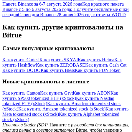
Пакета Binance за 6-7 августа 2026 года
Код красного пакета
награда
Binance с 5 по 6 августа 2026 года: Получите бесплатные очки
сегодня
Слово дня Binance 28 июля 2026 года: ответы WOTD
Как купить другие криптовалюты на
Bitrue
Самые популярные криптовалюты
Скачать
Как купить Cartesi
Как купить SKYAI
Как купить Heima
Как
купить Hashflow
Как купить ZEROBASE
Как купить Cash Cat
приложение Bitrue
Как купить DODO
Как купить Bless
Как купить FUNToken
Новые криптовалюты в листинге
Как купить Canton
Как купить Grvt
Как купить AEON
Как
купить SP500 tokenized ETF (xStock)
Как купить Nasdaq
tokenized ETF (xStock)
Как купить Broadcom tokenized stock
(xStock)
Как купить Amazon tokenized stock (xStock)
Как купить
Русский
Meta tokenized stock (xStock)
Как купить Alphabet tokenized
stock (xStock)
Новичок в Stader (SD)?
Начните с
руководств для начинающих,
анализа рынка и советов экспертов
Bitrue, чтобы уверенно