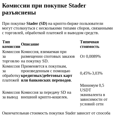
Комиссии при покупке Stader
разъяснены
При покупке
Stader (SD)
на крипто-бирже пользователи
могут столкнуться с несколькими типами сборов, связанными
с торговлей, обработкой платежей и выводом средств.
Тип
Типичная
Описание
Блокировки BTR
комиссии
стоимость
Комиссия
Комиссия, взимаемая при
Эксклюзивные инвестиции для владельцев BTR
за
размещении спотовых заказов
От 0,0089%
торговлю
на покупку SD.
Комиссия
Применяется к покупкам,
за
произведенным с помощью
0,45%-3,03%
обработку
кредитных/дебетовых карт
платежей
или банковских переводов
.
Минимум 0,5
USDT
Комиссия
Комиссия за передачу SD на
эквивалента в
за вывод
внешний крипто-кошелек.
зависимости от
условий сети
Кредиты
Окончательная стоимость покупки Stader зависит от способа
Сервис заимствований, обеспеченных криптовалютой