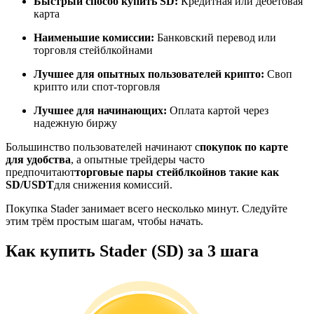
Быстрый способ купить SD:
Кредитная или дебетовая
карта
Наименьшие комиссии:
Банковский перевод или
торговля стейблкойнами
Станьте копи-трейдером
Лучшее для опытных пользователей крипто:
Своп
Наслаждайтесь распределением прибыли и комиссиями
крипто или спот-торговля
за копи-трейдинг
Лучшее для начинающих:
Оплата картой через
надежную биржу
Большинство пользователей начинают с
покупок по карте
для удобства
, а опытные трейдеры часто
предпочитают
торговые пары стейблкойнов такие как
SD/USDT
для снижения комиссий.
Покупка Stader занимает всего несколько минут. Следуйте
этим трём простым шагам, чтобы начать.
Информация
Как купить Stader (SD) за 3 шага
Анализ больших данных, включая торговую информацию
и т. д.