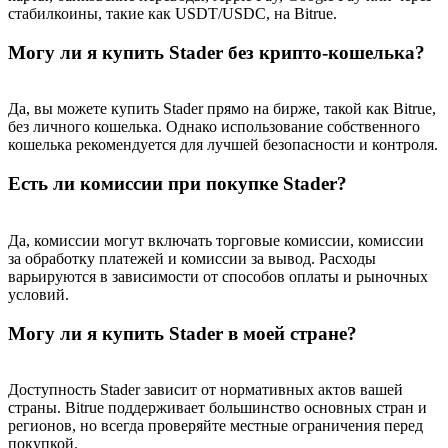
USDT New User Exclusive 10% APR
стабилкоины, такие как USDT/USDC, на Bitrue.
USDT Flexible Staking | Daily Rewards
Могу ли я купить Stader без крипто-кошелька?
Да, вы можете купить Stader прямо на бирже, такой как Bitrue,
без личного кошелька. Однако использование собственного
New Listing Futures Fest
кошелька рекомендуется для лучшей безопасности и контроля.
Trade New Futures, Win 200,000 USDT
Есть ли комиссии при покупке Stader?
Да, комиссии могут включать торговые комиссии, комиссии
Crypto World Cup 2026: Grand Finale
за обработку платежей и комиссии за вывод. Расходы
варьируются в зависимости от способов оплаты и рыночных
77,777+3k Rewards
условий.
Могу ли я купить Stader в моей стране?
Доступность Stader зависит от нормативных актов вашей
страны. Bitrue поддерживает большинство основных стран и
регионов, но всегда проверяйте местные ограничения перед
покупкой.