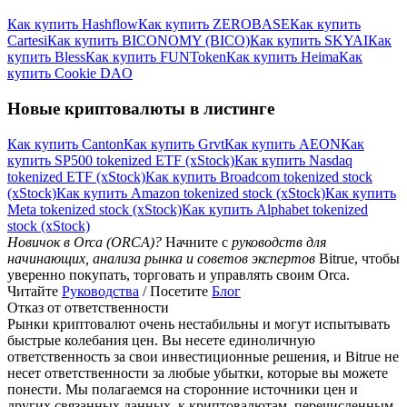
Как купить Hashflow
Как купить ZEROBASE
Как купить
Cartesi
Как купить BICONOMY (BICO)
Как купить SKYAI
Как
купить Bless
Как купить FUNToken
Как купить Heima
Как
купить Cookie DAO
Новые криптовалюты в листинге
Как купить Canton
Как купить Grvt
Как купить AEON
Как
купить SP500 tokenized ETF (xStock)
Как купить Nasdaq
tokenized ETF (xStock)
Как купить Broadcom tokenized stock
(xStock)
Как купить Amazon tokenized stock (xStock)
Как купить
Meta tokenized stock (xStock)
Как купить Alphabet tokenized
stock (xStock)
Новичок в Orca (ORCA)?
Начните с
руководств для
начинающих, анализа рынка и советов экспертов
Bitrue, чтобы
уверенно покупать, торговать и управлять своим Orca.
Читайте
Руководства
/ Посетите
Блог
Отказ от ответственности
Рынки криптовалют очень нестабильны и могут испытывать
быстрые колебания цен. Вы несете единоличную
ответственность за свои инвестиционные решения, и Bitrue не
несет ответственности за любые убытки, которые вы можете
понести. Мы полагаемся на сторонние источники цен и
других связанных данных. к криптовалютам, перечисленным