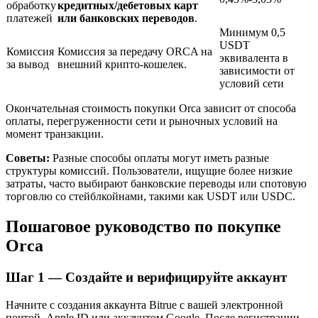
обработку
кредитных/дебетовых карт
платежей
или банковских переводов
.
Минимум 0,5
USDT
Комиссия
Комиссия за передачу ORCA на
эквивалента в
за вывод
внешний крипто-кошелек.
зависимости от
условий сети
Окончательная стоимость покупки Orca зависит от способа
оплаты, перегруженности сети и рыночных условий на
момент транзакции.
Авто Инвест
Советы:
Разные способы оплаты могут иметь разные
Получите долгосрочную прибыль и гибкие проценты
структуры комиссий. Пользователи, ищущие более низкие
затраты, часто выбирают банковские переводы или спотовую
торговлю со стейблкойнами, такими как USDT или USDC.
Пошаговое руководство по покупке
Orca
Шаг
1 —
Создайте и верифицируйте аккаунт
Начните с создания аккаунта Bitrue с вашей электронной
Изучите стейкинг
почтой, Apple ID или аккаунтом Google. После регистрации