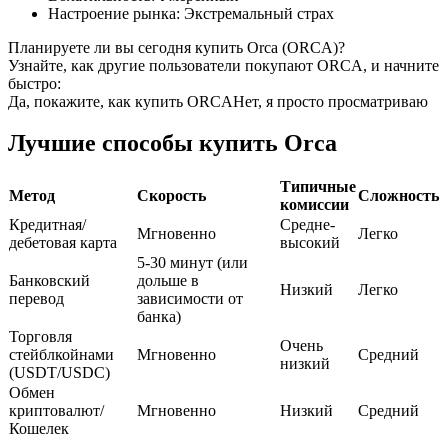
Настроение рынка
:
Экстремальный страх
USDC фьючерсы
Планируете ли вы сегодня купить Orca (ORCA)?
Узнайте, как другие пользователи покупают ORCA, и начните
Фьючерсы с использованием USDC в качестве
быстро:
обеспечения
Да, покажите, как купить ORCA
Нет, я просто просматриваю
Лучшие способы купить Orca
Типичные
Метод
Скорость
Сложность
комиссии
Кредитная/
Средне-
Мгновенно
Легко
дебетовая карта
высокий
5-30 минут (или
Банковский
дольше в
Низкий
Легко
Копирование торговли
перевод
зависимости от
банка)
Присоединяйтесь к лучшим трейдерам
Торговля
Очень
стейблкойнами
Мгновенно
Средний
низкий
(USDT/USDC)
Обмен
криптовалют/
Мгновенно
Низкий
Средний
Кошелек