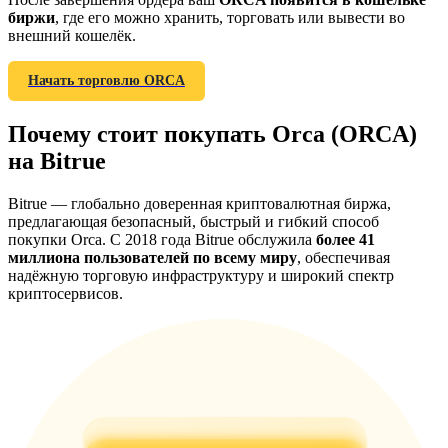
биржи
, где его можно хранить, торговать или вывести во
внешний кошелёк.
Начать торговлю ORCA
Deposit CASHCAT & Win
Почему стоит покупать Orca (ORCA)
Share 500000 CASHCAT prize pool
на Bitrue
Bitrue — глобально доверенная криптовалютная биржа,
Exclusive for BitMart Users
предлагающая безопасный, быстрый и гибкий способ
покупки Orca. С 2018 года Bitrue обслужила
более 41
Register & Trade to Win 500,000 USDT
миллиона пользователей по всему миру
, обеспечивая
надёжную торговую инфраструктуру и широкий спектр
криптосервисов.
Precious Metals Trading Carnival
Trade Gold & Silver · 33,333 USDT Bonus