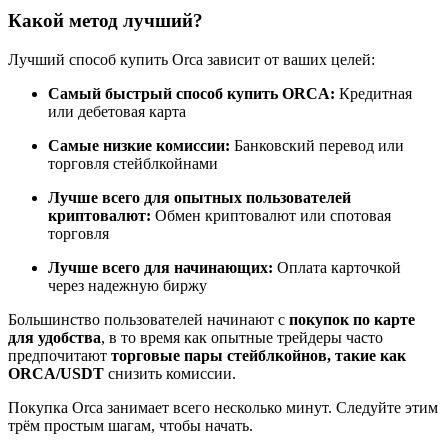
Какой метод лучший?
Лучший способ купить Orca зависит от ваших целей:
Станьте копи-трейдером
Самый быстрый способ купить ORCA:
Кредитная
или дебетовая карта
Наслаждайтесь распределением прибыли и комиссиями
за копи-трейдинг
Самые низкие комиссии:
Банковский перевод или
торговля стейблкойнами
Лучше всего для опытных пользователей
криптовалют:
Обмен криптовалют или спотовая
торговля
Лучше всего для начинающих:
Оплата карточкой
через надежную биржу
Большинство пользователей начинают с
покупок по карте
для удобства
, в то время как опытные трейдеры часто
Информация
предпочитают
торговые пары стейблкойнов, такие как
ORCA/USDT
снизить комиссии.
Анализ больших данных, включая торговую информацию
и т. д.
Покупка Orca занимает всего несколько минут. Следуйте этим
трём простым шагам, чтобы начать.