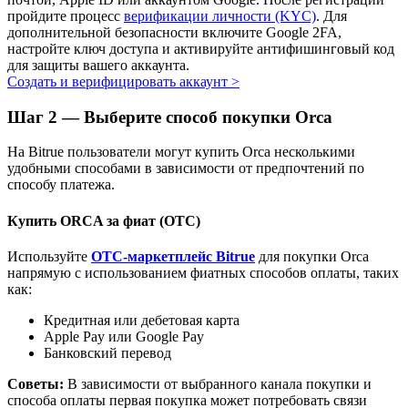
пройдите процесс
верификации личности (KYC)
. Для
Узнайте о пассивном доходе
дополнительной безопасности включите Google 2FA,
настройте ключ доступа и активируйте антифишинговый код
Bitrue
AI
для защиты вашего аккаунта.
Создать и верифицировать аккаунт
>
Шаг
2 —
Выберите способ покупки Orca
На Bitrue пользователи могут купить Orca несколькими
удобными способами в зависимости от предпочтений по
способу платежа.
Bitrue Партнеры
Купить ORCA за фиат (OTC)
Используйте
OTC-маркетплейс Bitrue
для покупки Orca
напрямую с использованием фиатных способов оплаты, таких
как:
Кредитная или дебетовая карта
Apple Pay или Google Pay
Банковский перевод
Советы:
В зависимости от выбранного канала покупки и
Партнеры Bitrue
способа оплаты первая покупка может потребовать связи