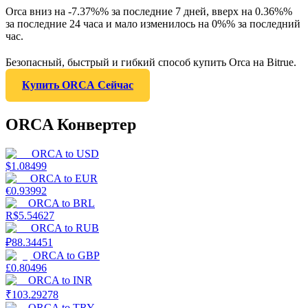
Orca вниз на -7.37%% за последние 7 дней, вверх на 0.36%%
за последние 24 часа и мало изменилось на 0%% за последний
час.
Безопасный, быстрый и гибкий способ купить Orca на Bitrue.
Купить ORCA Сейчас
ORCA Конвертер
ORCA
to
USD
$
1.08499
ORCA
to
EUR
€
0.93992
ORCA
to
BRL
R$
5.54627
ORCA
to
RUB
₽
88.34451
ORCA
to
GBP
£
0.80496
ORCA
to
INR
₹
103.29278
ORCA
to
TRY