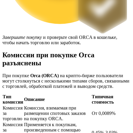
Завершите покупку
и проверьте свой ORCA в кошельке,
чтобы начать торговлю или заработок.
Блокировки BTR
Комиссии при покупке Orca
Эксклюзивные инвестиции для владельцев BTR
разъяснены
При покупке
Orca (ORCA)
на крипто-бирже пользователи
могут столкнуться с несколькими типами сборов, связанными
с торговлей, обработкой платежей и выводом средств.
Тип
Типичная
Описание
комиссии
стоимость
Комиссия
Комиссия, взимаемая при
за
размещении спотовых заказов
От 0,0089%
торговлю
на покупку ORCA.
Кредиты
Комиссия
Применяется к покупкам,
за
произведенным с помощью
Сервис заимствований, обеспеченных криптовалютой
0,45%-3,03%