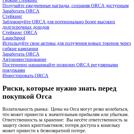
Гибкий стейкинг
Получайте ежедневные награды, сохраняя ORCA доступным
Заработать ORCA
Стейкинг
Заблокируйте ORCA для потенциально более высоких
долгосрочных доходов
Стейкинг ORCA
Launchpool
Используйте свои активы для получения новых токенов через
гибкие кампании
Заработать ORCA
Автоинвестирование
Постепенно наращивайте позицию ORCA регулярными
покупками
Инвестировать ORCA
Риски, которые нужно знать перед
покупкой Orca
Волатильность рынка
:
Цены на Orca могут резко колебаться,
что может привести к значительным прибылям или убыткам.
Ответственность за хранение
:
Вы несёте ответственность за
защиту своих криптоактивов; потеря доступа к кошельку
может привести к безвозвратной потере.