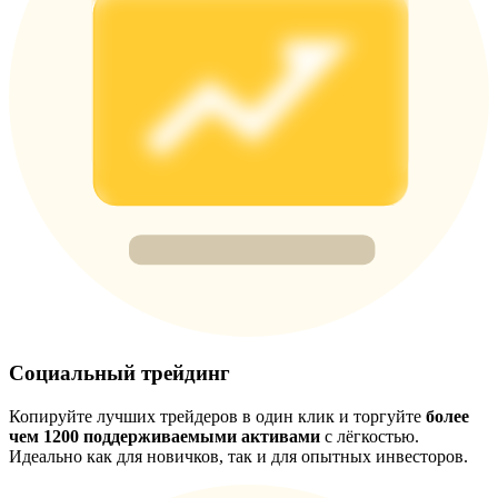
USDT New User Exclusive 10% APR
USDT Flexible Staking | Daily Rewards
New Listing Futures Fest
Trade New Futures, Win 200,000 USDT
Crypto World Cup 2026: Grand Finale
77,777+3k Rewards
Социальный трейдинг
Копируйте лучших трейдеров в один клик и торгуйте
более
чем 1200 поддерживаемыми активами
с лёгкостью.
Идеально как для новичков, так и для опытных инвесторов.