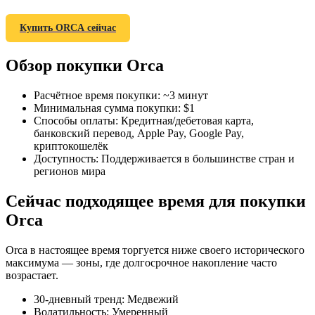
Купить ORCA сейчас
Обзор покупки Orca
Фьючерсы на COIN-M
Расчётное время покупки
:
~3 минут
Минимальная сумма покупки
:
$1
Криптовалютные фьючерсы
Способы оплаты
:
Кредитная/дебетовая карта,
банковский перевод, Apple Pay, Google Pay,
криптокошелёк
Доступность
:
Поддерживается в большинстве стран и
TradFi
регионов мира
Деривативы на акции, форекс, драгоценные металлы и
Сейчас подходящее время для покупки
сырьевые товары
Orca
Orca в настоящее время торгуется ниже своего исторического
максимума — зоны, где долгосрочное накопление часто
возрастает.
30-дневный тренд
:
Медвежий
Волатильность
:
Умеренный