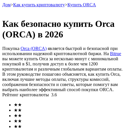
Дом
>
Как купить криптовалюту
>
Купить ORCA
Как безопасно купить Orca
(ORCA) в 2026
Фьючерсы
Покупка
Orca (ORCA)
является быстрой и безопасной при
использовании надежной криптовалютной биржи. На
Bitrue
вы можете купить Orca за несколько минут с минимальной
покупкой в ​​$1, получив доступ к более чем 1200
криптовалютам и различным глобальным вариантам оплаты.
В этом руководстве пошагово объясняется, как купить Orca,
включая лучшие методы оплаты, структуры комиссий,
соображения безопасности и советы, которые помогут вам
выбрать наиболее эффективный способ покупки ORCA.
USDT-фьючерсы
Рейтинг криптовалюты
3.6
Фьючерсы с использованием USDT в качестве
★
★
обеспечения
★
★
★
★
★
★
★
★