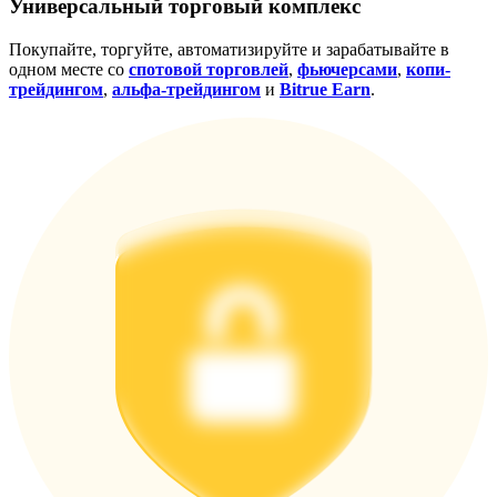
Универсальный торговый комплекс
награда
Покупайте, торгуйте, автоматизируйте и зарабатывайте в
одном месте со
спотовой торговлей
,
фьючерсами
,
копи-
трейдингом
,
альфа-трейдингом
и
Bitrue Earn
.
Скачать
приложение Bitrue
Русский