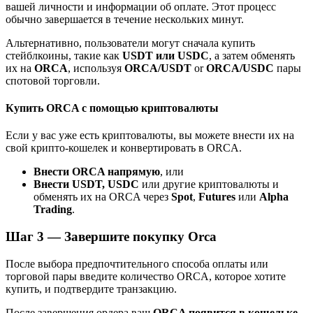
вашей личности и информации об оплате. Этот процесс
До 65% комиссии!
обычно завершается в течение нескольких минут.
Альтернативно, пользователи могут сначала купить
стейблкоины, такие как
USDT или USDC
, а затем обменять
их на
ORCA
, используя
ORCA/USDT
or
ORCA/USDC
пары
спотовой торговли.
Купить ORCA с помощью криптовалюты
Если у вас уже есть криптовалюты, вы можете внести их на
свой крипто-кошелек и конвертировать в ORCA.
Реферал
Внести ORCA напрямую
, или
Пригласите друга, чтобы получить денежные
Внести USDT, USDC
или другие криптовалюты и
вознаграждения
обменять их на ORCA через
Spot
,
Futures
или
Alpha
Trading
.
Deposit CASHCAT & Win
Шаг
3 —
Завершите покупку Orca
После выбора предпочтительного способа оплаты или
торговой пары введите количество ORCA, которое хотите
купить, и подтвердите транзакцию.
После завершения ордера ваш
ORCA появится в кошельке