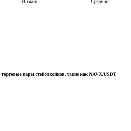
Низкий
Средний
т
торговые пары стейблкойнов, такие как NAVX/USDT