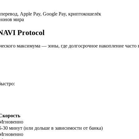
перевод, Apple Pay, Google Pay, криптокошелёк
гионов мира
NAVI Protocol
ческого максимума — зоны, где долгосрочное накопление часто в
ырьевые товары
быстро:
Скорость
Мгновенно
5-30 минут (или дольше в зависимости от банка)
Мгновенно