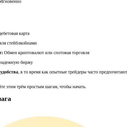
Мгновенно
ия
дебетовая карта
овля стейблкойнами
т:
Обмен криптовалют или спотовая торговля
 надежную биржу
 удобства
, в то время как опытные трейдеры часто предпочитаю
йте этим трём простым шагам, чтобы начать.
шага