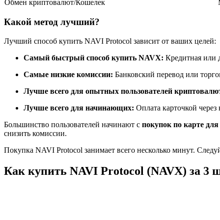
Обмен криптовалют/Кошелек
Фьючерсы с использованием USDC в качестве обеспечен
Какой метод лучший?
Лучший способ купить NAVI Protocol зависит от ваших целей:
Самый быстрый способ купить NAVX:
Кредитная или 
Самые низкие комиссии:
Банковский перевод или торг
Лучше всего для опытных пользователей криптовалю
Лучше всего для начинающих:
Оплата карточкой через
Копирование торговли
Большинство пользователей начинают с
покупок по карте для
Присоединяйтесь к лучшим трейдерам
снизить комиссии.
Покупка NAVI Protocol занимает всего несколько минут. Следу
Как купить NAVI Protocol (NAVX) за 3 