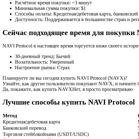
Расчётное время покупки
:
~3 минут
Минимальная сумма покупки
:
$1
Способы оплаты
:
Кредитная/дебетовая карта, банковский 
Доступность
:
Поддерживается в большинстве стран и ре
Фьючерсы на COIN-M
Сейчас подходящее время для покупки 
Криптовалютные фьючерсы
NAVI Protocol в настоящее время торгуется ниже своего истори
30-дневный тренд
:
Бычий
TradFi
Волатильность
:
Умеренный
Настроение рынка
:
Страх
Деривативы на акции, форекс, драгоценные металлы и с
Планируете ли вы сегодня купить NAVI Protocol (NAVX)?
Узнайте, как другие пользователи покупают NAVX, и начните 
Да, покажите, как купить NAVX
Нет, я просто просматриваю
Лучшие способы купить NAVI Protocol
Метод
Кредитная/дебетовая карта
Банковский перевод
Торговля стейблкойнами (USDT/USDC)
USDC фьючерсы