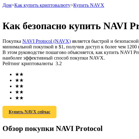
Дом
>
Как купить криптовалюту
>
Купить NAVX
Как безопасно купить NAVI Pr
Фьючерсы
Покупка
NAVI Protocol (NAVX)
является быстрой и безопасно
минимальной покупкой в ​​$1, получив доступ к более чем 12
В этом руководстве пошагово объясняется, как купить NAVI Pr
наиболее эффективный способ покупки NAVX.
Рейтинг криптовалюты
3.2
★
★
★
★
★
★
★
★
USDT-фьючерсы
★
★
Фьючерсы с использованием USDT в качестве обеспечен
Купить NAVX сейчас
Обзор покупки NAVI Protocol