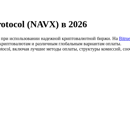
otocol (NAVX) в 2026
й при использовании надежной криптовалютной биржи. На
Bitru
00 криптовалютам и различным глобальным вариантам оплаты.
otocol, включая лучшие методы оплаты, структуры комиссий, со
ия