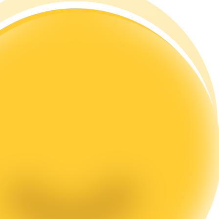
а копи-трейдинг
 т. д.