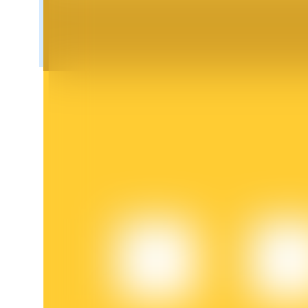
Блокировки BTR
Эксклюзивные инвестиции для владельцев BTR
Кредиты
Сервис заимствований, обеспеченных криптовалютой