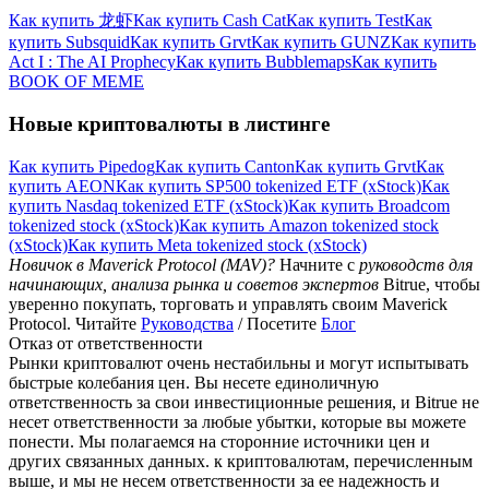
Как купить 龙虾
Как купить Cash Cat
Как купить Test
Как
купить Subsquid
Как купить Grvt
Как купить GUNZ
Как купить
Act I : The AI Prophecy
Как купить Bubblemaps
Как купить
BOOK OF MEME
Новые криптовалюты в листинге
Как купить Pipedog
Как купить Canton
Как купить Grvt
Как
купить AEON
Как купить SP500 tokenized ETF (xStock)
Как
купить Nasdaq tokenized ETF (xStock)
Как купить Broadcom
tokenized stock (xStock)
Как купить Amazon tokenized stock
(xStock)
Как купить Meta tokenized stock (xStock)
Новичок в Maverick Protocol (MAV)?
Начните с
руководств для
начинающих, анализа рынка и советов экспертов
Bitrue, чтобы
уверенно покупать, торговать и управлять своим Maverick
Protocol. Читайте
Руководства
/ Посетите
Блог
Отказ от ответственности
Рынки криптовалют очень нестабильны и могут испытывать
быстрые колебания цен. Вы несете единоличную
ответственность за свои инвестиционные решения, и Bitrue не
несет ответственности за любые убытки, которые вы можете
понести. Мы полагаемся на сторонние источники цен и
других связанных данных. к криптовалютам, перечисленным
выше, и мы не несем ответственности за ее надежность и