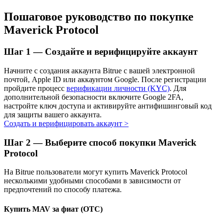
Узнайте о пассивном доходе
Пошаговое руководство по покупке
Maverick Protocol
Bitrue
AI
Шаг
1 —
Создайте и верифицируйте аккаунт
Начните с создания аккаунта Bitrue с вашей электронной
почтой, Apple ID или аккаунтом Google. После регистрации
пройдите процесс
верификации личности (KYC)
. Для
дополнительной безопасности включите Google 2FA,
настройте ключ доступа и активируйте антифишинговый код
Bitrue Партнеры
для защиты вашего аккаунта.
Создать и верифицировать аккаунт
>
Шаг
2 —
Выберите способ покупки Maverick
Protocol
На Bitrue пользователи могут купить Maverick Protocol
несколькими удобными способами в зависимости от
предпочтений по способу платежа.
Купить MAV за фиат (OTC)
Партнеры Bitrue