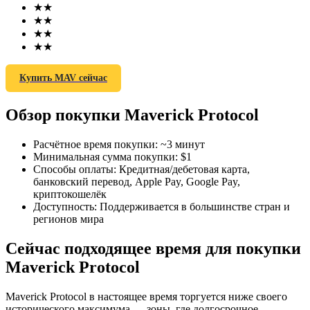
★
★
★
★
★
★
★
★
Купить MAV сейчас
Фьючерсы на COIN-M
Обзор покупки Maverick Protocol
Криптовалютные фьючерсы
Расчётное время покупки
:
~3 минут
Минимальная сумма покупки
:
$1
TradFi
Способы оплаты
:
Кредитная/дебетовая карта,
банковский перевод, Apple Pay, Google Pay,
Деривативы на акции, форекс, драгоценные металлы и
криптокошелёк
сырьевые товары
Доступность
:
Поддерживается в большинстве стран и
регионов мира
Сейчас подходящее время для покупки
Maverick Protocol
Maverick Protocol в настоящее время торгуется ниже своего
исторического максимума — зоны, где долгосрочное