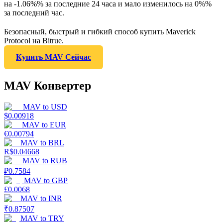
на -1.06%% за последние 24 часа и мало изменилось на 0%%
за последний час.
Безопасный, быстрый и гибкий способ купить Maverick
Protocol на Bitrue.
Купить MAV Сейчас
MAV Конвертер
MAV
to
USD
$
0.00918
MAV
to
EUR
€
0.00794
MAV
to
BRL
R$
0.04668
MAV
to
RUB
₽
0.7584
MAV
to
GBP
£
0.0068
MAV
to
INR
₹
0.87507
MAV
to
TRY