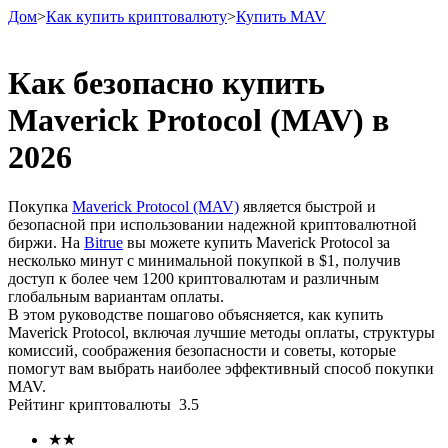
Дом
>
Как купить криптовалюту
>
Купить MAV
Как безопасно купить
Maverick Protocol (MAV) в
Фьючерсы
2026
Покупка
Maverick Protocol (MAV)
является быстрой и
безопасной при использовании надежной криптовалютной
биржи. На
Bitrue
вы можете купить Maverick Protocol за
несколько минут с минимальной покупкой в ​​$1, получив
доступ к более чем 1200 криптовалютам и различным
глобальным вариантам оплаты.
В этом руководстве пошагово объясняется, как купить
USDT-фьючерсы
Maverick Protocol, включая лучшие методы оплаты, структуры
комиссий, соображения безопасности и советы, которые
Фьючерсы с использованием USDT в качестве
помогут вам выбрать наиболее эффективный способ покупки
обеспечения
MAV.
Рейтинг криптовалюты
3.5
★
★