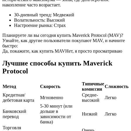
накопление часто возрастает.
USDC фьючерсы
30-дневный тренд
:
Медвежий
Волатильность
:
Высокий
Фьючерсы с использованием USDC в качестве
Настроение рынка
:
Страх
обеспечения
Планируете ли вы сегодня купить Maverick Protocol (MAV)?
Узнайте, как другие пользователи покупают MAV, и начните
быстро:
Да, покажите, как купить MAV
Нет, я просто просматриваю
Лучшие способы купить Maverick
Protocol
Типичные
Метод
Скорость
Сложность
Копирование торговли
комиссии
Кредитная/
Средне-
Присоединяйтесь к лучшим трейдерам
Мгновенно
Легко
дебетовая карта
высокий
5-30 минут (или
Банковский
дольше в
Низкий
Легко
перевод
зависимости от
банка)
Торговля
Очень