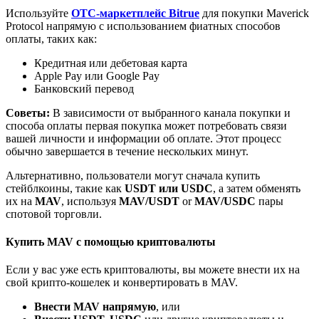
До 65% комиссии!
Используйте
OTC-маркетплейс Bitrue
для покупки Maverick
Protocol напрямую с использованием фиатных способов
оплаты, таких как:
Кредитная или дебетовая карта
Apple Pay или Google Pay
Банковский перевод
Советы:
В зависимости от выбранного канала покупки и
способа оплаты первая покупка может потребовать связи
вашей личности и информации об оплате. Этот процесс
обычно завершается в течение нескольких минут.
Реферал
Альтернативно, пользователи могут сначала купить
Пригласите друга, чтобы получить денежные
стейблкоины, такие как
USDT или USDC
, а затем обменять
вознаграждения
их на
MAV
, используя
MAV/USDT
or
MAV/USDC
пары
спотовой торговли.
BTC Welcome Rewards
Купить MAV с помощью криптовалюты
Если у вас уже есть криптовалюты, вы можете внести их на
свой крипто-кошелек и конвертировать в MAV.
Внести MAV напрямую
, или