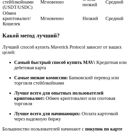
стейблкойнами
Мгновенно
Средний
низкий
(USDT/USDC)
Обмен
криптовалют/
Мгновенно
Низкий
Средний
Кошелек
Станьте копи-трейдером
Какой метод лучший?
Наслаждайтесь распределением прибыли и комиссиями
за копи-трейдинг
Лучший способ купить Maverick Protocol зависит от ваших
целей:
Самый быстрый способ купить MAV:
Кредитная или
дебетовая карта
Самые низкие комиссии:
Банковский перевод или
торговля стейблкойнами
Лучше всего для опытных пользователей
криптовалют:
Обмен криптовалют или спотовая
Информация
торговля
Анализ больших данных, включая торговую информацию
Лучше всего для начинающих:
Оплата карточкой
и т. д.
через надежную биржу
Большинство пользователей начинают с
покупок по карте