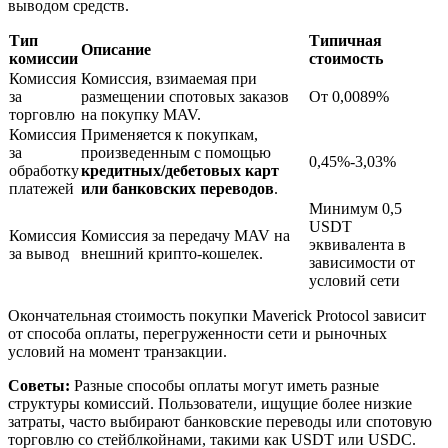
выводом средств.
Тип
Типичная
Описание
комиссии
стоимость
Комиссия
Комиссия, взимаемая при
за
размещении спотовых заказов
От 0,0089%
торговлю
на покупку MAV.
Комиссия
Применяется к покупкам,
за
произведенным с помощью
0,45%-3,03%
обработку
кредитных/дебетовых карт
платежей
или банковских переводов
.
Авто Инвест
Минимум 0,5
USDT
Получите долгосрочную прибыль и гибкие проценты
Комиссия
Комиссия за передачу MAV на
эквивалента в
за вывод
внешний крипто-кошелек.
зависимости от
условий сети
Окончательная стоимость покупки Maverick Protocol зависит
от способа оплаты, перегруженности сети и рыночных
условий на момент транзакции.
Советы:
Разные способы оплаты могут иметь разные
структуры комиссий. Пользователи, ищущие более низкие
затраты, часто выбирают банковские переводы или спотовую
Изучите стейкинг
торговлю со стейблкойнами, такими как USDT или USDC.