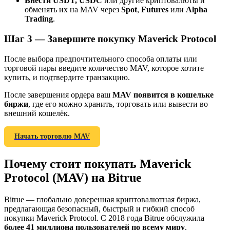
Внести USDT, USDC
или другие криптовалюты и
обменять их на MAV через
Spot
,
Futures
или
Alpha
Trading
.
Шаг
3 —
Завершите покупку Maverick Protocol
BTC Welcome Rewards
После выбора предпочтительного способа оплаты или
торговой пары введите количество MAV, которое хотите
Deposit & Trade BTC to Share 25000 USDT prize pool!
купить, и подтвердите транзакцию.
После завершения ордера ваш
MAV появится в кошельке
биржи
, где его можно хранить, торговать или вывести во
Deposit CASHCAT & Win
внешний кошелёк.
Share 500000 CASHCAT prize pool
Начать торговлю MAV
Почему стоит покупать Maverick
Exclusive for BitMart Users
Protocol (MAV) на Bitrue
Register & Trade to Win 500,000 USDT
Bitrue — глобально доверенная криптовалютная биржа,
предлагающая безопасный, быстрый и гибкий способ
покупки Maverick Protocol. С 2018 года Bitrue обслужила
более 41 миллиона пользователей по всему миру
,