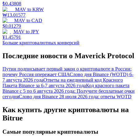
₺
0.43808
MAV
to
KRW
₩
13.01577
MAV
to
CAD
$
0.01279
MAV
to
JPY
¥
1.45791
Больше криптовалютных конверсий
Последние новости о Maverick Protocol
Путин подписывает первый закон о криптовалюте в России:
почему Россия опережает США
Слово дня Binance (WOTD) 6-
7 августа 2026 года
Ответы на ежедневный код Красного
Пакета Binance за 6-7 августа 2026 года
Код красного пакета
Binance с 5 по 6 августа 2026 года: Получите бесплатные очки
сегодня
Слово дня Binance 28 июля 2026 года: ответы WOTD
Как купить другие криптовалюты на
Bitrue
Самые популярные криптовалюты