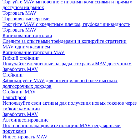
Торгуйте MAV мгновенно с низкими комиссиями и прямым
доступом на рынок
Торговать MAV
Торговля фьючерсами
Торгуйте MAV с кредитным плечом, глубокая ликвидность
Торговать MAV
Копирование торговли
Следите за опытными трейдерами и копируйте стратегии
MAV одним касанием
Копирование торговли MAV
Гибкий стейкинг
Получайте ежедневные награды, сохраняя MAV доступным
Заработать MAV
Стейкинг
Заблокируйте MAV для потенциально более высоких
долгосрочных доходов
Стейкинг MAV
Launchpool
Используйте свои активы для получения новых токенов через
гибкие кампании
Заработать MAV
Автоинвестирование
Постепенно наращивайте позицию MAV регулярными
покупками
Инвестировать MAV