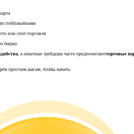
ия
карта
ля стейблкойнами
пто или спот-торговля
ую биржу
удобства
, а опытные трейдеры часто предпочитают
торговые па
рём простым шагам, чтобы начать.