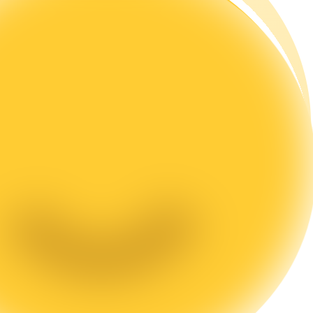
а копи-трейдинг
 т. д.