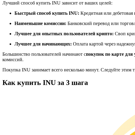
Лучший способ купить INU зависит от ваших целей:
Фьючерсы с использованием USDC в качестве обеспечен
Быстрый способ купить INU:
Кредитная или дебетовая 
Наименьшие комиссии:
Банковский перевод или торгов
Лучшее для опытных пользователей крипто:
Своп кри
Лучшее для начинающих:
Оплата картой через надежн
Большинство пользователей начинают с
покупок по карте для 
комиссий.
Копирование торговли
Покупка INU занимает всего несколько минут. Следуйте этим т
Присоединяйтесь к лучшим трейдерам
Как купить INU за 3 шага