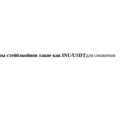
ры стейблкойнов такие как INU/USDT
для снижения