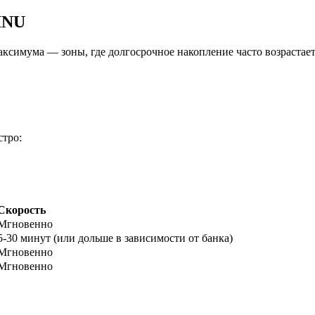
INU
аксимума — зоны, где долгосрочное накопление часто возрастает
стро:
ырьевые товары
Скорость
Мгновенно
5-30 минут (или дольше в зависимости от банка)
Мгновенно
Мгновенно