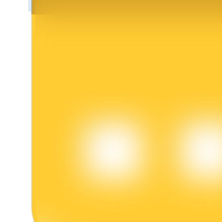
Блокировки BTR
Эксклюзивные инвестиции для владельцев BTR
Кредиты
Сервис заимствований, обеспеченных криптовалютой