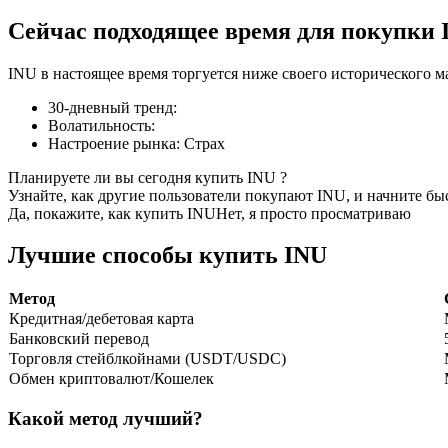
Сейчас подходящее время для покупки 
INU в настоящее время торгуется ниже своего исторического м
Фьючерсы на COIN-M
30-дневный тренд
:
Волатильность
:
Криптовалютные фьючерсы
Настроение рынка
:
Страх
Планируете ли вы сегодня купить INU ?
Узнайте, как другие пользователи покупают INU, и начните бы
TradFi
Да, покажите, как купить INU
Нет, я просто просматриваю
Деривативы на акции, форекс, драгоценные металлы и с
Лучшие способы купить INU
Метод
Кредитная/дебетовая карта
Банковский перевод
Торговля стейблкойнами (USDT/USDC)
Обмен криптовалют/Кошелек
Какой метод лучший?
USDC фьючерсы