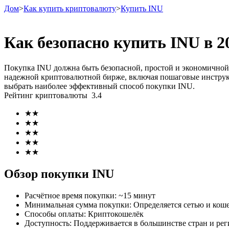
Дом
>
Как купить криптовалюту
>
Купить INU
Как безопасно купить INU в 2
Фьючерсы
Покупка INU должна быть безопасной, простой и экономичной.
надежной криптовалютной бирже, включая пошаговые инструкц
выбрать наиболее эффективный способ покупки INU.
Рейтинг криптовалюты
3.4
★
★
★
★
★
★
★
★
★
★
USDT-фьючерсы
Обзор покупки INU
Фьючерсы с использованием USDT в качестве обеспечен
Расчётное время покупки
:
~15 минут
Минимальная сумма покупки
:
Определяется сетью и коше
Способы оплаты
:
Криптокошелёк
Доступность
:
Поддерживается в большинстве стран и ре