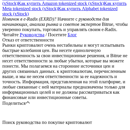
(xStock)
Как купить Amazon tokenized stock (xStock)
Как купить
Meta tokenized stock (xStock)
Как купить Alphabet tokenized
stock (xStock)
Новичок в e-Radix (EXRD)?
Начните с
руководств для
начинающих, анализа рынка и советов экспертов
Bitrue, чтобы
уверенно покупать, торговать и управлять своим e-Radix.
Читайте
Руководства
/ Посетите
Блог
Отказ от ответственности
Рынки криптовалют очень нестабильны и могут испытывать
быстрые колебания цен. Вы несете единоличную
ответственность за свои инвестиционные решения, и Bitrue не
несет ответственности за любые убытки, которые вы можете
понести. Мы полагаемся на сторонние источники цен и
других связанных данных. к криптовалютам, перечисленным
выше, и мы не несем ответственности за ее надежность и
точность. Информация, представленная на этой платформе, и
любые связанные с ней материалы предназначены только для
информационных целей и не должны рассматриваться как
финансовые или инвестиционные советы.
Поделиться
Поиск руководства по покупке криптовалют