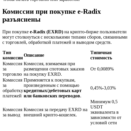
Комиссии при покупке e-Radix
разъяснены
При покупке
e-Radix (EXRD)
на крипто-бирже пользователи
могут столкнуться с несколькими типами сборов, связанными
с торговлей, обработкой платежей и выводом средств.
Блокировки BTR
Тип
Типичная
Описание
комиссии
стоимость
Эксклюзивные инвестиции для владельцев BTR
Комиссия
Комиссия, взимаемая при
за
размещении спотовых заказов
От 0,0089%
торговлю
на покупку EXRD.
Комиссия
Применяется к покупкам,
за
произведенным с помощью
0,45%-3,03%
обработку
кредитных/дебетовых карт
платежей
или банковских переводов
.
Минимум 0,5
USDT
Комиссия
Комиссия за передачу EXRD на
эквивалента в
за вывод
внешний крипто-кошелек.
зависимости от
Кредиты
условий сети
Сервис заимствований, обеспеченных криптовалютой