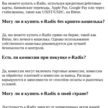
USDT New User Exclusive 10% APR
Вы можете купить e-Radix, используя кредитные/дебетовые
карты, банковские переводы, Apple Pay, Google Pay или через
USDT Flexible Staking | Daily Rewards
стабилкоины, такие как USDT/USDC, на Bitrue.
Могу ли я купить e-Radix без крипто-кошелька?
New Listing Futures Fest
Да, вы можете купить e-Radix прямо на бирже, такой как
Bitrue, без личного кошелька. Однако использование
Trade New Futures, Win 200,000 USDT
собственного кошелька рекомендуется для лучшей
безопасности и контроля.
Есть ли комиссии при покупке e-Radix?
Crypto World Cup 2026: Grand Finale
77,777+3k Rewards
Да, комиссии могут включать торговые комиссии, комиссии
за обработку платежей и комиссии за вывод. Расходы
варьируются в зависимости от способов оплаты и рыночных
условий.
Могу ли я купить e-Radix в моей стране?
Доступность e-Radix зависит от нормативных актов вашей