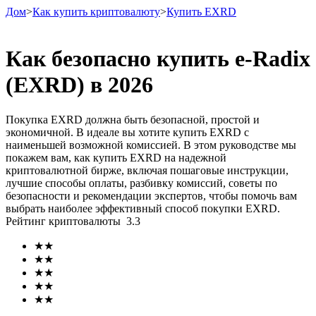
Дом
>
Как купить криптовалюту
>
Купить EXRD
Как безопасно купить e-Radix
(EXRD) в 2026
Фьючерсы
Покупка EXRD должна быть безопасной, простой и
экономичной. В идеале вы хотите купить EXRD с
наименьшей возможной комиссией. В этом руководстве мы
покажем вам, как купить EXRD на надежной
криптовалютной бирже, включая пошаговые инструкции,
лучшие способы оплаты, разбивку комиссий, советы по
безопасности и рекомендации экспертов, чтобы помочь вам
выбрать наиболее эффективный способ покупки EXRD.
Рейтинг криптовалюты
3.3
USDT-фьючерсы
★
★
Фьючерсы с использованием USDT в качестве
★
★
обеспечения
★
★
★
★
★
★