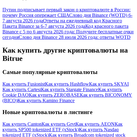
награда
Путин подписывает первый закон о криптовалюте в России:
почему Россия опережает США
Слово дня Binance (WOTD) 6-
7 августа 2026 года
Ответы на ежедневный код Красного
Пакета Binance за 6-7 августа 2026 года
Код красного пакета
Binance с 5 по 6 августа 2026 года: Получите бесплатные очки
сегодня
Слово дня Binance 28 июля 2026 года: ответы WOTD
Как купить другие криптовалюты на
Bitrue
Скачать
приложение Bitrue
Самые популярные криптовалюты
Как купить Fusionist
Как купить Hashflow
Как купить SKYAI
Как купить Cartesi
Как купить Stargate Finance
Как купить
Cookie DAO
Как купить ZEROBASE
Как купить BICONOMY
(BICO)
Как купить Kamino Finance
Новые криптовалюты в листинге
Русский
Как купить Canton
Как купить Grvt
Как купить AEON
Как
купить SP500 tokenized ETF (xStock)
Как купить Nasdaq
tokenized ETF (xStock)
Как купить Broadcom tokenized stock