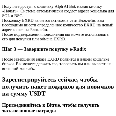
Узнайте о пассивном доходе
Получите доступ к кошельку Alph AI Bot, нажав кнопку
«Начать». Система автоматически создаст адреса кошелька для
Bitrue
AI
SOL и BSC.
Поскольку EXRD является активом в сети Блокчейн, вам
необходимо внести определённое количество EXRD на новый
адрес кошелька Блокчейн.
После подтверждения пополнения вы можете использовать
его для покупки или обмена EXRD.
Шаг
3 —
Завершите покупку e-Radix
Bitrue Партнеры
После завершения заказа EXRD появится в вашем кошельке
биржи. Вы можете держать его, торговать им или вывести на
внешний кошелёк.
Зарегистрируйтесь сейчас, чтобы
получить пакет подарков для новичков
на сумму USDT
Присоединяйтесь к Bitrue, чтобы получить
эксклюзивные награды
Партнеры Bitrue