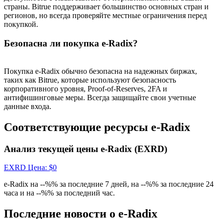
страны. Bitrue поддерживает большинство основных стран и
регионов, но всегда проверяйте местные ограничения перед
Больше событий
покупкой.
Выигрывайте призы и эксклюзивные награды
Безопасна ли покупка e-Radix?
Логин
Зарегистрироваться
Покупка e-Radix обычно безопасна на надежных биржах,
таких как Bitrue, которые используют безопасность
корпоративного уровня, Proof-of-Reserves, 2FA и
антифишинговые меры. Всегда защищайте свои учетные
данные входа.
Соответствующие ресурсы e-Radix
Анализ текущей цены e-Radix (EXRD)
Логин
Зарегистрироваться
EXRD
Цена
: $
0
e-Radix на --%% за последние 7 дней, на --%% за последние 24
часа и на --%% за последний час.
Последние новости о e-Radix