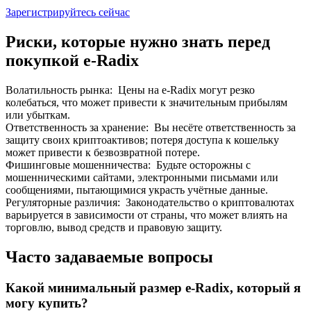
До 65% комиссии!
Зарегистрируйтесь сейчас
Риски, которые нужно знать перед
покупкой e-Radix
Волатильность рынка
:
Цены на e-Radix могут резко
колебаться, что может привести к значительным прибылям
или убыткам.
Ответственность за хранение
:
Вы несёте ответственность за
защиту своих криптоактивов; потеря доступа к кошельку
может привести к безвозвратной потере.
Реферал
Фишинговые мошенничества
:
Будьте осторожны с
Пригласите друга, чтобы получить денежные
мошенническими сайтами, электронными письмами или
вознаграждения
сообщениями, пытающимися украсть учётные данные.
Регуляторные различия
:
Законодательство о криптовалютах
Deposit CASHCAT & Win
варьируется в зависимости от страны, что может влиять на
торговлю, вывод средств и правовую защиту.
Часто задаваемые вопросы
Какой минимальный размер e-Radix, который я
могу купить?