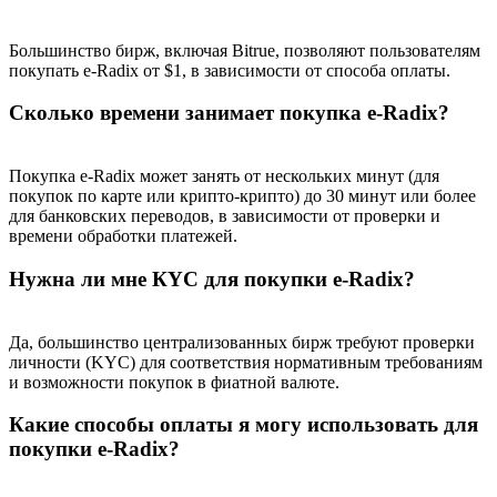
Большинство бирж, включая Bitrue, позволяют пользователям
покупать e-Radix от $1, в зависимости от способа оплаты.
Deposit CASHCAT & Win
Сколько времени занимает покупка e-Radix?
Share 500000 CASHCAT prize pool
Покупка e-Radix может занять от нескольких минут (для
покупок по карте или крипто-крипто) до 30 минут или более
для банковских переводов, в зависимости от проверки и
времени обработки платежей.
Exclusive for BitMart Users
Нужна ли мне КYC для покупки e-Radix?
Register & Trade to Win 500,000 USDT
Да, большинство централизованных бирж требуют проверки
личности (KYC) для соответствия нормативным требованиям
Precious Metals Trading Carnival
и возможности покупок в фиатной валюте.
Trade Gold & Silver · 33,333 USDT Bonus
Какие способы оплаты я могу использовать для
покупки e-Radix?