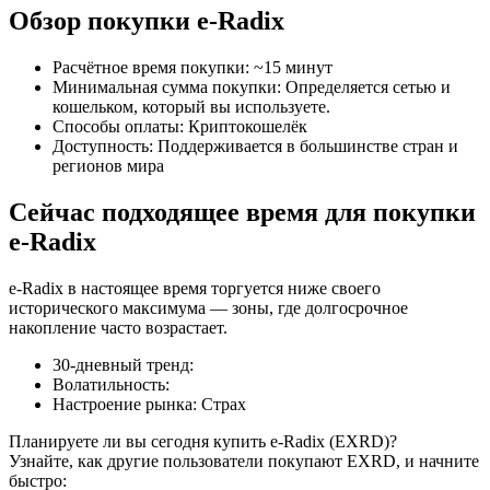
Обзор покупки e-Radix
Расчётное время покупки
:
~15 минут
Минимальная сумма покупки
:
Определяется сетью и
кошельком, который вы используете.
Способы оплаты
:
Криптокошелёк
Фьючерсы на COIN-M
Доступность
:
Поддерживается в большинстве стран и
регионов мира
Криптовалютные фьючерсы
Сейчас подходящее время для покупки
e-Radix
TradFi
e-Radix в настоящее время торгуется ниже своего
Деривативы на акции, форекс, драгоценные металлы и
исторического максимума — зоны, где долгосрочное
сырьевые товары
накопление часто возрастает.
30-дневный тренд
:
Волатильность
:
Настроение рынка
:
Страх
Планируете ли вы сегодня купить e-Radix (EXRD)?
Узнайте, как другие пользователи покупают EXRD, и начните
быстро: