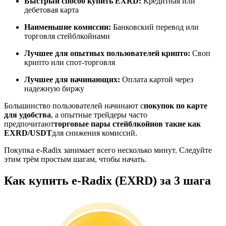
Быстрый способ купить EXRD:
Кредитная или
дебетовая карта
Наименьшие комиссии:
Банковский перевод или
торговля стейблкойнами
Станьте копи-трейдером
Лучшее для опытных пользователей крипто:
Своп
Наслаждайтесь распределением прибыли и комиссиями
крипто или спот-торговля
за копи-трейдинг
Лучшее для начинающих:
Оплата картой через
надежную биржу
Большинство пользователей начинают с
покупок по карте
для удобства
, а опытные трейдеры часто
предпочитают
торговые пары стейблкойнов такие как
EXRD/USDT
для снижения комиссий.
Покупка e-Radix занимает всего несколько минут. Следуйте
этим трём простым шагам, чтобы начать.
Информация
Как купить e-Radix (EXRD) за 3 шага
Анализ больших данных, включая торговую информацию
и т. д.