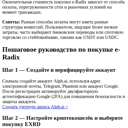
Окончательная стоимость покупки e-Radix зависит от способа
оплаты, перегруженности сети и рыночных условий на
момент транзакции.
Советы:
Разные способы оплаты могут иметь разные
структуры комиссий. Пользователи, ищущие более низкие
затраты, часто выбирают банковские переводы или спотовую
торговлю со стейблкойнами, такими как USDT или USDC.
Пошаговое руководство по покупке e-
Radix
Авто Инвест
Получите долгосрочную прибыль и гибкие проценты
Шаг
1 —
Создайте и верифицируйте аккаунт
Сначала создайте аккаунт Alph.ai, используя адрес
электронной почты, Telegram, Phantom или аккаунт Google.
После регистрации активируйте двухфакторную
аутентификацию Google (2FA) для повышения безопасности и
защиты аккаунта.
Создать учетную запись Alph.ai
>
Шаг
2 —
Настройте криптокошелёк и выберите
покупку EXRD
Изучите стейкинг