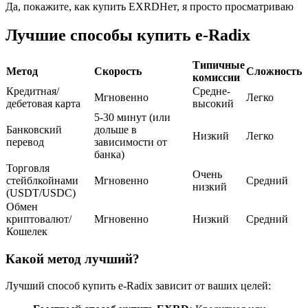
Да, покажите, как купить EXRD
Нет, я просто просматриваю
USDC фьючерсы
Лучшие способы купить e-Radix
Фьючерсы с использованием USDC в качестве
обеспечения
Типичные
Метод
Скорость
Сложность
комиссии
Кредитная/
Средне-
Мгновенно
Легко
дебетовая карта
высокий
5-30 минут (или
Банковский
дольше в
Низкий
Легко
перевод
зависимости от
банка)
Торговля
Очень
стейблкойнами
Мгновенно
Средний
низкий
(USDT/USDC)
Копирование торговли
Обмен
криптовалют/
Мгновенно
Низкий
Средний
Присоединяйтесь к лучшим трейдерам
Кошелек
Какой метод лучший?
Лучший способ купить e-Radix зависит от ваших целей: