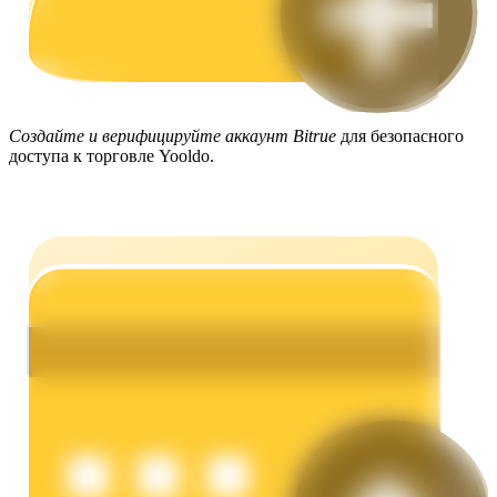
Создайте и верифицируйте аккаунт Bitrue
для безопасного
доступа к торговле Yooldo.
Заработок
Силовая свинья
Получайте конкурентные награды ежедневно