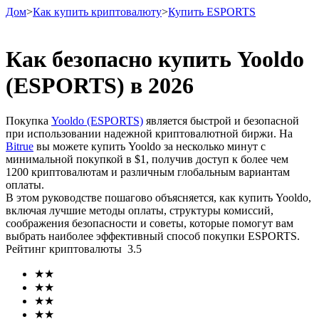
Дом
>
Как купить криптовалюту
>
Купить ESPORTS
Как безопасно купить Yooldo
(ESPORTS) в 2026
Фьючерсы
Покупка
Yooldo (ESPORTS)
является быстрой и безопасной
при использовании надежной криптовалютной биржи. На
Bitrue
вы можете купить Yooldo за несколько минут с
минимальной покупкой в ​​$1, получив доступ к более чем
1200 криптовалютам и различным глобальным вариантам
оплаты.
В этом руководстве пошагово объясняется, как купить Yooldo,
включая лучшие методы оплаты, структуры комиссий,
соображения безопасности и советы, которые помогут вам
USDT-фьючерсы
выбрать наиболее эффективный способ покупки ESPORTS.
Рейтинг криптовалюты
3.5
Фьючерсы с использованием USDT в качестве
обеспечения
★
★
★
★
★
★
★
★