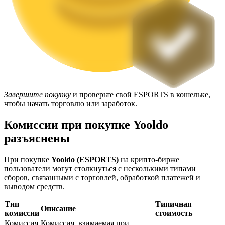
Блокировки BTR
Завершите покупку
и проверьте свой ESPORTS в кошельке,
Эксклюзивные инвестиции для владельцев BTR
чтобы начать торговлю или заработок.
Комиссии при покупке Yooldo
разъяснены
При покупке
Yooldo (ESPORTS)
на крипто-бирже
пользователи могут столкнуться с несколькими типами
сборов, связанными с торговлей, обработкой платежей и
выводом средств.
Тип
Типичная
Кредиты
Описание
комиссии
стоимость
Сервис заимствований, обеспеченных криптовалютой
Комиссия
Комиссия, взимаемая при