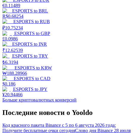
ESPORTS
to
EUR
€
0.11489
ESPORTS
to
BRL
R$
0.68254
ESPORTS
to
RUB
₽
10.75234
ESPORTS
to
GBP
£
0.0986
ESPORTS
to
INR
₹
12.62539
ESPORTS
to
TRY
₺
6.3194
ESPORTS
to
KRW
₩
188.28966
ESPORTS
to
CAD
$
0.186
ESPORTS
to
JPY
¥
20.94466
Больше криптовалютных конверсий
Последние новости о Yooldo
Код красного пакета Binance с 5 по 6 августа 2026 года:
Получите бесплатные очки сегодня
Слово дня Binance 28 июля