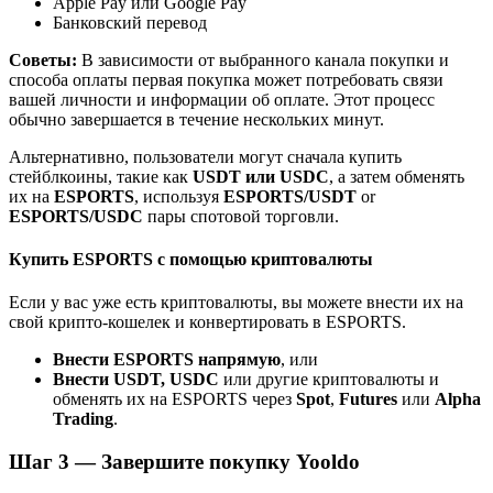
Apple Pay или Google Pay
До 65% комиссии!
Банковский перевод
Советы:
В зависимости от выбранного канала покупки и
способа оплаты первая покупка может потребовать связи
вашей личности и информации об оплате. Этот процесс
обычно завершается в течение нескольких минут.
Альтернативно, пользователи могут сначала купить
стейблкоины, такие как
USDT или USDC
, а затем обменять
их на
ESPORTS
, используя
ESPORTS/USDT
or
ESPORTS/USDC
пары спотовой торговли.
Реферал
Купить ESPORTS с помощью криптовалюты
Пригласите друга, чтобы получить денежные
вознаграждения
Если у вас уже есть криптовалюты, вы можете внести их на
свой крипто-кошелек и конвертировать в ESPORTS.
Deposit CASHCAT & Win
Внести ESPORTS напрямую
, или
Внести USDT, USDC
или другие криптовалюты и
обменять их на ESPORTS через
Spot
,
Futures
или
Alpha
Trading
.
Шаг
3 —
Завершите покупку Yooldo