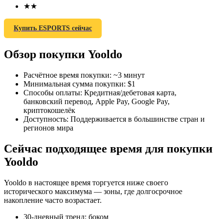
★
★
Купить ESPORTS сейчас
Обзор покупки Yooldo
Фьючерсы на COIN-M
Расчётное время покупки
:
~3 минут
Криптовалютные фьючерсы
Минимальная сумма покупки
:
$1
Способы оплаты
:
Кредитная/дебетовая карта,
банковский перевод, Apple Pay, Google Pay,
криптокошелёк
TradFi
Доступность
:
Поддерживается в большинстве стран и
регионов мира
Деривативы на акции, форекс, драгоценные металлы и
сырьевые товары
Сейчас подходящее время для покупки
Yooldo
Yooldo в настоящее время торгуется ниже своего
исторического максимума — зоны, где долгосрочное
накопление часто возрастает.
30-дневный тренд
:
боком