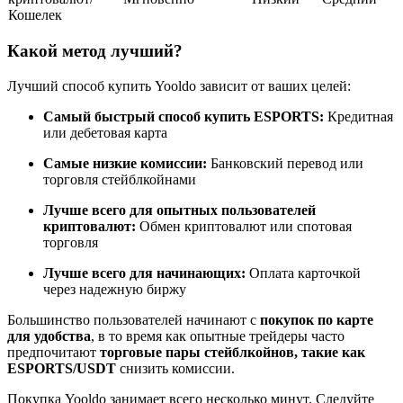
Кошелек
Какой метод лучший?
Станьте копи-трейдером
Лучший способ купить Yooldo зависит от ваших целей:
Наслаждайтесь распределением прибыли и комиссиями
Самый быстрый способ купить ESPORTS:
Кредитная
за копи-трейдинг
или дебетовая карта
Самые низкие комиссии:
Банковский перевод или
торговля стейблкойнами
Лучше всего для опытных пользователей
криптовалют:
Обмен криптовалют или спотовая
торговля
Лучше всего для начинающих:
Оплата карточкой
через надежную биржу
Информация
Большинство пользователей начинают с
покупок по карте
для удобства
, в то время как опытные трейдеры часто
Анализ больших данных, включая торговую информацию
предпочитают
торговые пары стейблкойнов, такие как
и т. д.
ESPORTS/USDT
снизить комиссии.
Покупка Yooldo занимает всего несколько минут. Следуйте