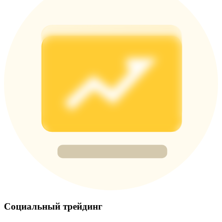
USDT New User Exclusive 10% APR
USDT Flexible Staking | Daily Rewards
New Listing Futures Fest
Trade New Futures, Win 200,000 USDT
Crypto World Cup 2026: Grand Finale
77,777+3k Rewards
Социальный трейдинг