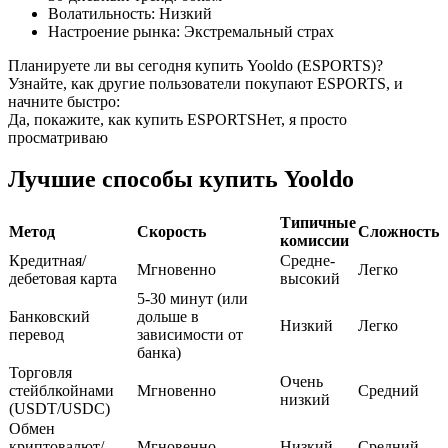
Волатильность
:
Низкий
Настроение рынка
:
Экстремальный страх
USDC фьючерсы
Планируете ли вы сегодня купить Yooldo (ESPORTS)?
Фьючерсы с использованием USDC в качестве
Узнайте, как другие пользователи покупают ESPORTS, и
обеспечения
начните быстро:
Да, покажите, как купить ESPORTS
Нет, я просто
просматриваю
Лучшие способы купить Yooldo
Типичные
Метод
Скорость
Сложность
комиссии
Кредитная/
Средне-
Мгновенно
Легко
дебетовая карта
высокий
Копирование торговли
5-30 минут (или
Банковский
дольше в
Низкий
Легко
Присоединяйтесь к лучшим трейдерам
перевод
зависимости от
банка)
Торговля
Очень
стейблкойнами
Мгновенно
Средний
низкий
(USDT/USDC)
Обмен
криптовалют/
Мгновенно
Низкий
Средний