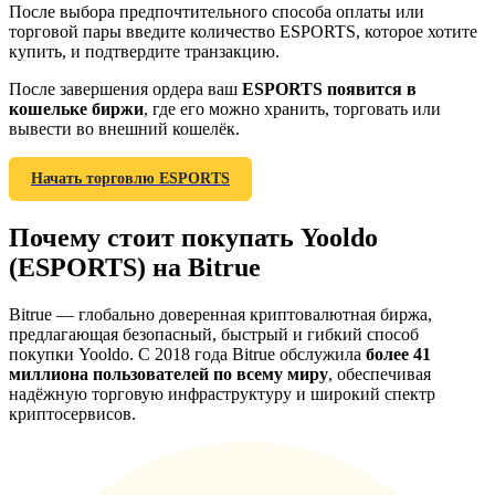
После выбора предпочтительного способа оплаты или
торговой пары введите количество ESPORTS, которое хотите
купить, и подтвердите транзакцию.
После завершения ордера ваш
ESPORTS появится в
кошельке биржи
, где его можно хранить, торговать или
Deposit CASHCAT & Win
вывести во внешний кошелёк.
Share 500000 CASHCAT prize pool
Начать торговлю ESPORTS
Почему стоит покупать Yooldo
Exclusive for BitMart Users
(ESPORTS) на Bitrue
Register & Trade to Win 500,000 USDT
Bitrue — глобально доверенная криптовалютная биржа,
предлагающая безопасный, быстрый и гибкий способ
покупки Yooldo. С 2018 года Bitrue обслужила
более 41
миллиона пользователей по всему миру
, обеспечивая
Precious Metals Trading Carnival
надёжную торговую инфраструктуру и широкий спектр
Trade Gold & Silver · 33,333 USDT Bonus
криптосервисов.