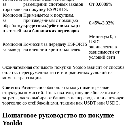
за
размещении спотовых заказов
От 0,0089%
торговлю
на покупку ESPORTS.
Комиссия
Применяется к покупкам,
за
произведенным с помощью
0,45%-3,03%
обработку
кредитных/дебетовых карт
платежей
или банковских переводов
.
Минимум 0,5
USDT
Комиссия
Комиссия за передачу ESPORTS
эквивалента в
за вывод
на внешний крипто-кошелек.
зависимости от
условий сети
Авто Инвест
Получите долгосрочную прибыль и гибкие проценты
Окончательная стоимость покупки Yooldo зависит от способа
оплаты, перегруженности сети и рыночных условий на
момент транзакции.
Советы:
Разные способы оплаты могут иметь разные
структуры комиссий. Пользователи, ищущие более низкие
затраты, часто выбирают банковские переводы или спотовую
торговлю со стейблкойнами, такими как USDT или USDC.
Пошаговое руководство по покупке
Yooldo
Изучите стейкинг