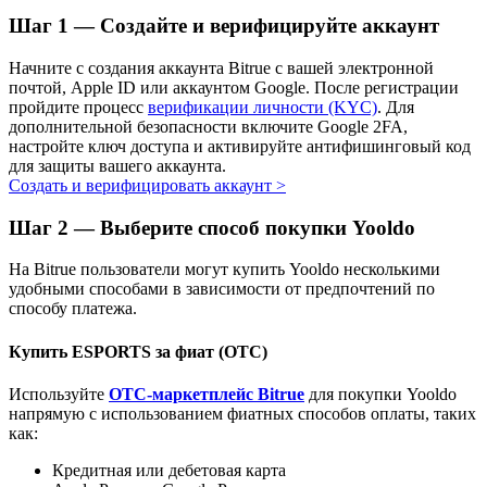
Шаг
1 —
Создайте и верифицируйте аккаунт
Узнайте о пассивном доходе
Bitrue
AI
Начните с создания аккаунта Bitrue с вашей электронной
почтой, Apple ID или аккаунтом Google. После регистрации
пройдите процесс
верификации личности (KYC)
. Для
дополнительной безопасности включите Google 2FA,
настройте ключ доступа и активируйте антифишинговый код
для защиты вашего аккаунта.
Создать и верифицировать аккаунт
>
Шаг
2 —
Выберите способ покупки Yooldo
Bitrue Партнеры
На Bitrue пользователи могут купить Yooldo несколькими
удобными способами в зависимости от предпочтений по
способу платежа.
Купить ESPORTS за фиат (OTC)
Используйте
OTC-маркетплейс Bitrue
для покупки Yooldo
напрямую с использованием фиатных способов оплаты, таких
как:
Партнеры Bitrue
Кредитная или дебетовая карта