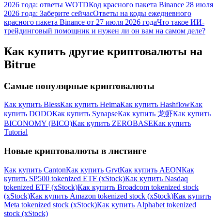
2026 года: ответы WOTD
Код красного пакета Binance 28 июля
2026 года: Заберите сейчас
Ответы на коды ежедневного
красного пакета Binance от 27 июля 2026 года
Что такое ИИ-
трейдинговый помощник и нужен ли он вам на самом деле?
Как купить другие криптовалюты на
Bitrue
Самые популярные криптовалюты
Как купить Bless
Как купить Heima
Как купить Hashflow
Как
купить DODO
Как купить Synapse
Как купить 龙虾
Как купить
BICONOMY (BICO)
Как купить ZEROBASE
Как купить
Tutorial
Новые криптовалюты в листинге
Как купить Canton
Как купить Grvt
Как купить AEON
Как
купить SP500 tokenized ETF (xStock)
Как купить Nasdaq
tokenized ETF (xStock)
Как купить Broadcom tokenized stock
(xStock)
Как купить Amazon tokenized stock (xStock)
Как купить
Meta tokenized stock (xStock)
Как купить Alphabet tokenized
stock (xStock)