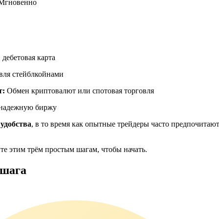
Мгновенно
ия
 дебетовая карта
овля стейблкойнами
т:
Обмен криптовалют или спотовая торговля
 надежную биржу
 удобства
, в то время как опытные трейдеры часто предпочитаю
йте этим трём простым шагам, чтобы начать.
 шага