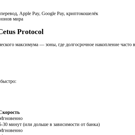
перевод, Apple Pay, Google Pay, криптокошелёк
гионов мира
etus Protocol
ического максимума — зоны, где долгосрочное накопление часто в
ырьевые товары
 быстро:
Скорость
Мгновенно
5-30 минут (или дольше в зависимости от банка)
Мгновенно