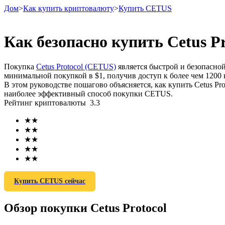
Дом
>
Как купить криптовалюту
>
Купить CETUS
Как безопасно купить Cetus P
Фьючерсы
Покупка
Cetus Protocol (CETUS)
является быстрой и безопасн
минимальной покупкой в ​​$1, получив доступ к более чем 12
В этом руководстве пошагово объясняется, как купить Cetus P
наиболее эффективный способ покупки CETUS.
Рейтинг криптовалюты
3.3
★
★
★
★
★
★
★
★
USDT-фьючерсы
★
★
Фьючерсы с использованием USDT в качестве обеспечен
Купить CETUS сейчас
Обзор покупки Cetus Protocol