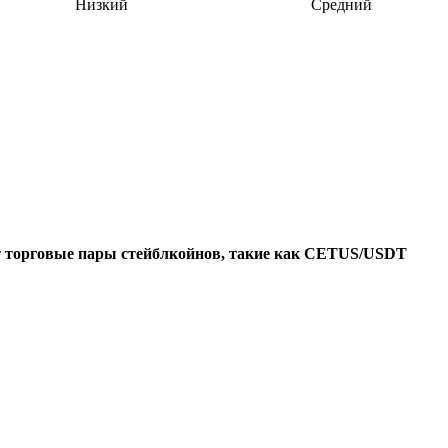
Низкий
Средний
т
торговые пары стейблкойнов, такие как CETUS/USDT