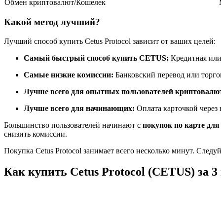
Обмен криптовалют/Кошелек
Фьючерсы с использованием USDC в качестве обеспечен
Какой метод лучший?
Лучший способ купить Cetus Protocol зависит от ваших целей:
Самый быстрый способ купить CETUS:
Кредитная или
Самые низкие комиссии:
Банковский перевод или торг
Лучше всего для опытных пользователей криптовалю
Лучше всего для начинающих:
Оплата карточкой через
Копирование торговли
Большинство пользователей начинают с
покупок по карте для
Присоединяйтесь к лучшим трейдерам
снизить комиссии.
Покупка Cetus Protocol занимает всего несколько минут. Следу
Как купить Cetus Protocol (CETUS) за 3