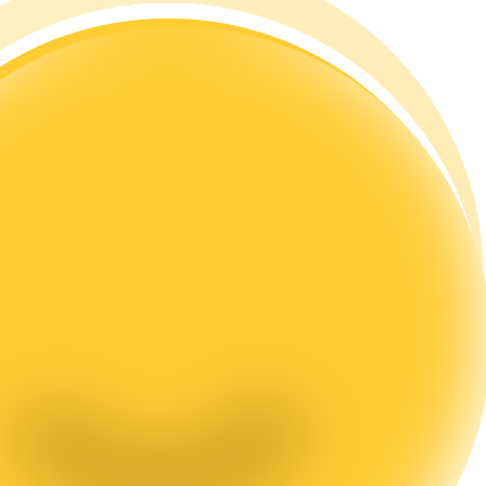
а копи-трейдинг
 т. д.