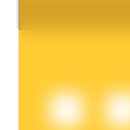
Блокировки BTR
Эксклюзивные инвестиции для владельцев BTR
Кредиты
Сервис заимствований, обеспеченных криптовалютой