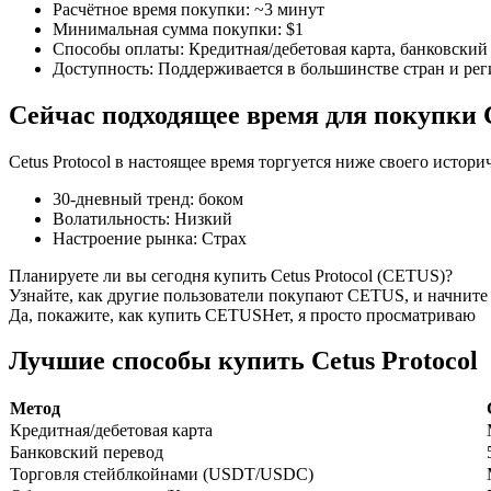
Расчётное время покупки
:
~3 минут
Минимальная сумма покупки
:
$1
Способы оплаты
:
Кредитная/дебетовая карта, банковский 
Доступность
:
Поддерживается в большинстве стран и ре
Фьючерсы на COIN-M
Сейчас подходящее время для покупки C
Криптовалютные фьючерсы
Cetus Protocol в настоящее время торгуется ниже своего истор
30-дневный тренд
:
боком
TradFi
Волатильность
:
Низкий
Настроение рынка
:
Страх
Деривативы на акции, форекс, драгоценные металлы и с
Планируете ли вы сегодня купить Cetus Protocol (CETUS)?
Узнайте, как другие пользователи покупают CETUS, и начните
Да, покажите, как купить CETUS
Нет, я просто просматриваю
Лучшие способы купить Cetus Protocol
Метод
Кредитная/дебетовая карта
Банковский перевод
Торговля стейблкойнами (USDT/USDC)
USDC фьючерсы