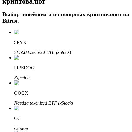
криптовалют
Выбор новейших и популярных криптовалют на
Bitrue
.
SPYX
SP500 tokenized ETF (xStock)
Авто Инвест
PIPEDOG
Получите долгосрочную прибыль и гибкие проценты
Pipedog
QQQX
Nasdaq tokenized ETF (xStock)
CC
Canton
Изучите стейкинг