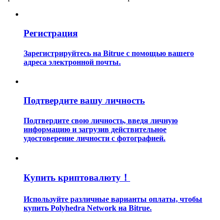
Регистрация
Зарегистрируйтесь на Bitrue с помощью вашего
адреса электронной почты.
Гид
Руководство для начинающих по фьючерсам
Подтвердите вашу личность
Подтвердите свою личность, введя личную
информацию и загрузив действительное
удостоверение личности с фотографией.
Купить криптовалюту！
Торговые стратегии
Используйте различные варианты оплаты, чтобы
купить Polyhedra Network на Bitrue.
Узнайте, как оставаться прибыльным