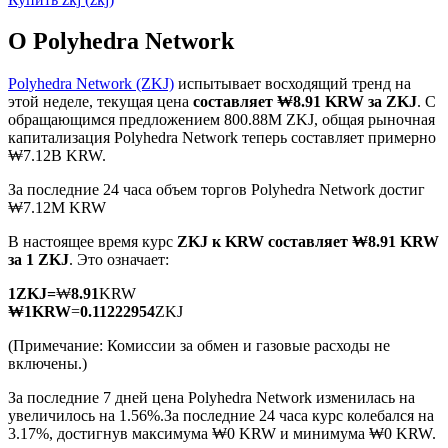
О Polyhedra Network
Polyhedra Network (ZKJ)
испытывает восходящий тренд на
этой неделе, текущая цена
составляет ₩8.91 KRW за ZKJ
. С
обращающимся предложением 800.88M ZKJ, общая рыночная
Фьючерсы на COIN-M
капитализация Polyhedra Network теперь составляет примерно
₩7.12B KRW.
Криптовалютные фьючерсы
За последние 24 часа объем торгов Polyhedra Network достиг
₩7.12M KRW
TradFi
В настоящее время курс
ZKJ к KRW
составляет ₩8.91 KRW
за 1 ZKJ
. Это означает:
Деривативы на акции, форекс, драгоценные металлы и
сырьевые товары
1
ZKJ
=
₩
8.91
KRW
₩
1
KRW
=
0.11222954
ZKJ
(Примечание: Комиссии за обмен и газовые расходы не
включены.)
За последние 7 дней цена Polyhedra Network изменилась на
увеличилось на 1.56%.
За последние 24 часа курс колебался на
3.17%, достигнув максимума ₩0 KRW и минимума ₩0 KRW.