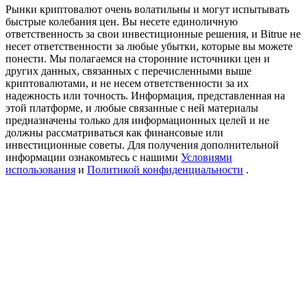
Precious Metals Trading Carnival
Рынки криптовалют очень волатильны и могут испытывать
быстрые колебания цен. Вы несете единоличную
Trade Gold & Silver · 33,333 USDT Bonus
ответственность за свои инвестиционные решения, и Bitrue не
несет ответственности за любые убытки, которые вы можете
понести. Мы полагаемся на сторонние источники цен и
других данных, связанных с перечисленными выше
криптовалютами, и не несем ответственности за их
USDT New User Exclusive 10% APR
надежность или точность. Информация, представленная на
этой платформе, и любые связанные с ней материалы
USDT Flexible Staking | Daily Rewards
предназначены только для информационных целей и не
должны рассматриваться как финансовые или
инвестиционные советы. Для получения дополнительной
информации ознакомьтесь с нашими
Условиями
использования
и
Политикой конфиденциальности
.
BTC New User Exclusive: 6.5% APR
BTC Flexible Staking | Daily Rewards