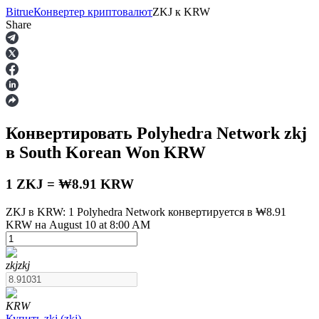
Bitrue
Конвертер криптовалют
ZKJ
к
KRW
Share
Фьючерсы
Конвертировать Polyhedra Network
zkj
в South Korean Won
KRW
1 ZKJ = ₩8.91 KRW
ZKJ в KRW: 1 Polyhedra Network конвертируется в ₩8.91
KRW на August 10 at 8:00 AM
USDT-фьючерсы
Фьючерсы с использованием USDT в качестве
обеспечения
zkj
zkj
KRW
Купить
zkj
(
zkj
)