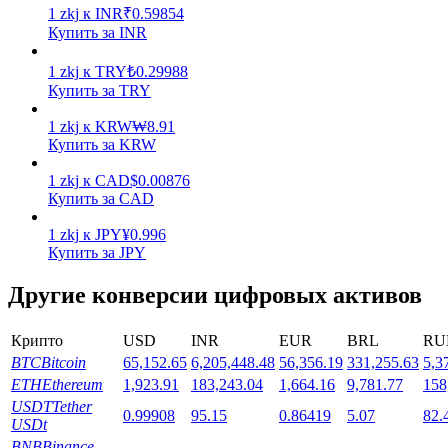
1
zkj
к
INR
₹
0.59854
Купить за INR
1
zkj
к
TRY
₺
0.29988
Купить за TRY
1
zkj
к
KRW
₩
8.91
Стейкинг
Купить за KRW
Высокая прибыль и мгновенный доступ
1
zkj
к
CAD
$
0.00876
Купить за CAD
1
zkj
к
JPY
¥
0.996
Купить за JPY
Другие конверсии цифровых активов
Крипто
USD
INR
EUR
BRL
RU
BTC
Bitcoin
65,152.65
6,205,448.48
56,356.19
331,255.63
5,3
Launchpool
ETH
Ethereum
1,923.91
183,243.04
1,664.16
9,781.77
158
USDT
Tether
0.99908
95.15
0.86419
5.07
82.
Гибкая ставка для заработка популярных токенов
USDt
BNB
Binance