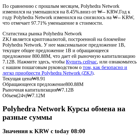
По сравнению с прошлым месяцем, Polyhedra Network
изменился на уменьшился на 8.45%.вниз от ₩-- KRW.
Год к
USDC фьючерсы
году Polyhedra Network изменился на снизилось на ₩-- KRW,
что отмечает 97.71% уменьшение в стоимости.
Фьючерсы с использованием USDC в качестве
обеспечения
Статистика рынка Polyhedra Network
ZKJ является криптовалютой, построенной на блокчейне
Polyhedra Network. У нее максимальное предложение 1B,
текущее общее предложение 1B и обращающееся
предложение 800.88M, что дает ей рыночную капитализацию
7.12B. Нажмите здесь, чтобы
Купить сейчас
, или ознакомьтесь
с нашим пошаговым руководством о
том, как безопасно и
легко приобрести Polyhedra Network (ZKJ)
.
Текущая цена
₩
8.91
Обращающееся предложение
800.88M
Рыночная капитализация
₩
7.12B
Копирование торговли
Объем(24ч)
₩
7.12M
Присоединяйтесь к лучшим трейдерам
Polyhedra Network Курсы обмена на
разные суммы
Значения к KRW с today 08:00