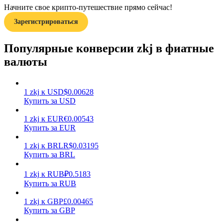
Начните свое крипто-путешествие прямо сейчас!
Зарегистрироваться
Популярные конверсии zkj в фиатные
валюты
Заработок
1
zkj
к
USD
$
0.00628
Купить за USD
1
zkj
к
EUR
€
0.00543
Купить за EUR
1
zkj
к
BRL
R$
0.03195
Купить за BRL
1
zkj
к
RUB
₽
0.5183
Силовая свинья
Купить за RUB
Получайте конкурентные награды ежедневно
1
zkj
к
GBP
£
0.00465
Купить за GBP