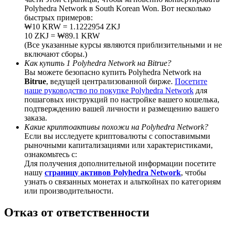
Polyhedra Network в South Korean Won. Вот несколько
быстрых примеров:
₩10 KRW = 1.1222954 ZKJ
10 ZKJ = ₩89.1 KRW
(Все указанные курсы являются приблизительными и не
BTC Welcome Rewards
включают сборы.)
Как купить 1 Polyhedra Network на Bitrue?
Deposit & Trade BTC to Share 25000 USDT prize pool!
Вы можете безопасно купить Polyhedra Network на
Bitrue
, ведущей централизованной бирже.
Посетите
наше руководство по покупке Polyhedra Network
для
пошаговых инструкций по настройке вашего кошелька,
подтверждению вашей личности и размещению вашего
Deposit CASHCAT & Win
заказа.
Какие криптоактивы похожи на Polyhedra Network?
Share 500000 CASHCAT prize pool
Если вы исследуете криптовалюты с сопоставимыми
рыночными капитализациями или характеристиками,
ознакомьтесь с:
Для получения дополнительной информации посетите
Exclusive for BitMart Users
нашу
страницу активов Polyhedra Network
, чтобы
узнать о связанных монетах и альткойнах по категориям
Register & Trade to Win 500,000 USDT
или производительности.
Отказ от ответственности