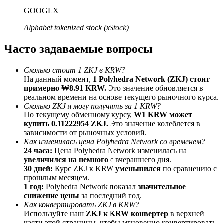
До 65% комиссии!
GOOGLX
Alphabet tokenized stock (xStock)
Часто задаваемые вопросы
Сколько стоит 1 ZKJ в KRW?
На данный момент,
1 Polyhedra Network (ZKJ) стоит
примерно ₩8.91 KRW.
Это значение обновляется в
реальном времени на основе текущего рыночного курса.
Сколько ZKJ я могу получить за 1 KRW?
Реферал
По текущему обменному курсу,
₩1 KRW может
купить 0.11222954 ZKJ.
Это значение колеблется в
Пригласите друга, чтобы получить денежные
зависимости от рыночных условий.
вознаграждения
Как изменилась цена Polyhedra Network со временем?
24 часа:
Цена Polyhedra Network изменилась на
BTC Welcome Rewards
увеличился на немного
с вчерашнего дня.
30 дней:
Курс ZKJ к KRW
уменьшился
по сравнению с
прошлым месяцем.
1 год:
Polyhedra Network показал
значительное
снижение цены
за последний год.
Как конвертировать ZKJ в KRW?
Используйте наш
ZKJ к KRW конвертер
в верхней
части этой страницы, чтобы мгновенно конвертировать