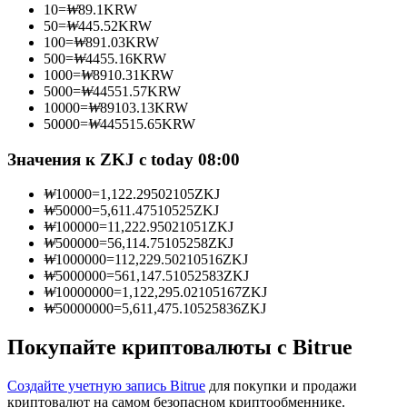
10
=
₩
89.1
KRW
50
=
₩
445.52
KRW
100
=
₩
891.03
KRW
500
=
₩
4455.16
KRW
1000
=
₩
8910.31
KRW
Станьте копи-трейдером
5000
=
₩
44551.57
KRW
10000
=
₩
89103.13
KRW
Наслаждайтесь распределением прибыли и комиссиями
50000
=
₩
445515.65
KRW
за копи-трейдинг
Значения к ZKJ с today 08:00
₩
10000
=
1,122.29502105
ZKJ
₩
50000
=
5,611.47510525
ZKJ
₩
100000
=
11,222.95021051
ZKJ
₩
500000
=
56,114.75105258
ZKJ
₩
1000000
=
112,229.50210516
ZKJ
₩
5000000
=
561,147.51052583
ZKJ
₩
10000000
=
1,122,295.02105167
ZKJ
₩
50000000
=
5,611,475.10525836
ZKJ
Информация
Анализ больших данных, включая торговую информацию
Покупайте криптовалюты с Bitrue
и т. д.
Создайте учетную запись Bitrue
для покупки и продажи
криптовалют на самом безопасном криптообменнике.