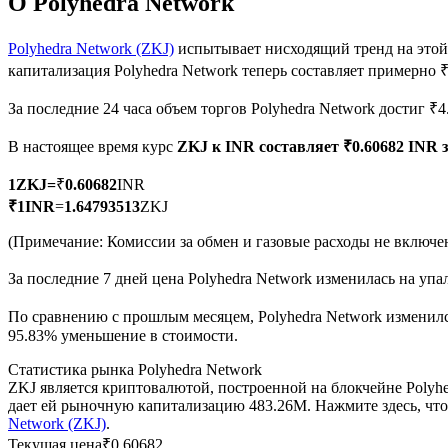
О Polyhedra Network
Polyhedra Network (ZKJ)
испытывает нисходящий тренд на этой
капитализация Polyhedra Network теперь составляет примерно 
Фьючерсы на COIN-M
За последние 24 часа объем торгов Polyhedra Network достиг ₹
Криптовалютные фьючерсы
В настоящее время курс
ZKJ к INR
составляет ₹0.60682 INR 
1
ZKJ
=
₹
0.60682
INR
TradFi
₹
1
INR
=
1.64793513
ZKJ
Деривативы на акции, форекс, драгоценные металлы и с
(Примечание: Комиссии за обмен и газовые расходы не включе
За последние 7 дней цена Polyhedra Network изменилась на упа
По сравнению с прошлым месяцем, Polyhedra Network изменился
95.83% уменьшение в стоимости.
Статистика рынка Polyhedra Network
ZKJ является криптовалютой, построенной на блокчейне Polyh
дает ей рыночную капитализацию 483.26M. Нажмите здесь, чт
Network (ZKJ)
.
USDC фьючерсы
Текущая цена
₹
0.60682