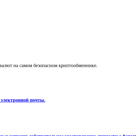
а копи-трейдинг
валют на самом безопасном криптообменнике.
 т. д.
 электронной почты.