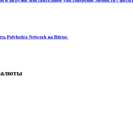
 и загрузив действительное удостоверение личности с фотог
ь Polyhedra Network на Bitrue.
валюты