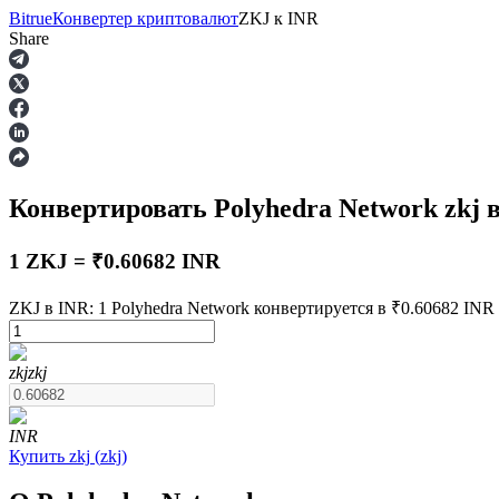
Bitrue
Конвертер криптовалют
ZKJ
к
INR
Share
Фьючерсы
Конвертировать Polyhedra Network
zkj
в
1 ZKJ = ₹0.60682 INR
ZKJ в INR: 1 Polyhedra Network конвертируется в ₹0.60682 INR 
USDT-фьючерсы
zkj
zkj
Фьючерсы с использованием USDT в качестве обеспечен
INR
Купить
zkj
(
zkj
)