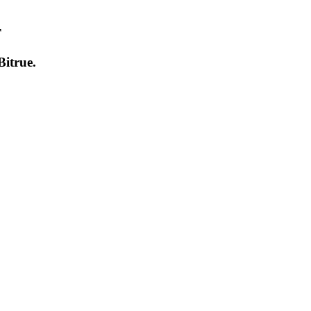
т
Bitrue
.