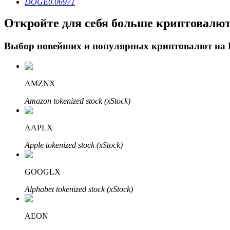
DOGE
0.06971
Откройте для себя больше криптовалю
Блокировки BTR
Выбор новейших и популярных криптовалют на
Эксклюзивные инвестиции для владельцев BTR
AMZNX
Amazon tokenized stock (xStock)
AAPLX
Apple tokenized stock (xStock)
Кредиты
GOOGLX
Сервис заимствований, обеспеченных криптовалютой
Alphabet tokenized stock (xStock)
AEON