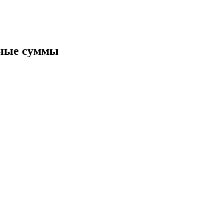
ия
зные суммы