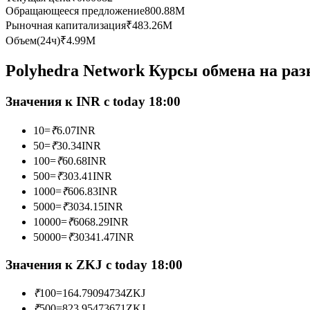
Обращающееся предложение
800.88M
Фьючерсы с использованием USDC в качестве обеспечен
Рыночная капитализация
₹
483.26M
Объем(24ч)
₹
4.99M
Polyhedra Network Курсы обмена на ра
Значения к INR с today 18:00
10
=
₹
6.07
INR
50
=
₹
30.34
INR
Копирование торговли
100
=
₹
60.68
INR
500
=
₹
303.41
INR
Присоединяйтесь к лучшим трейдерам
1000
=
₹
606.83
INR
5000
=
₹
3034.15
INR
10000
=
₹
6068.29
INR
50000
=
₹
30341.47
INR
Значения к ZKJ с today 18:00
₹
100
=
164.79094734
ZKJ
₹
500
=
823.95473671
ZKJ