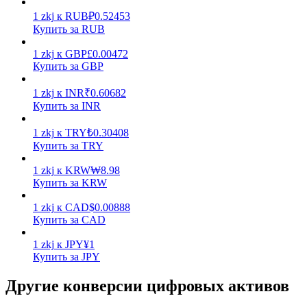
1
zkj
к
RUB
₽
0.52453
Заработок
Купить за RUB
1
zkj
к
GBP
£
0.00472
Купить за GBP
1
zkj
к
INR
₹
0.60682
Купить за INR
1
zkj
к
TRY
₺
0.30408
Купить за TRY
Силовая свинья
1
zkj
к
KRW
₩
8.98
Купить за KRW
Получайте конкурентные награды ежедневно
1
zkj
к
CAD
$
0.00888
Купить за CAD
1
zkj
к
JPY
¥
1
Купить за JPY
Другие конверсии цифровых активов