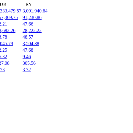
UB
TRY
,333,479.57
3,091,940.64
57,369.75
91,230.86
2.21
47.66
8,682.26
28,222.22
3.78
48.57
,045.79
3,504.88
2.25
47.68
6.32
9.46
27.08
305.56
.73
3.32