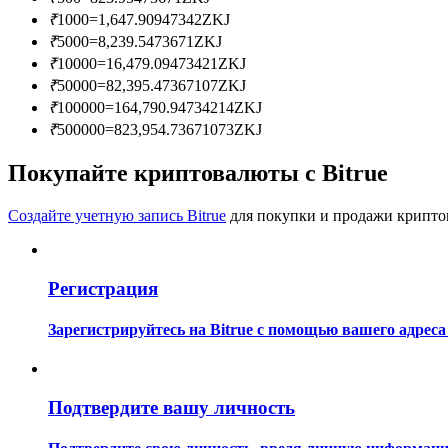
Станьте копи-трейдером
₹
1000
=
1,647.90947342
ZKJ
₹
5000
=
8,239.5473671
ZKJ
Наслаждайтесь распределением прибыли и комиссиями з
₹
10000
=
16,479.09473421
ZKJ
₹
50000
=
82,395.47367107
ZKJ
₹
100000
=
164,790.94734214
ZKJ
₹
500000
=
823,954.73671073
ZKJ
Покупайте криптовалюты с Bitrue
Создайте учетную запись Bitrue
для покупки и продажи крипто
Информация
Регистрация
Анализ больших данных, включая торговую информацию и
Зарегистрируйтесь на Bitrue с помощью вашего адреса
Подтвердите вашу личность