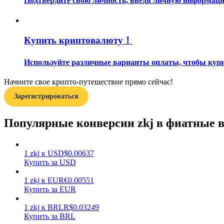
Подтвердите свою личность, введя личную информацию
Гид
Руководство для начинающих по фьючерсам
Купить криптовалюту！
Используйте различные варианты оплаты, чтобы купит
Начните свое крипто-путешествие прямо сейчас!
Зарегистрироваться
Популярные конверсии zkj в фиатные 
Торговые стратегии
1
zkj
к
USD
$
0.00637
Узнайте, как оставаться прибыльным
Купить за USD
1
zkj
к
EUR
€
0.00551
Купить за EUR
1
zkj
к
BRL
R$
0.03249
Купить за BRL