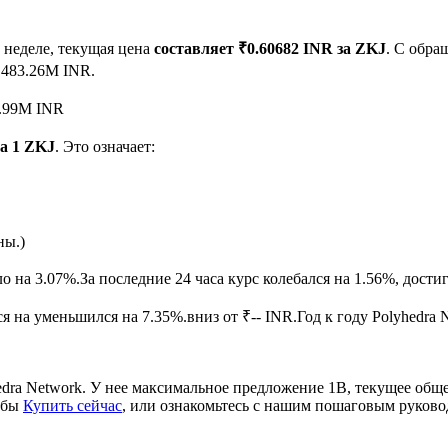
 неделе, текущая цена
составляет ₹0.60682 INR за ZKJ
. С обр
₹483.26M INR.
4.99M INR
за 1 ZKJ
. Это означает:
ырьевые товары
ны.)
ло на 3.07%.
За последние 24 часа курс колебался на 1.56%, дос
 на уменьшился на 7.35%.вниз от ₹-- INR.
Год к году Polyhedra 
edra Network. У нее максимальное предложение 1B, текущее об
обы
Купить сейчас
, или ознакомьтесь с нашим пошаговым руков