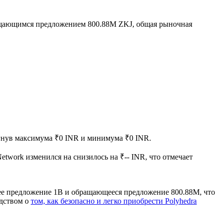
ащающимся предложением 800.88M ZKJ, общая рыночная
тигнув максимума ₹0 INR и минимума ₹0 INR.
Network изменился на снизилось на ₹-- INR, что отмечает
щее предложение 1B и обращающееся предложение 800.88M, что
одством о
том, как безопасно и легко приобрести Polyhedra