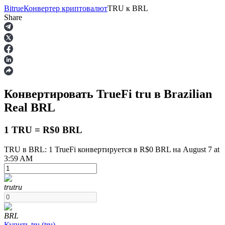
Bitrue
Конвертер криптовалют
TRU
к
BRL
Share
Фьючерсы
Конвертировать TrueFi
tru
в Brazilian
Real
BRL
1 TRU = R$0 BRL
TRU в BRL: 1 TrueFi конвертируется в R$0 BRL на August 7 at
3:59 AM
USDT-фьючерсы
Фьючерсы с использованием USDT в качестве
обеспечения
tru
tru
BRL
Купить
tru
(
tru
)