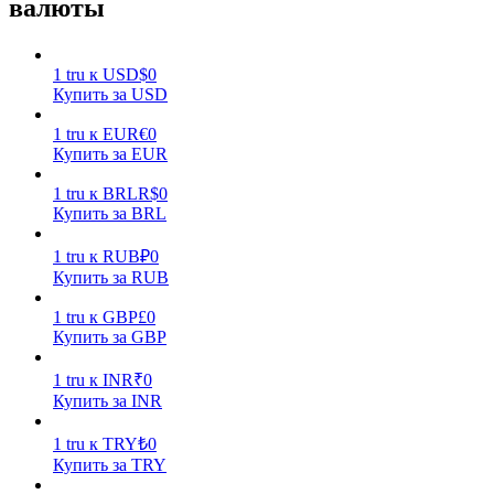
валюты
1
tru
к
USD
$
0
Купить за USD
1
tru
к
EUR
€
0
Купить за EUR
Заработок
1
tru
к
BRL
R$
0
Купить за BRL
1
tru
к
RUB
₽
0
Купить за RUB
1
tru
к
GBP
£
0
Купить за GBP
1
tru
к
INR
₹
0
Силовая свинья
Купить за INR
Получайте конкурентные награды ежедневно
1
tru
к
TRY
₺
0
Купить за TRY