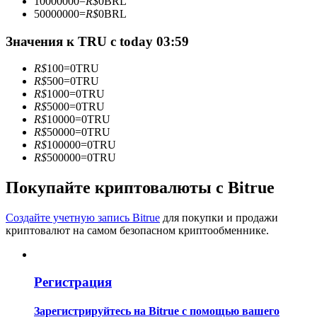
10000000
=
R$
0
BRL
50000000
=
R$
0
BRL
Значения к TRU с today 03:59
Станьте копи-трейдером
R$
100
=
0
TRU
R$
500
=
0
TRU
Наслаждайтесь распределением прибыли и комиссиями
R$
1000
=
0
TRU
за копи-трейдинг
R$
5000
=
0
TRU
R$
10000
=
0
TRU
R$
50000
=
0
TRU
R$
100000
=
0
TRU
R$
500000
=
0
TRU
Покупайте криптовалюты с Bitrue
Создайте учетную запись Bitrue
для покупки и продажи
криптовалют на самом безопасном криптообменнике.
Информация
Анализ больших данных, включая торговую информацию
и т. д.
Регистрация
Зарегистрируйтесь на Bitrue с помощью вашего