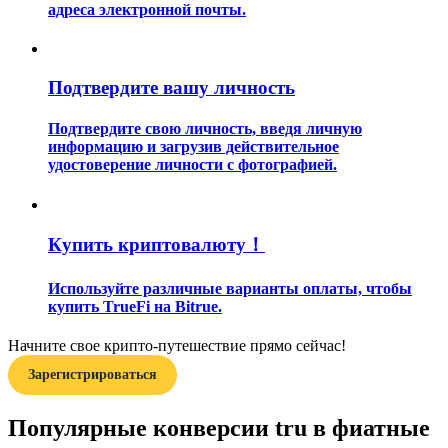
адреса электронной почты.
Подтвердите вашу личность
Подтвердите свою личность, введя личную
информацию и загрузив действительное
Гид
удостоверение личности с фотографией.
Руководство для начинающих по фьючерсам
Купить криптовалюту！
Используйте различные варианты оплаты, чтобы
купить TrueFi на Bitrue.
Начните свое крипто-путешествие прямо сейчас!
Зарегистрироваться
Торговые стратегии
Популярные конверсии tru в фиатные
Узнайте, как оставаться прибыльным