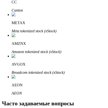
CC
Узнайте о пассивном доходе
Canton
Bitrue
AI
METAX
Meta tokenized stock (xStock)
AMZNX
Amazon tokenized stock (xStock)
Bitrue Партнеры
AVGOX
Broadcom tokenized stock (xStock)
AEON
AEON
Часто задаваемые вопросы
Партнеры Bitrue