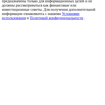
предназначены только для информационных целей и не
USDT New User Exclusive 10% APR
должны рассматриваться как финансовые или
инвестиционные советы. Для получения дополнительной
USDT Flexible Staking | Daily Rewards
информации ознакомьтесь с нашими
Условиями
использования
и
Политикой конфиденциальности
.
New Listing Futures Fest
Trade New Futures, Win 200,000 USDT
Crypto World Cup 2026: Grand Finale
77,777+3k Rewards