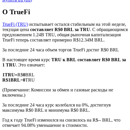
О TrueFi
TrueFi (TRU)
испытывает остался стабильным на этой неделе,
текущая цена
составляет R$0 BRL за TRU
. С обращающимся
предложением 1.24B TRU, общая рыночная капитализация
Фьючерсы на COIN-M
TrueFi теперь составляет примерно R$12.34M BRL.
Криптовалютные фьючерсы
За последние 24 часа объем торгов TrueFi достиг R$0 BRL
В настоящее время курс
TRU к BRL
составляет R$0 BRL за
1 TRU
. Это означает:
TradFi
1
TRU
=
R$
0
BRL
Деривативы на акции, форекс, драгоценные металлы и
R$
1
BRL
=
0
TRU
сырьевые товары
(Примечание: Комиссии за обмен и газовые расходы не
включены.)
За последние 24 часа курс колебался на 0%, достигнув
максимума R$0 BRL и минимума R$0 BRL.
Год к году TrueFi изменился на снизилось на R$-- BRL, что
отмечает 94.08% уменьшение в стоимости.