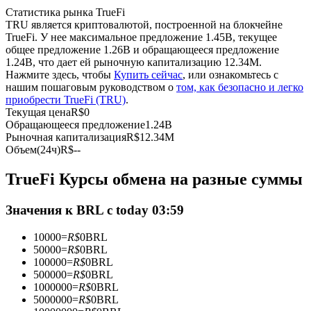
Статистика рынка TrueFi
TRU является криптовалютой, построенной на блокчейне
USDC фьючерсы
TrueFi. У нее максимальное предложение 1.45B, текущее
общее предложение 1.26B и обращающееся предложение
Фьючерсы с использованием USDC в качестве
1.24B, что дает ей рыночную капитализацию 12.34M.
обеспечения
Нажмите здесь, чтобы
Купить сейчас
, или ознакомьтесь с
нашим пошаговым руководством о
том, как безопасно и легко
приобрести TrueFi (TRU)
.
Текущая цена
R$
0
Обращающееся предложение
1.24B
Рыночная капитализация
R$
12.34M
Объем(24ч)
R$
--
TrueFi Курсы обмена на разные суммы
Копирование торговли
Значения к BRL с today 03:59
Присоединяйтесь к лучшим трейдерам
10000
=
R$
0
BRL
50000
=
R$
0
BRL
100000
=
R$
0
BRL
500000
=
R$
0
BRL
1000000
=
R$
0
BRL
5000000
=
R$
0
BRL