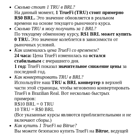
До 65% комиссии!
Сколько стоит 1 TRU в BRL?
На данный момент,
1 TrueFi (TRU) стоит примерно
R$0 BRL.
Это значение обновляется в реальном
времени на основе текущего рыночного курса.
Сколько TRU я могу получить за 1 BRL?
По текущему обменному курсу,
R$1 BRL может купить
0 TRU.
Это значение колеблется в зависимости от
рыночных условий.
Как изменилась цена TrueFi со временем?
24 часа:
Цена TrueFi изменилась на
остался
стабильным
с вчерашнего дня.
1 год:
TrueFi показал
значительное снижение цены
за
Реферал
последний год.
Пригласите друга, чтобы получить денежные
Как конвертировать TRU в BRL?
вознаграждения
Используйте наш
TRU к BRL конвертер
в верхней
части этой страницы, чтобы мгновенно конвертировать
Deposit CASHCAT & Win
TrueFi в Brazilian Real. Вот несколько быстрых
примеров:
R$10 BRL = 0 TRU
10 TRU = R$0 BRL
(Все указанные курсы являются приблизительными и не
включают сборы.)
Как купить 1 TrueFi на Bitrue?
Вы можете безопасно купить TrueFi на
Bitrue
, ведущей