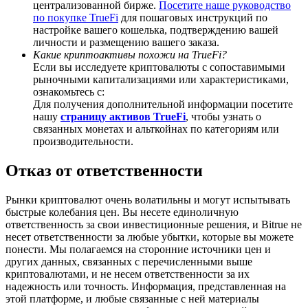
централизованной бирже.
Посетите наше руководство
по покупке TrueFi
для пошаговых инструкций по
настройке вашего кошелька, подтверждению вашей
личности и размещению вашего заказа.
Какие криптоактивы похожи на TrueFi?
Если вы исследуете криптовалюты с сопоставимыми
Deposit CASHCAT & Win
рыночными капитализациями или характеристиками,
ознакомьтесь с:
Share 500000 CASHCAT prize pool
Для получения дополнительной информации посетите
нашу
страницу активов TrueFi
, чтобы узнать о
связанных монетах и альткойнах по категориям или
производительности.
Exclusive for BitMart Users
Отказ от ответственности
Register & Trade to Win 500,000 USDT
Рынки криптовалют очень волатильны и могут испытывать
быстрые колебания цен. Вы несете единоличную
ответственность за свои инвестиционные решения, и Bitrue не
Precious Metals Trading Carnival
несет ответственности за любые убытки, которые вы можете
понести. Мы полагаемся на сторонние источники цен и
Trade Gold & Silver · 33,333 USDT Bonus
других данных, связанных с перечисленными выше
криптовалютами, и не несем ответственности за их
надежность или точность. Информация, представленная на
этой платформе, и любые связанные с ней материалы