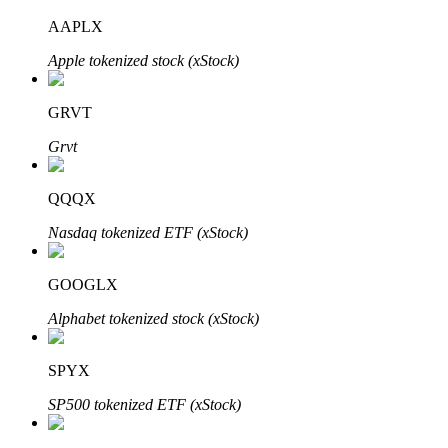
AAPLX
Apple tokenized stock (xStock)
GRVT
Grvt
QQQX
Авто Инвест
Nasdaq tokenized ETF (xStock)
Получите долгосрочную прибыль и гибкие проценты
GOOGLX
Alphabet tokenized stock (xStock)
SPYX
SP500 tokenized ETF (xStock)
Изучите стейкинг