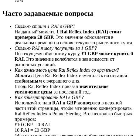
Grvt
До 65% комиссии!
Часто задаваемые вопросы
Сколько стоит 1 RAI в GBP?
На данный момент,
1 Rai Reflex Index (RAI) стоит
примерно £0 GBP.
Это значение обновляется в
реальном времени на основе текущего рыночного курса.
Сколько RAI я могу получить за 1 GBP?
По текущему обменному курсу,
£1 GBP может купить 0
RAI.
Это значение колеблется в зависимости от
рыночных условий.
Реферал
Как изменилась цена Rai Reflex Index со временем?
24 часа:
Цена Rai Reflex Index изменилась на
остался
Пригласите друга, чтобы получить денежные
стабильным
с вчерашнего дня.
вознаграждения
1 год:
Rai Reflex Index показал
значительное
увеличение цены
за последний год.
Deposit CASHCAT & Win
Как конвертировать RAI в GBP?
Используйте наш
RAI к GBP конвертер
в верхней
части этой страницы, чтобы мгновенно конвертировать
Rai Reflex Index в Pound Sterling. Вот несколько быстрых
примеров:
£10 GBP = 0 RAI
10 RAI = £0 GBP
(Все указанные курсы являются приблизительными и не