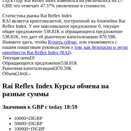
Год к году Rai Reflex Index изменился на увеличилось на £--
GBP, что отмечает 47.37% увеличение в стоимости.
USDC фьючерсы
Статистика рынка Rai Reflex Index
RAI является криптовалютой, построенной на блокчейне Rai
Фьючерсы с использованием USDC в качестве
Reflex Index. У нее максимальное предложение 0, текущее
обеспечения
общее предложение 538.81K и обращающееся предложение
538.81K, что дает ей рыночную капитализацию 870.59K.
Нажмите здесь, чтобы
Купить сейчас
, или ознакомьтесь с
нашим пошаговым руководством о
том, как безопасно и легко
приобрести Rai Reflex Index (RAI)
.
Текущая цена
£
0
Обращающееся предложение
538.81K
Рыночная капитализация
£
870.59K
Объем(24ч)
£
--
Rai Reflex Index Курсы обмена на
Копирование торговли
разные суммы
Присоединяйтесь к лучшим трейдерам
Значения к GBP с today 18:59
10000
=
£
0
GBP
50000
=
£
0
GBP
100000
=
£
0
GBP