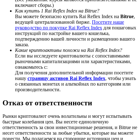
включают сборы.)
Как купить 1 Rai Reflex Index на Bitrue?
Вы можете безопасно купить Rai Reflex Index на
Bitrue
,
ведущей централизованной бирже.
Посетите наше
руководство по покупке Rai Reflex Index
для пошаговых
Deposit CASHCAT & Win
инструкций по настройке вашего кошелька,
подтверждению вашей личности и размещению вашего
Share 500000 CASHCAT prize pool
заказа.
Какие криптоактивы похожи на Rai Reflex Index?
Если вы исследуете криптовалюты с сопоставимыми
рыночными капитализациями или характеристиками,
ознакомьтесь с:
Exclusive for BitMart Users
Для получения дополнительной информации посетите
нашу
страницу активов Rai Reflex Index
, чтобы узнать
Register & Trade to Win 500,000 USDT
о связанных монетах и альткойнах по категориям или
производительности.
Отказ от ответственности
Precious Metals Trading Carnival
Рынки криптовалют очень волатильны и могут испытывать
Trade Gold & Silver · 33,333 USDT Bonus
быстрые колебания цен. Вы несете единоличную
ответственность за свои инвестиционные решения, и Bitrue не
несет ответственности за любые убытки, которые вы можете
понести. Мы полагаемся на сторонние источники цен и