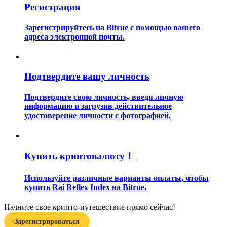
Регистрация
Зарегистрируйтесь на Bitrue с помощью вашего
адреса электронной почты.
Подтвердите вашу личность
Гид
Руководство для начинающих по фьючерсам
Подтвердите свою личность, введя личную
информацию и загрузив действительное
удостоверение личности с фотографией.
Купить криптовалюту！
Используйте различные варианты оплаты, чтобы
купить Rai Reflex Index на Bitrue.
Торговые стратегии
Начните свое крипто-путешествие прямо сейчас!
Узнайте, как оставаться прибыльным
Зарегистрироваться