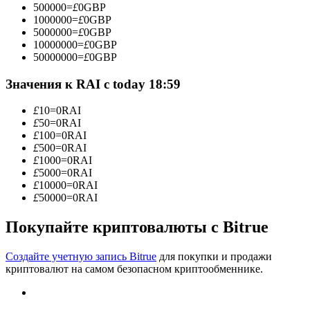
500000
=
£
0
GBP
1000000
=
£
0
GBP
5000000
=
£
0
GBP
10000000
=
£
0
GBP
50000000
=
£
0
GBP
Станьте копи-трейдером
Значения к RAI с today 18:59
Наслаждайтесь распределением прибыли и комиссиями
за копи-трейдинг
£
10
=
0
RAI
£
50
=
0
RAI
£
100
=
0
RAI
£
500
=
0
RAI
£
1000
=
0
RAI
£
5000
=
0
RAI
£
10000
=
0
RAI
£
50000
=
0
RAI
Покупайте криптовалюты с Bitrue
Информация
Создайте учетную запись Bitrue
для покупки и продажи
Анализ больших данных, включая торговую информацию
криптовалют на самом безопасном криптообменнике.
и т. д.