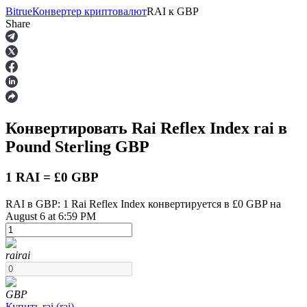
Bitrue
Конвертер криптовалют
RAI
к
GBP
Share
Фьючерсы
Конвертировать Rai Reflex Index
rai
в
Pound Sterling
GBP
1 RAI = £0 GBP
RAI в GBP: 1 Rai Reflex Index конвертируется в £0 GBP на
August 6 at 6:59 PM
USDT-фьючерсы
Фьючерсы с использованием USDT в качестве
обеспечения
rai
rai
GBP
Купить
rai
(
rai
)