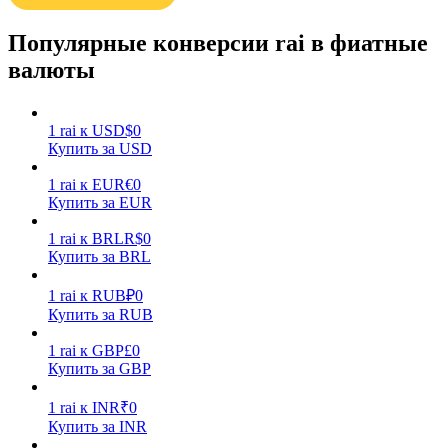
Популярные конверсии rai в фиатные
валюты
1
rai
к
USD
$
0
Заработок
Купить за USD
1
rai
к
EUR
€
0
Купить за EUR
1
rai
к
BRL
R$
0
Купить за BRL
1
rai
к
RUB
₽
0
Купить за RUB
1
rai
к
GBP
£
0
Силовая свинья
Купить за GBP
Получайте конкурентные награды ежедневно
1
rai
к
INR
₹
0
Купить за INR