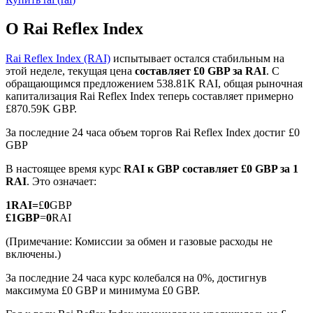
О Rai Reflex Index
Rai Reflex Index (RAI)
испытывает остался стабильным на
этой неделе, текущая цена
составляет £0 GBP за RAI
. С
обращающимся предложением 538.81K RAI, общая рыночная
Фьючерсы на COIN-M
капитализация Rai Reflex Index теперь составляет примерно
£870.59K GBP.
Криптовалютные фьючерсы
За последние 24 часа объем торгов Rai Reflex Index достиг £0
GBP
TradFi
В настоящее время курс
RAI к GBP
составляет £0 GBP за 1
RAI
. Это означает:
Деривативы на акции, форекс, драгоценные металлы и
сырьевые товары
1
RAI
=
£
0
GBP
£
1
GBP
=
0
RAI
(Примечание: Комиссии за обмен и газовые расходы не
включены.)
За последние 24 часа курс колебался на 0%, достигнув
максимума £0 GBP и минимума £0 GBP.