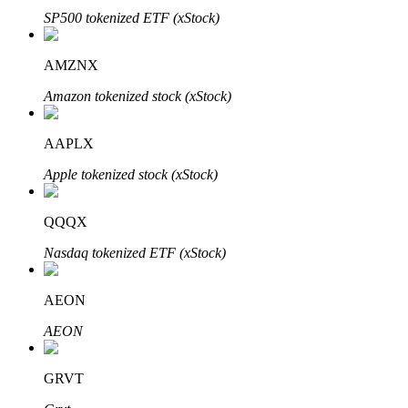
SP500 tokenized ETF (xStock)
Узнайте о пассивном доходе
Bitrue
AI
AMZNX
Amazon tokenized stock (xStock)
AAPLX
Apple tokenized stock (xStock)
Bitrue Партнеры
QQQX
Nasdaq tokenized ETF (xStock)
AEON
AEON
GRVT
Партнеры Bitrue