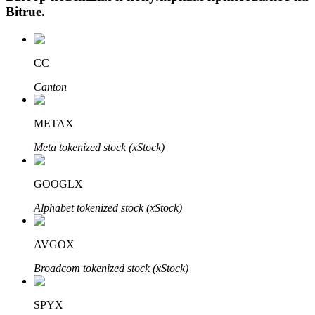
Bitrue
.
CC
Canton
METAX
Авто Инвест
Meta tokenized stock (xStock)
Получите долгосрочную прибыль и гибкие проценты
GOOGLX
Alphabet tokenized stock (xStock)
AVGOX
Broadcom tokenized stock (xStock)
SPYX
Изучите стейкинг