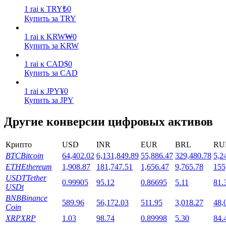
1
rai
к
TRY
₺
0
Купить за TRY
1
rai
к
KRW
₩
0
Купить за KRW
1
rai
к
CAD
$
0
Стейкинг
Купить за CAD
Высокая прибыль и мгновенный доступ
1
rai
к
JPY
¥
0
Купить за JPY
Другие конверсии цифровых активов
Крипто
USD
INR
EUR
BRL
RU
BTC
Bitcoin
64,402.02
6,131,849.89
55,886.47
329,480.78
5,2
ETH
Ethereum
1,908.87
181,747.51
1,656.47
9,765.78
155
USDT
Tether
0.99905
95.12
0.86695
5.11
81.
USDt
Launchpool
BNB
Binance
589.96
56,172.03
511.95
3,018.27
48,
Coin
Гибкая ставка для заработка популярных токенов
XRP
XRP
1.03
98.74
0.89998
5.30
84.