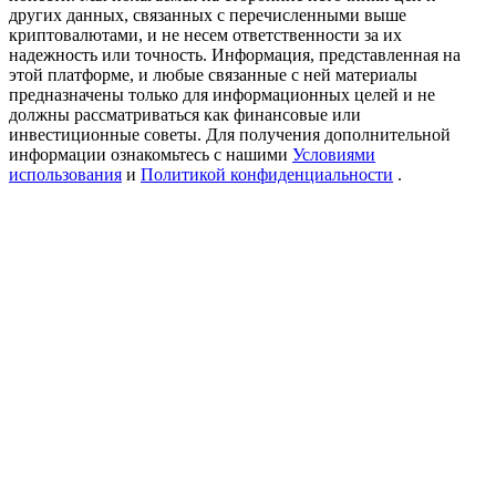
USDT New User Exclusive 10% APR
других данных, связанных с перечисленными выше
криптовалютами, и не несем ответственности за их
USDT Flexible Staking | Daily Rewards
надежность или точность. Информация, представленная на
этой платформе, и любые связанные с ней материалы
предназначены только для информационных целей и не
должны рассматриваться как финансовые или
инвестиционные советы. Для получения дополнительной
New Listing Futures Fest
информации ознакомьтесь с нашими
Условиями
использования
и
Политикой конфиденциальности
.
Trade New Futures, Win 200,000 USDT
Crypto World Cup 2026: Grand Finale
77,777+3k Rewards