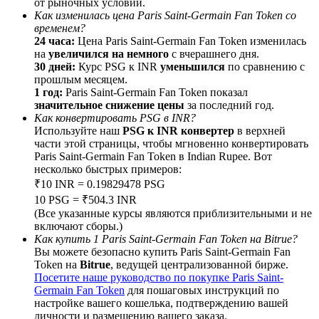
от рыночных условий.
Как изменилась цена Paris Saint-Germain Fan Token со
временем?
24 часа:
Цена Paris Saint-Germain Fan Token изменилась
на
увеличился на немного
с вчерашнего дня.
30 дней:
Курс PSG к INR
уменьшился
по сравнению с
BTC Welcome Rewards
прошлым месяцем.
1 год:
Paris Saint-Germain Fan Token показал
Deposit & Trade BTC to Share 25000 USDT prize pool!
значительное снижение цены
за последний год.
Как конвертировать PSG в INR?
Используйте наш
PSG к INR конвертер
в верхней
части этой страницы, чтобы мгновенно конвертировать
Paris Saint-Germain Fan Token в Indian Rupee. Вот
Deposit CASHCAT & Win
несколько быстрых примеров:
Share 500000 CASHCAT prize pool
₹10 INR = 0.19829478 PSG
10 PSG = ₹504.3 INR
(Все указанные курсы являются приблизительными и не
включают сборы.)
Как купить 1 Paris Saint-Germain Fan Token на Bitrue?
Exclusive for BitMart Users
Вы можете безопасно купить Paris Saint-Germain Fan
Token на
Bitrue
, ведущей централизованной бирже.
Register & Trade to Win 500,000 USDT
Посетите наше руководство по покупке Paris Saint-
Germain Fan Token
для пошаговых инструкций по
настройке вашего кошелька, подтверждению вашей
личности и размещению вашего заказа.