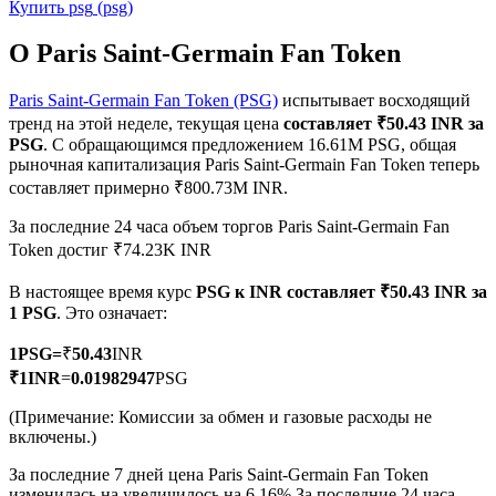
Купить
psg
(
psg
)
О Paris Saint-Germain Fan Token
Paris Saint-Germain Fan Token (PSG)
испытывает восходящий
тренд на этой неделе, текущая цена
составляет ₹50.43 INR за
Фьючерсы на COIN-M
PSG
. С обращающимся предложением 16.61M PSG, общая
рыночная капитализация Paris Saint-Germain Fan Token теперь
Криптовалютные фьючерсы
составляет примерно ₹800.73M INR.
За последние 24 часа объем торгов Paris Saint-Germain Fan
Token достиг ₹74.23K INR
TradFi
В настоящее время курс
PSG к INR
составляет ₹50.43 INR за
Деривативы на акции, форекс, драгоценные металлы и
1 PSG
. Это означает:
сырьевые товары
1
PSG
=
₹
50.43
INR
₹
1
INR
=
0.01982947
PSG
(Примечание: Комиссии за обмен и газовые расходы не
включены.)
За последние 7 дней цена Paris Saint-Germain Fan Token
изменилась на увеличилось на 6.16%.
За последние 24 часа