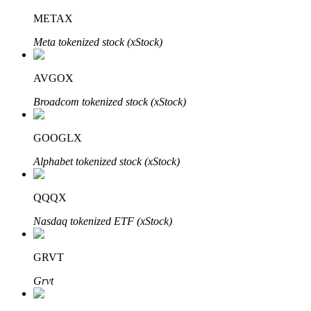
Узнайте о пассивном доходе
METAX
Bitrue
AI
Meta tokenized stock (xStock)
AVGOX
Broadcom tokenized stock (xStock)
GOOGLX
Bitrue Партнеры
Alphabet tokenized stock (xStock)
QQQX
Nasdaq tokenized ETF (xStock)
GRVT
Grvt
Партнеры Bitrue