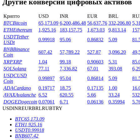
Другие конверсии цифровых активов
Крипто
USD
INR
EUR
BRL
RU
BTC
Bitcoin
65,173.09
6,200,486.48
56,637.76
332,206.80
5,3
ETH
Ethereum
1,925.16
183,157.75
1,673.03
9,813.14
157
USDT
Tether
0.99918
95.06
0.86832
5.09
81.
USDt
BNB
Binance
607.42
57,789.22
527.87
3,096.20
49,
Блокировки BTR
Coin
XRP
XRP
1.04
99.18
0.90603
5.31
85.
Эксклюзивные инвестиции для владельцев BTR
SOL
Solana
77.11
7,336.82
67.01
393.08
6,2
USDC
USD
0.99897
95.04
0.86814
5.09
81.
Coin
ADA
Cardano
0.19717
18.75
0.17135
1.00
16.
AVAX
Avalanche
6.52
620.55
5.66
33.24
532
DOGE
Dogecoin
0.07061
6.71
0.06136
0.35994
5.7
USD
INR
EUR
BRL
RUB
TRY
BTC
65,173.09
ETH
1,925.16
Кредиты
USDT
0.99918
BNB
607.42
Сервис заимствований, обеспеченных криптовалютой