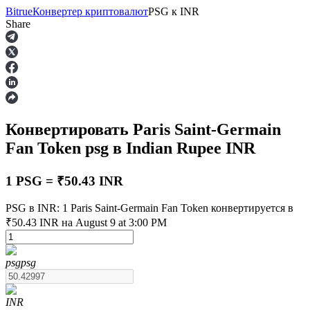
Bitrue
Конвертер криптовалют
PSG
к
INR
Share
Фьючерсы
Конвертировать Paris Saint-Germain
Fan Token
psg
в Indian Rupee
INR
1 PSG = ₹50.43 INR
PSG в INR: 1 Paris Saint-Germain Fan Token конвертируется в
USDT-фьючерсы
₹50.43 INR на August 9 at 3:00 PM
Фьючерсы с использованием USDT в качестве
обеспечения
psg
psg
INR