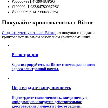
₹
50000
=
991.47390483
PSG
₹
100000
=
1,982.94780967
PSG
₹
500000
=
9,914.73904839
PSG
Покупайте криптовалюты с Bitrue
Создайте учетную запись Bitrue
для покупки и продажи
Гид
криптовалют на самом безопасном криптообменнике.
Руководство для начинающих по фьючерсам
Регистрация
Зарегистрируйтесь на Bitrue с помощью вашего
адреса электронной почты.
Подтвердите вашу личность
Торговые стратегии
Подтвердите свою личность, введя личную
информацию и загрузив действительное
Узнайте, как оставаться прибыльным
удостоверение личности с фотографией.