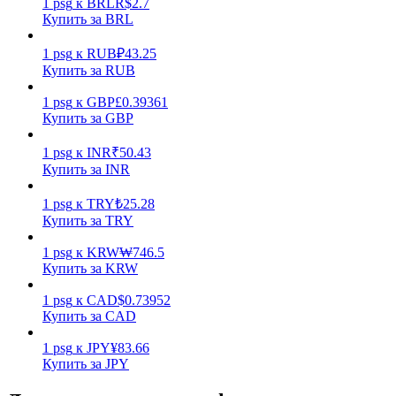
1
psg
к
BRL
R$
2.7
Купить за BRL
1
psg
к
RUB
₽
43.25
Купить за RUB
1
psg
к
GBP
£
0.39361
Купить за GBP
Стейкинг
1
psg
к
INR
₹
50.43
Высокая прибыль и мгновенный доступ
Купить за INR
1
psg
к
TRY
₺
25.28
Купить за TRY
1
psg
к
KRW
₩
746.5
Купить за KRW
1
psg
к
CAD
$
0.73952
Купить за CAD
Launchpool
1
psg
к
JPY
¥
83.66
Купить за JPY
Гибкая ставка для заработка популярных токенов