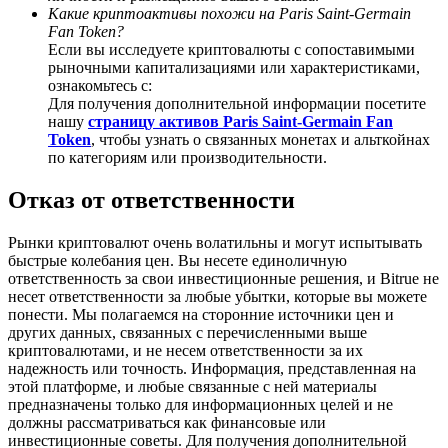
Precious Metals Trading Carnival
Какие криптоактивы похожи на Paris Saint-Germain
Fan Token?
Trade Gold & Silver · 33,333 USDT Bonus
Если вы исследуете криптовалюты с сопоставимыми
рыночными капитализациями или характеристиками,
ознакомьтесь с:
Для получения дополнительной информации посетите
нашу
страницу активов Paris Saint-Germain Fan
USDT New User Exclusive 10% APR
Token
, чтобы узнать о связанных монетах и альткойнах
по категориям или производительности.
USDT Flexible Staking | Daily Rewards
Отказ от ответственности
Рынки криптовалют очень волатильны и могут испытывать
BTC New User Exclusive: 6.5% APR
быстрые колебания цен. Вы несете единоличную
ответственность за свои инвестиционные решения, и Bitrue не
BTC Flexible Staking | Daily Rewards
несет ответственности за любые убытки, которые вы можете
понести. Мы полагаемся на сторонние источники цен и
других данных, связанных с перечисленными выше
криптовалютами, и не несем ответственности за их
надежность или точность. Информация, представленная на
этой платформе, и любые связанные с ней материалы
предназначены только для информационных целей и не
должны рассматриваться как финансовые или
инвестиционные советы. Для получения дополнительной