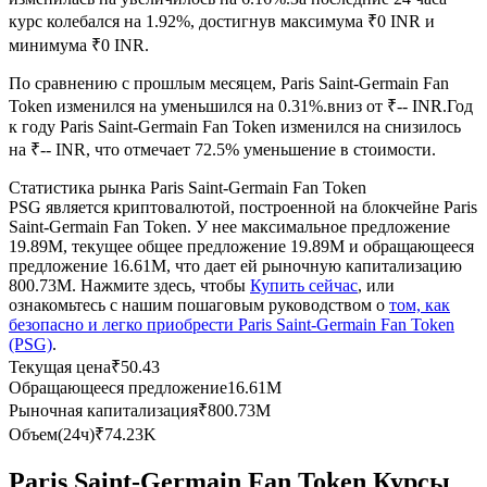
курс колебался на 1.92%, достигнув максимума ₹0 INR и
USDC фьючерсы
минимума ₹0 INR.
Фьючерсы с использованием USDC в качестве
По сравнению с прошлым месяцем, Paris Saint-Germain Fan
обеспечения
Token изменился на уменьшился на 0.31%.вниз от ₹-- INR.
Год
к году Paris Saint-Germain Fan Token изменился на снизилось
на ₹-- INR, что отмечает 72.5% уменьшение в стоимости.
Статистика рынка Paris Saint-Germain Fan Token
PSG является криптовалютой, построенной на блокчейне Paris
Saint-Germain Fan Token. У нее максимальное предложение
19.89M, текущее общее предложение 19.89M и обращающееся
предложение 16.61M, что дает ей рыночную капитализацию
800.73M. Нажмите здесь, чтобы
Купить сейчас
, или
ознакомьтесь с нашим пошаговым руководством о
том, как
Копирование торговли
безопасно и легко приобрести Paris Saint-Germain Fan Token
(PSG)
.
Присоединяйтесь к лучшим трейдерам
Текущая цена
₹
50.43
Обращающееся предложение
16.61M
Рыночная капитализация
₹
800.73M
Объем(24ч)
₹
74.23K
Paris Saint-Germain Fan Token Курсы