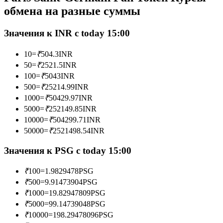
обмена на разные суммы
Значения к INR с today 15:00
Станьте копи-трейдером
10
=
₹
504.3
INR
Наслаждайтесь распределением прибыли и комиссиями
50
=
₹
2521.5
INR
за копи-трейдинг
100
=
₹
5043
INR
500
=
₹
25214.99
INR
1000
=
₹
50429.97
INR
5000
=
₹
252149.85
INR
10000
=
₹
504299.71
INR
50000
=
₹
2521498.54
INR
Значения к PSG с today 15:00
Информация
₹
100
=
1.9829478
PSG
₹
500
=
9.91473904
PSG
Анализ больших данных, включая торговую информацию
₹
1000
=
19.82947809
PSG
и т. д.
₹
5000
=
99.14739048
PSG
₹
10000
=
198.29478096
PSG