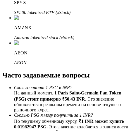
SPYX
До 65% комиссии!
SP500 tokenized ETF (xStock)
AMZNX
Amazon tokenized stock (xStock)
AEON
AEON
Реферал
Часто задаваемые вопросы
Пригласите друга, чтобы получить денежные
вознаграждения
Сколько стоит 1 PSG в INR?
BTC Welcome Rewards
На данный момент,
1 Paris Saint-Germain Fan Token
(PSG) стоит примерно ₹50.43 INR.
Это значение
обновляется в реальном времени на основе текущего
рыночного курса.
Сколько PSG я могу получить за 1 INR?
По текущему обменному курсу,
₹1 INR может купить
0.01982947 PSG.
Это значение колеблется в зависимости