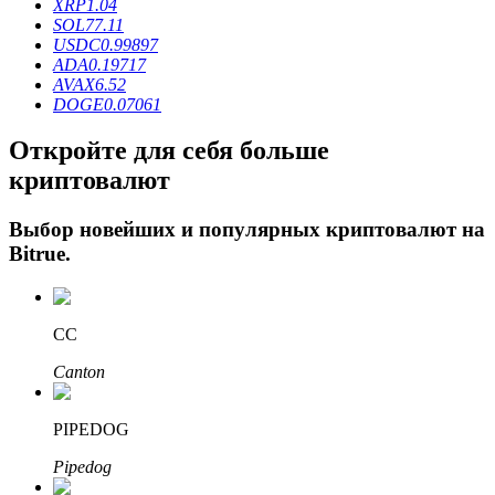
XRP
1.04
SOL
77.11
USDC
0.99897
ADA
0.19717
AVAX
6.52
DOGE
0.07061
Откройте для себя больше
криптовалют
Авто Инвест
Выбор новейших и популярных криптовалют на
Bitrue
.
Получите долгосрочную прибыль и гибкие проценты
CC
Canton
PIPEDOG
Pipedog
Изучите стейкинг