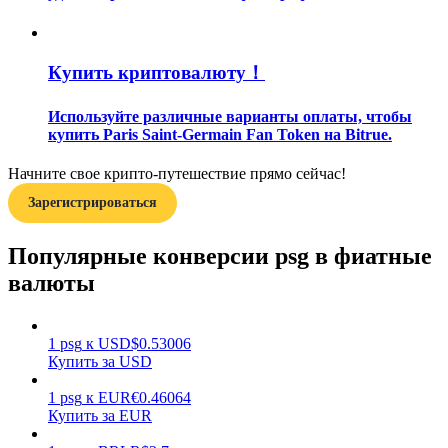
Купить криптовалюту！
Используйте различные варианты оплаты, чтобы
купить Paris Saint-Germain Fan Token на Bitrue.
Заработок
Начните свое крипто-путешествие прямо сейчас!
Зарегистрироваться
Популярные конверсии psg в фиатные
валюты
1
psg
к
USD
$
0.53006
Силовая свинья
Купить за USD
Получайте конкурентные награды ежедневно
1
psg
к
EUR
€
0.46064
Купить за EUR