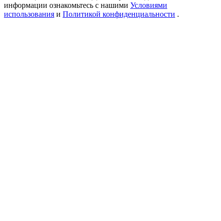
информации ознакомьтесь с нашими
Условиями
использования
и
Политикой конфиденциальности
.
Больше событий
Выигрывайте призы и эксклюзивные награды
Логин
Зарегистрироваться
Логин
Зарегистрироваться