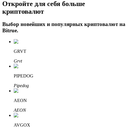
Откройте для себя больше
криптовалют
Выбор новейших и популярных криптовалют на
Bitrue
.
GRVT
Авто Инвест
Grvt
Получите долгосрочную прибыль и гибкие проценты
PIPEDOG
Pipedog
AEON
AEON
Изучите стейкинг
AVGOX