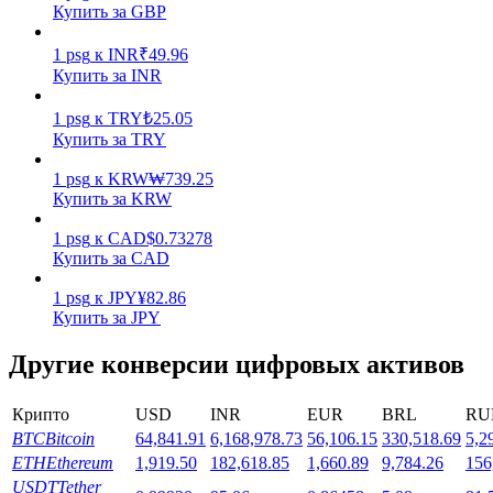
Купить за GBP
1
psg
к
INR
₹
49.96
Купить за INR
1
psg
к
TRY
₺
25.05
Купить за TRY
Стейкинг
1
psg
к
KRW
₩
739.25
Высокая прибыль и мгновенный доступ
Купить за KRW
1
psg
к
CAD
$
0.73278
Купить за CAD
1
psg
к
JPY
¥
82.86
Купить за JPY
Другие конверсии цифровых активов
Крипто
USD
INR
EUR
BRL
RU
Launchpool
BTC
Bitcoin
64,841.91
6,168,978.73
56,106.15
330,518.69
5,2
Гибкая ставка для заработка популярных токенов
ETH
Ethereum
1,919.50
182,618.85
1,660.89
9,784.26
156
USDT
Tether