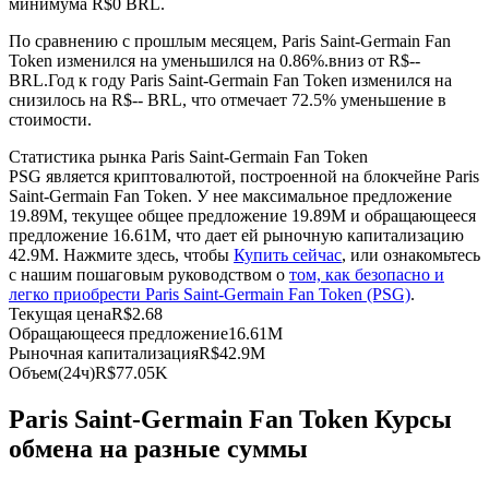
минимума R$0 BRL.
По сравнению с прошлым месяцем, Paris Saint-Germain Fan
USDC фьючерсы
Token изменился на уменьшился на 0.86%.вниз от R$--
BRL.
Год к году Paris Saint-Germain Fan Token изменился на
Фьючерсы с использованием USDC в качестве
снизилось на R$-- BRL, что отмечает 72.5% уменьшение в
обеспечения
стоимости.
Статистика рынка Paris Saint-Germain Fan Token
PSG является криптовалютой, построенной на блокчейне Paris
Saint-Germain Fan Token. У нее максимальное предложение
19.89M, текущее общее предложение 19.89M и обращающееся
предложение 16.61M, что дает ей рыночную капитализацию
42.9M. Нажмите здесь, чтобы
Купить сейчас
, или ознакомьтесь
с нашим пошаговым руководством о
том, как безопасно и
легко приобрести Paris Saint-Germain Fan Token (PSG)
.
Текущая цена
R$
2.68
Копирование торговли
Обращающееся предложение
16.61M
Рыночная капитализация
R$
42.9M
Присоединяйтесь к лучшим трейдерам
Объем(24ч)
R$
77.05K
Paris Saint-Germain Fan Token Курсы
обмена на разные суммы