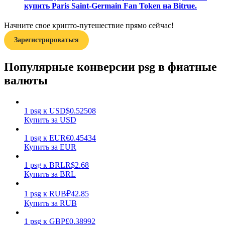
купить Paris Saint-Germain Fan Token на Bitrue.
Начните свое крипто-путешествие прямо сейчас!
Зарегистрироваться
Популярные конверсии psg в фиатные
Заработок
валюты
1
psg
к
USD
$
0.52508
Купить за USD
1
psg
к
EUR
€
0.45434
Купить за EUR
1
psg
к
BRL
R$
2.68
Купить за BRL
Силовая свинья
1
psg
к
RUB
₽
42.85
Получайте конкурентные награды ежедневно
Купить за RUB
1
psg
к
GBP
£
0.38992