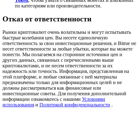
Token
, чтобы узнать о связанных монетах и альткойнах
Precious Metals Trading Carnival
по категориям или производительности.
Trade Gold & Silver · 33,333 USDT Bonus
Отказ от ответственности
Рынки криптовалют очень волатильны и могут испытывать
быстрые колебания цен. Вы несете единоличную
USDT New User Exclusive 10% APR
ответственность за свои инвестиционные решения, и Bitrue не
несет ответственности за любые убытки, которые вы можете
USDT Flexible Staking | Daily Rewards
понести. Мы полагаемся на сторонние источники цен и
других данных, связанных с перечисленными выше
криптовалютами, и не несем ответственности за их
надежность или точность. Информация, представленная на
этой платформе, и любые связанные с ней материалы
BTC New User Exclusive: 6.5% APR
предназначены только для информационных целей и не
должны рассматриваться как финансовые или
BTC Flexible Staking | Daily Rewards
инвестиционные советы. Для получения дополнительной
информации ознакомьтесь с нашими
Условиями
использования
и
Политикой конфиденциальности
.