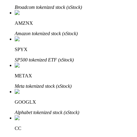
Узнайте о пассивном доходе
Broadcom tokenized stock (xStock)
Bitrue
AI
AMZNX
Amazon tokenized stock (xStock)
SPYX
SP500 tokenized ETF (xStock)
Bitrue Партнеры
METAX
Meta tokenized stock (xStock)
GOOGLX
Alphabet tokenized stock (xStock)
CC
Партнеры Bitrue