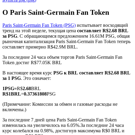
О Paris Saint-Germain Fan Token
Paris Saint-Germain Fan Token (PSG)
испытывает восходящий
тренд на этой неделе, текущая цена
составляет R$2.68 BRL
за PSG
. С обращающимся предложением 16.61M PSG, общая
Фьючерсы на COIN-M
рыночная капитализация Paris Saint-Germain Fan Token теперь
составляет примерно R$42.9M BRL.
Криптовалютные фьючерсы
За последние 24 часа объем торгов Paris Saint-Germain Fan
Token достиг R$77.05K BRL
TradFi
В настоящее время курс
PSG к BRL
составляет R$2.68 BRL
за 1 PSG
. Это означает:
Деривативы на акции, форекс, драгоценные металлы и
сырьевые товары
1
PSG
=
R$
2.68
BRL
R$
1
BRL
=
0.37361808
PSG
(Примечание: Комиссии за обмен и газовые расходы не
включены.)
За последние 7 дней цена Paris Saint-Germain Fan Token
изменилась на увеличилось на 6.05%.
За последние 24 часа
курс колебался на 0.98%, достигнув максимума R$0 BRL и