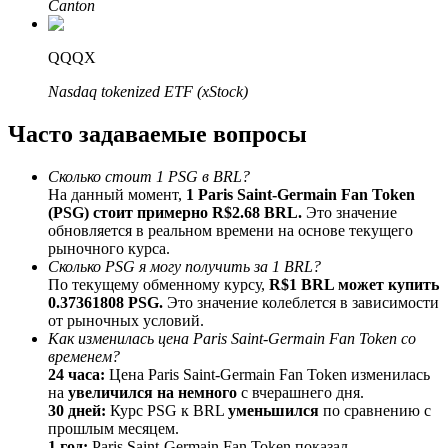
Canton
До 65% комиссии!
QQQX
Nasdaq tokenized ETF (xStock)
Часто задаваемые вопросы
Сколько стоит 1 PSG в BRL?
На данный момент,
1 Paris Saint-Germain Fan Token
(PSG) стоит примерно R$2.68 BRL.
Это значение
Реферал
обновляется в реальном времени на основе текущего
рыночного курса.
Пригласите друга, чтобы получить денежные
Сколько PSG я могу получить за 1 BRL?
вознаграждения
По текущему обменному курсу,
R$1 BRL может купить
0.37361808 PSG.
Это значение колеблется в зависимости
BTC Welcome Rewards
от рыночных условий.
Как изменилась цена Paris Saint-Germain Fan Token со
временем?
24 часа:
Цена Paris Saint-Germain Fan Token изменилась
на
увеличился на немного
с вчерашнего дня.
30 дней:
Курс PSG к BRL
уменьшился
по сравнению с
прошлым месяцем.
1 год:
Paris Saint-Germain Fan Token показал