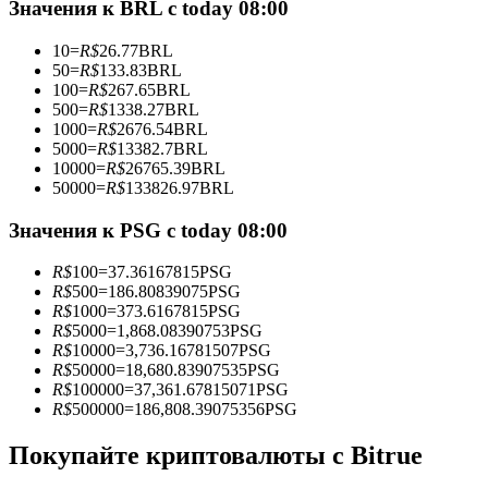
Значения к BRL с today 08:00
10
=
R$
26.77
BRL
50
=
R$
133.83
BRL
100
=
R$
267.65
BRL
Станьте копи-трейдером
500
=
R$
1338.27
BRL
1000
=
R$
2676.54
BRL
Наслаждайтесь распределением прибыли и комиссиями
5000
=
R$
13382.7
BRL
за копи-трейдинг
10000
=
R$
26765.39
BRL
50000
=
R$
133826.97
BRL
Значения к PSG с today 08:00
R$
100
=
37.36167815
PSG
R$
500
=
186.80839075
PSG
R$
1000
=
373.6167815
PSG
R$
5000
=
1,868.08390753
PSG
R$
10000
=
3,736.16781507
PSG
R$
50000
=
18,680.83907535
PSG
Информация
R$
100000
=
37,361.67815071
PSG
R$
500000
=
186,808.39075356
PSG
Анализ больших данных, включая торговую информацию
и т. д.
Покупайте криптовалюты с Bitrue