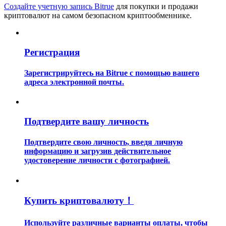
Создайте учетную запись Bitrue
для покупки и продажи
криптовалют на самом безопасном криптообменнике.
Регистрация
Зарегистрируйтесь на Bitrue с помощью вашего
Гид
адреса электронной почты.
Руководство для начинающих по фьючерсам
Подтвердите вашу личность
Подтвердите свою личность, введя личную
информацию и загрузив действительное
удостоверение личности с фотографией.
Торговые стратегии
Купить криптовалюту！
Узнайте, как оставаться прибыльным
Используйте различные варианты оплаты, чтобы