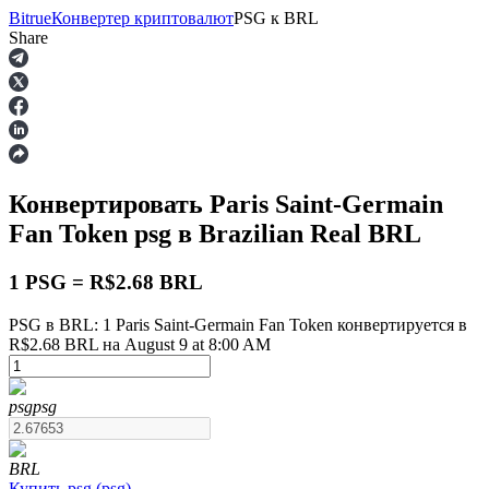
Bitrue
Конвертер криптовалют
PSG
к
BRL
Share
Фьючерсы
Конвертировать Paris Saint-Germain
Fan Token
psg
в Brazilian Real
BRL
1 PSG = R$2.68 BRL
PSG в BRL: 1 Paris Saint-Germain Fan Token конвертируется в
R$2.68 BRL на August 9 at 8:00 AM
USDT-фьючерсы
Фьючерсы с использованием USDT в качестве
обеспечения
psg
psg
BRL
Купить
psg
(
psg
)