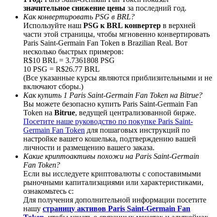
значительное снижение цены
за последний год.
Как конвертировать PSG в BRL?
Используйте наш
PSG к BRL конвертер
в верхней
части этой страницы, чтобы мгновенно конвертировать
Paris Saint-Germain Fan Token в Brazilian Real. Вот
BTC Welcome Rewards
несколько быстрых примеров:
R$10 BRL = 3.7361808 PSG
Deposit & Trade BTC to Share 25000 USDT prize pool!
10 PSG = R$26.77 BRL
(Все указанные курсы являются приблизительными и не
включают сборы.)
Как купить 1 Paris Saint-Germain Fan Token на Bitrue?
Вы можете безопасно купить Paris Saint-Germain Fan
Deposit CASHCAT & Win
Token на
Bitrue
, ведущей централизованной бирже.
Посетите наше руководство по покупке Paris Saint-
Share 500000 CASHCAT prize pool
Germain Fan Token
для пошаговых инструкций по
настройке вашего кошелька, подтверждению вашей
личности и размещению вашего заказа.
Какие криптоактивы похожи на Paris Saint-Germain
Exclusive for BitMart Users
Fan Token?
Если вы исследуете криптовалюты с сопоставимыми
Register & Trade to Win 500,000 USDT
рыночными капитализациями или характеристиками,
ознакомьтесь с:
Для получения дополнительной информации посетите
нашу
страницу активов Paris Saint-Germain Fan