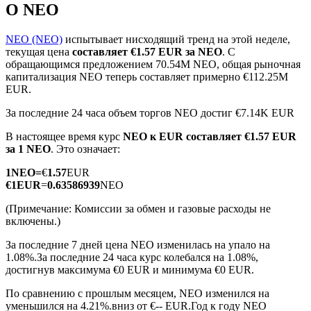
О NEO
NEO (NEO)
испытывает нисходящий тренд на этой неделе,
текущая цена
составляет €1.57 EUR за NEO
. С
обращающимся предложением 70.54M NEO, общая рыночная
капитализация NEO теперь составляет примерно €112.25M
Фьючерсы на COIN-M
EUR.
Криптовалютные фьючерсы
За последние 24 часа объем торгов NEO достиг €7.14K EUR
В настоящее время курс
NEO к EUR
составляет €1.57 EUR
за 1 NEO
. Это означает:
TradFi
1
NEO
=
€
1.57
EUR
€
1
EUR
=
0.63586939
NEO
Деривативы на акции, форекс, драгоценные металлы и
сырьевые товары
(Примечание: Комиссии за обмен и газовые расходы не
включены.)
За последние 7 дней цена NEO изменилась на упало на
1.08%.
За последние 24 часа курс колебался на 1.08%,
достигнув максимума €0 EUR и минимума €0 EUR.
По сравнению с прошлым месяцем, NEO изменился на
уменьшился на 4.21%.вниз от €-- EUR.
Год к году NEO