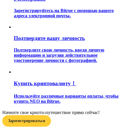
Зарегистрируйтесь на Bitrue с помощью вашего
адреса электронной почты.
Подтвердите вашу личность
Гид
Подтвердите свою личность, введя личную
Руководство для начинающих по фьючерсам
информацию и загрузив действительное
удостоверение личности с фотографией.
Купить криптовалюту！
Используйте различные варианты оплаты, чтобы
купить NEO на Bitrue.
Торговые стратегии
Начните свое крипто-путешествие прямо сейчас!
Зарегистрироваться
Узнайте, как оставаться прибыльным