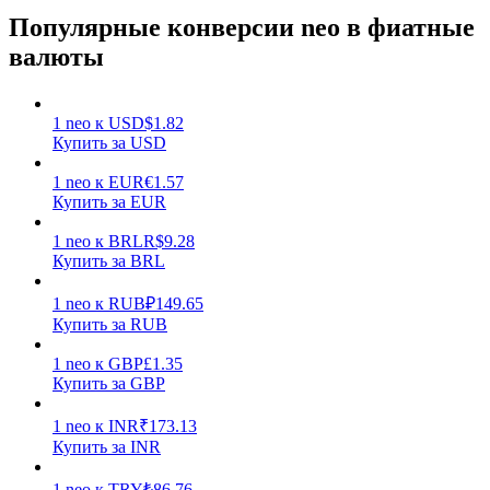
Популярные конверсии neo в фиатные
валюты
1
neo
к
USD
$
1.82
Купить за USD
Заработок
1
neo
к
EUR
€
1.57
Купить за EUR
1
neo
к
BRL
R$
9.28
Купить за BRL
1
neo
к
RUB
₽
149.65
Купить за RUB
1
neo
к
GBP
£
1.35
Купить за GBP
Силовая свинья
Получайте конкурентные награды ежедневно
1
neo
к
INR
₹
173.13
Купить за INR
1
neo
к
TRY
₺
86.76