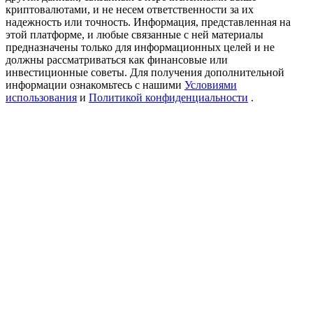
Precious Metals Trading Carnival
криптовалютами, и не несем ответственности за их
надежность или точность. Информация, представленная на
Trade Gold & Silver · 33,333 USDT Bonus
этой платформе, и любые связанные с ней материалы
предназначены только для информационных целей и не
должны рассматриваться как финансовые или
инвестиционные советы. Для получения дополнительной
информации ознакомьтесь с нашими
Условиями
USDT New User Exclusive 10% APR
использования
и
Политикой конфиденциальности
.
USDT Flexible Staking | Daily Rewards
BTC New User Exclusive: 6.5% APR
BTC Flexible Staking | Daily Rewards