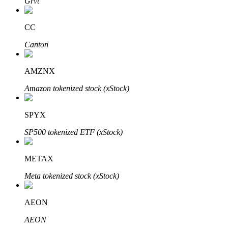
Grvt
Узнайте о пассивном доходе
CC
Bitrue
AI
Canton
AMZNX
Amazon tokenized stock (xStock)
SPYX
Bitrue Партнеры
SP500 tokenized ETF (xStock)
METAX
Meta tokenized stock (xStock)
AEON
Партнеры Bitrue
AEON