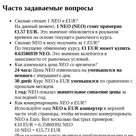
До 65% комиссии!
Часто задаваемые вопросы
Сколько стоит 1 NEO в EUR?
На данный момент,
1 NEO (NEO) стоит примерно
€1.57 EUR.
Это значение обновляется в реальном
времени на основе текущего рыночного курса.
Сколько NEO я могу получить за 1 EUR?
По текущему обменному курсу,
€1 EUR может купить
0.63586939 NEO.
Это значение колеблется в
зависимости от рыночных условий.
Как изменилась цена NEO со временем?
Реферал
24 часа:
Цена NEO изменилась на
уменьшился на
немного
с вчерашнего дня.
Пригласите друга, чтобы получить денежные
30 дней:
Курс NEO к EUR
уменьшился
по сравнению с
вознаграждения
прошлым месяцем.
1 год:
NEO показал
значительное снижение цены
за
BTC Welcome Rewards
последний год.
Как конвертировать NEO в EUR?
Используйте наш
NEO к EUR конвертер
в верхней
части этой страницы, чтобы мгновенно конвертировать
NEO в Euro. Вот несколько быстрых примеров:
€10 EUR = 6.35869392 NEO
10 NEO = €15.73 EUR
(Все указанные курсы являются приблизительными и не