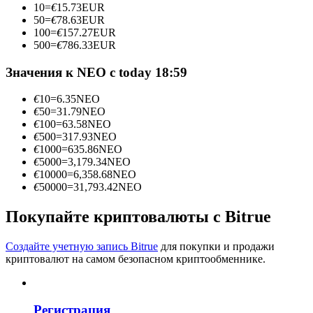
10
=
€
15.73
EUR
50
=
€
78.63
EUR
100
=
€
157.27
EUR
500
=
€
786.33
EUR
Станьте копи-трейдером
Значения к NEO с today 18:59
Наслаждайтесь распределением прибыли и комиссиями
за копи-трейдинг
€
10
=
6.35
NEO
€
50
=
31.79
NEO
€
100
=
63.58
NEO
€
500
=
317.93
NEO
€
1000
=
635.86
NEO
€
5000
=
3,179.34
NEO
€
10000
=
6,358.68
NEO
€
50000
=
31,793.42
NEO
Покупайте криптовалюты с Bitrue
Информация
Создайте учетную запись Bitrue
для покупки и продажи
криптовалют на самом безопасном криптообменнике.
Анализ больших данных, включая торговую информацию
и т. д.
Регистрация