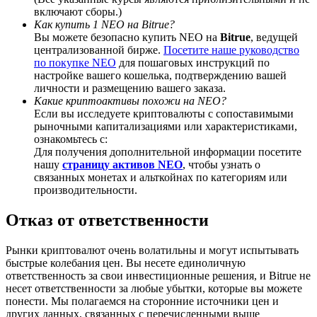
включают сборы.)
Как купить 1 NEO на Bitrue?
Вы можете безопасно купить NEO на
Bitrue
, ведущей
централизованной бирже.
Посетите наше руководство
по покупке NEO
для пошаговых инструкций по
BTC Welcome Rewards
настройке вашего кошелька, подтверждению вашей
личности и размещению вашего заказа.
Deposit & Trade BTC to Share 25000 USDT prize pool!
Какие криптоактивы похожи на NEO?
Если вы исследуете криптовалюты с сопоставимыми
рыночными капитализациями или характеристиками,
ознакомьтесь с:
Для получения дополнительной информации посетите
Deposit CASHCAT & Win
нашу
страницу активов NEO
, чтобы узнать о
связанных монетах и альткойнах по категориям или
Share 500000 CASHCAT prize pool
производительности.
Отказ от ответственности
Exclusive for BitMart Users
Рынки криптовалют очень волатильны и могут испытывать
быстрые колебания цен. Вы несете единоличную
Register & Trade to Win 500,000 USDT
ответственность за свои инвестиционные решения, и Bitrue не
несет ответственности за любые убытки, которые вы можете
понести. Мы полагаемся на сторонние источники цен и
других данных, связанных с перечисленными выше