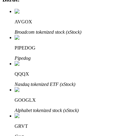
AVGOX
Broadcom tokenized stock (xStock)
PIPEDOG
Pipedog
Авто Инвест
Получите долгосрочную прибыль и гибкие проценты
QQQX
Nasdaq tokenized ETF (xStock)
GOOGLX
Alphabet tokenized stock (xStock)
GRVT
Изучите стейкинг