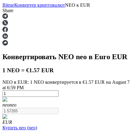
Bitrue
Конвертер криптовалют
NEO
к
EUR
Share
Фьючерсы
Конвертировать NEO
neo
в Euro
EUR
1 NEO = €1.57 EUR
NEO в EUR: 1 NEO конвертируется в €1.57 EUR на August 7
at 6:59 PM
USDT-фьючерсы
neo
neo
Фьючерсы с использованием USDT в качестве
обеспечения
EUR
Купить
neo
(
neo
)