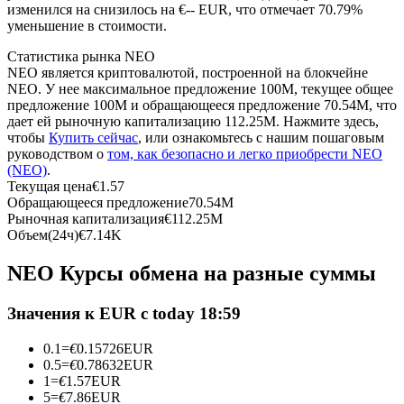
изменился на снизилось на €-- EUR, что отмечает 70.79%
уменьшение в стоимости.
USDC фьючерсы
Статистика рынка NEO
Фьючерсы с использованием USDC в качестве
NEO является криптовалютой, построенной на блокчейне
обеспечения
NEO. У нее максимальное предложение 100M, текущее общее
предложение 100M и обращающееся предложение 70.54M, что
дает ей рыночную капитализацию 112.25M. Нажмите здесь,
чтобы
Купить сейчас
, или ознакомьтесь с нашим пошаговым
руководством о
том, как безопасно и легко приобрести NEO
(NEO)
.
Текущая цена
€
1.57
Обращающееся предложение
70.54M
Рыночная капитализация
€
112.25M
Объем(24ч)
€
7.14K
Копирование торговли
NEO Курсы обмена на разные суммы
Присоединяйтесь к лучшим трейдерам
Значения к EUR с today 18:59
0.1
=
€
0.15726
EUR
0.5
=
€
0.78632
EUR
1
=
€
1.57
EUR
5
=
€
7.86
EUR