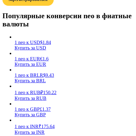
Популярные конверсии neo в фиатные
валюты
1
neo
к
USD
$
1.84
Заработок
Купить за USD
1
neo
к
EUR
€
1.6
Купить за EUR
1
neo
к
BRL
R$
9.43
Купить за BRL
1
neo
к
RUB
₽
150.22
Купить за RUB
Силовая свинья
1
neo
к
GBP
£
1.37
Купить за GBP
Получайте конкурентные награды ежедневно
1
neo
к
INR
₹
175.64
Купить за INR