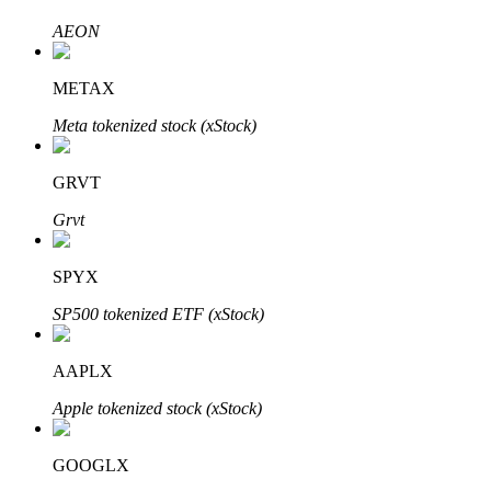
Узнайте о пассивном доходе
AEON
Bitrue
AI
METAX
Meta tokenized stock (xStock)
GRVT
Grvt
Bitrue Партнеры
SPYX
SP500 tokenized ETF (xStock)
AAPLX
Apple tokenized stock (xStock)
GOOGLX
Партнеры Bitrue