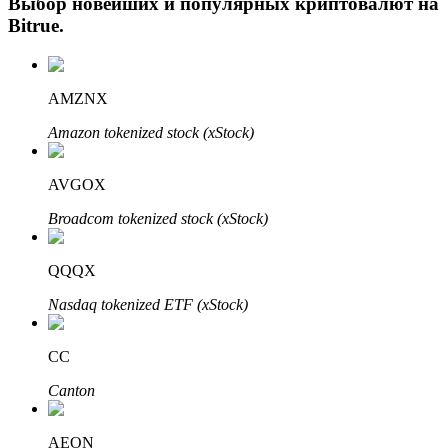
Выбор новейших и популярных криптовалют на
Bitrue
.
AMZNX
Amazon tokenized stock (xStock)
AVGOX
Авто Инвест
Broadcom tokenized stock (xStock)
Получите долгосрочную прибыль и гибкие проценты
QQQX
Nasdaq tokenized ETF (xStock)
CC
Canton
Изучите стейкинг
AEON