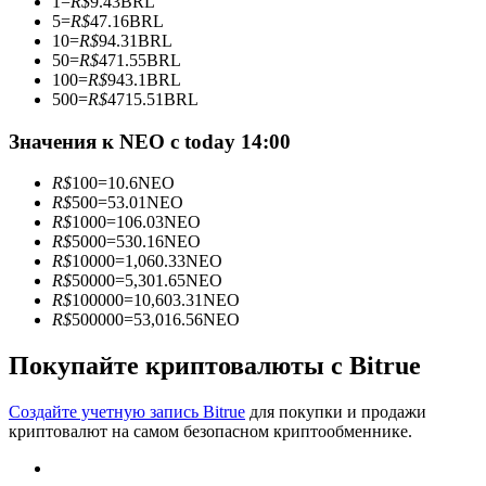
1
=
R$
9.43
BRL
5
=
R$
47.16
BRL
10
=
R$
94.31
BRL
50
=
R$
471.55
BRL
100
=
R$
943.1
BRL
Станьте копи-трейдером
500
=
R$
4715.51
BRL
Наслаждайтесь распределением прибыли и комиссиями
Значения к NEO с today 14:00
за копи-трейдинг
R$
100
=
10.6
NEO
R$
500
=
53.01
NEO
R$
1000
=
106.03
NEO
R$
5000
=
530.16
NEO
R$
10000
=
1,060.33
NEO
R$
50000
=
5,301.65
NEO
R$
100000
=
10,603.31
NEO
R$
500000
=
53,016.56
NEO
Покупайте криптовалюты с Bitrue
Информация
Анализ больших данных, включая торговую информацию
Создайте учетную запись Bitrue
для покупки и продажи
и т. д.
криптовалют на самом безопасном криптообменнике.