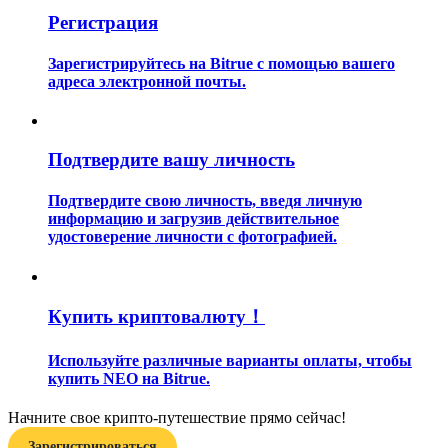
Регистрация
Зарегистрируйтесь на Bitrue с помощью вашего
адреса электронной почты.
Гид
Подтвердите вашу личность
Руководство для начинающих по фьючерсам
Подтвердите свою личность, введя личную
информацию и загрузив действительное
удостоверение личности с фотографией.
Купить криптовалюту！
Используйте различные варианты оплаты, чтобы
купить NEO на Bitrue.
Торговые стратегии
Начните свое крипто-путешествие прямо сейчас!
Узнайте, как оставаться прибыльным
Зарегистрироваться