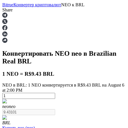
Bitrue
Конвертер криптовалют
NEO
к
BRL
Share
Фьючерсы
Конвертировать NEO
neo
в Brazilian
Real
BRL
1 NEO = R$9.43 BRL
NEO в BRL: 1 NEO конвертируется в R$9.43 BRL на August 6
at 2:00 PM
USDT-фьючерсы
Фьючерсы с использованием USDT в качестве
обеспечения
neo
neo
BRL
Купить
neo
(
neo
)