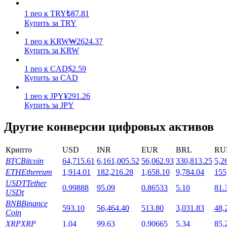
1
neo
к
TRY
₺
87.81
Купить за TRY
1
neo
к
KRW
₩
2624.37
Купить за KRW
1
neo
к
CAD
$
2.59
Стейкинг
Купить за CAD
Высокая прибыль и мгновенный доступ
1
neo
к
JPY
¥
291.26
Купить за JPY
Другие конверсии цифровых активов
Крипто
USD
INR
EUR
BRL
RU
BTC
Bitcoin
64,715.61
6,161,005.52
56,062.93
330,813.25
5,2
ETH
Ethereum
1,914.01
182,216.28
1,658.10
9,784.04
155
USDT
Tether
0.99888
95.09
0.86533
5.10
81.
USDt
Launchpool
BNB
Binance
593.10
56,464.40
513.80
3,031.83
48,
Гибкая ставка для заработка популярных токенов
Coin
XRP
XRP
1.04
99.63
0.90665
5.34
85.