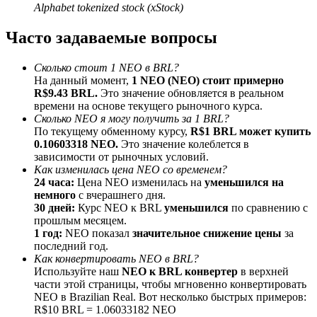
Alphabet tokenized stock (xStock)
До 65% комиссии!
Часто задаваемые вопросы
Сколько стоит 1 NEO в BRL?
На данный момент,
1 NEO (NEO) стоит примерно
R$9.43 BRL.
Это значение обновляется в реальном
времени на основе текущего рыночного курса.
Сколько NEO я могу получить за 1 BRL?
По текущему обменному курсу,
R$1 BRL может купить
0.10603318 NEO.
Это значение колеблется в
зависимости от рыночных условий.
Реферал
Как изменилась цена NEO со временем?
Пригласите друга, чтобы получить денежные
24 часа:
Цена NEO изменилась на
уменьшился на
вознаграждения
немного
с вчерашнего дня.
30 дней:
Курс NEO к BRL
уменьшился
по сравнению с
Deposit CASHCAT & Win
прошлым месяцем.
1 год:
NEO показал
значительное снижение цены
за
последний год.
Как конвертировать NEO в BRL?
Используйте наш
NEO к BRL конвертер
в верхней
части этой страницы, чтобы мгновенно конвертировать
NEO в Brazilian Real. Вот несколько быстрых примеров:
R$10 BRL = 1.06033182 NEO