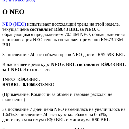
О NEO
NEO (NEO)
испытывает восходящий тренд на этой неделе,
текущая цена
составляет R$9.43 BRL за NEO
. С
обращающимся предложением 70.54M NEO, общая рыночная
Фьючерсы на COIN-M
капитализация NEO теперь составляет примерно R$673.73M
BRL.
Криптовалютные фьючерсы
За последние 24 часа объем торгов NEO достиг R$5.59K BRL
В настоящее время курс
NEO к BRL
составляет R$9.43 BRL
TradFi
за 1 NEO
. Это означает:
Деривативы на акции, форекс, драгоценные металлы и
1
NEO
=
R$
9.43
BRL
сырьевые товары
R$
1
BRL
=
0.10603318
NEO
(Примечание: Комиссии за обмен и газовые расходы не
включены.)
За последние 7 дней цена NEO изменилась на увеличилось на
1.64%.
За последние 24 часа курс колебался на 0.53%,
достигнув максимума R$0 BRL и минимума R$0 BRL.