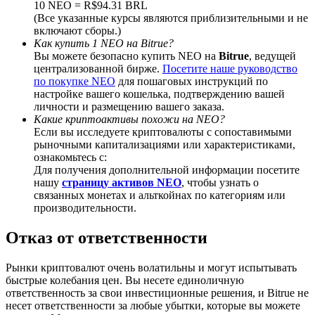
10 NEO = R$94.31 BRL
(Все указанные курсы являются приблизительными и не
включают сборы.)
Как купить 1 NEO на Bitrue?
Вы можете безопасно купить NEO на
Bitrue
, ведущей
централизованной бирже.
Посетите наше руководство
Deposit CASHCAT & Win
по покупке NEO
для пошаговых инструкций по
настройке вашего кошелька, подтверждению вашей
Share 500000 CASHCAT prize pool
личности и размещению вашего заказа.
Какие криптоактивы похожи на NEO?
Если вы исследуете криптовалюты с сопоставимыми
рыночными капитализациями или характеристиками,
Exclusive for BitMart Users
ознакомьтесь с:
Для получения дополнительной информации посетите
Register & Trade to Win 500,000 USDT
нашу
страницу активов NEO
, чтобы узнать о
связанных монетах и альткойнах по категориям или
производительности.
Отказ от ответственности
Precious Metals Trading Carnival
Trade Gold & Silver · 33,333 USDT Bonus
Рынки криптовалют очень волатильны и могут испытывать
быстрые колебания цен. Вы несете единоличную
ответственность за свои инвестиционные решения, и Bitrue не
несет ответственности за любые убытки, которые вы можете