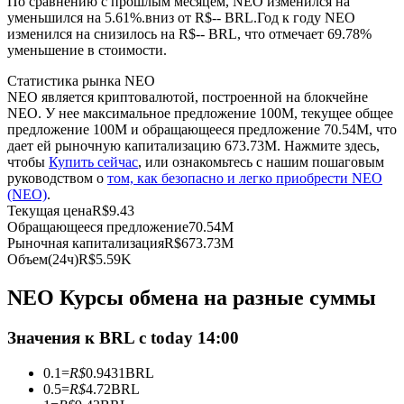
По сравнению с прошлым месяцем, NEO изменился на
уменьшился на 5.61%.вниз от R$-- BRL.
Год к году NEO
изменился на снизилось на R$-- BRL, что отмечает 69.78%
USDC фьючерсы
уменьшение в стоимости.
Фьючерсы с использованием USDC в качестве
Статистика рынка NEO
обеспечения
NEO является криптовалютой, построенной на блокчейне
NEO. У нее максимальное предложение 100M, текущее общее
предложение 100M и обращающееся предложение 70.54M, что
дает ей рыночную капитализацию 673.73M. Нажмите здесь,
чтобы
Купить сейчас
, или ознакомьтесь с нашим пошаговым
руководством о
том, как безопасно и легко приобрести NEO
(NEO)
.
Текущая цена
R$
9.43
Обращающееся предложение
70.54M
Рыночная капитализация
R$
673.73M
Объем(24ч)
R$
5.59K
Копирование торговли
NEO Курсы обмена на разные суммы
Присоединяйтесь к лучшим трейдерам
Значения к BRL с today 14:00
0.1
=
R$
0.9431
BRL
0.5
=
R$
4.72
BRL