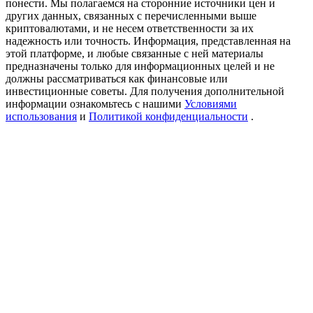
понести. Мы полагаемся на сторонние источники цен и
USDT New User Exclusive 10% APR
других данных, связанных с перечисленными выше
криптовалютами, и не несем ответственности за их
USDT Flexible Staking | Daily Rewards
надежность или точность. Информация, представленная на
этой платформе, и любые связанные с ней материалы
предназначены только для информационных целей и не
должны рассматриваться как финансовые или
инвестиционные советы. Для получения дополнительной
New Listing Futures Fest
информации ознакомьтесь с нашими
Условиями
Trade New Futures, Win 200,000 USDT
использования
и
Политикой конфиденциальности
.
Crypto World Cup 2026: Grand Finale
77,777+3k Rewards