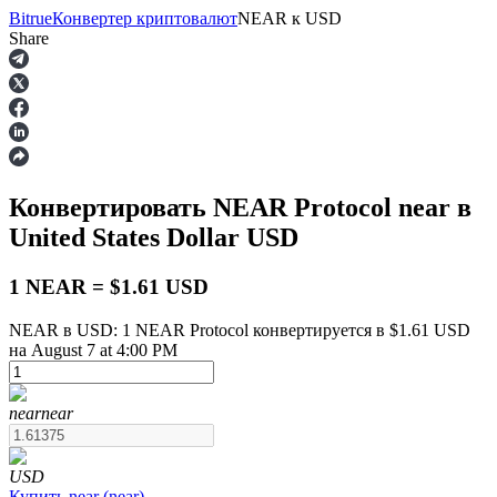
Bitrue
Конвертер криптовалют
NEAR
к
USD
Share
Фьючерсы
Конвертировать NEAR Protocol
near
в
United States Dollar
USD
1 NEAR = $1.61 USD
NEAR в USD: 1 NEAR Protocol конвертируется в $1.61 USD
на August 7 at 4:00 PM
USDT-фьючерсы
Фьючерсы с использованием USDT в качестве
обеспечения
near
near
USD
Купить
near
(
near
)