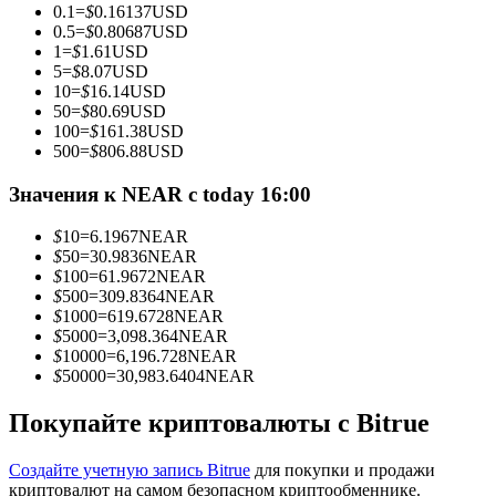
0.1
=
$
0.16137
USD
0.5
=
$
0.80687
USD
1
=
$
1.61
USD
5
=
$
8.07
USD
10
=
$
16.14
USD
Станьте копи-трейдером
50
=
$
80.69
USD
100
=
$
161.38
USD
Наслаждайтесь распределением прибыли и комиссиями
500
=
$
806.88
USD
за копи-трейдинг
Значения к NEAR с today 16:00
$
10
=
6.1967
NEAR
$
50
=
30.9836
NEAR
$
100
=
61.9672
NEAR
$
500
=
309.8364
NEAR
$
1000
=
619.6728
NEAR
$
5000
=
3,098.364
NEAR
$
10000
=
6,196.728
NEAR
$
50000
=
30,983.6404
NEAR
Информация
Анализ больших данных, включая торговую информацию
Покупайте криптовалюты с Bitrue
и т. д.
Создайте учетную запись Bitrue
для покупки и продажи
криптовалют на самом безопасном криптообменнике.