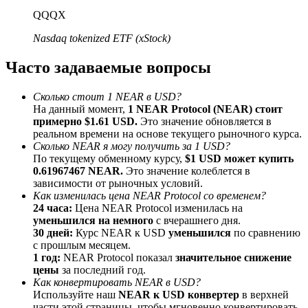
До 65% комиссии!
QQQX
Nasdaq tokenized ETF (xStock)
Часто задаваемые вопросы
Сколько стоит 1 NEAR в USD?
На данный момент,
1 NEAR Protocol (NEAR) стоит
примерно $1.61 USD.
Это значение обновляется в
реальном времени на основе текущего рыночного курса.
Сколько NEAR я могу получить за 1 USD?
Реферал
По текущему обменному курсу,
$1 USD может купить
0.61967467 NEAR.
Это значение колеблется в
Пригласите друга, чтобы получить денежные
зависимости от рыночных условий.
вознаграждения
Как изменилась цена NEAR Protocol со временем?
24 часа:
Цена NEAR Protocol изменилась на
BTC Welcome Rewards
уменьшился на немного
с вчерашнего дня.
30 дней:
Курс NEAR к USD
уменьшился
по сравнению
с прошлым месяцем.
1 год:
NEAR Protocol показал
значительное снижение
цены
за последний год.
Как конвертировать NEAR в USD?
Используйте наш
NEAR к USD конвертер
в верхней
части этой страницы, чтобы мгновенно конвертировать