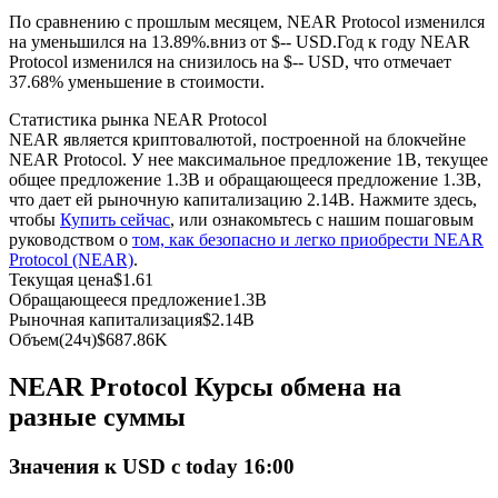
По сравнению с прошлым месяцем, NEAR Protocol изменился
на уменьшился на 13.89%.вниз от $-- USD.
Год к году NEAR
USDC фьючерсы
Protocol изменился на снизилось на $-- USD, что отмечает
37.68% уменьшение в стоимости.
Фьючерсы с использованием USDC в качестве
обеспечения
Статистика рынка NEAR Protocol
NEAR является криптовалютой, построенной на блокчейне
NEAR Protocol. У нее максимальное предложение 1B, текущее
общее предложение 1.3B и обращающееся предложение 1.3B,
что дает ей рыночную капитализацию 2.14B. Нажмите здесь,
чтобы
Купить сейчас
, или ознакомьтесь с нашим пошаговым
руководством о
том, как безопасно и легко приобрести NEAR
Protocol (NEAR)
.
Текущая цена
$
1.61
Обращающееся предложение
1.3B
Рыночная капитализация
$
2.14B
Копирование торговли
Объем(24ч)
$
687.86K
Присоединяйтесь к лучшим трейдерам
NEAR Protocol Курсы обмена на
разные суммы
Значения к USD с today 16:00