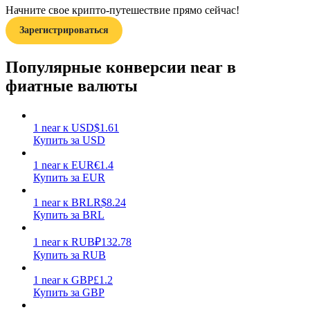
Начните свое крипто-путешествие прямо сейчас!
Зарегистрироваться
Популярные конверсии near в
фиатные валюты
Заработок
1
near
к
USD
$
1.61
Купить за USD
1
near
к
EUR
€
1.4
Купить за EUR
1
near
к
BRL
R$
8.24
Купить за BRL
1
near
к
RUB
₽
132.78
Силовая свинья
Купить за RUB
Получайте конкурентные награды ежедневно
1
near
к
GBP
£
1.2
Купить за GBP