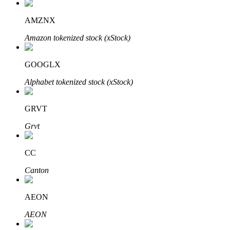
Узнайте о пассивном доходе
AMZNX
Bitrue
AI
Amazon tokenized stock (xStock)
GOOGLX
Alphabet tokenized stock (xStock)
GRVT
Bitrue Партнеры
Grvt
CC
Canton
AEON
AEON
Партнеры Bitrue