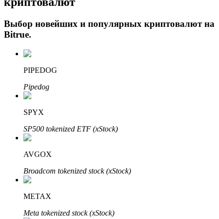
криптовалют
Выбор новейших и популярных криптовалют на
Bitrue
.
PIPEDOG
Pipedog
Авто Инвест
SPYX
Получите долгосрочную прибыль и гибкие проценты
SP500 tokenized ETF (xStock)
AVGOX
Broadcom tokenized stock (xStock)
METAX
Meta tokenized stock (xStock)
Изучите стейкинг