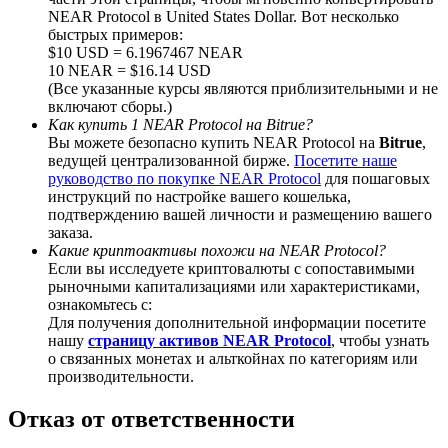
NEAR Protocol в United States Dollar. Вот несколько
быстрых примеров:
$10 USD = 6.1967467 NEAR
10 NEAR = $16.14 USD
(Все указанные курсы являются приблизительными и не
BTC Welcome Rewards
включают сборы.)
Как купить 1 NEAR Protocol на Bitrue?
Deposit & Trade BTC to Share 25000 USDT prize pool!
Вы можете безопасно купить NEAR Protocol на
Bitrue
,
ведущей централизованной бирже.
Посетите наше
руководство по покупке NEAR Protocol
для пошаговых
инструкций по настройке вашего кошелька,
подтверждению вашей личности и размещению вашего
Deposit CASHCAT & Win
заказа.
Какие криптоактивы похожи на NEAR Protocol?
Share 500000 CASHCAT prize pool
Если вы исследуете криптовалюты с сопоставимыми
рыночными капитализациями или характеристиками,
ознакомьтесь с:
Для получения дополнительной информации посетите
Exclusive for BitMart Users
нашу
страницу активов NEAR Protocol
, чтобы узнать
о связанных монетах и альткойнах по категориям или
Register & Trade to Win 500,000 USDT
производительности.
Отказ от ответственности