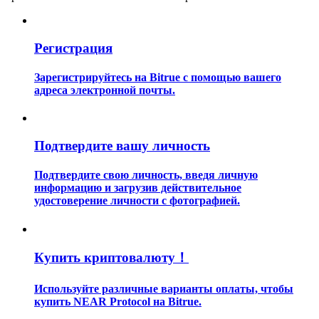
Регистрация
Зарегистрируйтесь на Bitrue с помощью вашего
адреса электронной почты.
Гид
Руководство для начинающих по фьючерсам
Подтвердите вашу личность
Подтвердите свою личность, введя личную
информацию и загрузив действительное
удостоверение личности с фотографией.
Купить криптовалюту！
Торговые стратегии
Используйте различные варианты оплаты, чтобы
купить NEAR Protocol на Bitrue.
Узнайте, как оставаться прибыльным