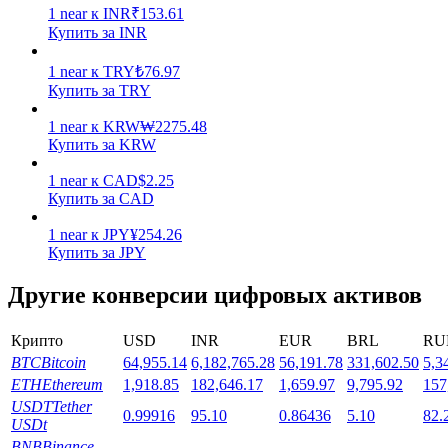
1
near
к
INR
₹
153.61
Купить за INR
1
near
к
TRY
₺
76.97
Купить за TRY
1
near
к
KRW
₩
2275.48
Стейкинг
Купить за KRW
Высокая прибыль и мгновенный доступ
1
near
к
CAD
$
2.25
Купить за CAD
1
near
к
JPY
¥
254.26
Купить за JPY
Другие конверсии цифровых активов
Крипто
USD
INR
EUR
BRL
RU
BTC
Bitcoin
64,955.14
6,182,765.28
56,191.78
331,602.50
5,3
Launchpool
ETH
Ethereum
1,918.85
182,646.17
1,659.97
9,795.92
157
USDT
Tether
0.99916
95.10
0.86436
5.10
82.
Гибкая ставка для заработка популярных токенов
USDt
BNB
Binance