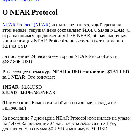
О NEAR Protocol
NEAR Protocol (NEAR)
испытывает нисходящий тренд на
этой неделе, текущая цена
составляет $1.61 USD за NEAR
. С
обращающимся предложением 1.3B NEAR, общая рыночная
Фьючерсы на COIN-M
капитализация NEAR Protocol теперь составляет примерно
$2.14B USD.
Криптовалютные фьючерсы
За последние 24 часа объем торгов NEAR Protocol достиг
$687.86K USD
TradFi
В настоящее время курс
NEAR к USD
составляет $1.61 USD
за 1 NEAR
. Это означает:
Деривативы на акции, форекс, драгоценные металлы и
сырьевые товары
1
NEAR
=
$
1.61
USD
$
1
USD
=
0.61967467
NEAR
(Примечание: Комиссии за обмен и газовые расходы не
включены.)
За последние 7 дней цена NEAR Protocol изменилась на упало
на 4.48%.
За последние 24 часа курс колебался на 3.17%,
достигнув максимума $0 USD и минимума $0 USD.