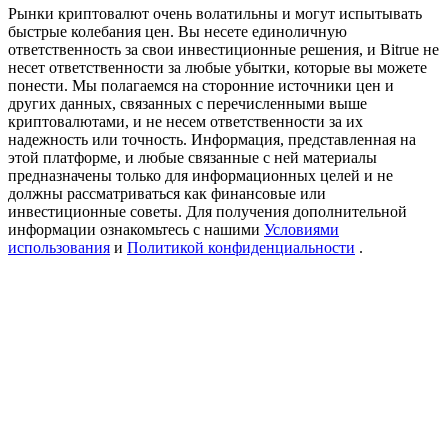
Precious Metals Trading Carnival
Рынки криптовалют очень волатильны и могут испытывать
быстрые колебания цен. Вы несете единоличную
Trade Gold & Silver · 33,333 USDT Bonus
ответственность за свои инвестиционные решения, и Bitrue не
несет ответственности за любые убытки, которые вы можете
понести. Мы полагаемся на сторонние источники цен и
других данных, связанных с перечисленными выше
криптовалютами, и не несем ответственности за их
USDT New User Exclusive 10% APR
надежность или точность. Информация, представленная на
этой платформе, и любые связанные с ней материалы
USDT Flexible Staking | Daily Rewards
предназначены только для информационных целей и не
должны рассматриваться как финансовые или
инвестиционные советы. Для получения дополнительной
информации ознакомьтесь с нашими
Условиями
использования
и
Политикой конфиденциальности
.
BTC New User Exclusive: 6.5% APR
BTC Flexible Staking | Daily Rewards