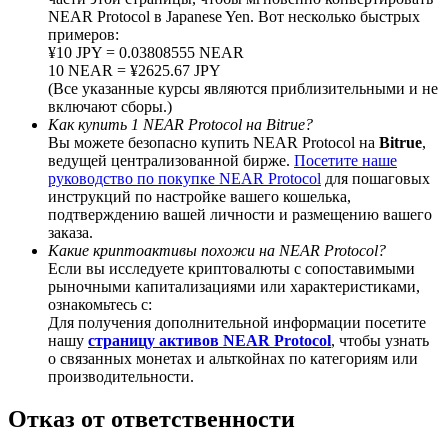
NEAR Protocol в Japanese Yen. Вот несколько быстрых
примеров:
¥10 JPY = 0.03808555 NEAR
10 NEAR = ¥2625.67 JPY
(Все указанные курсы являются приблизительными и не
BTC Welcome Rewards
включают сборы.)
Как купить 1 NEAR Protocol на Bitrue?
Deposit & Trade BTC to Share 25000 USDT prize pool!
Вы можете безопасно купить NEAR Protocol на
Bitrue
,
ведущей централизованной бирже.
Посетите наше
руководство по покупке NEAR Protocol
для пошаговых
инструкций по настройке вашего кошелька,
подтверждению вашей личности и размещению вашего
Deposit CASHCAT & Win
заказа.
Какие криптоактивы похожи на NEAR Protocol?
Share 500000 CASHCAT prize pool
Если вы исследуете криптовалюты с сопоставимыми
рыночными капитализациями или характеристиками,
ознакомьтесь с:
Для получения дополнительной информации посетите
Exclusive for BitMart Users
нашу
страницу активов NEAR Protocol
, чтобы узнать
о связанных монетах и альткойнах по категориям или
Register & Trade to Win 500,000 USDT
производительности.
Отказ от ответственности