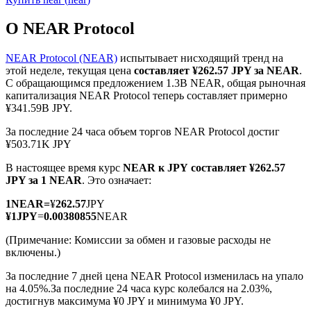
О NEAR Protocol
NEAR Protocol (NEAR)
испытывает нисходящий тренд на
этой неделе, текущая цена
составляет ¥262.57 JPY за NEAR
.
С обращающимся предложением 1.3B NEAR, общая рыночная
Фьючерсы на COIN-M
капитализация NEAR Protocol теперь составляет примерно
¥341.59B JPY.
Криптовалютные фьючерсы
За последние 24 часа объем торгов NEAR Protocol достиг
¥503.71K JPY
TradFi
В настоящее время курс
NEAR к JPY
составляет ¥262.57
JPY за 1 NEAR
. Это означает:
Деривативы на акции, форекс, драгоценные металлы и
сырьевые товары
1
NEAR
=
¥
262.57
JPY
¥
1
JPY
=
0.00380855
NEAR
(Примечание: Комиссии за обмен и газовые расходы не
включены.)
За последние 7 дней цена NEAR Protocol изменилась на упало
на 4.05%.
За последние 24 часа курс колебался на 2.03%,
достигнув максимума ¥0 JPY и минимума ¥0 JPY.