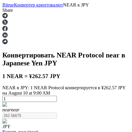
Bitrue
Конвертер криптовалют
NEAR
к
JPY
Share
Фьючерсы
Конвертировать NEAR Protocol
near
в
Japanese Yen
JPY
1 NEAR = ¥262.57 JPY
NEAR в JPY: 1 NEAR Protocol конвертируется в ¥262.57 JPY
на August 10 at 9:00 AM
USDT-фьючерсы
Фьючерсы с использованием USDT в качестве
обеспечения
near
near
JPY
Купить
near
(
near
)