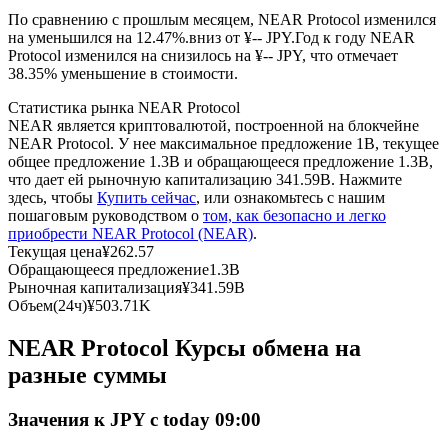
По сравнению с прошлым месяцем, NEAR Protocol изменился
на уменьшился на 12.47%.вниз от ¥-- JPY.
Год к году NEAR
USDC фьючерсы
Protocol изменился на снизилось на ¥-- JPY, что отмечает
38.35% уменьшение в стоимости.
Фьючерсы с использованием USDC в качестве
обеспечения
Статистика рынка NEAR Protocol
NEAR является криптовалютой, построенной на блокчейне
NEAR Protocol. У нее максимальное предложение 1B, текущее
общее предложение 1.3B и обращающееся предложение 1.3B,
что дает ей рыночную капитализацию 341.59B. Нажмите
здесь, чтобы
Купить сейчас
, или ознакомьтесь с нашим
пошаговым руководством о
том, как безопасно и легко
приобрести NEAR Protocol (NEAR)
.
Текущая цена
¥
262.57
Обращающееся предложение
1.3B
Рыночная капитализация
¥
341.59B
Копирование торговли
Объем(24ч)
¥
503.71K
Присоединяйтесь к лучшим трейдерам
NEAR Protocol Курсы обмена на
разные суммы
Значения к JPY с today 09:00