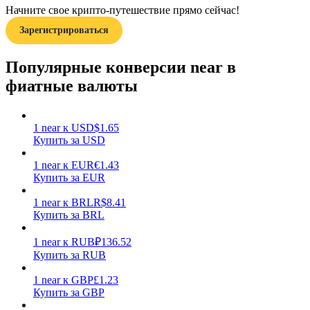
Начните свое крипто-путешествие прямо сейчас!
Зарегистрироваться
Популярные конверсии near в
фиатные валюты
Заработок
1
near
к
USD
$
1.65
Купить за USD
1
near
к
EUR
€
1.43
Купить за EUR
1
near
к
BRL
R$
8.41
Купить за BRL
1
near
к
RUB
₽
136.52
Силовая свинья
Купить за RUB
Получайте конкурентные награды ежедневно
1
near
к
GBP
£
1.23
Купить за GBP