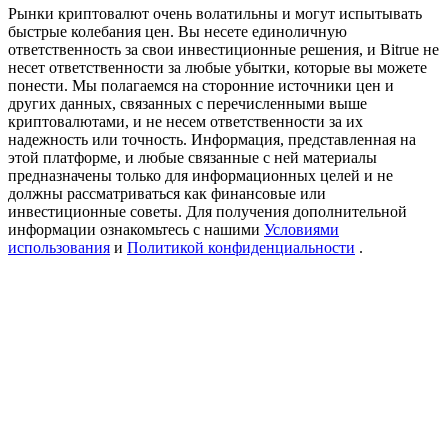
Precious Metals Trading Carnival
Рынки криптовалют очень волатильны и могут испытывать
быстрые колебания цен. Вы несете единоличную
Trade Gold & Silver · 33,333 USDT Bonus
ответственность за свои инвестиционные решения, и Bitrue не
несет ответственности за любые убытки, которые вы можете
понести. Мы полагаемся на сторонние источники цен и
других данных, связанных с перечисленными выше
криптовалютами, и не несем ответственности за их
USDT New User Exclusive 10% APR
надежность или точность. Информация, представленная на
этой платформе, и любые связанные с ней материалы
USDT Flexible Staking | Daily Rewards
предназначены только для информационных целей и не
должны рассматриваться как финансовые или
инвестиционные советы. Для получения дополнительной
информации ознакомьтесь с нашими
Условиями
использования
и
Политикой конфиденциальности
.
BTC New User Exclusive: 6.5% APR
BTC Flexible Staking | Daily Rewards