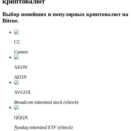
криптовалют
Выбор новейших и популярных криптовалют на
Bitrue
.
CC
Canton
Авто Инвест
AEON
Получите долгосрочную прибыль и гибкие проценты
AEON
AVGOX
Broadcom tokenized stock (xStock)
QQQX
Nasdaq tokenized ETF (xStock)
Изучите стейкинг