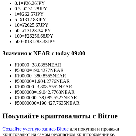
0.1
=
¥
26.26
JPY
0.5
=
¥
131.28
JPY
1
=
¥
262.57
JPY
5
=
¥
1312.83
JPY
10
=
¥
2625.67
JPY
Станьте копи-трейдером
50
=
¥
13128.34
JPY
100
=
¥
26256.68
JPY
Наслаждайтесь распределением прибыли и комиссиями
500
=
¥
131283.38
JPY
за копи-трейдинг
Значения к NEAR с today 09:00
¥
10000
=
38.0855
NEAR
¥
50000
=
190.4277
NEAR
¥
100000
=
380.8555
NEAR
¥
500000
=
1,904.2776
NEAR
¥
1000000
=
3,808.5552
NEAR
¥
5000000
=
19,042.7763
NEAR
¥
10000000
=
38,085.5527
NEAR
¥
50000000
=
190,427.7635
NEAR
Информация
Анализ больших данных, включая торговую информацию
Покупайте криптовалюты с Bitrue
и т. д.
Создайте учетную запись Bitrue
для покупки и продажи
криптовалют на самом безопасном криптообменнике.