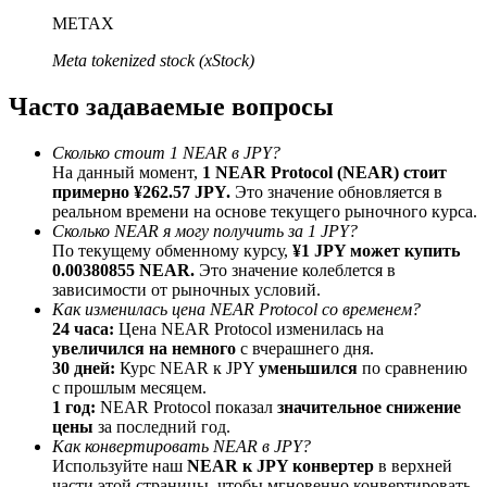
До 65% комиссии!
METAX
Meta tokenized stock (xStock)
Часто задаваемые вопросы
Сколько стоит 1 NEAR в JPY?
На данный момент,
1 NEAR Protocol (NEAR) стоит
примерно ¥262.57 JPY.
Это значение обновляется в
реальном времени на основе текущего рыночного курса.
Сколько NEAR я могу получить за 1 JPY?
Реферал
По текущему обменному курсу,
¥1 JPY может купить
0.00380855 NEAR.
Это значение колеблется в
Пригласите друга, чтобы получить денежные
зависимости от рыночных условий.
вознаграждения
Как изменилась цена NEAR Protocol со временем?
24 часа:
Цена NEAR Protocol изменилась на
BTC Welcome Rewards
увеличился на немного
с вчерашнего дня.
30 дней:
Курс NEAR к JPY
уменьшился
по сравнению
с прошлым месяцем.
1 год:
NEAR Protocol показал
значительное снижение
цены
за последний год.
Как конвертировать NEAR в JPY?
Используйте наш
NEAR к JPY конвертер
в верхней
части этой страницы, чтобы мгновенно конвертировать