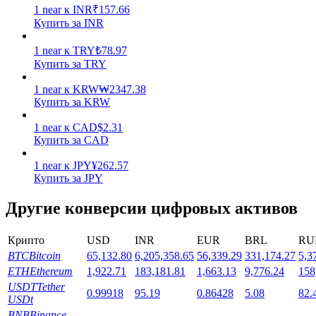
1
near
к
INR
₹
157.66
Купить за INR
1
near
к
TRY
₺
78.97
Купить за TRY
1
near
к
KRW
₩
2347.38
Стейкинг
Купить за KRW
Высокая прибыль и мгновенный доступ
1
near
к
CAD
$
2.31
Купить за CAD
1
near
к
JPY
¥
262.57
Купить за JPY
Другие конверсии цифровых активов
Крипто
USD
INR
EUR
BRL
RU
BTC
Bitcoin
65,132.80
6,205,358.65
56,339.29
331,174.27
5,3
Launchpool
ETH
Ethereum
1,922.71
183,181.81
1,663.13
9,776.24
158
USDT
Tether
0.99918
95.19
0.86428
5.08
82.
Гибкая ставка для заработка популярных токенов
USDt
BNB
Binance