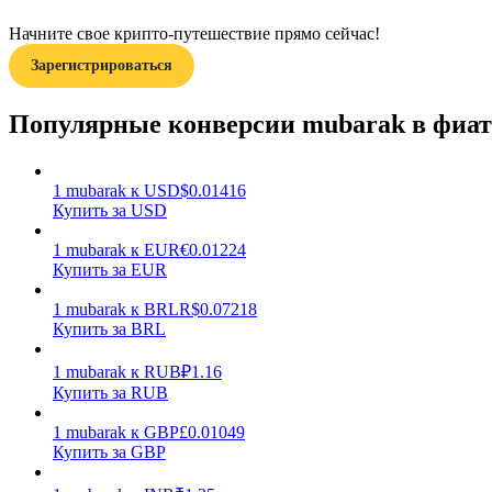
Начните свое крипто-путешествие прямо сейчас!
Гид
Зарегистрироваться
Руководство для начинающих по фьючерсам
Популярные конверсии mubarak в фиа
1
mubarak
к
USD
$
0.01416
Купить за USD
1
mubarak
к
EUR
€
0.01224
Купить за EUR
1
mubarak
к
BRL
R$
0.07218
Торговые стратегии
Купить за BRL
Узнайте, как оставаться прибыльным
1
mubarak
к
RUB
₽
1.16
Купить за RUB
1
mubarak
к
GBP
£
0.01049
Купить за GBP