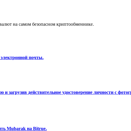
а копи-трейдинг
валют на самом безопасном криптообменнике.
 электронной почты.
 т. д.
 и загрузив действительное удостоверение личности с фотог
ь Mubarak на Bitrue.