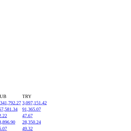
UB
TRY
,341,792.27
3,097,151.42
57,581.34
91,365.07
2.22
47.67
8,896.90
28,350.24
5.07
49.32