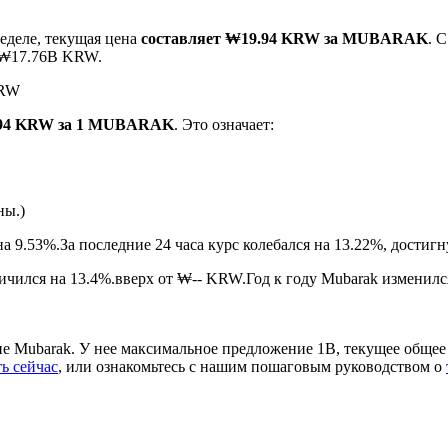
еделе, текущая цена
составляет ₩19.94 KRW за MUBARAK
. 
о ₩17.76B KRW.
KRW
.94 KRW за 1 MUBARAK
. Это означает:
ны.)
ырьевые товары
на 9.53%.
За последние 24 часа курс колебался на 13.22%, дос
ичился на 13.4%.вверх от ₩-- KRW.
Год к году Mubarak изменилс
Mubarak. У нее максимальное предложение 1B, текущее общее 
ь сейчас
, или ознакомьтесь с нашим пошаговым руководством о