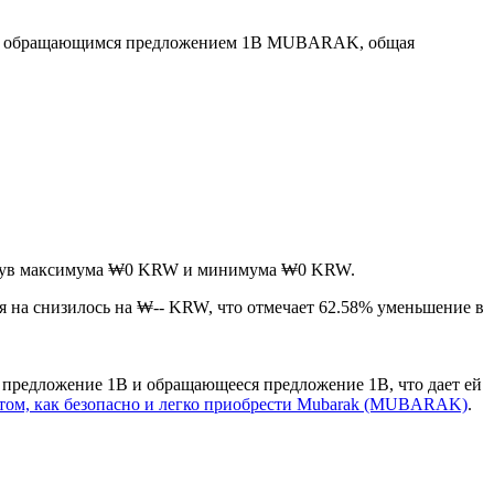
С обращающимся предложением 1B MUBARAK, общая
тигнув максимума ₩0 KRW и минимума ₩0 KRW.
я на снизилось на ₩-- KRW, что отмечает 62.58% уменьшение в
предложение 1B и обращающееся предложение 1B, что дает ей
том, как безопасно и легко приобрести Mubarak (MUBARAK)
.