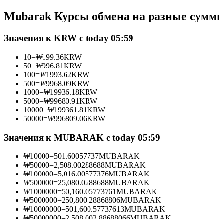
Фьючерсы с использованием USDC в качестве обеспечен
Mubarak Курсы обмена на разные сум
Значения к KRW с today 05:59
10
=
₩
199.36
KRW
50
=
₩
996.81
KRW
100
=
₩
1993.62
KRW
500
=
₩
9968.09
KRW
1000
=
₩
19936.18
KRW
5000
=
₩
99680.91
KRW
10000
=
₩
199361.81
KRW
Копирование торговли
50000
=
₩
996809.06
KRW
Присоединяйтесь к лучшим трейдерам
Значения к MUBARAK с today 05:59
₩
10000
=
501.60057737
MUBARAK
₩
50000
=
2,508.00288688
MUBARAK
₩
100000
=
5,016.00577376
MUBARAK
₩
500000
=
25,080.0288688
MUBARAK
₩
1000000
=
50,160.05773761
MUBARAK
₩
5000000
=
250,800.28868806
MUBARAK
₩
10000000
=
501,600.57737613
MUBARAK
₩
50000000
=
2,508,002.88688066
MUBARAK