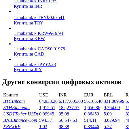
1
mubarak
к
INR
₹
1.35
Купить за INR
Заработок
1
mubarak
к
TRY
₺
0.67541
Купить за TRY
1
mubarak
к
KRW
₩
19.94
Купить за KRW
1
mubarak
к
CAD
$
0.01975
Купить за CAD
1
mubarak
к
JPY
¥
2.23
Купить за JPY
Силовая свинья
Другие конверсии цифровых активов
Получайте конкурентные награды ежедневно
Крипто
USD
INR
EUR
BRL
R
BTC
Bitcoin
64,933.20
6,177,605.00
56,165.40
331,009.99
5
ETH
Ethereum
1,915.51
182,237.57
1,656.86
9,764.69
1
USDT
Tether USDt
0.99945
95.08
0.86450
5.09
8
BNB
Binance Coin
594.37
56,547.63
514.11
3,029.94
4
XRP
XRP
1.03
98.38
0.89446
5.27
8