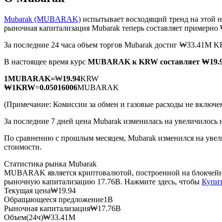
Mubarak (MUBARAK)
испытывает восходящий тренд на этой н
рыночная капитализация Mubarak теперь составляет примерн
За последние 24 часа объем торгов Mubarak достиг ₩33.41M 
Фьючерсы на COIN-M
В настоящее время курс
MUBARAK к KRW
составляет ₩19
Криптовалютные фьючерсы
1
MUBARAK
=
₩
19.94
KRW
₩
1
KRW
=
0.05016006
MUBARAK
TradFi
(Примечание: Комиссии за обмен и газовые расходы не включе
Деривативы на акции, форекс, драгоценные металлы и с
За последние 7 дней цена Mubarak изменилась на увеличилось 
По сравнению с прошлым месяцем, Mubarak изменился на увел
стоимости.
Статистика рынка Mubarak
MUBARAK является криптовалютой, построенной на блокчейне 
рыночную капитализацию 17.76B. Нажмите здесь, чтобы
Купит
Текущая цена
₩
19.94
Обращающееся предложение
1B
Рыночная капитализация
₩
17.76B
USDC фьючерсы
Объем(24ч)
₩
33.41M