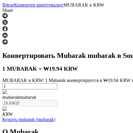
Bitrue
Конвертер криптовалют
MUBARAK
к
KRW
Share
Фьючерсы
Конвертировать Mubarak
mubarak
в So
1 MUBARAK = ₩19.94 KRW
MUBARAK в KRW: 1 Mubarak конвертируется в ₩19.94 KRW на
USDT-фьючерсы
mubarak
mubarak
Фьючерсы с использованием USDT в качестве обеспечен
KRW
Купить
mubarak
(
mubarak
)
О Mubarak