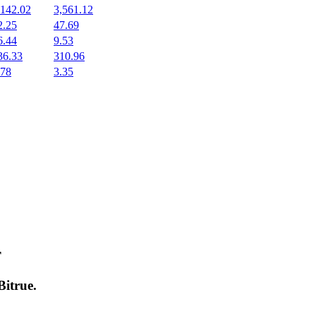
,142.02
3,561.12
2.25
47.69
6.44
9.53
36.33
310.96
.78
3.35
т
Bitrue
.