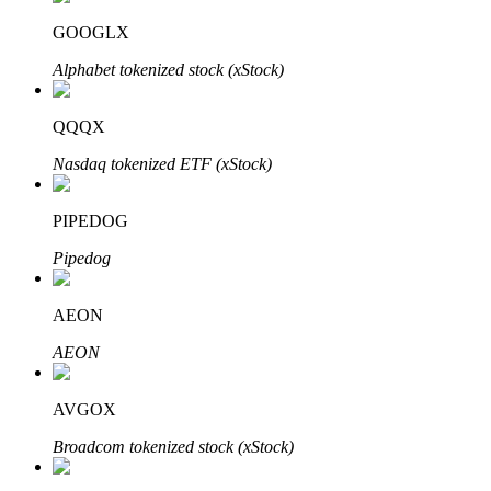
GOOGLX
Блокировки BTR
Alphabet tokenized stock (xStock)
Эксклюзивные инвестиции для владельцев BTR
QQQX
Nasdaq tokenized ETF (xStock)
PIPEDOG
Pipedog
AEON
Кредиты
AEON
Сервис заимствований, обеспеченных криптовалютой
AVGOX
Broadcom tokenized stock (xStock)