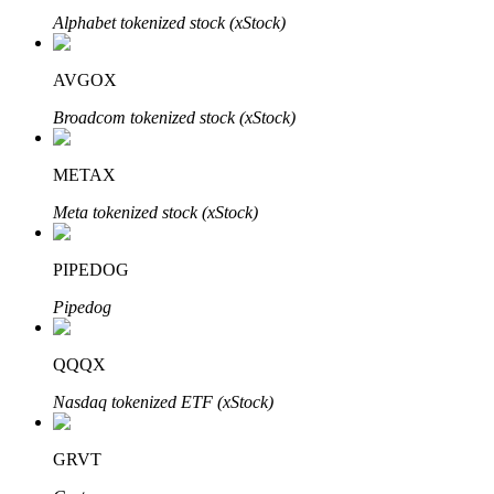
Alphabet tokenized stock (xStock)
Узнайте о пассивном доходе
Bitrue
AI
AVGOX
Broadcom tokenized stock (xStock)
METAX
Meta tokenized stock (xStock)
Bitrue Партнеры
PIPEDOG
Pipedog
QQQX
Nasdaq tokenized ETF (xStock)
GRVT
Партнеры Bitrue