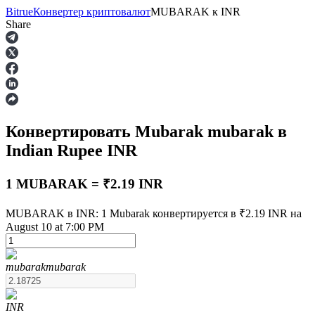
Bitrue
Конвертер криптовалют
MUBARAK
к
INR
Share
Фьючерсы
Конвертировать Mubarak
mubarak
в
Indian Rupee
INR
1 MUBARAK = ₹2.19 INR
MUBARAK в INR: 1 Mubarak конвертируется в ₹2.19 INR на
USDT-фьючерсы
August 10 at 7:00 PM
Фьючерсы с использованием USDT в качестве
обеспечения
mubarak
mubarak
INR