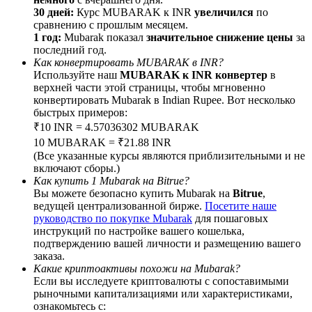
30 дней:
Курс MUBARAK к INR
увеличился
по
сравнению с прошлым месяцем.
1 год:
Mubarak показал
значительное снижение цены
за
последний год.
Как конвертировать MUBARAK в INR?
BTC Welcome Rewards
Используйте наш
MUBARAK к INR конвертер
в
верхней части этой страницы, чтобы мгновенно
Deposit & Trade BTC to Share 25000 USDT prize pool!
конвертировать Mubarak в Indian Rupee. Вот несколько
быстрых примеров:
₹10 INR = 4.57036302 MUBARAK
10 MUBARAK = ₹21.88 INR
Deposit CASHCAT & Win
(Все указанные курсы являются приблизительными и не
включают сборы.)
Share 500000 CASHCAT prize pool
Как купить 1 Mubarak на Bitrue?
Вы можете безопасно купить Mubarak на
Bitrue
,
ведущей централизованной бирже.
Посетите наше
руководство по покупке Mubarak
для пошаговых
инструкций по настройке вашего кошелька,
Exclusive for BitMart Users
подтверждению вашей личности и размещению вашего
заказа.
Register & Trade to Win 500,000 USDT
Какие криптоактивы похожи на Mubarak?
Если вы исследуете криптовалюты с сопоставимыми
рыночными капитализациями или характеристиками,
ознакомьтесь с: