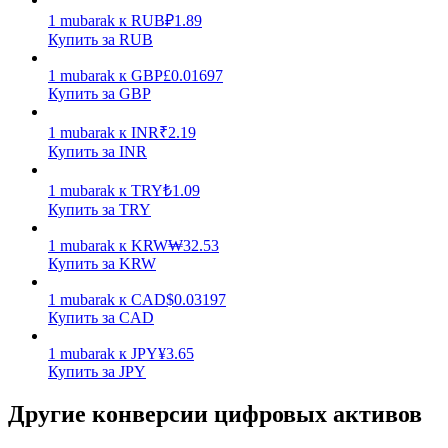
1
mubarak
к
RUB
₽
1.89
Купить за RUB
1
mubarak
к
GBP
£
0.01697
Купить за GBP
1
mubarak
к
INR
₹
2.19
Стейкинг
Купить за INR
Высокая прибыль и мгновенный доступ
1
mubarak
к
TRY
₺
1.09
Купить за TRY
1
mubarak
к
KRW
₩
32.53
Купить за KRW
1
mubarak
к
CAD
$
0.03197
Купить за CAD
1
mubarak
к
JPY
¥
3.65
Купить за JPY
Launchpool
Другие конверсии цифровых активов
Гибкая ставка для заработка популярных токенов