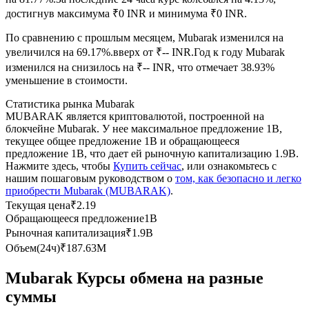
достигнув максимума ₹0 INR и минимума ₹0 INR.
USDC фьючерсы
По сравнению с прошлым месяцем, Mubarak изменился на
Фьючерсы с использованием USDC в качестве
увеличился на 69.17%.вверх от ₹-- INR.
Год к году Mubarak
обеспечения
изменился на снизилось на ₹-- INR, что отмечает 38.93%
уменьшение в стоимости.
Статистика рынка Mubarak
MUBARAK является криптовалютой, построенной на
блокчейне Mubarak. У нее максимальное предложение 1B,
текущее общее предложение 1B и обращающееся
предложение 1B, что дает ей рыночную капитализацию 1.9B.
Нажмите здесь, чтобы
Купить сейчас
, или ознакомьтесь с
нашим пошаговым руководством о
том, как безопасно и легко
приобрести Mubarak (MUBARAK)
.
Копирование торговли
Текущая цена
₹
2.19
Обращающееся предложение
1B
Присоединяйтесь к лучшим трейдерам
Рыночная капитализация
₹
1.9B
Объем(24ч)
₹
187.63M
Mubarak Курсы обмена на разные
суммы