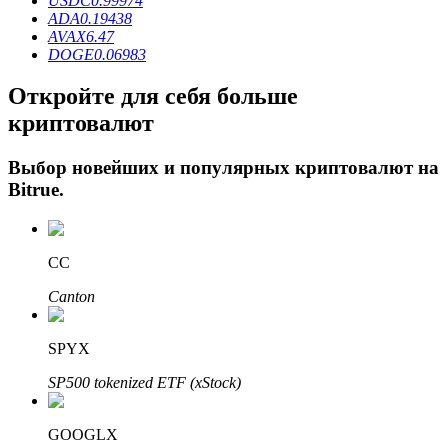
USDC
0.99974
ADA
0.19438
AVAX
6.47
DOGE
0.06983
Откройте для себя больше
криптовалют
Выбор новейших и популярных криптовалют на
Bitrue
.
Авто Инвест
Получите долгосрочную прибыль и гибкие проценты
CC
Canton
SPYX
SP500 tokenized ETF (xStock)
GOOGLX
Изучите стейкинг