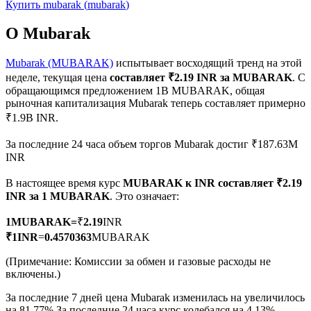
Купить
mubarak
(
mubarak
)
О Mubarak
Mubarak (MUBARAK)
испытывает восходящий тренд на этой
неделе, текущая цена
составляет ₹2.19 INR за MUBARAK
. С
Фьючерсы на COIN-M
обращающимся предложением 1B MUBARAK, общая
рыночная капитализация Mubarak теперь составляет примерно
Криптовалютные фьючерсы
₹1.9B INR.
За последние 24 часа объем торгов Mubarak достиг ₹187.63M
INR
TradFi
В настоящее время курс
MUBARAK к INR
составляет ₹2.19
Деривативы на акции, форекс, драгоценные металлы и
INR за 1 MUBARAK
. Это означает:
сырьевые товары
1
MUBARAK
=
₹
2.19
INR
₹
1
INR
=
0.4570363
MUBARAK
(Примечание: Комиссии за обмен и газовые расходы не
включены.)
За последние 7 дней цена Mubarak изменилась на увеличилось
на 81.77%.
За последние 24 часа курс колебался на 4.13%,