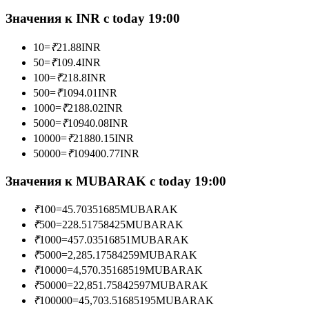
Значения к INR с today 19:00
10
=
₹
21.88
INR
Станьте копи-трейдером
50
=
₹
109.4
INR
100
=
₹
218.8
INR
Наслаждайтесь распределением прибыли и комиссиями
500
=
₹
1094.01
INR
за копи-трейдинг
1000
=
₹
2188.02
INR
5000
=
₹
10940.08
INR
10000
=
₹
21880.15
INR
50000
=
₹
109400.77
INR
Значения к MUBARAK с today 19:00
₹
100
=
45.70351685
MUBARAK
₹
500
=
228.51758425
MUBARAK
Информация
₹
1000
=
457.03516851
MUBARAK
₹
5000
=
2,285.17584259
MUBARAK
Анализ больших данных, включая торговую информацию
₹
10000
=
4,570.35168519
MUBARAK
и т. д.
₹
50000
=
22,851.75842597
MUBARAK
₹
100000
=
45,703.51685195
MUBARAK