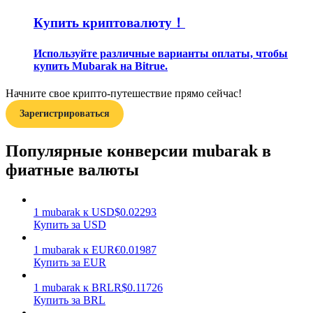
Купить криптовалюту！
Используйте различные варианты оплаты, чтобы
купить Mubarak на Bitrue.
Начните свое крипто-путешествие прямо сейчас!
Заработок
Зарегистрироваться
Популярные конверсии mubarak в
фиатные валюты
1
mubarak
к
USD
$
0.02293
Купить за USD
Силовая свинья
1
mubarak
к
EUR
€
0.01987
Купить за EUR
Получайте конкурентные награды ежедневно
1
mubarak
к
BRL
R$
0.11726
Купить за BRL