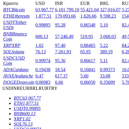
Крипто
USD
INR
EUR
BRL
RU
BTC
Bitcoin
63,967.77
6,101,799.10
55,421.04
327,016.07
5,2
ETH
Ethereum
1,877.51
179,093.66
1,626.66
9,598.23
154
USDT
Tether
0.99895
95.28
0.86548
5.10
82.
USDt
BNB
Binance
600.13
57,246.49
519.95
3,068.03
49,
Coin
XRP
XRP
1.02
97.40
0.88465
5.22
84.
Блокировки BTR
SOL
Solana
76.13
7,261.93
65.95
389.19
6,2
USDC
USD
Эксклюзивные инвестиции для владельцев BTR
0.99974
95.36
0.86617
5.11
82.
Coin
ADA
Cardano
0.19438
18.54
0.16841
0.99373
16.
AVAX
Avalanche
6.47
617.37
5.60
33.08
533
DOGE
Dogecoin
0.06983
6.66
0.06050
0.35699
5.7
USD
INR
EUR
BRL
RUB
TRY
BTC
63,967.77
ETH
1,877.51
USDT
0.99895
BNB
600.13
Кредиты
XRP
1.02
SOL
76.13
Сервис заимствований, обеспеченных криптовалютой