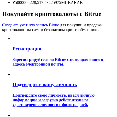
₹
500000
=
228,517.58425975
MUBARAK
Покупайте криптовалюты с Bitrue
Создайте учетную запись Bitrue
для покупки и продажи
криптовалют на самом безопасном криптообменнике.
Гид
Регистрация
Руководство для начинающих по фьючерсам
Зарегистрируйтесь на Bitrue с помощью вашего
адреса электронной почты.
Подтвердите вашу личность
Подтвердите свою личность, введя личную
информацию и загрузив действительное
Торговые стратегии
удостоверение личности с фотографией.
Узнайте, как оставаться прибыльным