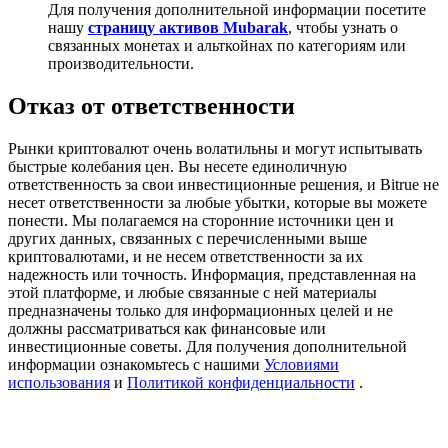
Для получения дополнительной информации посетите
Precious Metals Trading Carnival
нашу
страницу активов Mubarak
, чтобы узнать о
связанных монетах и альткойнах по категориям или
Trade Gold & Silver · 33,333 USDT Bonus
производительности.
Отказ от ответственности
USDT New User Exclusive 10% APR
Рынки криптовалют очень волатильны и могут испытывать
USDT Flexible Staking | Daily Rewards
быстрые колебания цен. Вы несете единоличную
ответственность за свои инвестиционные решения, и Bitrue не
несет ответственности за любые убытки, которые вы можете
понести. Мы полагаемся на сторонние источники цен и
других данных, связанных с перечисленными выше
BTC New User Exclusive: 6.5% APR
криптовалютами, и не несем ответственности за их
надежность или точность. Информация, представленная на
BTC Flexible Staking | Daily Rewards
этой платформе, и любые связанные с ней материалы
предназначены только для информационных целей и не
должны рассматриваться как финансовые или
инвестиционные советы. Для получения дополнительной
информации ознакомьтесь с нашими
Условиями
использования
и
Политикой конфиденциальности
.