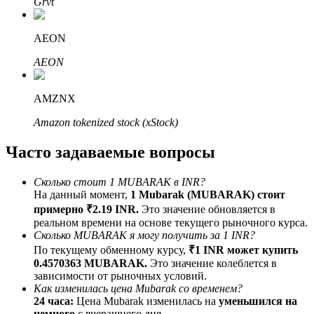
Grvt
До 65% комиссии!
AEON
AEON
AMZNX
Amazon tokenized stock (xStock)
Часто задаваемые вопросы
Реферал
Пригласите друга, чтобы получить денежные
Сколько стоит 1 MUBARAK в INR?
вознаграждения
На данный момент,
1 Mubarak (MUBARAK) стоит
примерно ₹2.19 INR.
Это значение обновляется в
BTC Welcome Rewards
реальном времени на основе текущего рыночного курса.
Сколько MUBARAK я могу получить за 1 INR?
По текущему обменному курсу,
₹1 INR может купить
0.4570363 MUBARAK.
Это значение колеблется в
зависимости от рыночных условий.
Как изменилась цена Mubarak со временем?
24 часа:
Цена Mubarak изменилась на
уменьшился на
немного
с вчерашнего дня.