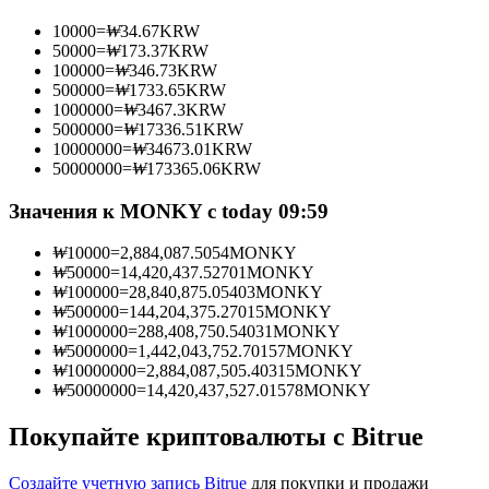
10000
=
₩
34.67
KRW
50000
=
₩
173.37
KRW
100000
=
₩
346.73
KRW
500000
=
₩
1733.65
KRW
Станьте копи-трейдером
1000000
=
₩
3467.3
KRW
5000000
=
₩
17336.51
KRW
Наслаждайтесь распределением прибыли и комиссиями
10000000
=
₩
34673.01
KRW
за копи-трейдинг
50000000
=
₩
173365.06
KRW
Значения к MONKY с today 09:59
₩
10000
=
2,884,087.5054
MONKY
₩
50000
=
14,420,437.52701
MONKY
₩
100000
=
28,840,875.05403
MONKY
₩
500000
=
144,204,375.27015
MONKY
₩
1000000
=
288,408,750.54031
MONKY
₩
5000000
=
1,442,043,752.70157
MONKY
₩
10000000
=
2,884,087,505.40315
MONKY
Информация
₩
50000000
=
14,420,437,527.01578
MONKY
Анализ больших данных, включая торговую информацию
и т. д.
Покупайте криптовалюты с Bitrue
Создайте учетную запись Bitrue
для покупки и продажи