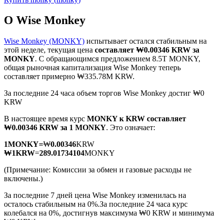
О Wise Monkey
Wise Monkey (MONKY)
испытывает остался стабильным на
этой неделе, текущая цена
составляет ₩0.00346 KRW за
MONKY
. С обращающимся предложением 8.5T MONKY,
Фьючерсы на COIN-M
общая рыночная капитализация Wise Monkey теперь
составляет примерно ₩335.78M KRW.
Криптовалютные фьючерсы
За последние 24 часа объем торгов Wise Monkey достиг ₩0
KRW
TradFi
В настоящее время курс
MONKY к KRW
составляет
₩0.00346 KRW за 1 MONKY
. Это означает:
Деривативы на акции, форекс, драгоценные металлы и
сырьевые товары
1
MONKY
=
₩
0.00346
KRW
₩
1
KRW
=
289.01734104
MONKY
(Примечание: Комиссии за обмен и газовые расходы не
включены.)
За последние 7 дней цена Wise Monkey изменилась на
осталось стабильным на 0%.
За последние 24 часа курс
колебался на 0%, достигнув максимума ₩0 KRW и минимума