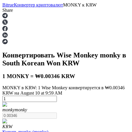
Bitrue
Конвертер криптовалют
MONKY
к
KRW
Share
Фьючерсы
Конвертировать Wise Monkey
monky
в
South Korean Won
KRW
1 MONKY = ₩0.00346 KRW
MONKY в KRW: 1 Wise Monkey конвертируется в ₩0.00346
KRW на August 10 at 9:59 AM
USDT-фьючерсы
Фьючерсы с использованием USDT в качестве
обеспечения
monky
monky
KRW
Купить
monky
(
monky
)