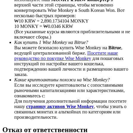
верхней части этой страницы, чтобы мгновенно
конвертировать Wise Monkey в South Korean Won. Вот
несколько быстрых примеров:
₩10 KRW = 2,890.1734104 MONKY
10 MONKY = ₩0.0346 KRW
BTC Welcome Rewards
(Все указанные курсы являются приблизительными и не
включают сборы.)
Deposit & Trade BTC to Share 25000 USDT prize pool!
Как купить 1 Wise Monkey на Bitrue?
Вы можете безопасно купить Wise Monkey на
Bitrue
,
ведущей централизованной бирже.
Посетите наше
руководство по покупке Wise Monkey
для пошаговых
инструкций по настройке вашего кошелька,
Deposit CASHCAT & Win
подтверждению вашей личности и размещению вашего
заказа.
Share 500000 CASHCAT prize pool
Какие криптоактивы похожи на Wise Monkey?
Если вы исследуете криптовалюты с сопоставимыми
рыночными капитализациями или характеристиками,
ознакомьтесь с:
Exclusive for BitMart Users
Для получения дополнительной информации посетите
нашу
страницу активов Wise Monkey
, чтобы узнать о
Register & Trade to Win 500,000 USDT
связанных монетах и альткойнах по категориям или
производительности.
Отказ от ответственности