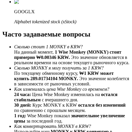
До 65% комиссии!
GOOGLX
Alphabet tokenized stock (xStock)
Часто задаваемые вопросы
Сколько стоит 1 MONKY в KRW?
На данный момент,
1 Wise Monkey (MONKY) стоит
примерно ₩0.00346 KRW.
Это значение обновляется в
реальном времени на основе текущего рыночного курса.
Реферал
Сколько MONKY я могу получить за 1 KRW?
По текущему обменному курсу,
₩1 KRW может
Пригласите друга, чтобы получить денежные
купить 289.01734104 MONKY.
Это значение колеблется
вознаграждения
в зависимости от рыночных условий.
Как изменилась цена Wise Monkey со временем?
BTC Welcome Rewards
24 часа:
Цена Wise Monkey изменилась на
остался
стабильным
с вчерашнего дня.
30 дней:
Курс MONKY к KRW
остался без изменений
по сравнению с прошлым месяцем.
1 год:
Wise Monkey показал
значительное увеличение
цены
за последний год.
Как конвертировать MONKY в KRW?
Используйте наш
MONKY к KRW конвертер
в