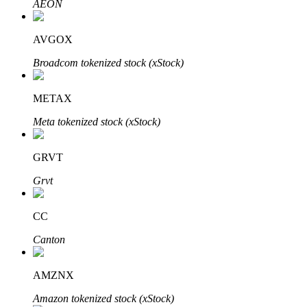
AEON
Узнайте о пассивном доходе
Bitrue
AI
AVGOX
Broadcom tokenized stock (xStock)
METAX
Meta tokenized stock (xStock)
Bitrue Партнеры
GRVT
Grvt
CC
Canton
AMZNX
Партнеры Bitrue
Amazon tokenized stock (xStock)