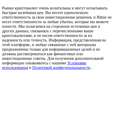
Precious Metals Trading Carnival
Рынки криптовалют очень волатильны и могут испытывать
Trade Gold & Silver · 33,333 USDT Bonus
быстрые колебания цен. Вы несете единоличную
ответственность за свои инвестиционные решения, и Bitrue не
несет ответственности за любые убытки, которые вы можете
понести. Мы полагаемся на сторонние источники цен и
других данных, связанных с перечисленными выше
USDT New User Exclusive 10% APR
криптовалютами, и не несем ответственности за их
надежность или точность. Информация, представленная на
USDT Flexible Staking | Daily Rewards
этой платформе, и любые связанные с ней материалы
предназначены только для информационных целей и не
должны рассматриваться как финансовые или
инвестиционные советы. Для получения дополнительной
информации ознакомьтесь с нашими
Условиями
BTC New User Exclusive: 6.5% APR
использования
и
Политикой конфиденциальности
.
BTC Flexible Staking | Daily Rewards