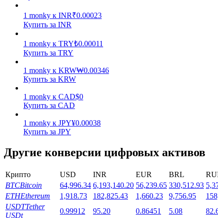
1
monky
к
INR
₹
0.00023
Купить за INR
1
monky
к
TRY
₺
0.00011
Купить за TRY
Стейкинг
1
monky
к
KRW
₩
0.00346
Купить за KRW
Высокая прибыль и мгновенный доступ
1
monky
к
CAD
$
0
Купить за CAD
1
monky
к
JPY
¥
0.00038
Купить за JPY
Другие конверсии цифровых активов
Крипто
USD
INR
EUR
BRL
RU
BTC
Bitcoin
64,996.34
6,193,140.20
56,239.65
330,512.93
5,3
Launchpool
ETH
Ethereum
1,918.73
182,825.43
1,660.23
9,756.95
158
Гибкая ставка для заработка популярных токенов
USDT
Tether
0.99912
95.20
0.86451
5.08
82.
USDt