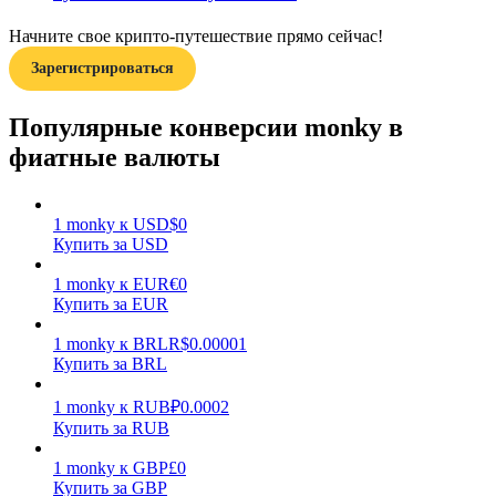
Начните свое крипто-путешествие прямо сейчас!
Зарегистрироваться
Популярные конверсии monky в
фиатные валюты
Заработок
1
monky
к
USD
$
0
Купить за USD
1
monky
к
EUR
€
0
Купить за EUR
1
monky
к
BRL
R$
0.00001
Купить за BRL
Силовая свинья
1
monky
к
RUB
₽
0.0002
Купить за RUB
Получайте конкурентные награды ежедневно
1
monky
к
GBP
£
0
Купить за GBP