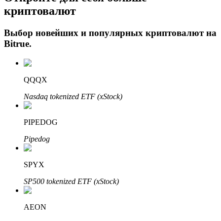
криптовалют
Выбор новейших и популярных криптовалют на
Bitrue
.
QQQX
Nasdaq tokenized ETF (xStock)
Авто Инвест
Получите долгосрочную прибыль и гибкие проценты
PIPEDOG
Pipedog
SPYX
SP500 tokenized ETF (xStock)
AEON
Изучите стейкинг