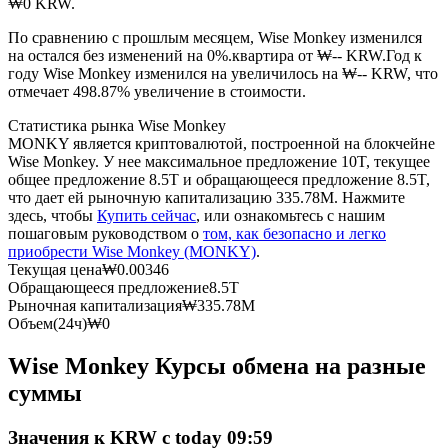
₩0 KRW.
По сравнению с прошлым месяцем, Wise Monkey изменился
USDC фьючерсы
на остался без изменений на 0%.квартира от ₩-- KRW.
Год к
году Wise Monkey изменился на увеличилось на ₩-- KRW, что
Фьючерсы с использованием USDC в качестве
отмечает 498.87% увеличение в стоимости.
обеспечения
Статистика рынка Wise Monkey
MONKY является криптовалютой, построенной на блокчейне
Wise Monkey. У нее максимальное предложение 10T, текущее
общее предложение 8.5T и обращающееся предложение 8.5T,
что дает ей рыночную капитализацию 335.78M. Нажмите
здесь, чтобы
Купить сейчас
, или ознакомьтесь с нашим
пошаговым руководством о
том, как безопасно и легко
приобрести Wise Monkey (MONKY)
.
Текущая цена
₩
0.00346
Обращающееся предложение
8.5T
Копирование торговли
Рыночная капитализация
₩
335.78M
Объем(24ч)
₩
0
Присоединяйтесь к лучшим трейдерам
Wise Monkey Курсы обмена на разные
суммы
Значения к KRW с today 09:59