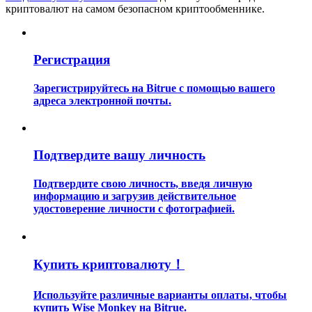
криптовалют на самом безопасном криптообменнике.
Регистрация
Зарегистрируйтесь на Bitrue с помощью вашего
адреса электронной почты.
Гид
Руководство для начинающих по фьючерсам
Подтвердите вашу личность
Подтвердите свою личность, введя личную
информацию и загрузив действительное
удостоверение личности с фотографией.
Купить криптовалюту！
Торговые стратегии
Используйте различные варианты оплаты, чтобы
Узнайте, как оставаться прибыльным
купить Wise Monkey на Bitrue.