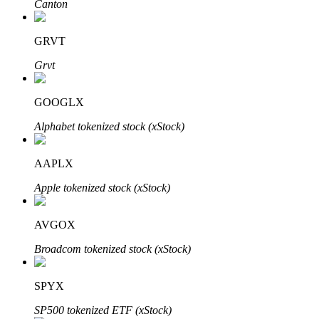
Canton
Узнайте о пассивном доходе
Bitrue
AI
GRVT
Grvt
GOOGLX
Alphabet tokenized stock (xStock)
Bitrue Партнеры
AAPLX
Apple tokenized stock (xStock)
AVGOX
Broadcom tokenized stock (xStock)
SPYX
Партнеры Bitrue
SP500 tokenized ETF (xStock)