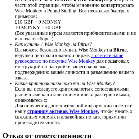
части этой страницы, чтобы мгновенно конвертировать
Wise Monkey в Pound Sterling. Вот несколько быстрых
примеров:
£10 GBP = 0 MONKY
10 MONKY = £0 GBP
Deposit CASHCAT & Win
(Все указанные курсы являются приблизительными и не
включают сборы.)
Share 500000 CASHCAT prize pool
Как купить 1 Wise Monkey на Bitrue?
Вы можете безопасно купить Wise Monkey на
Bitrue
,
ведущей централизованной бирже.
Посетите наше
руководство по покупке Wise Monkey
для пошаговых
инструкций по настройке вашего кошелька,
Exclusive for BitMart Users
подтверждению вашей личности и размещению вашего
заказа.
Register & Trade to Win 500,000 USDT
Какие криптоактивы похожи на Wise Monkey?
Если вы исследуете криптовалюты с сопоставимыми
рыночными капитализациями или характеристиками,
ознакомьтесь с:
Precious Metals Trading Carnival
Для получения дополнительной информации посетите
нашу
страницу активов Wise Monkey
, чтобы узнать о
Trade Gold & Silver · 33,333 USDT Bonus
связанных монетах и альткойнах по категориям или
производительности.
Отказ от ответственности