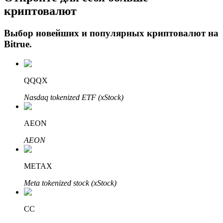
криптовалют
Выбор новейших и популярных криптовалют на
Bitrue
.
QQQX
Nasdaq tokenized ETF (xStock)
Авто Инвест
Получите долгосрочную прибыль и гибкие проценты
AEON
AEON
METAX
Meta tokenized stock (xStock)
CC
Изучите стейкинг