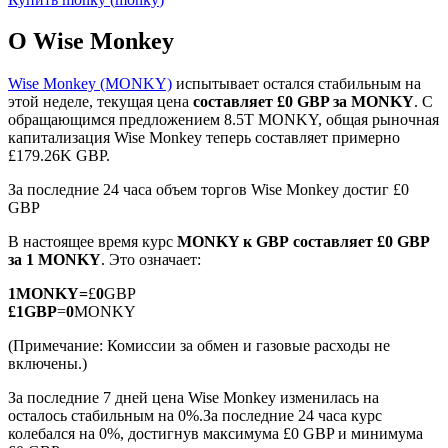
О Wise Monkey
Wise Monkey (MONKY)
испытывает остался стабильным на
этой неделе, текущая цена
составляет £0 GBP за MONKY
. С
обращающимся предложением 8.5T MONKY, общая рыночная
Фьючерсы на COIN-M
капитализация Wise Monkey теперь составляет примерно
£179.26K GBP.
Криптовалютные фьючерсы
За последние 24 часа объем торгов Wise Monkey достиг £0
GBP
TradFi
В настоящее время курс
MONKY к GBP
составляет £0 GBP
за 1 MONKY
. Это означает:
Деривативы на акции, форекс, драгоценные металлы и
сырьевые товары
1
MONKY
=
£
0
GBP
£
1
GBP
=
0
MONKY
(Примечание: Комиссии за обмен и газовые расходы не
включены.)
За последние 7 дней цена Wise Monkey изменилась на
осталось стабильным на 0%.
За последние 24 часа курс
колебался на 0%, достигнув максимума £0 GBP и минимума