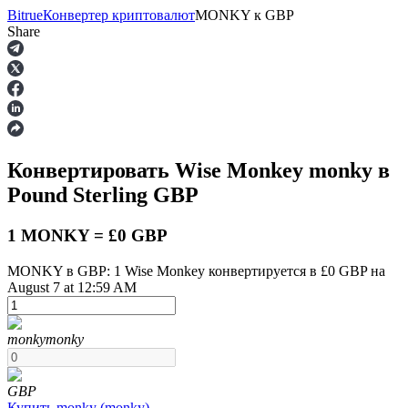
Bitrue
Конвертер криптовалют
MONKY
к
GBP
Share
Фьючерсы
Конвертировать Wise Monkey
monky
в
Pound Sterling
GBP
1 MONKY = £0 GBP
MONKY в GBP: 1 Wise Monkey конвертируется в £0 GBP на
August 7 at 12:59 AM
USDT-фьючерсы
Фьючерсы с использованием USDT в качестве
обеспечения
monky
monky
GBP
Купить
monky
(
monky
)