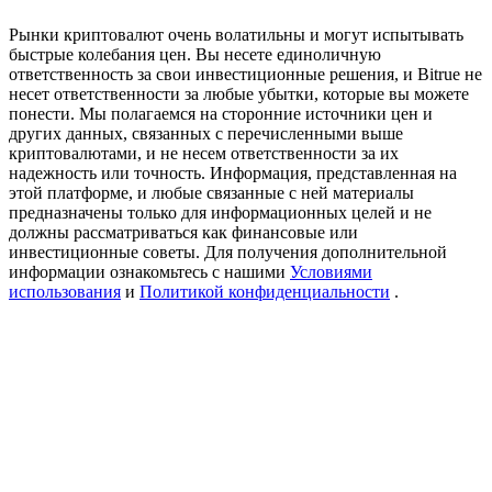
USDT New User Exclusive 10% APR
Рынки криптовалют очень волатильны и могут испытывать
USDT Flexible Staking | Daily Rewards
быстрые колебания цен. Вы несете единоличную
ответственность за свои инвестиционные решения, и Bitrue не
несет ответственности за любые убытки, которые вы можете
понести. Мы полагаемся на сторонние источники цен и
других данных, связанных с перечисленными выше
New Listing Futures Fest
криптовалютами, и не несем ответственности за их
надежность или точность. Информация, представленная на
Trade New Futures, Win 200,000 USDT
этой платформе, и любые связанные с ней материалы
предназначены только для информационных целей и не
должны рассматриваться как финансовые или
инвестиционные советы. Для получения дополнительной
информации ознакомьтесь с нашими
Условиями
Crypto World Cup 2026: Grand Finale
использования
и
Политикой конфиденциальности
.
77,777+3k Rewards