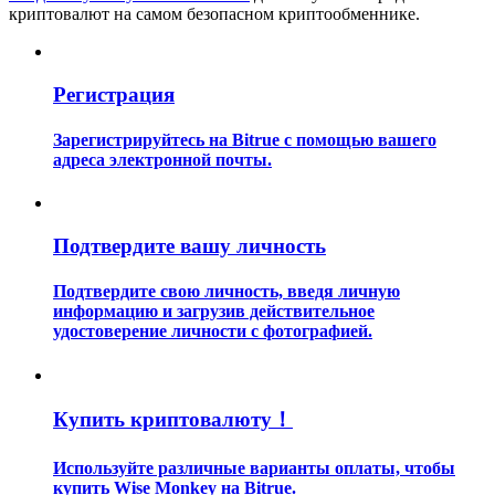
криптовалют на самом безопасном криптообменнике.
Регистрация
Зарегистрируйтесь на Bitrue с помощью вашего
адреса электронной почты.
Гид
Руководство для начинающих по фьючерсам
Подтвердите вашу личность
Подтвердите свою личность, введя личную
информацию и загрузив действительное
удостоверение личности с фотографией.
Купить криптовалюту！
Торговые стратегии
Используйте различные варианты оплаты, чтобы
Узнайте, как оставаться прибыльным
купить Wise Monkey на Bitrue.