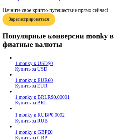
Начните свое крипто-путешествие прямо сейчас!
Зарегистрироваться
Популярные конверсии monky в
фиатные валюты
Заработок
1
monky
к
USD
$
0
Купить за USD
1
monky
к
EUR
€
0
Купить за EUR
1
monky
к
BRL
R$
0.00001
Купить за BRL
Силовая свинья
1
monky
к
RUB
₽
0.0002
Купить за RUB
Получайте конкурентные награды ежедневно
1
monky
к
GBP
£
0
Купить за GBP