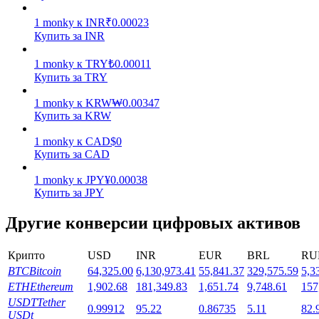
1
monky
к
INR
₹
0.00023
Купить за INR
1
monky
к
TRY
₺
0.00011
Купить за TRY
Стейкинг
1
monky
к
KRW
₩
0.00347
Купить за KRW
Высокая прибыль и мгновенный доступ
1
monky
к
CAD
$
0
Купить за CAD
1
monky
к
JPY
¥
0.00038
Купить за JPY
Другие конверсии цифровых активов
Крипто
USD
INR
EUR
BRL
RU
BTC
Bitcoin
64,325.00
6,130,973.41
55,841.37
329,575.59
5,3
Launchpool
ETH
Ethereum
1,902.68
181,349.83
1,651.74
9,748.61
157
Гибкая ставка для заработка популярных токенов
USDT
Tether
0.99912
95.22
0.86735
5.11
82.
USDt