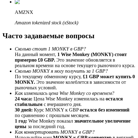
До 65% комиссии!
AMZNX
Amazon tokenized stock (xStock)
Часто задаваемые вопросы
Сколько стоит 1 MONKY в GBP?
На данный момент,
1 Wise Monkey (MONKY) стоит
примерно £0 GBP.
Это значение обновляется в
реальном времени на основе текущего рыночного курса.
Реферал
Сколько MONKY я могу получить за 1 GBP?
По текущему обменному курсу,
£1 GBP может купить 0
Пригласите друга, чтобы получить денежные
MONKY.
Это значение колеблется в зависимости от
вознаграждения
рыночных условий.
Как изменилась цена Wise Monkey со временем?
Deposit CASHCAT & Win
24 часа:
Цена Wise Monkey изменилась на
остался
стабильным
с вчерашнего дня.
30 дней:
Курс MONKY к GBP
остался без изменений
по сравнению с прошлым месяцем.
1 год:
Wise Monkey показал
значительное увеличение
цены
за последний год.
Как конвертировать MONKY в GBP?
Используйте наш
MONKY к GBP конвертер
в верхней