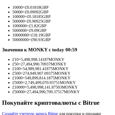
10000
=
£
0.01818
GBP
50000
=
£
0.09092
GBP
100000
=
£
0.18185
GBP
500000
=
£
0.90925
GBP
Станьте копи-трейдером
1000000
=
£
1.82
GBP
5000000
=
£
9.09
GBP
Наслаждайтесь распределением прибыли и комиссиями
10000000
=
£
18.19
GBP
за копи-трейдинг
50000000
=
£
90.93
GBP
Значения к MONKY с today 00:59
£
10
=
5,498,998.14187
MONKY
£
50
=
27,494,990.70937
MONKY
£
100
=
54,989,981.41875
MONKY
£
500
=
274,949,907.09375
MONKY
£
1000
=
549,899,814.1875
MONKY
£
5000
=
2,749,499,070.93751
MONKY
£
10000
=
5,498,998,141.87503
MONKY
Информация
£
50000
=
27,494,990,709.37517
MONKY
Анализ больших данных, включая торговую информацию
и т. д.
Покупайте криптовалюты с Bitrue
Создайте учетную запись Bitrue
для покупки и продажи