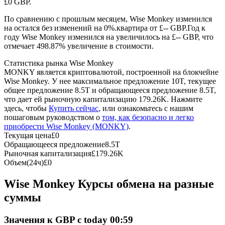
£0 GBP.
По сравнению с прошлым месяцем, Wise Monkey изменился
USDC фьючерсы
на остался без изменений на 0%.квартира от £-- GBP.
Год к
году Wise Monkey изменился на увеличилось на £-- GBP, что
Фьючерсы с использованием USDC в качестве
отмечает 498.87% увеличение в стоимости.
обеспечения
Статистика рынка Wise Monkey
MONKY является криптовалютой, построенной на блокчейне
Wise Monkey. У нее максимальное предложение 10T, текущее
общее предложение 8.5T и обращающееся предложение 8.5T,
что дает ей рыночную капитализацию 179.26K. Нажмите
здесь, чтобы
Купить сейчас
, или ознакомьтесь с нашим
пошаговым руководством о
том, как безопасно и легко
приобрести Wise Monkey (MONKY)
.
Текущая цена
£
0
Обращающееся предложение
8.5T
Копирование торговли
Рыночная капитализация
£
179.26K
Объем(24ч)
£
0
Присоединяйтесь к лучшим трейдерам
Wise Monkey Курсы обмена на разные
суммы
Значения к GBP с today 00:59