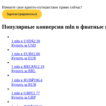
Начните свое крипто-путешествие прямо сейчас!
Гид
Зарегистрироваться
Руководство для начинающих по фьючерсам
Популярные конверсии mln в фиатные
1
mln
к
USD
$
2.39
Купить за USD
1
mln
к
EUR
€
2.06
Купить за EUR
1
mln
к
BRL
R$
12.19
Торговые стратегии
Купить за BRL
Узнайте, как оставаться прибыльным
1
mln
к
RUB
₽
196.4
Купить за RUB
1
mln
к
GBP
£
1.77
Купить за GBP