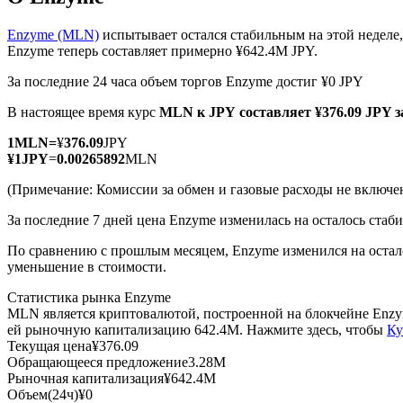
Enzyme (MLN)
испытывает остался стабильным на этой неделе
Enzyme теперь составляет примерно ¥642.4M JPY.
За последние 24 часа объем торгов Enzyme достиг ¥0 JPY
Фьючерсы на COIN-M
В настоящее время курс
MLN к JPY
составляет ¥376.09 JPY 
Криптовалютные фьючерсы
1
MLN
=
¥
376.09
JPY
¥
1
JPY
=
0.00265892
MLN
TradFi
(Примечание: Комиссии за обмен и газовые расходы не включе
Деривативы на акции, форекс, драгоценные металлы и с
За последние 7 дней цена Enzyme изменилась на осталось стаб
По сравнению с прошлым месяцем, Enzyme изменился на остался
уменьшение в стоимости.
Статистика рынка Enzyme
MLN является криптовалютой, построенной на блокчейне Enzy
ей рыночную капитализацию 642.4M. Нажмите здесь, чтобы
Ку
Текущая цена
¥
376.09
Обращающееся предложение
3.28M
Рыночная капитализация
¥
642.4M
USDC фьючерсы
Объем(24ч)
¥
0