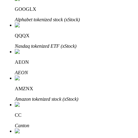
GOOGLX
Блокировки BTR
Alphabet tokenized stock (xStock)
Эксклюзивные инвестиции для владельцев BTR
QQQX
Nasdaq tokenized ETF (xStock)
AEON
AEON
AMZNX
Кредиты
Amazon tokenized stock (xStock)
Сервис заимствований, обеспеченных криптовалютой
CC
Canton