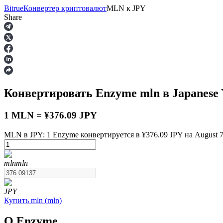
Bitrue
Конвертер криптовалют
MLN
к
JPY
Share
Фьючерсы
Конвертировать Enzyme
mln
в Japanese
1 MLN = ¥376.09 JPY
MLN в JPY: 1 Enzyme конвертируется в ¥376.09 JPY на August 7
USDT-фьючерсы
mln
mln
Фьючерсы с использованием USDT в качестве обеспечен
JPY
Купить
mln
(
mln
)
О Enzyme