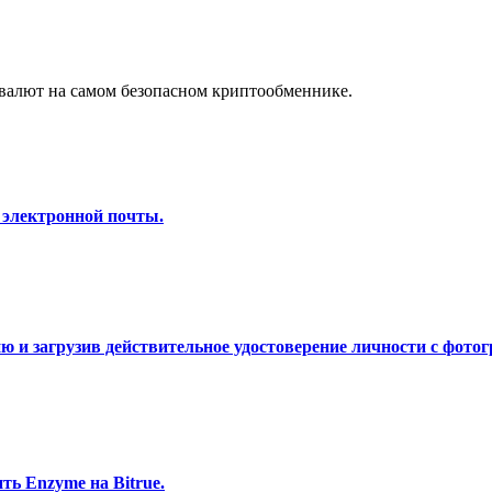
а копи-трейдинг
валют на самом безопасном криптообменнике.
 электронной почты.
 т. д.
 и загрузив действительное удостоверение личности с фотог
ь Enzyme на Bitrue.