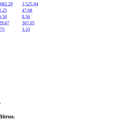
,082.29
3,525.94
2.25
47.68
6.50
9.56
29.67
307.05
.75
3.33
т
Bitrue
.