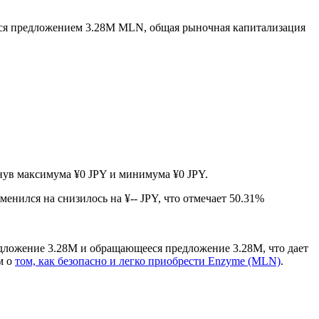
ся предложением 3.28M MLN, общая рыночная капитализация
гнув максимума ¥0 JPY и минимума ¥0 JPY.
менился на снизилось на ¥-- JPY, что отмечает 50.31%
дложение 3.28M и обращающееся предложение 3.28M, что дает
м о
том, как безопасно и легко приобрести Enzyme (MLN)
.