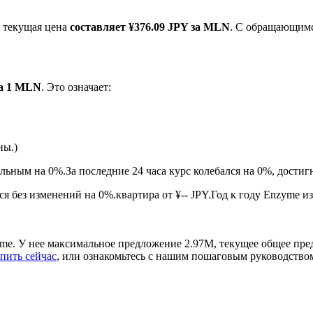
, текущая цена
составляет ¥376.09 JPY за MLN
. С обращающим
за 1 MLN
. Это означает:
ны.)
ырьевые товары
ильным на 0%.
За последние 24 часа курс колебался на 0%, дости
 без изменений на 0%.квартира от ¥-- JPY.
Год к году Enzyme из
me. У нее максимальное предложение 2.97M, текущее общее пре
пить сейчас
, или ознакомьтесь с нашим пошаговым руководство