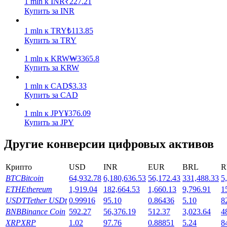
1
mln
к
INR
₹
227.21
Купить за INR
Заработок
1
mln
к
TRY
₺
113.85
Купить за TRY
1
mln
к
KRW
₩
3365.8
Купить за KRW
1
mln
к
CAD
$
3.33
Купить за CAD
1
mln
к
JPY
¥
376.09
Купить за JPY
Силовая свинья
Другие конверсии цифровых активов
Получайте конкурентные награды ежедневно
Крипто
USD
INR
EUR
BRL
R
BTC
Bitcoin
64,932.78
6,180,636.53
56,172.43
331,488.33
5
ETH
Ethereum
1,919.04
182,664.53
1,660.13
9,796.91
1
USDT
Tether USDt
0.99916
95.10
0.86436
5.10
8
BNB
Binance Coin
592.27
56,376.19
512.37
3,023.64
4
XRP
XRP
1.02
97.76
0.88851
5.24
8