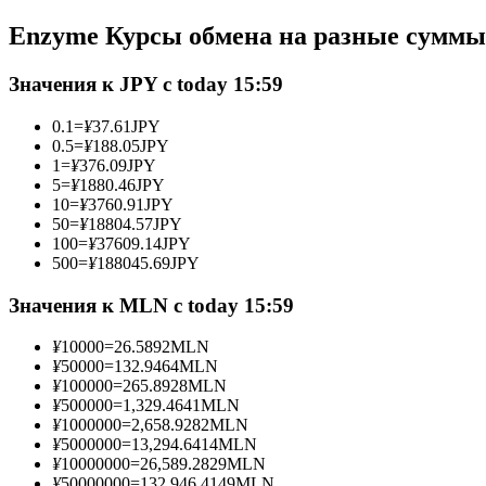
Фьючерсы с использованием USDC в качестве обеспечен
Enzyme Курсы обмена на разные суммы
Значения к JPY с today 15:59
0.1
=
¥
37.61
JPY
0.5
=
¥
188.05
JPY
1
=
¥
376.09
JPY
5
=
¥
1880.46
JPY
10
=
¥
3760.91
JPY
50
=
¥
18804.57
JPY
100
=
¥
37609.14
JPY
Копирование торговли
500
=
¥
188045.69
JPY
Присоединяйтесь к лучшим трейдерам
Значения к MLN с today 15:59
¥
10000
=
26.5892
MLN
¥
50000
=
132.9464
MLN
¥
100000
=
265.8928
MLN
¥
500000
=
1,329.4641
MLN
¥
1000000
=
2,658.9282
MLN
¥
5000000
=
13,294.6414
MLN
¥
10000000
=
26,589.2829
MLN
¥
50000000
=
132,946.4149
MLN