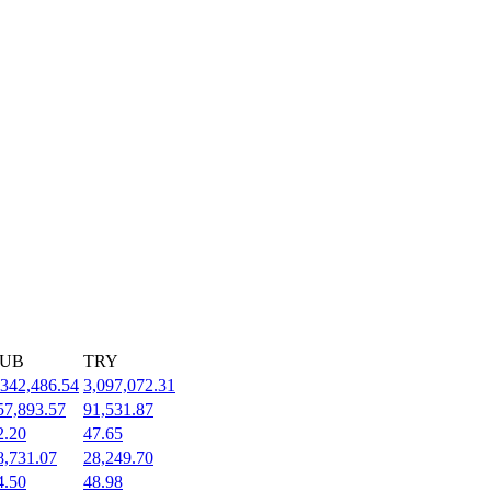
UB
TRY
,342,486.54
3,097,072.31
57,893.57
91,531.87
2.20
47.65
8,731.07
28,249.70
4.50
48.98