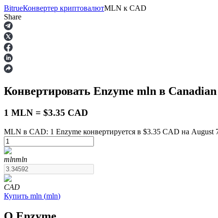
Bitrue
Конвертер криптовалют
MLN
к
CAD
Share
Фьючерсы
Конвертировать Enzyme
mln
в Canadian
1 MLN = $3.35 CAD
MLN в CAD: 1 Enzyme конвертируется в $3.35 CAD на August 7
USDT-фьючерсы
mln
mln
Фьючерсы с использованием USDT в качестве обеспечен
CAD
Купить
mln
(
mln
)
О Enzyme