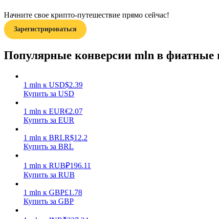
Начните свое крипто-путешествие прямо сейчас!
Гид
Зарегистрироваться
Руководство для начинающих по фьючерсам
Популярные конверсии mln в фиатные
1
mln
к
USD
$
2.39
Купить за USD
1
mln
к
EUR
€
2.07
Купить за EUR
1
mln
к
BRL
R$
12.2
Торговые стратегии
Купить за BRL
Узнайте, как оставаться прибыльным
1
mln
к
RUB
₽
196.11
Купить за RUB
1
mln
к
GBP
£
1.78
Купить за GBP