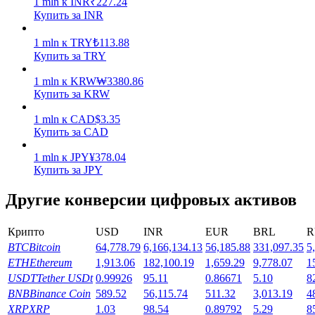
1
mln
к
INR
₹
227.24
Купить за INR
Заработок
1
mln
к
TRY
₺
113.88
Купить за TRY
1
mln
к
KRW
₩
3380.86
Купить за KRW
1
mln
к
CAD
$
3.35
Купить за CAD
1
mln
к
JPY
¥
378.04
Купить за JPY
Силовая свинья
Другие конверсии цифровых активов
Получайте конкурентные награды ежедневно
Крипто
USD
INR
EUR
BRL
R
BTC
Bitcoin
64,778.79
6,166,134.13
56,185.88
331,097.35
5
ETH
Ethereum
1,913.06
182,100.19
1,659.29
9,778.07
1
USDT
Tether USDt
0.99926
95.11
0.86671
5.10
8
BNB
Binance Coin
589.52
56,115.74
511.32
3,013.19
4
XRP
XRP
1.03
98.54
0.89792
5.29
8