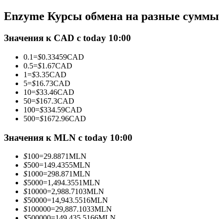
Фьючерсы с использованием USDC в качестве обеспечен
Enzyme Курсы обмена на разные суммы
Значения к CAD с today 10:00
0.1
=
$
0.33459
CAD
0.5
=
$
1.67
CAD
1
=
$
3.35
CAD
5
=
$
16.73
CAD
10
=
$
33.46
CAD
50
=
$
167.3
CAD
100
=
$
334.59
CAD
Копирование торговли
500
=
$
1672.96
CAD
Присоединяйтесь к лучшим трейдерам
Значения к MLN с today 10:00
$
100
=
29.8871
MLN
$
500
=
149.4355
MLN
$
1000
=
298.871
MLN
$
5000
=
1,494.3551
MLN
$
10000
=
2,988.7103
MLN
$
50000
=
14,943.5516
MLN
$
100000
=
29,887.1033
MLN
$
500000
=
149,435.5166
MLN