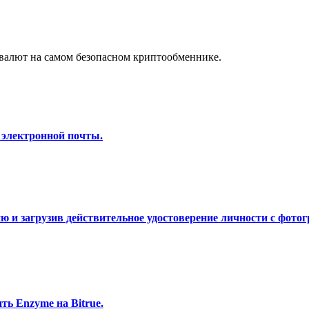
а копи-трейдинг
валют на самом безопасном криптообменнике.
 электронной почты.
 т. д.
 и загрузив действительное удостоверение личности с фотог
ь Enzyme на Bitrue.