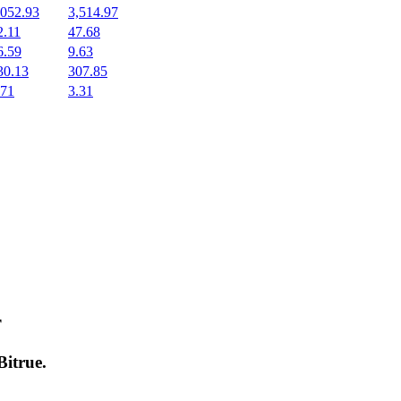
,052.93
3,514.97
2.11
47.68
6.59
9.63
30.13
307.85
.71
3.31
т
Bitrue
.