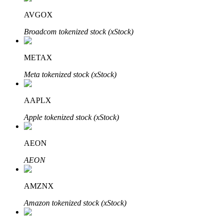
AVGOX
Блокировки BTR
Broadcom tokenized stock (xStock)
Эксклюзивные инвестиции для владельцев BTR
METAX
Meta tokenized stock (xStock)
AAPLX
Apple tokenized stock (xStock)
AEON
Кредиты
AEON
Сервис заимствований, обеспеченных криптовалютой
AMZNX
Amazon tokenized stock (xStock)