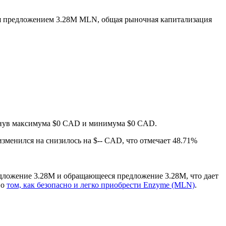
 предложением 3.28M MLN, общая рыночная капитализация
тигнув максимума $0 CAD и минимума $0 CAD.
изменился на снизилось на $-- CAD, что отмечает 48.71%
дложение 3.28M и обращающееся предложение 3.28M, что дает
 о
том, как безопасно и легко приобрести Enzyme (MLN)
.