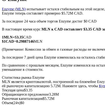
Enzyme (MLN)
испытывает остался стабильным на этой неделе
Enzyme теперь составляет примерно $5.72M CAD.
За последние 24 часа объем торгов Enzyme достиг $0 CAD
Фьючерсы на COIN-M
В настоящее время курс
MLN к CAD
составляет $3.35 CAD з
Криптовалютные фьючерсы
1
MLN
=
$
3.35
CAD
$
1
CAD
=
0.29887146
MLN
TradFi
(Примечание: Комиссии за обмен и газовые расходы не включе
Деривативы на акции, форекс, драгоценные металлы и с
За последние 7 дней цена Enzyme изменилась на осталось стаб
По сравнению с прошлым месяцем, Enzyme изменился на осталс
уменьшение в стоимости.
Статистика рынка Enzyme
MLN является криптовалютой, построенной на блокчейне Enzy
ей рыночную капитализацию 5.72M. Нажмите здесь, чтобы
Куп
Текущая цена
$
3.35
Обращающееся предложение
3.28M
Рыночная капитализация
$
5.72M
USDC фьючерсы
Объем(24ч)
$
0