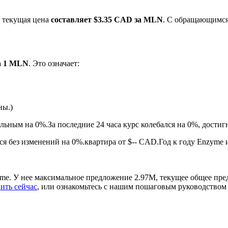
, текущая цена
составляет $3.35 CAD за MLN
. С обращающимся
а 1 MLN
. Это означает:
ны.)
ырьевые товары
ильным на 0%.
За последние 24 часа курс колебался на 0%, дос
я без изменений на 0%.квартира от $-- CAD.
Год к году Enzyme 
me. У нее максимальное предложение 2.97M, текущее общее пре
ить сейчас
, или ознакомьтесь с нашим пошаговым руководством