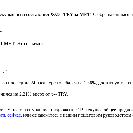
текущая цена
составляет ₺7.91 TRY за MET
. С обращающимся п
RY
а 1 MET
. Это означает:
ырьевые товары
ны.)
%.
За последние 24 часа курс колебался на 1.36%, достигнув мак
ился на 2.21%.вверх от ₺-- TRY.
ora. У нее максимальное предложение 1B, текущее общее предло
ить сейчас
, или ознакомьтесь с нашим пошаговым руководством