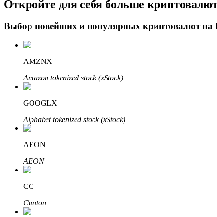
Откройте для себя больше криптовалю
Выбор новейших и популярных криптовалют на
Блокировки BTR
Эксклюзивные инвестиции для владельцев BTR
AMZNX
Amazon tokenized stock (xStock)
GOOGLX
Alphabet tokenized stock (xStock)
AEON
Кредиты
AEON
Сервис заимствований, обеспеченных криптовалютой
CC
Canton