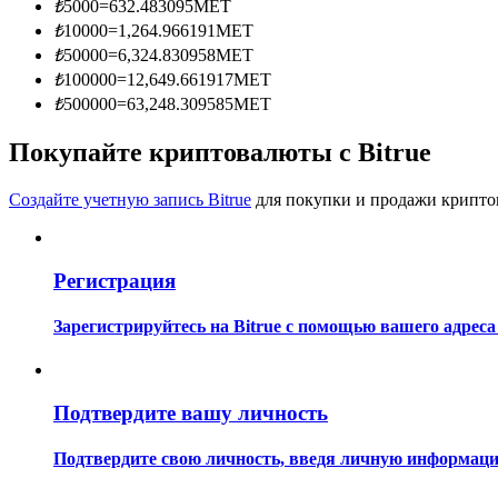
₺
5000
=
632.483095
MET
Станьте копи-трейдером
₺
10000
=
1,264.966191
MET
Наслаждайтесь распределением прибыли и комиссиями з
₺
50000
=
6,324.830958
MET
₺
100000
=
12,649.661917
MET
₺
500000
=
63,248.309585
MET
Покупайте криптовалюты с Bitrue
Создайте учетную запись Bitrue
для покупки и продажи крипто
Регистрация
Информация
Анализ больших данных, включая торговую информацию и
Зарегистрируйтесь на Bitrue с помощью вашего адреса
Подтвердите вашу личность
Подтвердите свою личность, введя личную информацию