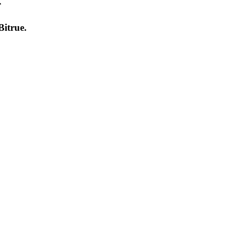
т
Bitrue
.