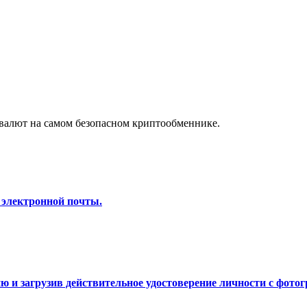
а копи-трейдинг
валют на самом безопасном криптообменнике.
 т. д.
 электронной почты.
 и загрузив действительное удостоверение личности с фотог