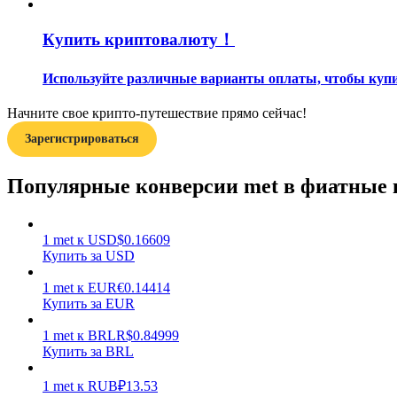
Купить криптовалюту！
Гид
Руководство для начинающих по фьючерсам
Используйте различные варианты оплаты, чтобы купит
Начните свое крипто-путешествие прямо сейчас!
Зарегистрироваться
Популярные конверсии met в фиатные
1
met
к
USD
$
0.16609
Торговые стратегии
Купить за USD
Узнайте, как оставаться прибыльным
1
met
к
EUR
€
0.14414
Купить за EUR
1
met
к
BRL
R$
0.84999
Купить за BRL
1
met
к
RUB
₽
13.53