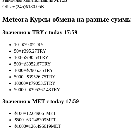
Рыночная капитализация
₺
4.12B
Фьючерсы с использованием USDC в качестве обеспечен
Объем(24ч)
₺
180.05K
Meteora Курсы обмена на разные сумм
Значения к TRY с today 17:59
10
=
₺
79.05
TRY
50
=
₺
395.27
TRY
100
=
₺
790.53
TRY
500
=
₺
3952.67
TRY
Копирование торговли
1000
=
₺
7905.35
TRY
Присоединяйтесь к лучшим трейдерам
5000
=
₺
39526.75
TRY
10000
=
₺
79053.5
TRY
50000
=
₺
395267.48
TRY
Значения к MET с today 17:59
₺
100
=
12.649661
MET
₺
500
=
63.248309
MET
₺
1000
=
126.496619
MET