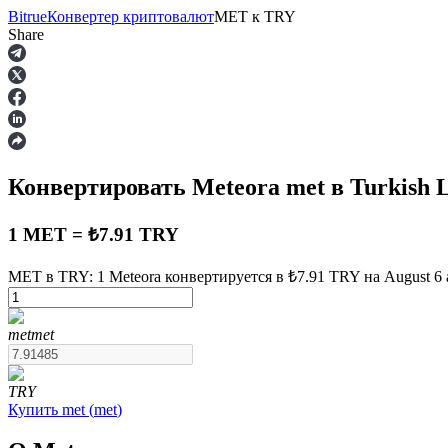
Bitrue
Конвертер криптовалют
MET
к
TRY
Share
Фьючерсы
Конвертировать Meteora
met
в Turkish 
1 MET = ₺7.91 TRY
MET в TRY: 1 Meteora конвертируется в ₺7.91 TRY на August 6 
USDT-фьючерсы
met
met
Фьючерсы с использованием USDT в качестве обеспечен
TRY
Купить
met
(
met
)