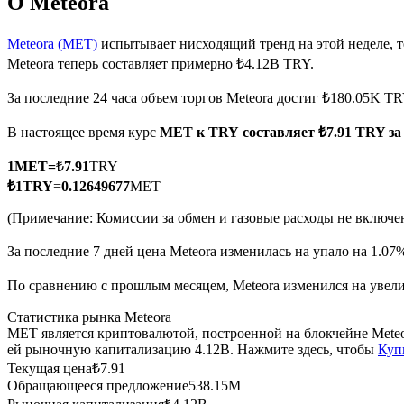
О Meteora
Meteora (MET)
испытывает нисходящий тренд на этой неделе, 
Meteora теперь составляет примерно ₺4.12B TRY.
Фьючерсы на COIN-M
За последние 24 часа объем торгов Meteora достиг ₺180.05K T
Криптовалютные фьючерсы
В настоящее время курс
MET к TRY
составляет ₺7.91 TRY з
1
MET
=
₺
7.91
TRY
TradFi
₺
1
TRY
=
0.12649677
MET
Деривативы на акции, форекс, драгоценные металлы и с
(Примечание: Комиссии за обмен и газовые расходы не включе
За последние 7 дней цена Meteora изменилась на упало на 1.07
По сравнению с прошлым месяцем, Meteora изменился на увелич
Статистика рынка Meteora
MET является криптовалютой, построенной на блокчейне Mete
ей рыночную капитализацию 4.12B. Нажмите здесь, чтобы
Куп
Текущая цена
₺
7.91
Обращающееся предложение
538.15M
USDC фьючерсы