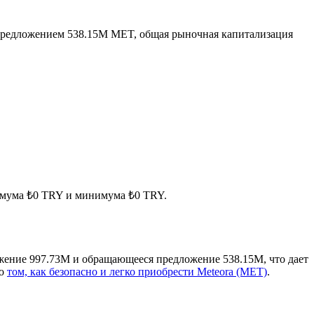
редложением 538.15M MET, общая рыночная капитализация
симума ₺0 TRY и минимума ₺0 TRY.
жение 997.73M и обращающееся предложение 538.15M, что дает
 о
том, как безопасно и легко приобрести Meteora (MET)
.