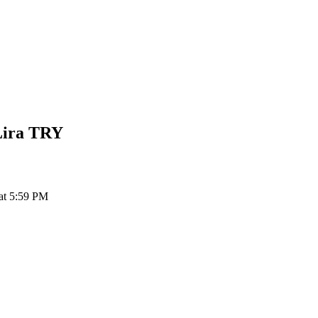
Lira
TRY
at 5:59 PM
ия