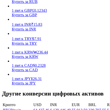
Купить за RUB
Заработок
1
met
к
GBP
£
0.12343
Купить за GBP
1
met
к
INR
₹
15.83
Купить за INR
1
met
к
TRY
₺
7.91
Купить за TRY
1
met
к
KRW
₩
236.44
Купить за KRW
Силовая свинья
1
met
к
CAD
$
0.2328
Получайте конкурентные награды ежедневно
Купить за CAD
1
met
к
JPY
¥
26.31
Купить за JPY
Другие конверсии цифровых активов
Крипто
USD
INR
EUR
BRL
R