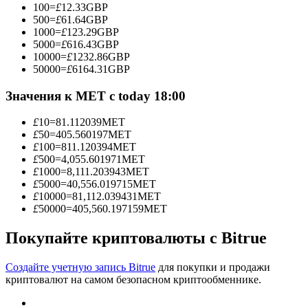
100
=
£
12.33
GBP
500
=
£
61.64
GBP
1000
=
£
123.29
GBP
5000
=
£
616.43
GBP
10000
=
£
1232.86
GBP
Станьте копи-трейдером
50000
=
£
6164.31
GBP
Наслаждайтесь распределением прибыли и комиссиями
Значения к MET с today 18:00
за копи-трейдинг
£
10
=
81.112039
MET
£
50
=
405.560197
MET
£
100
=
811.120394
MET
£
500
=
4,055.601971
MET
£
1000
=
8,111.203943
MET
£
5000
=
40,556.019715
MET
£
10000
=
81,112.039431
MET
£
50000
=
405,560.197159
MET
Покупайте криптовалюты с Bitrue
Информация
Анализ больших данных, включая торговую информацию
Создайте учетную запись Bitrue
для покупки и продажи
и т. д.
криптовалют на самом безопасном криптообменнике.