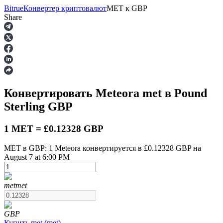
Bitrue
Конвертер криптовалют
MET
к
GBP
Share
Фьючерсы
Конвертировать Meteora
met
в Pound
Sterling
GBP
1 MET = £0.12328 GBP
MET в GBP: 1 Meteora конвертируется в £0.12328 GBP на
August 7 at 6:00 PM
USDT-фьючерсы
Фьючерсы с использованием USDT в качестве
обеспечения
met
met
GBP
Купить
met
(
met
)