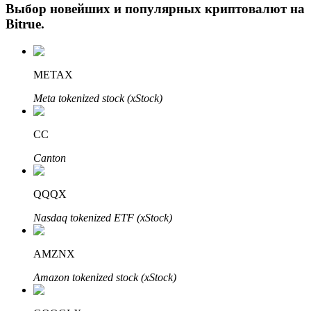
Выбор новейших и популярных криптовалют на
Bitrue
.
METAX
Meta tokenized stock (xStock)
CC
Авто Инвест
Canton
Получите долгосрочную прибыль и гибкие проценты
QQQX
Nasdaq tokenized ETF (xStock)
AMZNX
Amazon tokenized stock (xStock)
Изучите стейкинг