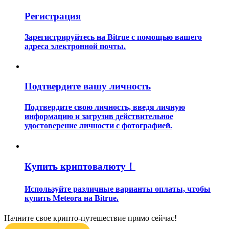
Регистрация
Зарегистрируйтесь на Bitrue с помощью вашего
адреса электронной почты.
Гид
Подтвердите вашу личность
Руководство для начинающих по фьючерсам
Подтвердите свою личность, введя личную
информацию и загрузив действительное
удостоверение личности с фотографией.
Купить криптовалюту！
Используйте различные варианты оплаты, чтобы
купить Meteora на Bitrue.
Торговые стратегии
Узнайте, как оставаться прибыльным
Начните свое крипто-путешествие прямо сейчас!