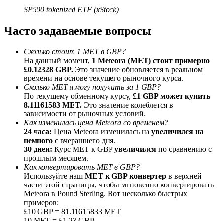
До 65% комиссии!
SP500 tokenized ETF (xStock)
Часто задаваемые вопросы
Сколько стоит 1 MET в GBP?
На данный момент,
1 Meteora (MET) стоит примерно
£0.12328 GBP.
Это значение обновляется в реальном
времени на основе текущего рыночного курса.
Сколько MET я могу получить за 1 GBP?
По текущему обменному курсу,
£1 GBP может купить
8.11161583 MET.
Это значение колеблется в
Реферал
зависимости от рыночных условий.
Как изменилась цена Meteora со временем?
Пригласите друга, чтобы получить денежные
24 часа:
Цена Meteora изменилась на
увеличился на
вознаграждения
немного
с вчерашнего дня.
30 дней:
Курс MET к GBP
увеличился
по сравнению с
BTC Welcome Rewards
прошлым месяцем.
Как конвертировать MET в GBP?
Используйте наш
MET к GBP конвертер
в верхней
части этой страницы, чтобы мгновенно конвертировать
Meteora в Pound Sterling. Вот несколько быстрых
примеров:
£10 GBP = 81.11615833 MET
10 MET = £1.23 GBP