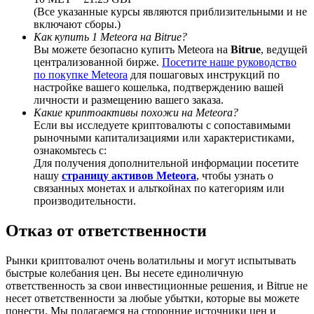
(Все указанные курсы являются приблизительными и не
включают сборы.)
Как купить 1 Meteora на Bitrue?
Вы можете безопасно купить Meteora на
Bitrue
, ведущей
централизованной бирже.
Посетите наше руководство
BTC Welcome Rewards
по покупке Meteora
для пошаговых инструкций по
настройке вашего кошелька, подтверждению вашей
Deposit & Trade BTC to Share 25000 USDT prize pool!
личности и размещению вашего заказа.
Какие криптоактивы похожи на Meteora?
Если вы исследуете криптовалюты с сопоставимыми
рыночными капитализациями или характеристиками,
ознакомьтесь с:
Deposit CASHCAT & Win
Для получения дополнительной информации посетите
нашу
страницу активов Meteora
, чтобы узнать о
Share 500000 CASHCAT prize pool
связанных монетах и альткойнах по категориям или
производительности.
Отказ от ответственности
Exclusive for BitMart Users
Рынки криптовалют очень волатильны и могут испытывать
Register & Trade to Win 500,000 USDT
быстрые колебания цен. Вы несете единоличную
ответственность за свои инвестиционные решения, и Bitrue не
несет ответственности за любые убытки, которые вы можете
понести. Мы полагаемся на сторонние источники цен и