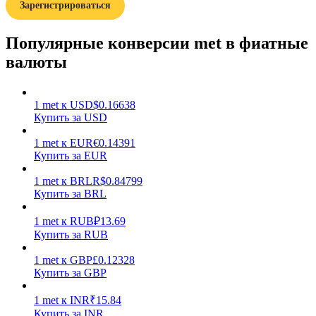
Зарегистрироваться
Популярные конверсии met в фиатные
валюты
Заработок
1
met
к
USD
$
0.16638
Купить за USD
1
met
к
EUR
€
0.14391
Купить за EUR
1
met
к
BRL
R$
0.84799
Купить за BRL
1
met
к
RUB
₽
13.69
Купить за RUB
Силовая свинья
1
met
к
GBP
£
0.12328
Купить за GBP
Получайте конкурентные награды ежедневно
1
met
к
INR
₹
15.84
Купить за INR