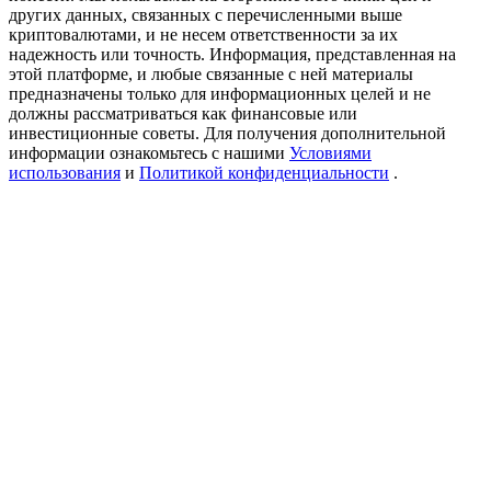
Precious Metals Trading Carnival
других данных, связанных с перечисленными выше
криптовалютами, и не несем ответственности за их
Trade Gold & Silver · 33,333 USDT Bonus
надежность или точность. Информация, представленная на
этой платформе, и любые связанные с ней материалы
предназначены только для информационных целей и не
должны рассматриваться как финансовые или
инвестиционные советы. Для получения дополнительной
USDT New User Exclusive 10% APR
информации ознакомьтесь с нашими
Условиями
использования
и
Политикой конфиденциальности
.
USDT Flexible Staking | Daily Rewards
BTC New User Exclusive: 6.5% APR
BTC Flexible Staking | Daily Rewards