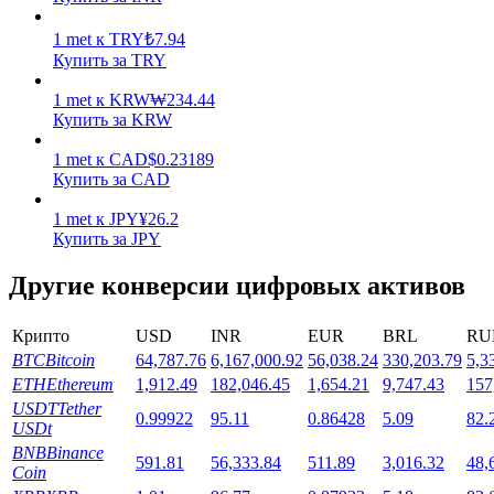
1
met
к
TRY
₺
7.94
Купить за TRY
1
met
к
KRW
₩
234.44
Купить за KRW
Стейкинг
1
met
к
CAD
$
0.23189
Купить за CAD
Высокая прибыль и мгновенный доступ
1
met
к
JPY
¥
26.2
Купить за JPY
Другие конверсии цифровых активов
Крипто
USD
INR
EUR
BRL
RU
BTC
Bitcoin
64,787.76
6,167,000.92
56,038.24
330,203.79
5,3
ETH
Ethereum
1,912.49
182,046.45
1,654.21
9,747.43
157
USDT
Tether
0.99922
95.11
0.86428
5.09
82.
Launchpool
USDt
BNB
Binance
Гибкая ставка для заработка популярных токенов
591.81
56,333.84
511.89
3,016.32
48,
Coin