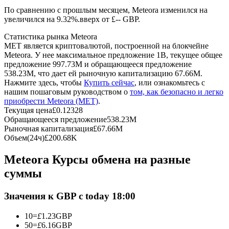
По сравнению с прошлым месяцем, Meteora изменился на
увеличился на 9.32%.вверх от £-- GBP.
USDC фьючерсы
Статистика рынка Meteora
Фьючерсы с использованием USDC в качестве
MET является криптовалютой, построенной на блокчейне
обеспечения
Meteora. У нее максимальное предложение 1B, текущее общее
предложение 997.73M и обращающееся предложение
538.23M, что дает ей рыночную капитализацию 67.66M.
Нажмите здесь, чтобы
Купить сейчас
, или ознакомьтесь с
нашим пошаговым руководством о
том, как безопасно и легко
приобрести Meteora (MET)
.
Текущая цена
£
0.12328
Обращающееся предложение
538.23M
Рыночная капитализация
£
67.66M
Объем(24ч)
£
200.68K
Копирование торговли
Meteora Курсы обмена на разные
Присоединяйтесь к лучшим трейдерам
суммы
Значения к GBP с today 18:00
10
=
£
1.23
GBP
50
=
£
6.16
GBP