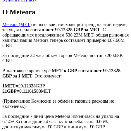
О Meteora
Meteora (MET)
испытывает нисходящий тренд на этой неделе,
текущая цена
составляет £0.12328 GBP за MET
. С
обращающимся предложением 538.23M MET, общая рыночная
Фьючерсы на COIN-M
капитализация Meteora теперь составляет примерно £67.66M
GBP.
Криптовалютные фьючерсы
За последние 24 часа объем торгов Meteora достиг £200.68K
GBP
TradFi
В настоящее время курс
MET к GBP
составляет £0.12328
GBP за 1 MET
. Это означает:
Деривативы на акции, форекс, драгоценные металлы и
сырьевые товары
1
MET
=
£
0.12328
GBP
£
1
GBP
=
8.11161583
MET
(Примечание: Комиссии за обмен и газовые расходы не
включены.)
За последние 7 дней цена Meteora изменилась на упало на
6.14%.
За последние 24 часа курс колебался на 0.06%,
достигнув максимума £0 GBP и минимума £0 GBP.