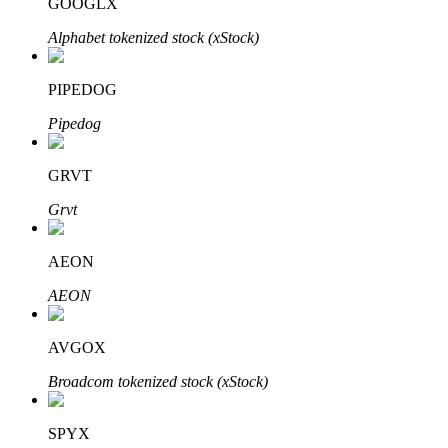
GOOGLX
Узнайте о пассивном доходе
Alphabet tokenized stock (xStock)
Bitrue
AI
PIPEDOG
Pipedog
GRVT
Grvt
Bitrue Партнеры
AEON
AEON
AVGOX
Broadcom tokenized stock (xStock)
Партнеры Bitrue
SPYX