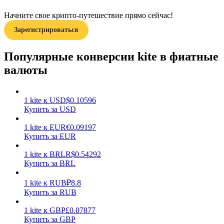
Начните свое крипто-путешествие прямо сейчас!
Зарегистрироваться
Популярные конверсии kite в фиатные
валюты
Заработок
1
kite
к
USD
$
0.10596
Купить за USD
1
kite
к
EUR
€
0.09197
Купить за EUR
1
kite
к
BRL
R$
0.54292
Купить за BRL
Силовая свинья
1
kite
к
RUB
₽
8.8
Купить за RUB
Получайте конкурентные награды ежедневно
1
kite
к
GBP
£
0.07877
Купить за GBP