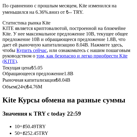
По сравнению с прошлым месяцем, Kite изменился на
уменьшился на 6.36%.вниз от ₺-- TRY.
USDC фьючерсы
Статистика рынка Kite
Фьючерсы с использованием USDC в качестве
KITE является криптовалютой, построенной на блокчейне
обеспечения
Kite. У нее максимальное предложение 10B, текущее общее
предложение 10B и обращающееся предложение 1.8B, что
дает ей рыночную капитализацию 8.04B. Нажмите здесь,
чтобы
Купить сейчас
, или ознакомьтесь с нашим пошаговым
руководством о
том, как безопасно и легко приобрести Kite
(KITE)
.
Текущая цена
₺
5.05
Обращающееся предложение
1.8B
Рыночная капитализация
₺
8.04B
Объем(24ч)
₺
4.76M
Копирование торговли
Kite Курсы обмена на разные суммы
Присоединяйтесь к лучшим трейдерам
Значения к TRY с today 22:59
10
=
₺
50.49
TRY
50
=
₺
252.45
TRY