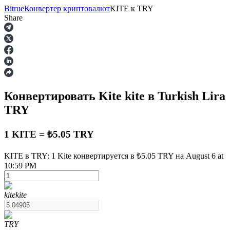
Bitrue
Конвертер криптовалют
KITE
к
TRY
Share
Фьючерсы
Конвертировать Kite
kite
в Turkish Lira
TRY
1 KITE = ₺5.05 TRY
KITE в TRY: 1 Kite конвертируется в ₺5.05 TRY на August 6 at
USDT-фьючерсы
10:59 PM
Фьючерсы с использованием USDT в качестве
обеспечения
kite
kite
TRY