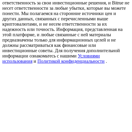
ответственность за свои инвестиционные решения, и Bitrue не
USDT New User Exclusive 10% APR
несет ответственности за любые убытки, которые вы можете
понести. Мы полагаемся на сторонние источники цен и
USDT Flexible Staking | Daily Rewards
других данных, связанных с перечисленными выше
криптовалютами, и не несем ответственности за их
надежность или точность. Информация, представленная на
этой платформе, и любые связанные с ней материалы
New Listing Futures Fest
предназначены только для информационных целей и не
должны рассматриваться как финансовые или
Trade New Futures, Win 200,000 USDT
инвестиционные советы. Для получения дополнительной
информации ознакомьтесь с нашими
Условиями
использования
и
Политикой конфиденциальности
.
Crypto World Cup 2026: Grand Finale
77,777+3k Rewards