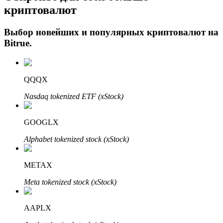
криптовалют
Выбор новейших и популярных криптовалют на
Bitrue
.
QQQX
Nasdaq tokenized ETF (xStock)
Авто Инвест
Получите долгосрочную прибыль и гибкие проценты
GOOGLX
Alphabet tokenized stock (xStock)
METAX
Meta tokenized stock (xStock)
AAPLX
Изучите стейкинг