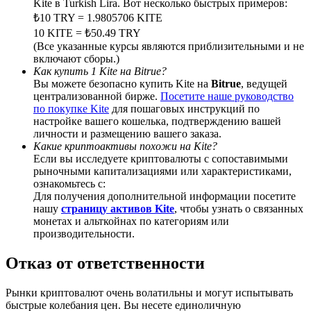
Kite в Turkish Lira. Вот несколько быстрых примеров:
₺10 TRY = 1.9805706 KITE
10 KITE = ₺50.49 TRY
(Все указанные курсы являются приблизительными и не
включают сборы.)
Deposit CASHCAT & Win
Как купить 1 Kite на Bitrue?
Вы можете безопасно купить Kite на
Bitrue
, ведущей
Share 500000 CASHCAT prize pool
централизованной бирже.
Посетите наше руководство
по покупке Kite
для пошаговых инструкций по
настройке вашего кошелька, подтверждению вашей
личности и размещению вашего заказа.
Какие криптоактивы похожи на Kite?
Exclusive for BitMart Users
Если вы исследуете криптовалюты с сопоставимыми
рыночными капитализациями или характеристиками,
Register & Trade to Win 500,000 USDT
ознакомьтесь с:
Для получения дополнительной информации посетите
нашу
страницу активов Kite
, чтобы узнать о связанных
монетах и альткойнах по категориям или
производительности.
Precious Metals Trading Carnival
Trade Gold & Silver · 33,333 USDT Bonus
Отказ от ответственности
Рынки криптовалют очень волатильны и могут испытывать
быстрые колебания цен. Вы несете единоличную