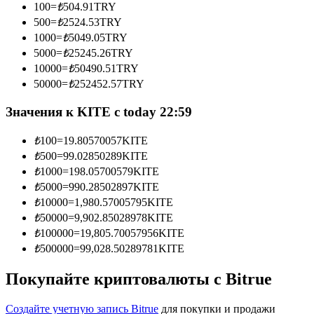
100
=
₺
504.91
TRY
500
=
₺
2524.53
TRY
1000
=
₺
5049.05
TRY
5000
=
₺
25245.26
TRY
Станьте копи-трейдером
10000
=
₺
50490.51
TRY
50000
=
₺
252452.57
TRY
Наслаждайтесь распределением прибыли и комиссиями
за копи-трейдинг
Значения к KITE с today 22:59
₺
100
=
19.80570057
KITE
₺
500
=
99.02850289
KITE
₺
1000
=
198.05700579
KITE
₺
5000
=
990.28502897
KITE
₺
10000
=
1,980.57005795
KITE
₺
50000
=
9,902.85028978
KITE
₺
100000
=
19,805.70057956
KITE
Информация
₺
500000
=
99,028.50289781
KITE
Анализ больших данных, включая торговую информацию
Покупайте криптовалюты с Bitrue
и т. д.
Создайте учетную запись Bitrue
для покупки и продажи