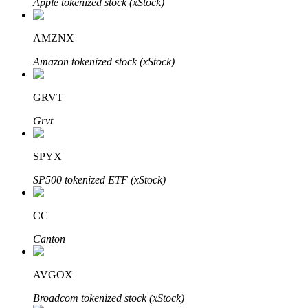
Apple tokenized stock (xStock)
Узнайте о пассивном доходе
AMZNX
Bitrue
AI
Amazon tokenized stock (xStock)
GRVT
Grvt
Bitrue Партнеры
SPYX
SP500 tokenized ETF (xStock)
CC
Canton
AVGOX
Партнеры Bitrue
Broadcom tokenized stock (xStock)