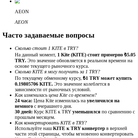
До 65% комиссии!
AEON
AEON
Часто задаваемые вопросы
Сколько стоит 1 KITE в TRY?
На данный момент,
1 Kite (KITE) стоит примерно ₺5.05
TRY.
Это значение обновляется в реальном времени на
основе текущего рыночного курса.
Реферал
Сколько KITE я могу получить за 1 TRY?
По текущему обменному курсу,
₺1 TRY может купить
Пригласите друга, чтобы получить денежные
0.19805706 KITE.
Это значение колеблется в
вознаграждения
зависимости от рыночных условий.
Deposit CASHCAT & Win
Как изменилась цена Kite со временем?
24 часа:
Цена Kite изменилась на
увеличился на
немного
с вчерашнего дня.
30 дней:
Курс KITE к TRY
уменьшился
по сравнению с
прошлым месяцем.
Как конвертировать KITE в TRY?
Используйте наш
KITE к TRY конвертер
в верхней
части этой страницы, чтобы мгновенно конвертировать