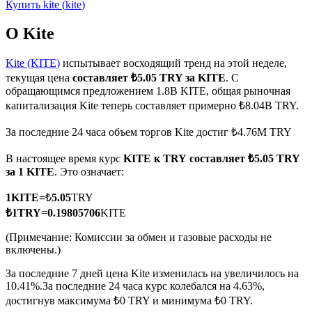
Купить
kite
(
kite
)
О Kite
Kite (KITE)
испытывает восходящий тренд на этой неделе,
текущая цена
составляет ₺5.05 TRY за KITE
. С
Фьючерсы на COIN-M
обращающимся предложением 1.8B KITE, общая рыночная
капитализация Kite теперь составляет примерно ₺8.04B TRY.
Криптовалютные фьючерсы
За последние 24 часа объем торгов Kite достиг ₺4.76M TRY
В настоящее время курс
KITE к TRY
составляет ₺5.05 TRY
TradFi
за 1 KITE
. Это означает:
Деривативы на акции, форекс, драгоценные металлы и
1
KITE
=
₺
5.05
TRY
сырьевые товары
₺
1
TRY
=
0.19805706
KITE
(Примечание: Комиссии за обмен и газовые расходы не
включены.)
За последние 7 дней цена Kite изменилась на увеличилось на
10.41%.
За последние 24 часа курс колебался на 4.63%,
достигнув максимума ₺0 TRY и минимума ₺0 TRY.