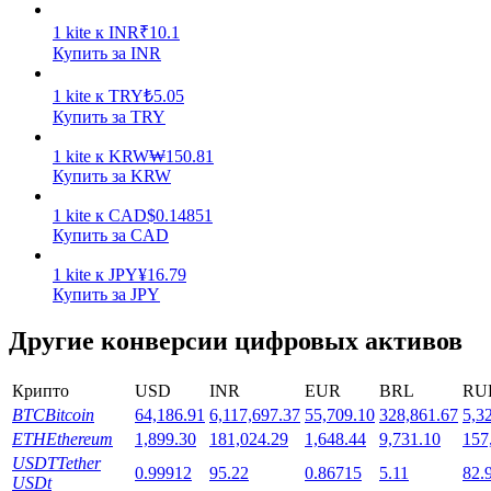
1
kite
к
INR
₹
10.1
Купить за INR
1
kite
к
TRY
₺
5.05
Купить за TRY
1
kite
к
KRW
₩
150.81
Стейкинг
Купить за KRW
Высокая прибыль и мгновенный доступ
1
kite
к
CAD
$
0.14851
Купить за CAD
1
kite
к
JPY
¥
16.79
Купить за JPY
Другие конверсии цифровых активов
Крипто
USD
INR
EUR
BRL
RU
BTC
Bitcoin
64,186.91
6,117,697.37
55,709.10
328,861.67
5,3
Launchpool
ETH
Ethereum
1,899.30
181,024.29
1,648.44
9,731.10
157
Гибкая ставка для заработка популярных токенов
USDT
Tether
0.99912
95.22
0.86715
5.11
82.
USDt