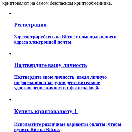
криптовалют на самом безопасном криптообменнике.
Регистрация
Зарегистрируйтесь на Bitrue с помощью вашего
адреса электронной почты.
Гид
Руководство для начинающих по фьючерсам
Подтвердите вашу личность
Подтвердите свою личность, введя личную
информацию и загрузив действительное
удостоверение личности с фотографией.
Купить криптовалюту！
Торговые стратегии
Используйте различные варианты оплаты, чтобы
Узнайте, как оставаться прибыльным
купить Kite на Bitrue.