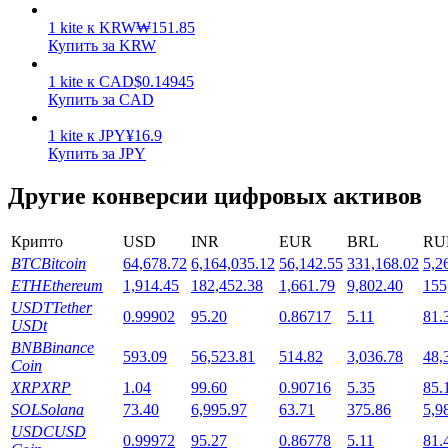
1
kite
к
KRW
₩
151.85
Купить за KRW
1
kite
к
CAD
$
0.14945
Купить за CAD
1
kite
к
JPY
¥
16.9
Стейкинг
Купить за JPY
Высокая прибыль и мгновенный доступ
Другие конверсии цифровых активов
Крипто
USD
INR
EUR
BRL
RU
BTC
Bitcoin
64,678.72
6,164,035.12
56,142.55
331,168.02
5,2
ETH
Ethereum
1,914.45
182,452.38
1,661.79
9,802.40
155
USDT
Tether
0.99902
95.20
0.86717
5.11
81.
USDt
BNB
Binance
593.09
56,523.81
514.82
3,036.78
48,
Coin
Launchpool
XRP
XRP
1.04
99.60
0.90716
5.35
85.
SOL
Solana
73.40
6,995.97
63.71
375.86
5,9
Гибкая ставка для заработка популярных токенов
USDC
USD
0.99972
95.27
0.86778
5.11
81.