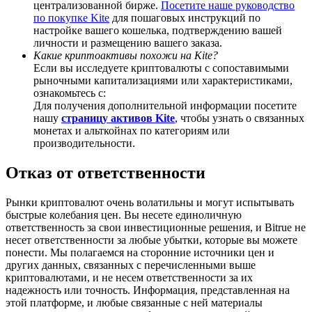
централизованной бирже.
Посетите наше руководство
по покупке Kite
для пошаговых инструкций по
настройке вашего кошелька, подтверждению вашей
личности и размещению вашего заказа.
Какие криптоактивы похожи на Kite?
Если вы исследуете криптовалюты с сопоставимыми
Deposit CASHCAT & Win
рыночными капитализациями или характеристиками,
ознакомьтесь с:
Share 500000 CASHCAT prize pool
Для получения дополнительной информации посетите
нашу
страницу активов Kite
, чтобы узнать о связанных
монетах и альткойнах по категориям или
производительности.
Exclusive for BitMart Users
Отказ от ответственности
Register & Trade to Win 500,000 USDT
Рынки криптовалют очень волатильны и могут испытывать
быстрые колебания цен. Вы несете единоличную
ответственность за свои инвестиционные решения, и Bitrue не
Precious Metals Trading Carnival
несет ответственности за любые убытки, которые вы можете
понести. Мы полагаемся на сторонние источники цен и
Trade Gold & Silver · 33,333 USDT Bonus
других данных, связанных с перечисленными выше
криптовалютами, и не несем ответственности за их
надежность или точность. Информация, представленная на
этой платформе, и любые связанные с ней материалы