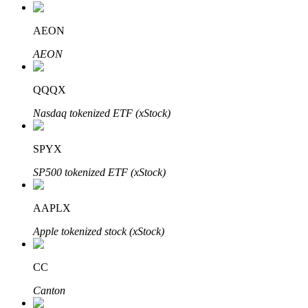
AEON
AEON
QQQX
Nasdaq tokenized ETF (xStock)
Авто Инвест
SPYX
Получите долгосрочную прибыль и гибкие проценты
SP500 tokenized ETF (xStock)
AAPLX
Apple tokenized stock (xStock)
CC
Canton
Изучите стейкинг