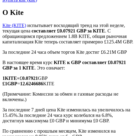
О Kite
Kite (KITE)
испытывает восходящий тренд на этой неделе,
текущая цена
составляет £0.07921 GBP за KITE
. С
обращающимся предложением 1.8B KITE, общая рыночная
Фьючерсы на COIN-M
капитализация Kite теперь составляет примерно £125.4M GBP.
Криптовалютные фьючерсы
За последние 24 часа объем торгов Kite достиг £6.21M GBP
В настоящее время курс
KITE к GBP
составляет £0.07921
GBP за 1 KITE
. Это означает:
TradFi
1
KITE
=
£
0.07921
GBP
Деривативы на акции, форекс, драгоценные металлы и
£
1
GBP
=
12.6246686
KITE
сырьевые товары
(Примечание: Комиссии за обмен и газовые расходы не
включены.)
За последние 7 дней цена Kite изменилась на увеличилось на
15.45%.
За последние 24 часа курс колебался на 6.8%,
достигнув максимума £0 GBP и минимума £0 GBP.
По сравнению с прошлым месяцем, Kite изменился на