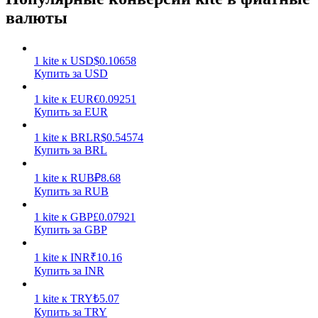
валюты
1
kite
к
USD
$
0.10658
Купить за USD
1
kite
к
EUR
€
0.09251
Заработок
Купить за EUR
1
kite
к
BRL
R$
0.54574
Купить за BRL
1
kite
к
RUB
₽
8.68
Купить за RUB
1
kite
к
GBP
£
0.07921
Купить за GBP
Силовая свинья
1
kite
к
INR
₹
10.16
Купить за INR
Получайте конкурентные награды ежедневно
1
kite
к
TRY
₺
5.07
Купить за TRY