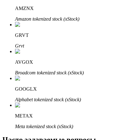
Узнайте о пассивном доходе
AMZNX
Bitrue
AI
Amazon tokenized stock (xStock)
GRVT
Grvt
AVGOX
Bitrue Партнеры
Broadcom tokenized stock (xStock)
GOOGLX
Alphabet tokenized stock (xStock)
METAX
Meta tokenized stock (xStock)
Партнеры Bitrue
Часто задаваемые вопросы