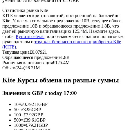
уменьшился на 8.95%.вниз от £-- GBP.
Статистика рынка Kite
USDC фьючерсы
KITE является криптовалютой, построенной на блокчейне
Kite. У нее максимальное предложение 10B, текущее общее
Фьючерсы с использованием USDC в качестве
предложение 10B и обращающееся предложение 1.8B, что
обеспечения
дает ей рыночную капитализацию 125.4M. Нажмите здесь,
чтобы
Купить сейчас
, или ознакомьтесь с нашим пошаговым
руководством о
том, как безопасно и легко приобрести Kite
(KITE)
.
Текущая цена
£
0.07921
Обращающееся предложение
1.8B
Рыночная капитализация
£
125.4M
Объем(24ч)
£
6.21M
Kite Курсы обмена на разные суммы
Копирование торговли
Значения к GBP с today 17:00
Присоединяйтесь к лучшим трейдерам
10
=
£
0.79211
GBP
50
=
£
3.96
GBP
100
=
£
7.92
GBP
500
=
£
39.61
GBP
1000
=
£
79.21
GBP