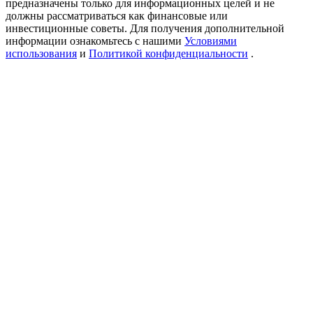
предназначены только для информационных целей и не
USDT New User Exclusive 10% APR
должны рассматриваться как финансовые или
инвестиционные советы. Для получения дополнительной
USDT Flexible Staking | Daily Rewards
информации ознакомьтесь с нашими
Условиями
использования
и
Политикой конфиденциальности
.
New Listing Futures Fest
Trade New Futures, Win 200,000 USDT
Crypto World Cup 2026: Grand Finale
77,777+3k Rewards