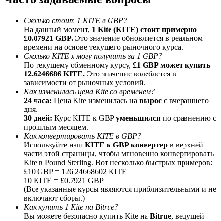
До 65% комиссии!
Сколько стоит 1 KITE в GBP?
На данный момент,
1 Kite (KITE) стоит примерно
£0.07921 GBP.
Это значение обновляется в реальном
времени на основе текущего рыночного курса.
Сколько KITE я могу получить за 1 GBP?
По текущему обменному курсу,
£1 GBP может купить
12.6246686 KITE.
Это значение колеблется в
зависимости от рыночных условий.
Как изменилась цена Kite со временем?
24 часа:
Цена Kite изменилась на
вырос
с вчерашнего
дня.
Реферал
30 дней:
Курс KITE к GBP
уменьшился
по сравнению с
Пригласите друга, чтобы получить денежные
прошлым месяцем.
вознаграждения
Как конвертировать KITE в GBP?
Используйте наш
KITE к GBP конвертер
в верхней
Deposit CASHCAT & Win
части этой страницы, чтобы мгновенно конвертировать
Kite в Pound Sterling. Вот несколько быстрых примеров:
£10 GBP = 126.24668602 KITE
10 KITE = £0.7921 GBP
(Все указанные курсы являются приблизительными и не
включают сборы.)
Как купить 1 Kite на Bitrue?
Вы можете безопасно купить Kite на
Bitrue
, ведущей