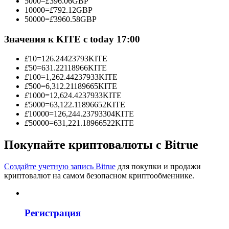
5000
=
£
396.06
GBP
10000
=
£
792.12
GBP
50000
=
£
3960.58
GBP
Значения к KITE с today 17:00
Станьте копи-трейдером
£
10
=
126.24423793
KITE
Наслаждайтесь распределением прибыли и комиссиями
£
50
=
631.22118966
KITE
за копи-трейдинг
£
100
=
1,262.44237933
KITE
£
500
=
6,312.21189665
KITE
£
1000
=
12,624.4237933
KITE
£
5000
=
63,122.11896652
KITE
£
10000
=
126,244.23793304
KITE
£
50000
=
631,221.18966522
KITE
Покупайте криптовалюты с Bitrue
Создайте учетную запись Bitrue
для покупки и продажи
Информация
криптовалют на самом безопасном криптообменнике.
Анализ больших данных, включая торговую информацию
и т. д.
Регистрация