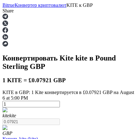
Bitrue
Конвертер криптовалют
KITE
к
GBP
Share
Фьючерсы
Конвертировать Kite
kite
в Pound
Sterling
GBP
1 KITE = £0.07921 GBP
KITE в GBP: 1 Kite конвертируется в £0.07921 GBP на August
6 at 5:00 PM
USDT-фьючерсы
Фьючерсы с использованием USDT в качестве
обеспечения
kite
kite
GBP
Купить
kite
(
kite
)