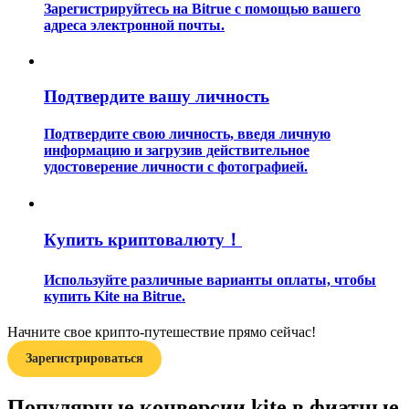
Зарегистрируйтесь на Bitrue с помощью вашего
адреса электронной почты.
Подтвердите вашу личность
Подтвердите свою личность, введя личную
Гид
информацию и загрузив действительное
удостоверение личности с фотографией.
Руководство для начинающих по фьючерсам
Купить криптовалюту！
Используйте различные варианты оплаты, чтобы
купить Kite на Bitrue.
Начните свое крипто-путешествие прямо сейчас!
Торговые стратегии
Зарегистрироваться
Узнайте, как оставаться прибыльным
Популярные конверсии kite в фиатные