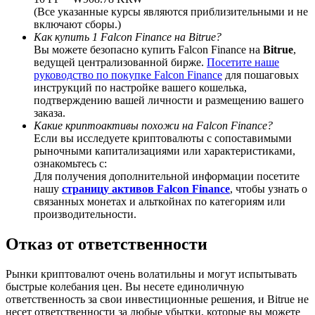
(Все указанные курсы являются приблизительными и не
включают сборы.)
Как купить 1 Falcon Finance на Bitrue?
Вы можете безопасно купить Falcon Finance на
Bitrue
,
ведущей централизованной бирже.
Посетите наше
BTC Welcome Rewards
руководство по покупке Falcon Finance
для пошаговых
инструкций по настройке вашего кошелька,
Deposit & Trade BTC to Share 25000 USDT prize pool!
подтверждению вашей личности и размещению вашего
заказа.
Какие криптоактивы похожи на Falcon Finance?
Если вы исследуете криптовалюты с сопоставимыми
рыночными капитализациями или характеристиками,
Deposit CASHCAT & Win
ознакомьтесь с:
Для получения дополнительной информации посетите
Share 500000 CASHCAT prize pool
нашу
страницу активов Falcon Finance
, чтобы узнать о
связанных монетах и альткойнах по категориям или
производительности.
Exclusive for BitMart Users
Отказ от ответственности
Register & Trade to Win 500,000 USDT
Рынки криптовалют очень волатильны и могут испытывать
быстрые колебания цен. Вы несете единоличную
ответственность за свои инвестиционные решения, и Bitrue не
несет ответственности за любые убытки, которые вы можете