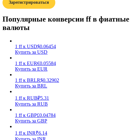
Зарегистрироваться
Популярные конверсии ff в фиатные
валюты
Заработок
1
ff
к
USD
$
0.06454
Купить за USD
1
ff
к
EUR
€
0.05584
Купить за EUR
1
ff
к
BRL
R$
0.32902
Купить за BRL
1
ff
к
RUB
₽
5.31
Купить за RUB
Силовая свинья
1
ff
к
GBP
£
0.04784
Купить за GBP
Получайте конкурентные награды ежедневно
1
ff
к
INR
₹
6.14
Купить за INR