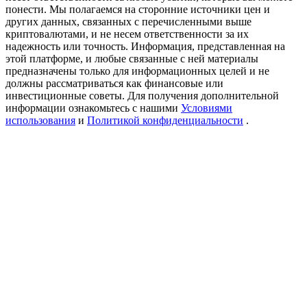
Precious Metals Trading Carnival
понести. Мы полагаемся на сторонние источники цен и
других данных, связанных с перечисленными выше
Trade Gold & Silver · 33,333 USDT Bonus
криптовалютами, и не несем ответственности за их
надежность или точность. Информация, представленная на
этой платформе, и любые связанные с ней материалы
предназначены только для информационных целей и не
должны рассматриваться как финансовые или
USDT New User Exclusive 10% APR
инвестиционные советы. Для получения дополнительной
информации ознакомьтесь с нашими
Условиями
USDT Flexible Staking | Daily Rewards
использования
и
Политикой конфиденциальности
.
BTC New User Exclusive: 6.5% APR
BTC Flexible Staking | Daily Rewards