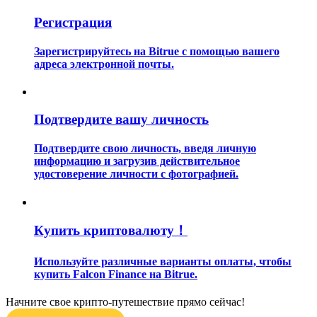
Регистрация
Зарегистрируйтесь на Bitrue с помощью вашего
адреса электронной почты.
Гид
Подтвердите вашу личность
Руководство для начинающих по фьючерсам
Подтвердите свою личность, введя личную
информацию и загрузив действительное
удостоверение личности с фотографией.
Купить криптовалюту！
Используйте различные варианты оплаты, чтобы
купить Falcon Finance на Bitrue.
Торговые стратегии
Узнайте, как оставаться прибыльным
Начните свое крипто-путешествие прямо сейчас!