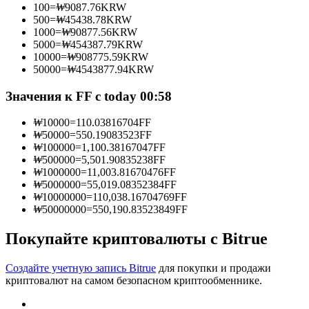
100
=
₩
9087.76
KRW
500
=
₩
45438.78
KRW
1000
=
₩
90877.56
KRW
5000
=
₩
454387.79
KRW
10000
=
₩
908775.59
KRW
Станьте копи-трейдером
50000
=
₩
4543877.94
KRW
Наслаждайтесь распределением прибыли и комиссиями
Значения к FF с today 00:58
за копи-трейдинг
₩
10000
=
110.03816704
FF
₩
50000
=
550.19083523
FF
₩
100000
=
1,100.38167047
FF
₩
500000
=
5,501.90835238
FF
₩
1000000
=
11,003.81670476
FF
₩
5000000
=
55,019.08352384
FF
₩
10000000
=
110,038.16704769
FF
₩
50000000
=
550,190.83523849
FF
Покупайте криптовалюты с Bitrue
Информация
Анализ больших данных, включая торговую информацию
Создайте учетную запись Bitrue
для покупки и продажи
и т. д.
криптовалют на самом безопасном криптообменнике.