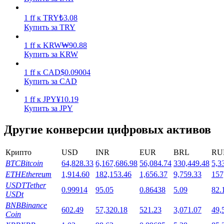
1
ff
к
TRY
₺
3.08
Купить за TRY
1
ff
к
KRW
₩
90.88
Купить за KRW
Стейкинг
1
ff
к
CAD
$
0.09004
Купить за CAD
Высокая прибыль и мгновенный доступ
1
ff
к
JPY
¥
10.19
Купить за JPY
Другие конверсии цифровых активов
Крипто
USD
INR
EUR
BRL
RU
BTC
Bitcoin
64,828.33
6,167,686.98
56,084.74
330,449.48
5,3
ETH
Ethereum
1,914.60
182,153.46
1,656.37
9,759.33
157
USDT
Tether
0.99914
95.05
0.86438
5.09
82.
Launchpool
USDt
BNB
Binance
Гибкая ставка для заработка популярных токенов
602.49
57,320.18
521.23
3,071.07
49,
Coin