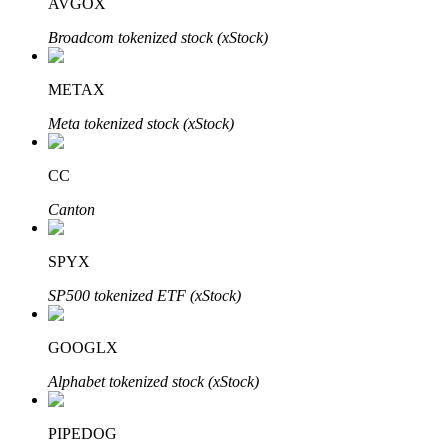
AVGOX
Узнайте о пассивном доходе
Broadcom tokenized stock (xStock)
Bitrue
AI
METAX
Meta tokenized stock (xStock)
CC
Canton
Bitrue Партнеры
SPYX
SP500 tokenized ETF (xStock)
GOOGLX
Alphabet tokenized stock (xStock)
Партнеры Bitrue
PIPEDOG