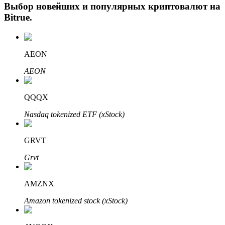
Выбор новейших и популярных криптовалют на
Bitrue
.
AEON
AEON
QQQX
Авто Инвест
Nasdaq tokenized ETF (xStock)
Получите долгосрочную прибыль и гибкие проценты
GRVT
Grvt
AMZNX
Amazon tokenized stock (xStock)
Изучите стейкинг