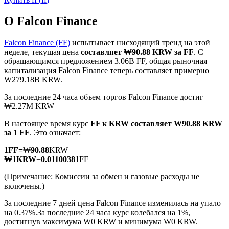
О Falcon Finance
Falcon Finance (FF)
испытывает нисходящий тренд на этой
неделе, текущая цена
составляет ₩90.88 KRW за FF
. С
обращающимся предложением 3.06B FF, общая рыночная
Фьючерсы на COIN-M
капитализация Falcon Finance теперь составляет примерно
₩279.18B KRW.
Криптовалютные фьючерсы
За последние 24 часа объем торгов Falcon Finance достиг
₩2.27M KRW
TradFi
В настоящее время курс
FF к KRW
составляет ₩90.88 KRW
за 1 FF
. Это означает:
Деривативы на акции, форекс, драгоценные металлы и
сырьевые товары
1
FF
=
₩
90.88
KRW
₩
1
KRW
=
0.01100381
FF
(Примечание: Комиссии за обмен и газовые расходы не
включены.)
За последние 7 дней цена Falcon Finance изменилась на упало
на 0.37%.
За последние 24 часа курс колебался на 1%,
достигнув максимума ₩0 KRW и минимума ₩0 KRW.