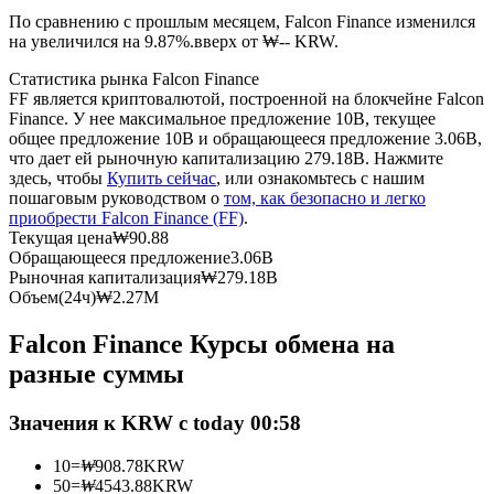
По сравнению с прошлым месяцем, Falcon Finance изменился
на увеличился на 9.87%.вверх от ₩-- KRW.
USDC фьючерсы
Статистика рынка Falcon Finance
Фьючерсы с использованием USDC в качестве
FF является криптовалютой, построенной на блокчейне Falcon
обеспечения
Finance. У нее максимальное предложение 10B, текущее
общее предложение 10B и обращающееся предложение 3.06B,
что дает ей рыночную капитализацию 279.18B. Нажмите
здесь, чтобы
Купить сейчас
, или ознакомьтесь с нашим
пошаговым руководством о
том, как безопасно и легко
приобрести Falcon Finance (FF)
.
Текущая цена
₩
90.88
Обращающееся предложение
3.06B
Рыночная капитализация
₩
279.18B
Объем(24ч)
₩
2.27M
Копирование торговли
Falcon Finance Курсы обмена на
Присоединяйтесь к лучшим трейдерам
разные суммы
Значения к KRW с today 00:58
10
=
₩
908.78
KRW
50
=
₩
4543.88
KRW