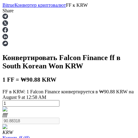
Bitrue
Конвертер криптовалют
FF
к
KRW
Share
Фьючерсы
Конвертировать Falcon Finance
ff
в
South Korean Won
KRW
1 FF = ₩90.88 KRW
FF в KRW: 1 Falcon Finance конвертируется в ₩90.88 KRW на
August 9 at 12:58 AM
USDT-фьючерсы
Фьючерсы с использованием USDT в качестве
обеспечения
ff
ff
KRW
Купить
ff
(
ff
)