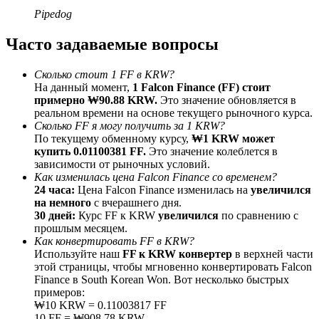
До 65% комиссии!
Pipedog
Часто задаваемые вопросы
Сколько стоит 1 FF в KRW?
На данный момент,
1 Falcon Finance (FF) стоит
примерно ₩90.88 KRW.
Это значение обновляется в
реальном времени на основе текущего рыночного курса.
Сколько FF я могу получить за 1 KRW?
По текущему обменному курсу,
₩1 KRW может
купить 0.01100381 FF.
Это значение колеблется в
Реферал
зависимости от рыночных условий.
Как изменилась цена Falcon Finance со временем?
Пригласите друга, чтобы получить денежные
24 часа:
Цена Falcon Finance изменилась на
увеличился
вознаграждения
на немного
с вчерашнего дня.
30 дней:
Курс FF к KRW
увеличился
по сравнению с
BTC Welcome Rewards
прошлым месяцем.
Как конвертировать FF в KRW?
Используйте наш
FF к KRW конвертер
в верхней части
этой страницы, чтобы мгновенно конвертировать Falcon
Finance в South Korean Won. Вот несколько быстрых
примеров:
₩10 KRW = 0.11003817 FF
10 FF = ₩908.78 KRW