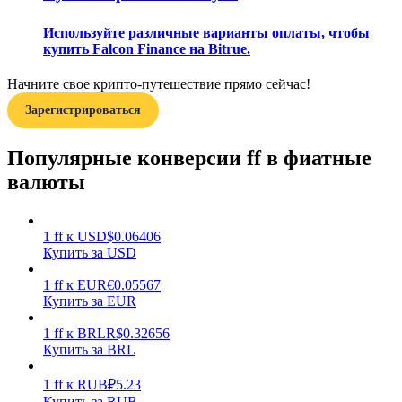
Используйте различные варианты оплаты, чтобы
купить Falcon Finance на Bitrue.
Начните свое крипто-путешествие прямо сейчас!
Зарегистрироваться
Заработок
Популярные конверсии ff в фиатные
валюты
1
ff
к
USD
$
0.06406
Купить за USD
1
ff
к
EUR
€
0.05567
Купить за EUR
Силовая свинья
1
ff
к
BRL
R$
0.32656
Получайте конкурентные награды ежедневно
Купить за BRL
1
ff
к
RUB
₽
5.23
Купить за RUB