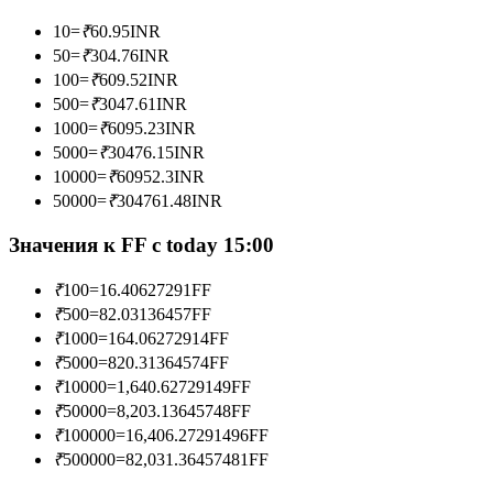
10
=
₹
60.95
INR
50
=
₹
304.76
INR
100
=
₹
609.52
INR
Станьте копи-трейдером
500
=
₹
3047.61
INR
1000
=
₹
6095.23
INR
Наслаждайтесь распределением прибыли и комиссиями
5000
=
₹
30476.15
INR
за копи-трейдинг
10000
=
₹
60952.3
INR
50000
=
₹
304761.48
INR
Значения к FF с today 15:00
₹
100
=
16.40627291
FF
₹
500
=
82.03136457
FF
₹
1000
=
164.06272914
FF
₹
5000
=
820.31364574
FF
Информация
₹
10000
=
1,640.62729149
FF
₹
50000
=
8,203.13645748
FF
Анализ больших данных, включая торговую информацию
и т. д.
₹
100000
=
16,406.27291496
FF
₹
500000
=
82,031.36457481
FF