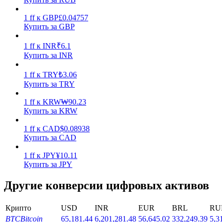
1
ff
к
GBP
£
0.04757
Купить за GBP
1
ff
к
INR
₹
6.1
Купить за INR
Стейкинг
1
ff
к
TRY
₺
3.06
Купить за TRY
Высокая прибыль и мгновенный доступ
1
ff
к
KRW
₩
90.23
Купить за KRW
1
ff
к
CAD
$
0.08938
Купить за CAD
1
ff
к
JPY
¥
10.11
Купить за JPY
Другие конверсии цифровых активов
Launchpool
Гибкая ставка для заработка популярных токенов
Крипто
USD
INR
EUR
BRL
RU
BTC
Bitcoin
65,181.44
6,201,281.48
56,645.02
332,249.39
5,3