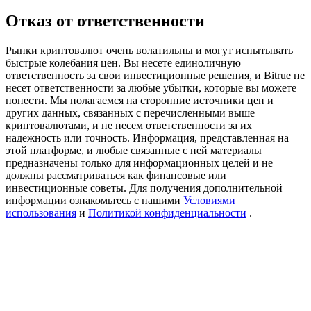
Precious Metals Trading Carnival
Отказ от ответственности
Trade Gold & Silver · 33,333 USDT Bonus
Рынки криптовалют очень волатильны и могут испытывать
быстрые колебания цен. Вы несете единоличную
ответственность за свои инвестиционные решения, и Bitrue не
несет ответственности за любые убытки, которые вы можете
USDT New User Exclusive 10% APR
понести. Мы полагаемся на сторонние источники цен и
других данных, связанных с перечисленными выше
USDT Flexible Staking | Daily Rewards
криптовалютами, и не несем ответственности за их
надежность или точность. Информация, представленная на
этой платформе, и любые связанные с ней материалы
предназначены только для информационных целей и не
BTC New User Exclusive: 6.5% APR
должны рассматриваться как финансовые или
инвестиционные советы. Для получения дополнительной
BTC Flexible Staking | Daily Rewards
информации ознакомьтесь с нашими
Условиями
использования
и
Политикой конфиденциальности
.