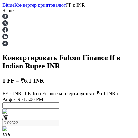
Bitrue
Конвертер криптовалют
FF
к
INR
Share
Фьючерсы
Конвертировать Falcon Finance
ff
в
Indian Rupee
INR
1 FF = ₹6.1 INR
FF в INR: 1 Falcon Finance конвертируется в ₹6.1 INR на
USDT-фьючерсы
August 9 at 3:00 PM
Фьючерсы с использованием USDT в качестве
обеспечения
ff
ff
INR