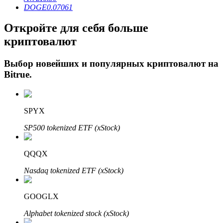
DOGE
0.07061
Откройте для себя больше
криптовалют
Выбор новейших и популярных криптовалют на
Bitrue
.
Авто Инвест
SPYX
Получите долгосрочную прибыль и гибкие проценты
SP500 tokenized ETF (xStock)
QQQX
Nasdaq tokenized ETF (xStock)
GOOGLX
Alphabet tokenized stock (xStock)
Изучите стейкинг