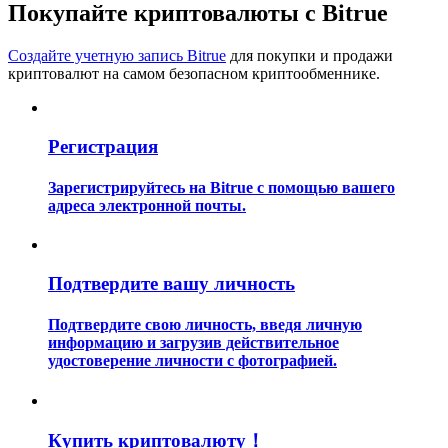
Покупайте криптовалюты с Bitrue
Создайте учетную запись Bitrue
для покупки и продажи
криптовалют на самом безопасном криптообменнике.
Регистрация
Гид
Руководство для начинающих по фьючерсам
Зарегистрируйтесь на Bitrue с помощью вашего
адреса электронной почты.
Подтвердите вашу личность
Подтвердите свою личность, введя личную
информацию и загрузив действительное
удостоверение личности с фотографией.
Торговые стратегии
Узнайте, как оставаться прибыльным
Купить криптовалюту！