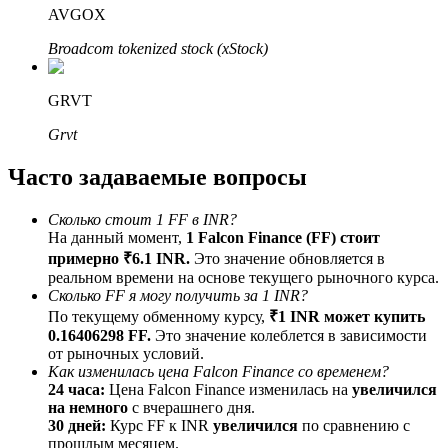
AVGOX
До 65% комиссии!
Broadcom tokenized stock (xStock)
GRVT
Grvt
Часто задаваемые вопросы
Сколько стоит 1 FF в INR?
Реферал
На данный момент,
1 Falcon Finance (FF) стоит
Пригласите друга, чтобы получить денежные
примерно ₹6.1 INR.
Это значение обновляется в
вознаграждения
реальном времени на основе текущего рыночного курса.
Сколько FF я могу получить за 1 INR?
BTC Welcome Rewards
По текущему обменному курсу,
₹1 INR может купить
0.16406298 FF.
Это значение колеблется в зависимости
от рыночных условий.
Как изменилась цена Falcon Finance со временем?
24 часа:
Цена Falcon Finance изменилась на
увеличился
на немного
с вчерашнего дня.
30 дней:
Курс FF к INR
увеличился
по сравнению с
прошлым месяцем.