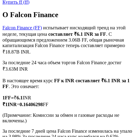
Купить
ff
(
ff
)
О Falcon Finance
Falcon Finance (FF)
испытывает нисходящий тренд на этой
неделе, текущая цена
составляет ₹6.1 INR за FF
. С
Фьючерсы на COIN-M
обращающимся предложением 3.06B FF, общая рыночная
капитализация Falcon Finance теперь составляет примерно
Криптовалютные фьючерсы
₹18.87B INR.
За последние 24 часа объем торгов Falcon Finance достиг
₹3.63M INR
TradFi
В настоящее время курс
FF к INR
составляет ₹6.1 INR за 1
Деривативы на акции, форекс, драгоценные металлы и
FF
. Это означает:
сырьевые товары
1
FF
=
₹
6.1
INR
₹
1
INR
=
0.16406298
FF
(Примечание: Комиссии за обмен и газовые расходы не
включены.)
За последние 7 дней цена Falcon Finance изменилась на упало
на 3.98%.
За последние 24 часа курс колебался на 0.62%,