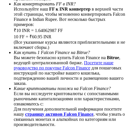
Как конвертировать FF в INR?
Используйте наш
FF к INR конвертер
в верхней части
этой страницы, чтобы мгновенно конвертировать Falcon
Finance в Indian Rupee. Вот несколько быстрых
примеров:
BTC Welcome Rewards
₹10 INR = 1.64062987 FF
10 FF = ₹60.95 INR
Deposit & Trade BTC to Share 25000 USDT prize pool!
(Все указанные курсы являются приблизительными и не
включают сборы.)
Как купить 1 Falcon Finance на Bitrue?
Вы можете безопасно купить Falcon Finance на
Bitrue
,
ведущей централизованной бирже.
Посетите наше
Deposit CASHCAT & Win
руководство по покупке Falcon Finance
для пошаговых
Share 500000 CASHCAT prize pool
инструкций по настройке вашего кошелька,
подтверждению вашей личности и размещению вашего
заказа.
Какие криптоактивы похожи на Falcon Finance?
Если вы исследуете криптовалюты с сопоставимыми
Exclusive for BitMart Users
рыночными капитализациями или характеристиками,
ознакомьтесь с:
Register & Trade to Win 500,000 USDT
Для получения дополнительной информации посетите
нашу
страницу активов Falcon Finance
, чтобы узнать о
связанных монетах и альткойнах по категориям или
производительности.