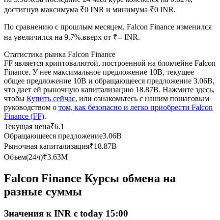
достигнув максимума ₹0 INR и минимума ₹0 INR.
USDC фьючерсы
По сравнению с прошлым месяцем, Falcon Finance изменился
Фьючерсы с использованием USDC в качестве
на увеличился на 9.7%.вверх от ₹-- INR.
обеспечения
Статистика рынка Falcon Finance
FF является криптовалютой, построенной на блокчейне Falcon
Finance. У нее максимальное предложение 10B, текущее
общее предложение 10B и обращающееся предложение 3.06B,
что дает ей рыночную капитализацию 18.87B. Нажмите здесь,
чтобы
Купить сейчас
, или ознакомьтесь с нашим пошаговым
руководством о
том, как безопасно и легко приобрести Falcon
Finance (FF)
.
Текущая цена
₹
6.1
Обращающееся предложение
3.06B
Копирование торговли
Рыночная капитализация
₹
18.87B
Объем(24ч)
₹
3.63M
Присоединяйтесь к лучшим трейдерам
Falcon Finance Курсы обмена на
разные суммы
Значения к INR с today 15:00