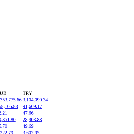
UB
TRY
,353,775.66
3,104,099.34
58,105.83
91,669.17
2.21
47.66
9,851.80
28,903.88
5.70
49.69
,222.79
3,607.95