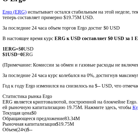
Ergo (ERG)
испытывает остался стабильным на этой неделе, т
теперь составляет примерно $19.75M USD.
За последние 24 часа объем торгов Ergo достиг $0 USD
Фьючерсы на COIN-M
В настоящее время курс
ERG к USD
составляет $0 USD за 1
Криптовалютные фьючерсы
1
ERG
=
$
0
USD
$
1
USD
=
0
ERG
TradFi
(Примечание: Комиссии за обмен и газовые расходы не включе
Деривативы на акции, форекс, драгоценные металлы и с
За последние 24 часа курс колебался на 0%, достигнув макси
Год к году Ergo изменился на снизилось на $-- USD, что отмеч
Статистика рынка Ergo
ERG является криптовалютой, построенной на блокчейне Ergo
ей рыночную капитализацию 19.75M. Нажмите здесь, чтобы
Ку
Текущая цена
$
0
Обращающееся предложение
83.34M
Рыночная капитализация
$
19.75M
Объем(24ч)
$
--
USDC фьючерсы