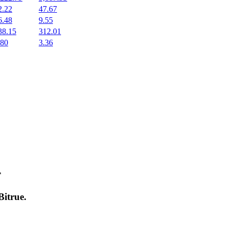
2.22
47.67
6.48
9.55
38.15
312.01
.80
3.36
т
Bitrue
.