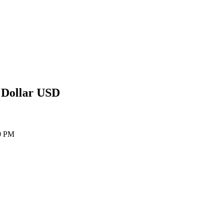
 Dollar
USD
0 PM
ия