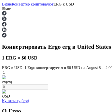
Bitrue
Конвертер криптовалют
ERG
к
USD
Share
Фьючерсы
Конвертировать Ergo
erg
в United States
1 ERG = $0 USD
ERG в USD: 1 Ergo конвертируется в $0 USD на August 8 at 2:0
USDT-фьючерсы
erg
erg
Фьючерсы с использованием USDT в качестве обеспечен
USD
Купить
erg
(
erg
)
О Ergo