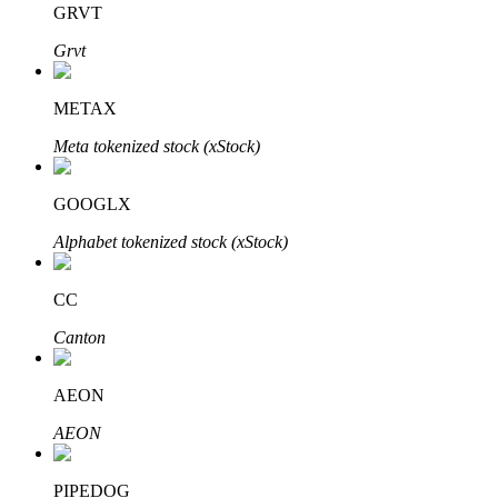
GRVT
Grvt
Блокировки BTR
Эксклюзивные инвестиции для владельцев BTR
METAX
Meta tokenized stock (xStock)
GOOGLX
Alphabet tokenized stock (xStock)
CC
Кредиты
Canton
Сервис заимствований, обеспеченных криптовалютой
AEON
AEON
PIPEDOG