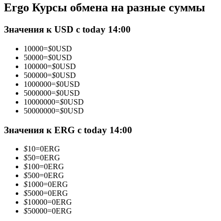
Ergo Курсы обмена на разные суммы
Фьючерсы с использованием USDC в качестве обеспечен
Значения к USD с today 14:00
10000
=
$
0
USD
50000
=
$
0
USD
100000
=
$
0
USD
500000
=
$
0
USD
1000000
=
$
0
USD
5000000
=
$
0
USD
10000000
=
$
0
USD
50000000
=
$
0
USD
Копирование торговли
Присоединяйтесь к лучшим трейдерам
Значения к ERG с today 14:00
$
10
=
0
ERG
$
50
=
0
ERG
$
100
=
0
ERG
$
500
=
0
ERG
$
1000
=
0
ERG
$
5000
=
0
ERG
$
10000
=
0
ERG
$
50000
=
0
ERG