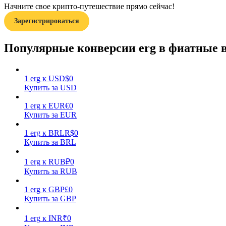
Начните свое крипто-путешествие прямо сейчас!
Зарегистрироваться
Гид
Руководство для начинающих по фьючерсам
Популярные конверсии erg в фиатные
1
erg
к
USD
$
0
Купить за USD
1
erg
к
EUR
€
0
Купить за EUR
1
erg
к
BRL
R$
0
Купить за BRL
Торговые стратегии
Узнайте, как оставаться прибыльным
1
erg
к
RUB
₽
0
Купить за RUB
1
erg
к
GBP
£
0
Купить за GBP
1
erg
к
INR
₹
0