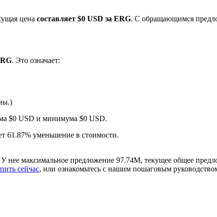
екущая цена
составляет $0 USD за ERG
. С обращающимся предл
 ERG
. Это означает:
ны.)
ырьевые товары
мума $0 USD и минимума $0 USD.
ает 61.87% уменьшение в стоимости.
. У нее максимальное предложение 97.74M, текущее общее пред
пить сейчас
, или ознакомьтесь с нашим пошаговым руководство