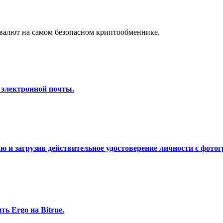
а копи-трейдинг
валют на самом безопасном криптообменнике.
 электронной почты.
 т. д.
 и загрузив действительное удостоверение личности с фотог
ь Ergo на Bitrue.