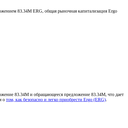
ожением 83.34M ERG, общая рыночная капитализация Ergo
ложение 83.34M и обращающееся предложение 83.34M, что дает
м о
том, как безопасно и легко приобрести Ergo (ERG)
.