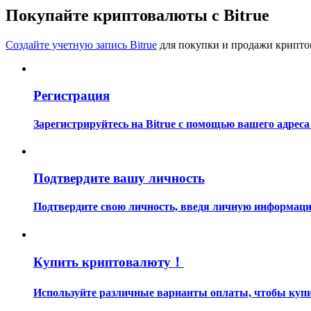
Станьте копи-трейдером
Покупайте криптовалюты с Bitrue
Наслаждайтесь распределением прибыли и комиссиями з
Создайте учетную запись Bitrue
для покупки и продажи крипто
Регистрация
Зарегистрируйтесь на Bitrue с помощью вашего адреса
Информация
Подтвердите вашу личность
Анализ больших данных, включая торговую информацию и
Подтвердите свою личность, введя личную информацию
Купить криптовалюту！
Используйте различные варианты оплаты, чтобы купит