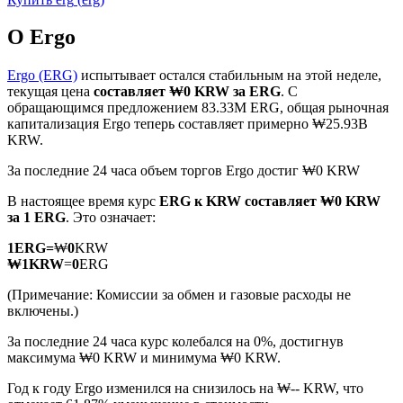
О Ergo
Ergo (ERG)
испытывает остался стабильным на этой неделе,
текущая цена
составляет ₩0 KRW за ERG
. С
обращающимся предложением 83.33M ERG, общая рыночная
Фьючерсы на COIN-M
капитализация Ergo теперь составляет примерно ₩25.93B
KRW.
Криптовалютные фьючерсы
За последние 24 часа объем торгов Ergo достиг ₩0 KRW
В настоящее время курс
ERG к KRW
составляет ₩0 KRW
TradFi
за 1 ERG
. Это означает:
Деривативы на акции, форекс, драгоценные металлы и
1
ERG
=
₩
0
KRW
сырьевые товары
₩
1
KRW
=
0
ERG
(Примечание: Комиссии за обмен и газовые расходы не
включены.)
За последние 24 часа курс колебался на 0%, достигнув
максимума ₩0 KRW и минимума ₩0 KRW.
Год к году Ergo изменился на снизилось на ₩-- KRW, что