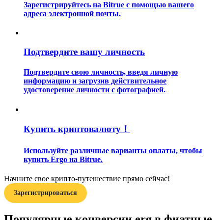
Зарегистрируйтесь на Bitrue с помощью вашего
адреса электронной почты.
Подтвердите вашу личность
Подтвердите свою личность, введя личную
Гид
информацию и загрузив действительное
удостоверение личности с фотографией.
Руководство для начинающих по фьючерсам
Купить криптовалюту！
Используйте различные варианты оплаты, чтобы
купить Ergo на Bitrue.
Начните свое крипто-путешествие прямо сейчас!
Торговые стратегии
Зарегистрироваться
Узнайте, как оставаться прибыльным
Популярные конверсии erg в фиатные