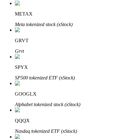
METAX
Meta tokenized stock (xStock)
GRVT
Grvt
Авто Инвест
SPYX
Получите долгосрочную прибыль и гибкие проценты
SP500 tokenized ETF (xStock)
GOOGLX
Alphabet tokenized stock (xStock)
QQQX
Nasdaq tokenized ETF (xStock)
Изучите стейкинг