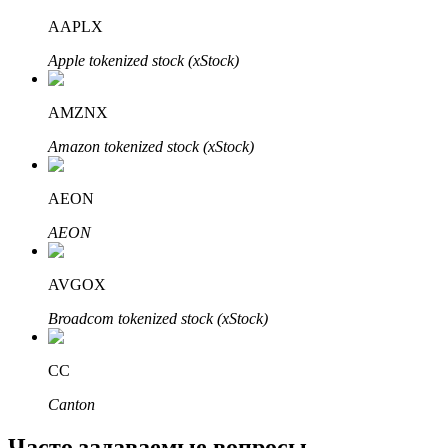
Узнайте о пассивном доходе
AAPLX
Bitrue
AI
Apple tokenized stock (xStock)
AMZNX
Amazon tokenized stock (xStock)
AEON
Bitrue Партнеры
AEON
AVGOX
Broadcom tokenized stock (xStock)
CC
Canton
Партнеры Bitrue
Часто задаваемые вопросы