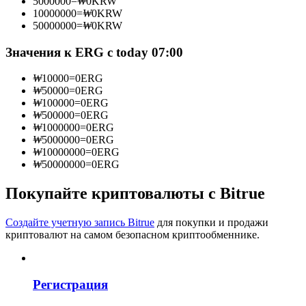
5000000
=
₩
0
KRW
10000000
=
₩
0
KRW
50000000
=
₩
0
KRW
Значения к ERG с today 07:00
Станьте копи-трейдером
₩
10000
=
0
ERG
Наслаждайтесь распределением прибыли и комиссиями
₩
50000
=
0
ERG
за копи-трейдинг
₩
100000
=
0
ERG
₩
500000
=
0
ERG
₩
1000000
=
0
ERG
₩
5000000
=
0
ERG
₩
10000000
=
0
ERG
₩
50000000
=
0
ERG
Покупайте криптовалюты с Bitrue
Создайте учетную запись Bitrue
для покупки и продажи
Информация
криптовалют на самом безопасном криптообменнике.
Анализ больших данных, включая торговую информацию
и т. д.
Регистрация