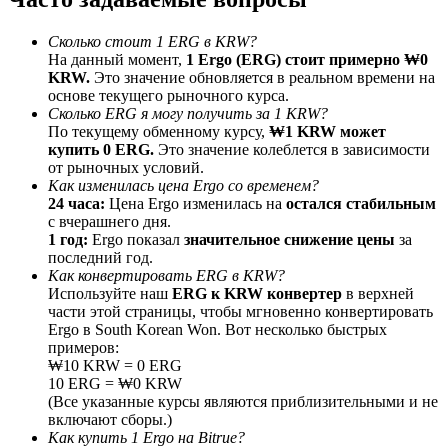
До 65% комиссии!
Сколько стоит 1 ERG в KRW?
На данный момент,
1 Ergo (ERG) стоит примерно ₩0
KRW.
Это значение обновляется в реальном времени на
основе текущего рыночного курса.
Сколько ERG я могу получить за 1 KRW?
По текущему обменному курсу,
₩1 KRW может
купить 0 ERG.
Это значение колеблется в зависимости
от рыночных условий.
Как изменилась цена Ergo со временем?
24 часа:
Цена Ergo изменилась на
остался стабильным
с вчерашнего дня.
Реферал
1 год:
Ergo показал
значительное снижение цены
за
Пригласите друга, чтобы получить денежные
последний год.
вознаграждения
Как конвертировать ERG в KRW?
Используйте наш
ERG к KRW конвертер
в верхней
Deposit CASHCAT & Win
части этой страницы, чтобы мгновенно конвертировать
Ergo в South Korean Won. Вот несколько быстрых
примеров:
₩10 KRW = 0 ERG
10 ERG = ₩0 KRW
(Все указанные курсы являются приблизительными и не
включают сборы.)
Как купить 1 Ergo на Bitrue?