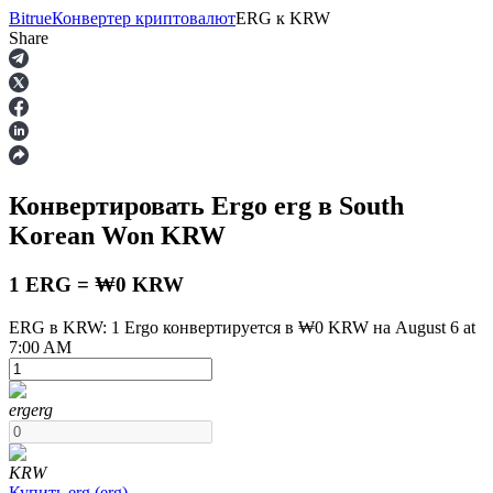
Bitrue
Конвертер криптовалют
ERG
к
KRW
Share
Фьючерсы
Конвертировать Ergo
erg
в South
Korean Won
KRW
1 ERG = ₩0 KRW
ERG в KRW: 1 Ergo конвертируется в ₩0 KRW на August 6 at
7:00 AM
USDT-фьючерсы
Фьючерсы с использованием USDT в качестве
обеспечения
erg
erg
KRW
Купить
erg
(
erg
)