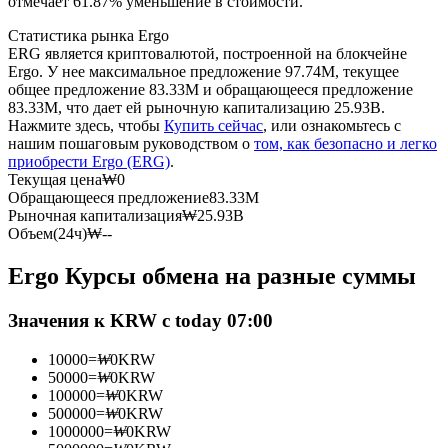
отмечает 61.87% уменьшение в стоимости.
Статистика рынка Ergo
USDC фьючерсы
ERG является криптовалютой, построенной на блокчейне
Ergo. У нее максимальное предложение 97.74M, текущее
Фьючерсы с использованием USDC в качестве
общее предложение 83.33M и обращающееся предложение
обеспечения
83.33M, что дает ей рыночную капитализацию 25.93B.
Нажмите здесь, чтобы
Купить сейчас
, или ознакомьтесь с
нашим пошаговым руководством о
том, как безопасно и легко
приобрести Ergo (ERG)
.
Текущая цена
₩
0
Обращающееся предложение
83.33M
Рыночная капитализация
₩
25.93B
Объем(24ч)
₩
--
Ergo Курсы обмена на разные суммы
Копирование торговли
Значения к KRW с today 07:00
Присоединяйтесь к лучшим трейдерам
10000
=
₩
0
KRW
50000
=
₩
0
KRW
100000
=
₩
0
KRW
500000
=
₩
0
KRW
1000000
=
₩
0
KRW