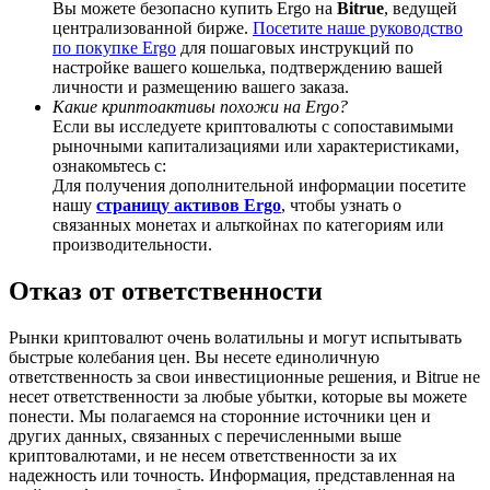
Вы можете безопасно купить Ergo на
Bitrue
, ведущей
централизованной бирже.
Посетите наше руководство
по покупке Ergo
для пошаговых инструкций по
настройке вашего кошелька, подтверждению вашей
личности и размещению вашего заказа.
Какие криптоактивы похожи на Ergo?
Deposit CASHCAT & Win
Если вы исследуете криптовалюты с сопоставимыми
рыночными капитализациями или характеристиками,
Share 500000 CASHCAT prize pool
ознакомьтесь с:
Для получения дополнительной информации посетите
нашу
страницу активов Ergo
, чтобы узнать о
связанных монетах и альткойнах по категориям или
Exclusive for BitMart Users
производительности.
Register & Trade to Win 500,000 USDT
Отказ от ответственности
Рынки криптовалют очень волатильны и могут испытывать
быстрые колебания цен. Вы несете единоличную
Precious Metals Trading Carnival
ответственность за свои инвестиционные решения, и Bitrue не
несет ответственности за любые убытки, которые вы можете
Trade Gold & Silver · 33,333 USDT Bonus
понести. Мы полагаемся на сторонние источники цен и
других данных, связанных с перечисленными выше
криптовалютами, и не несем ответственности за их
надежность или точность. Информация, представленная на