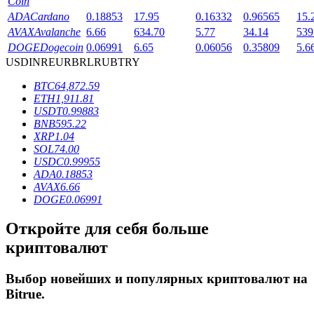
Coin
ADA
Cardano
0.18853
17.95
0.16332
0.96565
15.
AVAX
Avalanche
6.66
634.70
5.77
34.14
539
DOGE
Dogecoin
0.06991
6.65
0.06056
0.35809
5.6
USD
INR
EUR
BRL
RUB
TRY
BTC
64,872.59
ETH
1,911.81
USDT
0.99883
Блокировки BTR
BNB
595.22
XRP
1.04
Эксклюзивные инвестиции для владельцев BTR
SOL
74.00
USDC
0.99955
ADA
0.18853
AVAX
6.66
DOGE
0.06991
Откройте для себя больше
криптовалют
Выбор новейших и популярных криптовалют на
Кредиты
Bitrue
.
Сервис заимствований, обеспеченных криптовалютой