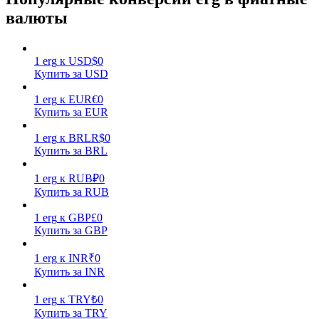
валюты
1
erg
к
USD
$
0
Купить за USD
1
erg
к
EUR
€
0
Заработок
Купить за EUR
1
erg
к
BRL
R$
0
Купить за BRL
1
erg
к
RUB
₽
0
Купить за RUB
1
erg
к
GBP
£
0
Купить за GBP
Силовая свинья
1
erg
к
INR
₹
0
Купить за INR
Получайте конкурентные награды ежедневно
1
erg
к
TRY
₺
0
Купить за TRY