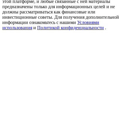
этой платформе, и любые связанные с ней материалы
USDT New User Exclusive 10% APR
предназначены только для информационных целей и не
должны рассматриваться как финансовые или
USDT Flexible Staking | Daily Rewards
инвестиционные советы. Для получения дополнительной
информации ознакомьтесь с нашими
Условиями
использования
и
Политикой конфиденциальности
.
New Listing Futures Fest
Trade New Futures, Win 200,000 USDT
Crypto World Cup 2026: Grand Finale
77,777+3k Rewards