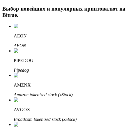
Выбор новейших и популярных криптовалют на
Bitrue
.
AEON
AEON
Авто Инвест
PIPEDOG
Получите долгосрочную прибыль и гибкие проценты
Pipedog
AMZNX
Amazon tokenized stock (xStock)
AVGOX
Broadcom tokenized stock (xStock)
Изучите стейкинг