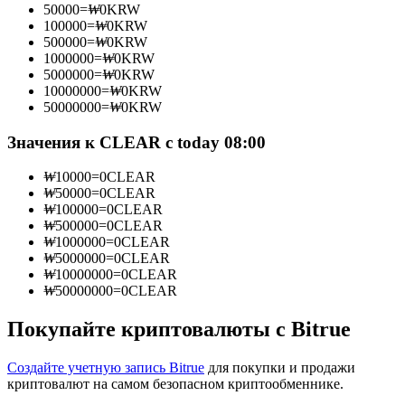
50000
=
₩
0
KRW
100000
=
₩
0
KRW
500000
=
₩
0
KRW
1000000
=
₩
0
KRW
5000000
=
₩
0
KRW
Станьте копи-трейдером
10000000
=
₩
0
KRW
50000000
=
₩
0
KRW
Наслаждайтесь распределением прибыли и комиссиями
за копи-трейдинг
Значения к CLEAR с today 08:00
₩
10000
=
0
CLEAR
₩
50000
=
0
CLEAR
₩
100000
=
0
CLEAR
₩
500000
=
0
CLEAR
₩
1000000
=
0
CLEAR
₩
5000000
=
0
CLEAR
₩
10000000
=
0
CLEAR
₩
50000000
=
0
CLEAR
Информация
Покупайте криптовалюты с Bitrue
Анализ больших данных, включая торговую информацию
и т. д.
Создайте учетную запись Bitrue
для покупки и продажи
криптовалют на самом безопасном криптообменнике.