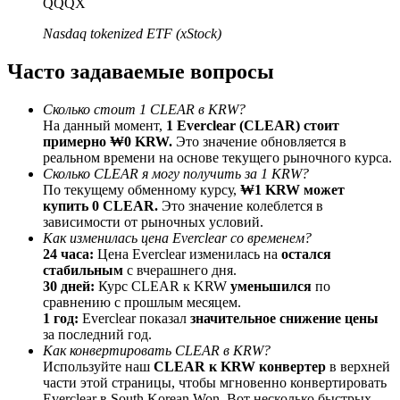
QQQX
До 65% комиссии!
Nasdaq tokenized ETF (xStock)
Часто задаваемые вопросы
Сколько стоит 1 CLEAR в KRW?
На данный момент,
1 Everclear (CLEAR) стоит
примерно ₩0 KRW.
Это значение обновляется в
реальном времени на основе текущего рыночного курса.
Сколько CLEAR я могу получить за 1 KRW?
По текущему обменному курсу,
₩1 KRW может
Реферал
купить 0 CLEAR.
Это значение колеблется в
зависимости от рыночных условий.
Пригласите друга, чтобы получить денежные
Как изменилась цена Everclear со временем?
вознаграждения
24 часа:
Цена Everclear изменилась на
остался
стабильным
с вчерашнего дня.
BTC Welcome Rewards
30 дней:
Курс CLEAR к KRW
уменьшился
по
сравнению с прошлым месяцем.
1 год:
Everclear показал
значительное снижение цены
за последний год.
Как конвертировать CLEAR в KRW?
Используйте наш
CLEAR к KRW конвертер
в верхней
части этой страницы, чтобы мгновенно конвертировать
Everclear в South Korean Won. Вот несколько быстрых