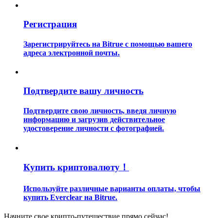
Регистрация
Зарегистрируйтесь на Bitrue с помощью вашего
адреса электронной почты.
Гид
Подтвердите вашу личность
Руководство для начинающих по фьючерсам
Подтвердите свою личность, введя личную
информацию и загрузив действительное
удостоверение личности с фотографией.
Купить криптовалюту！
Используйте различные варианты оплаты, чтобы
Торговые стратегии
купить Everclear на Bitrue.
Узнайте, как оставаться прибыльным
Начните свое крипто-путешествие прямо сейчас!