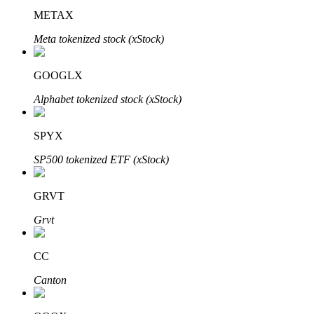
METAX
Узнайте о пассивном доходе
Meta tokenized stock (xStock)
Bitrue
AI
GOOGLX
Alphabet tokenized stock (xStock)
SPYX
Bitrue Партнеры
SP500 tokenized ETF (xStock)
GRVT
Grvt
CC
Canton
Партнеры Bitrue