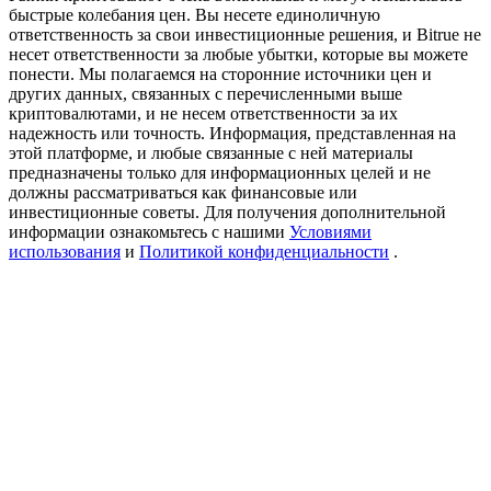
Precious Metals Trading Carnival
быстрые колебания цен. Вы несете единоличную
ответственность за свои инвестиционные решения, и Bitrue не
Trade Gold & Silver · 33,333 USDT Bonus
несет ответственности за любые убытки, которые вы можете
понести. Мы полагаемся на сторонние источники цен и
других данных, связанных с перечисленными выше
криптовалютами, и не несем ответственности за их
надежность или точность. Информация, представленная на
USDT New User Exclusive 10% APR
этой платформе, и любые связанные с ней материалы
предназначены только для информационных целей и не
USDT Flexible Staking | Daily Rewards
должны рассматриваться как финансовые или
инвестиционные советы. Для получения дополнительной
информации ознакомьтесь с нашими
Условиями
использования
и
Политикой конфиденциальности
.
BTC New User Exclusive: 6.5% APR
BTC Flexible Staking | Daily Rewards