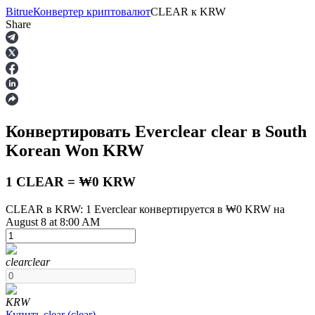
Bitrue
Конвертер криптовалют
CLEAR
к
KRW
Share
Фьючерсы
Конвертировать Everclear
clear
в South
Korean Won
KRW
1 CLEAR = ₩0 KRW
CLEAR в KRW: 1 Everclear конвертируется в ₩0 KRW на
August 8 at 8:00 AM
USDT-фьючерсы
Фьючерсы с использованием USDT в качестве
обеспечения
clear
clear
KRW
Купить
clear
(
clear
)