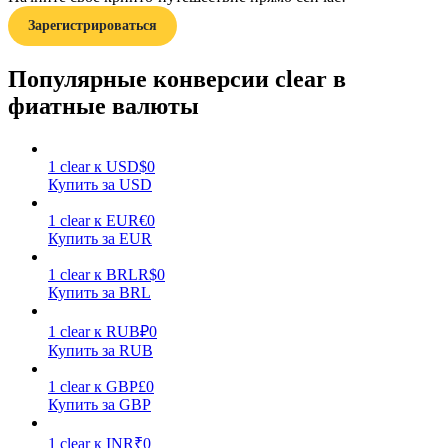
Зарегистрироваться
Популярные конверсии clear в
фиатные валюты
Заработок
1
clear
к
USD
$
0
Купить за USD
1
clear
к
EUR
€
0
Купить за EUR
1
clear
к
BRL
R$
0
Купить за BRL
1
clear
к
RUB
₽
0
Купить за RUB
Силовая свинья
1
clear
к
GBP
£
0
Получайте конкурентные награды ежедневно
Купить за GBP
1
clear
к
INR
₹
0