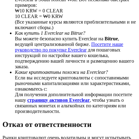
примеров:
₩10 KRW = 0 CLEAR
10 CLEAR = ₩0 KRW
(Все указанные курсы являются приблизительными и не
включают сборы.)
BTC Welcome Rewards
Как купить 1 Everclear на Bitrue?
Вы можете безопасно купить Everclear на
Bitrue
,
Deposit & Trade BTC to Share 25000 USDT prize pool!
ведущей централизованной бирже.
Посетите наше
руководство по покупке Everclear
для пошаговых
инструкций по настройке вашего кошелька,
подтверждению вашей личности и размещению вашего
заказа.
Deposit CASHCAT & Win
Какие криптоактивы похожи на Everclear?
Если вы исследуете криптовалюты с сопоставимыми
Share 500000 CASHCAT prize pool
рыночными капитализациями или характеристиками,
ознакомьтесь с:
Для получения дополнительной информации посетите
нашу
страницу активов Everclear
, чтобы узнать о
Exclusive for BitMart Users
связанных монетах и альткойнах по категориям или
производительности.
Register & Trade to Win 500,000 USDT
Отказ от ответственности
Рынки криптовалют очень волатильны и могут испытывать