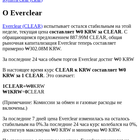
О Everclear
Everclear (CLEAR)
испытывает остался стабильным на этой
неделе, текущая цена
составляет ₩0 KRW за CLEAR
. С
обращающимся предложением 887.99M CLEAR, общая
Фьючерсы на COIN-M
рыночная капитализация Everclear теперь составляет
примерно ₩302.08M KRW.
Криптовалютные фьючерсы
За последние 24 часа объем торгов Everclear достиг ₩0 KRW
В настоящее время курс
CLEAR к KRW
составляет ₩0
TradFi
KRW за 1 CLEAR
. Это означает:
Деривативы на акции, форекс, драгоценные металлы и
1
CLEAR
=
₩
0
KRW
сырьевые товары
₩
1
KRW
=
0
CLEAR
(Примечание: Комиссии за обмен и газовые расходы не
включены.)
За последние 7 дней цена Everclear изменилась на осталось
стабильным на 0%.
За последние 24 часа курс колебался на 0%,
достигнув максимума ₩0 KRW и минимума ₩0 KRW.