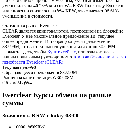
По сравнению с прошлым месяцем, Everclear изменился на
уменьшился на 46.53%.вниз от ₩-- KRW.
Год к году Everclear
изменился на снизилось на ₩-- KRW, что отмечает 96.61%
USDC фьючерсы
уменьшение в стоимости.
Фьючерсы с использованием USDC в качестве
Статистика рынка Everclear
обеспечения
CLEAR является криптовалютой, построенной на блокчейне
Everclear. У нее максимальное предложение 1B, текущее
общее предложение 1B и обращающееся предложение
887.99M, что дает ей рыночную капитализацию 302.08M.
Нажмите здесь, чтобы
Купить сейчас
, или ознакомьтесь с
нашим пошаговым руководством о
том, как безопасно и легко
приобрести Everclear (CLEAR)
.
Текущая цена
₩
0
Обращающееся предложение
887.99M
Рыночная капитализация
₩
302.08M
Объем(24ч)
₩
--
Копирование торговли
Everclear Курсы обмена на разные
Присоединяйтесь к лучшим трейдерам
суммы
Значения к KRW с today 08:00
10000
=
₩
0
KRW