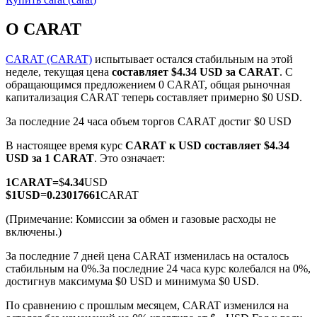
О CARAT
CARAT (CARAT)
испытывает остался стабильным на этой
неделе, текущая цена
составляет $4.34 USD за CARAT
. С
обращающимся предложением 0 CARAT, общая рыночная
Фьючерсы на COIN-M
капитализация CARAT теперь составляет примерно $0 USD.
Криптовалютные фьючерсы
За последние 24 часа объем торгов CARAT достиг $0 USD
В настоящее время курс
CARAT к USD
составляет $4.34
USD за 1 CARAT
. Это означает:
TradFi
1
CARAT
=
$
4.34
USD
Деривативы на акции, форекс, драгоценные металлы и
$
1
USD
=
0.23017661
CARAT
сырьевые товары
(Примечание: Комиссии за обмен и газовые расходы не
включены.)
За последние 7 дней цена CARAT изменилась на осталось
стабильным на 0%.
За последние 24 часа курс колебался на 0%,
достигнув максимума $0 USD и минимума $0 USD.
По сравнению с прошлым месяцем, CARAT изменился на