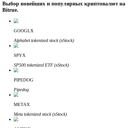
Выбор новейших и популярных криптовалют на
Bitrue
.
GOOGLX
Alphabet tokenized stock (xStock)
SPYX
Авто Инвест
SP500 tokenized ETF (xStock)
Получите долгосрочную прибыль и гибкие проценты
PIPEDOG
Pipedog
METAX
Meta tokenized stock (xStock)
Изучите стейкинг