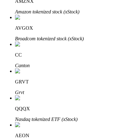
AMZNX
Узнайте о пассивном доходе
Amazon tokenized stock (xStock)
Bitrue
AI
AVGOX
Broadcom tokenized stock (xStock)
CC
Canton
Bitrue Партнеры
GRVT
Grvt
QQQX
Nasdaq tokenized ETF (xStock)
Партнеры Bitrue
AEON