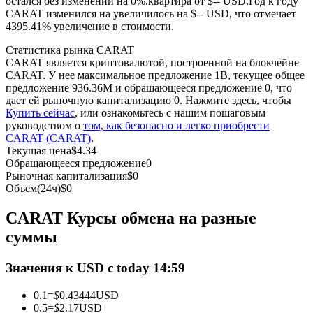
остался без изменений на 0%.квартира от $-- USD.
Год к году
CARAT изменился на увеличилось на $-- USD, что отмечает
4395.41% увеличение в стоимости.
USDC фьючерсы
Статистика рынка CARAT
Фьючерсы с использованием USDC в качестве
CARAT является криптовалютой, построенной на блокчейне
обеспечения
CARAT. У нее максимальное предложение 1B, текущее общее
предложение 936.36M и обращающееся предложение 0, что
дает ей рыночную капитализацию 0. Нажмите здесь, чтобы
Купить сейчас
, или ознакомьтесь с нашим пошаговым
руководством о
том, как безопасно и легко приобрести
CARAT (CARAT)
.
Текущая цена
$
4.34
Обращающееся предложение
0
Рыночная капитализация
$
0
Объем(24ч)
$
0
Копирование торговли
CARAT Курсы обмена на разные
Присоединяйтесь к лучшим трейдерам
суммы
Значения к USD с today 14:59
0.1
=
$
0.43444
USD
0.5
=
$
2.17
USD