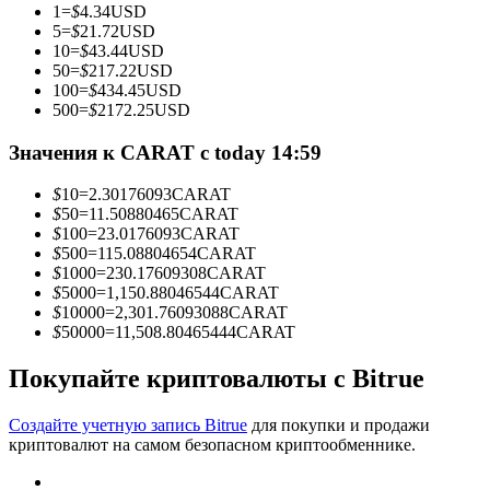
1
=
$
4.34
USD
5
=
$
21.72
USD
10
=
$
43.44
USD
50
=
$
217.22
USD
100
=
$
434.45
USD
Станьте копи-трейдером
500
=
$
2172.25
USD
Наслаждайтесь распределением прибыли и комиссиями
Значения к CARAT с today 14:59
за копи-трейдинг
$
10
=
2.30176093
CARAT
$
50
=
11.50880465
CARAT
$
100
=
23.0176093
CARAT
$
500
=
115.08804654
CARAT
$
1000
=
230.17609308
CARAT
$
5000
=
1,150.88046544
CARAT
$
10000
=
2,301.76093088
CARAT
$
50000
=
11,508.80465444
CARAT
Покупайте криптовалюты с Bitrue
Информация
Анализ больших данных, включая торговую информацию
Создайте учетную запись Bitrue
для покупки и продажи
и т. д.
криптовалют на самом безопасном криптообменнике.