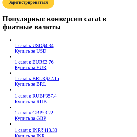
Зарегистрироваться
Популярные конверсии carat в
фиатные валюты
Заработок
1
carat
к
USD
$
4.34
Купить за USD
1
carat
к
EUR
€
3.76
Купить за EUR
1
carat
к
BRL
R$
22.15
Купить за BRL
1
carat
к
RUB
₽
357.4
Купить за RUB
Силовая свинья
1
carat
к
GBP
£
3.22
Купить за GBP
Получайте конкурентные награды ежедневно
1
carat
к
INR
₹
413.33
Купить за INR