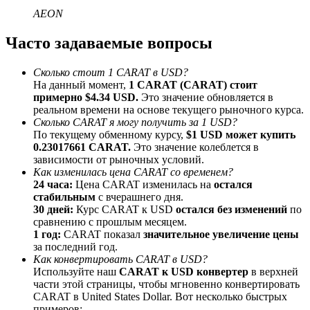
До 65% комиссии!
AEON
Часто задаваемые вопросы
Сколько стоит 1 CARAT в USD?
На данный момент,
1 CARAT (CARAT) стоит
примерно $4.34 USD.
Это значение обновляется в
реальном времени на основе текущего рыночного курса.
Сколько CARAT я могу получить за 1 USD?
По текущему обменному курсу,
$1 USD может купить
0.23017661 CARAT.
Это значение колеблется в
Реферал
зависимости от рыночных условий.
Как изменилась цена CARAT со временем?
Пригласите друга, чтобы получить денежные
24 часа:
Цена CARAT изменилась на
остался
вознаграждения
стабильным
с вчерашнего дня.
30 дней:
Курс CARAT к USD
остался без изменений
по
BTC Welcome Rewards
сравнению с прошлым месяцем.
1 год:
CARAT показал
значительное увеличение цены
за последний год.
Как конвертировать CARAT в USD?
Используйте наш
CARAT к USD конвертер
в верхней
части этой страницы, чтобы мгновенно конвертировать
CARAT в United States Dollar. Вот несколько быстрых
примеров: