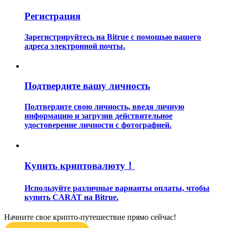
Регистрация
Зарегистрируйтесь на Bitrue с помощью вашего
адреса электронной почты.
Гид
Подтвердите вашу личность
Руководство для начинающих по фьючерсам
Подтвердите свою личность, введя личную
информацию и загрузив действительное
удостоверение личности с фотографией.
Купить криптовалюту！
Используйте различные варианты оплаты, чтобы
купить CARAT на Bitrue.
Торговые стратегии
Узнайте, как оставаться прибыльным
Начните свое крипто-путешествие прямо сейчас!