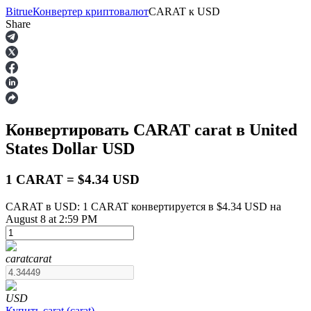
Bitrue
Конвертер криптовалют
CARAT
к
USD
Share
Фьючерсы
Конвертировать CARAT
carat
в United
States Dollar
USD
1 CARAT = $4.34 USD
CARAT в USD: 1 CARAT конвертируется в $4.34 USD на
August 8 at 2:59 PM
USDT-фьючерсы
Фьючерсы с использованием USDT в качестве
обеспечения
carat
carat
USD
Купить
carat
(
carat
)