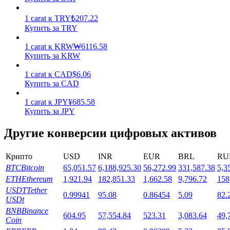
1
carat
к
TRY
₺
207.22
Купить за TRY
1
carat
к
KRW
₩
6116.58
Купить за KRW
Стейкинг
1
carat
к
CAD
$
6.06
Купить за CAD
Высокая прибыль и мгновенный доступ
1
carat
к
JPY
¥
685.58
Купить за JPY
Другие конверсии цифровых активов
Крипто
USD
INR
EUR
BRL
RU
BTC
Bitcoin
65,051.57
6,188,925.30
56,272.99
331,587.38
5,3
ETH
Ethereum
1,921.94
182,851.33
1,662.58
9,796.72
158
USDT
Tether
0.99941
95.08
0.86454
5.09
82.
Launchpool
USDt
BNB
Binance
Гибкая ставка для заработка популярных токенов
604.95
57,554.84
523.31
3,083.64
49,
Coin