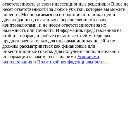
Precious Metals Trading Carnival
ответственность за свои инвестиционные решения, и Bitrue не
несет ответственности за любые убытки, которые вы можете
Trade Gold & Silver · 33,333 USDT Bonus
понести. Мы полагаемся на сторонние источники цен и
других данных, связанных с перечисленными выше
криптовалютами, и не несем ответственности за их
надежность или точность. Информация, представленная на
этой платформе, и любые связанные с ней материалы
USDT New User Exclusive 10% APR
предназначены только для информационных целей и не
должны рассматриваться как финансовые или
USDT Flexible Staking | Daily Rewards
инвестиционные советы. Для получения дополнительной
информации ознакомьтесь с нашими
Условиями
использования
и
Политикой конфиденциальности
.
BTC New User Exclusive: 6.5% APR
BTC Flexible Staking | Daily Rewards