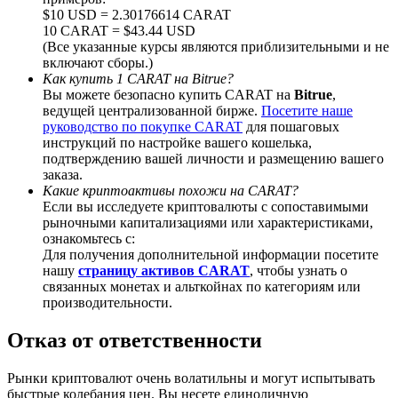
$10 USD = 2.30176614 CARAT
10 CARAT = $43.44 USD
(Все указанные курсы являются приблизительными и не
включают сборы.)
Как купить 1 CARAT на Bitrue?
BTC Welcome Rewards
Вы можете безопасно купить CARAT на
Bitrue
,
ведущей централизованной бирже.
Посетите наше
Deposit & Trade BTC to Share 25000 USDT prize pool!
руководство по покупке CARAT
для пошаговых
инструкций по настройке вашего кошелька,
подтверждению вашей личности и размещению вашего
заказа.
Какие криптоактивы похожи на CARAT?
Deposit CASHCAT & Win
Если вы исследуете криптовалюты с сопоставимыми
рыночными капитализациями или характеристиками,
Share 500000 CASHCAT prize pool
ознакомьтесь с:
Для получения дополнительной информации посетите
нашу
страницу активов CARAT
, чтобы узнать о
связанных монетах и альткойнах по категориям или
Exclusive for BitMart Users
производительности.
Register & Trade to Win 500,000 USDT
Отказ от ответственности
Рынки криптовалют очень волатильны и могут испытывать
быстрые колебания цен. Вы несете единоличную