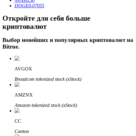
AVAX
6.50
DOGE
0.07055
Откройте для себя больше
криптовалют
Выбор новейших и популярных криптовалют на
Bitrue
.
Авто Инвест
AVGOX
Получите долгосрочную прибыль и гибкие проценты
Broadcom tokenized stock (xStock)
AMZNX
Amazon tokenized stock (xStock)
CC
Canton
Изучите стейкинг