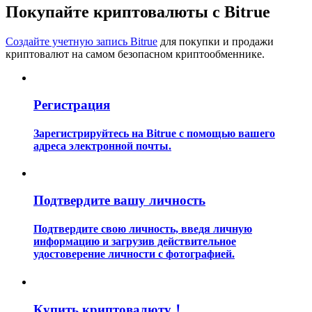
Покупайте криптовалюты с Bitrue
Создайте учетную запись Bitrue
для покупки и продажи
криптовалют на самом безопасном криптообменнике.
Регистрация
Гид
Руководство для начинающих по фьючерсам
Зарегистрируйтесь на Bitrue с помощью вашего
адреса электронной почты.
Подтвердите вашу личность
Подтвердите свою личность, введя личную
информацию и загрузив действительное
удостоверение личности с фотографией.
Торговые стратегии
Узнайте, как оставаться прибыльным
Купить криптовалюту！