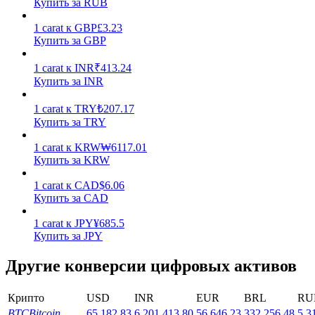
Купить за RUB
1
carat
к
GBP
£
3.23
Купить за GBP
1
carat
к
INR
₹
413.24
Купить за INR
Стейкинг
1
carat
к
TRY
₺
207.17
Купить за TRY
Высокая прибыль и мгновенный доступ
1
carat
к
KRW
₩
6117.01
Купить за KRW
1
carat
к
CAD
$
6.06
Купить за CAD
1
carat
к
JPY
¥
685.5
Купить за JPY
Другие конверсии цифровых активов
Launchpool
Гибкая ставка для заработка популярных токенов
Крипто
USD
INR
EUR
BRL
RU
BTC
Bitcoin
65,182.83
6,201,413.80
56,646.23
332,256.48
5,3