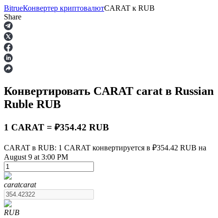
Bitrue
Конвертер криптовалют
CARAT
к
RUB
Share
Фьючерсы
Конвертировать CARAT
carat
в Russian
Ruble
RUB
1 CARAT = ₽354.42 RUB
CARAT в RUB: 1 CARAT конвертируется в ₽354.42 RUB на
USDT-фьючерсы
August 9 at 3:00 PM
Фьючерсы с использованием USDT в качестве
обеспечения
carat
carat
RUB