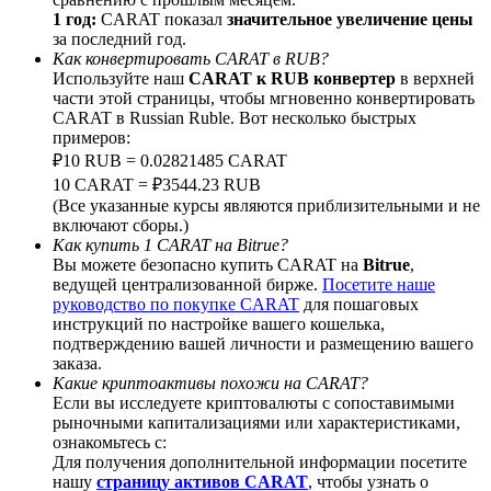
1 год:
CARAT показал
значительное увеличение цены
за последний год.
Как конвертировать CARAT в RUB?
Используйте наш
CARAT к RUB конвертер
в верхней
части этой страницы, чтобы мгновенно конвертировать
BTC Welcome Rewards
CARAT в Russian Ruble. Вот несколько быстрых
примеров:
Deposit & Trade BTC to Share 25000 USDT prize pool!
₽10 RUB = 0.02821485 CARAT
10 CARAT = ₽3544.23 RUB
(Все указанные курсы являются приблизительными и не
включают сборы.)
Deposit CASHCAT & Win
Как купить 1 CARAT на Bitrue?
Вы можете безопасно купить CARAT на
Bitrue
,
Share 500000 CASHCAT prize pool
ведущей централизованной бирже.
Посетите наше
руководство по покупке CARAT
для пошаговых
инструкций по настройке вашего кошелька,
подтверждению вашей личности и размещению вашего
заказа.
Exclusive for BitMart Users
Какие криптоактивы похожи на CARAT?
Если вы исследуете криптовалюты с сопоставимыми
Register & Trade to Win 500,000 USDT
рыночными капитализациями или характеристиками,
ознакомьтесь с:
Для получения дополнительной информации посетите
нашу
страницу активов CARAT
, чтобы узнать о