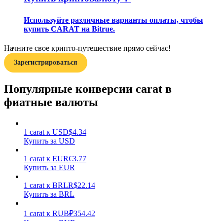
Используйте различные варианты оплаты, чтобы
купить CARAT на Bitrue.
Начните свое крипто-путешествие прямо сейчас!
Зарегистрироваться
Заработок
Популярные конверсии carat в
фиатные валюты
1
carat
к
USD
$
4.34
Купить за USD
1
carat
к
EUR
€
3.77
Купить за EUR
Силовая свинья
1
carat
к
BRL
R$
22.14
Получайте конкурентные награды ежедневно
Купить за BRL
1
carat
к
RUB
₽
354.42