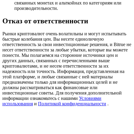
связанных монетах и альткойнах по категориям или
Precious Metals Trading Carnival
производительности.
Trade Gold & Silver · 33,333 USDT Bonus
Отказ от ответственности
Рынки криптовалют очень волатильны и могут испытывать
быстрые колебания цен. Вы несете единоличную
USDT New User Exclusive 10% APR
ответственность за свои инвестиционные решения, и Bitrue не
USDT Flexible Staking | Daily Rewards
несет ответственности за любые убытки, которые вы можете
понести. Мы полагаемся на сторонние источники цен и
других данных, связанных с перечисленными выше
криптовалютами, и не несем ответственности за их
надежность или точность. Информация, представленная на
BTC New User Exclusive: 6.5% APR
этой платформе, и любые связанные с ней материалы
предназначены только для информационных целей и не
BTC Flexible Staking | Daily Rewards
должны рассматриваться как финансовые или
инвестиционные советы. Для получения дополнительной
информации ознакомьтесь с нашими
Условиями
использования
и
Политикой конфиденциальности
.