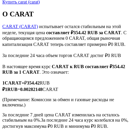
Купить
carat
(
carat
)
О CARAT
CARAT (CARAT)
испытывает остался стабильным на этой
неделе, текущая цена
составляет ₽354.42 RUB за CARAT
. С
Фьючерсы на COIN-M
обращающимся предложением 0 CARAT, общая рыночная
капитализация CARAT теперь составляет примерно ₽0 RUB.
Криптовалютные фьючерсы
За последние 24 часа объем торгов CARAT достиг ₽0 RUB
В настоящее время курс
CARAT к RUB
составляет ₽354.42
TradFi
RUB за 1 CARAT
. Это означает:
Деривативы на акции, форекс, драгоценные металлы и
1
CARAT
=
₽
354.42
RUB
сырьевые товары
₽
1
RUB
=
0.00282148
CARAT
(Примечание: Комиссии за обмен и газовые расходы не
включены.)
За последние 7 дней цена CARAT изменилась на осталось
стабильным на 0%.
За последние 24 часа курс колебался на 0%,
достигнув максимума ₽0 RUB и минимума ₽0 RUB.