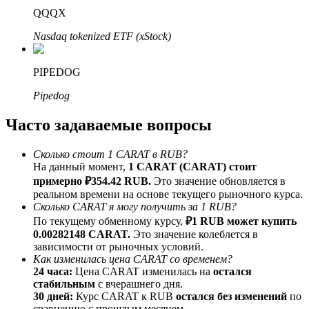
До 65% комиссии!
QQQX
Nasdaq tokenized ETF (xStock)
PIPEDOG
Pipedog
Часто задаваемые вопросы
Реферал
Сколько стоит 1 CARAT в RUB?
На данный момент,
1 CARAT (CARAT) стоит
Пригласите друга, чтобы получить денежные
примерно ₽354.42 RUB.
Это значение обновляется в
вознаграждения
реальном времени на основе текущего рыночного курса.
Сколько CARAT я могу получить за 1 RUB?
BTC Welcome Rewards
По текущему обменному курсу,
₽1 RUB может купить
0.00282148 CARAT.
Это значение колеблется в
зависимости от рыночных условий.
Как изменилась цена CARAT со временем?
24 часа:
Цена CARAT изменилась на
остался
стабильным
с вчерашнего дня.
30 дней:
Курс CARAT к RUB
остался без изменений
по
сравнению с прошлым месяцем.