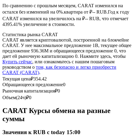
По сравнению с прошлым месяцем, CARAT изменился на
остался без изменений на 0%.квартира от ₽-- RUB.
Год к году
USDC фьючерсы
CARAT изменился на увеличилось на ₽-- RUB, что отмечает
Фьючерсы с использованием USDC в качестве
4395.41% увеличение в стоимости.
обеспечения
Статистика рынка CARAT
CARAT является криптовалютой, построенной на блокчейне
CARAT. У нее максимальное предложение 1B, текущее общее
предложение 936.36M и обращающееся предложение 0, что
дает ей рыночную капитализацию 0. Нажмите здесь, чтобы
Купить сейчас
, или ознакомьтесь с нашим пошаговым
руководством о
том, как безопасно и легко приобрести
CARAT (CARAT)
.
Текущая цена
₽
354.42
Обращающееся предложение
0
Копирование торговли
Рыночная капитализация
₽
0
Объем(24ч)
₽
0
Присоединяйтесь к лучшим трейдерам
CARAT Курсы обмена на разные
суммы
Значения к RUB с today 15:00