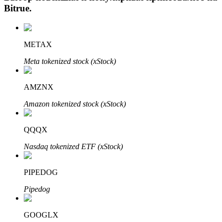
Bitrue
.
METAX
Meta tokenized stock (xStock)
AMZNX
Авто Инвест
Amazon tokenized stock (xStock)
Получите долгосрочную прибыль и гибкие проценты
QQQX
Nasdaq tokenized ETF (xStock)
PIPEDOG
Pipedog
GOOGLX
Изучите стейкинг