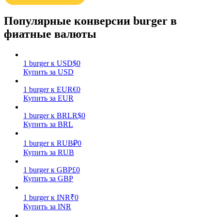
Популярные конверсии burger в
фиатные валюты
1
burger
к
USD
$
0
Заработок
Купить за USD
1
burger
к
EUR
€
0
Купить за EUR
1
burger
к
BRL
R$
0
Купить за BRL
1
burger
к
RUB
₽
0
Купить за RUB
1
burger
к
GBP
£
0
Силовая свинья
Купить за GBP
Получайте конкурентные награды ежедневно
1
burger
к
INR
₹
0
Купить за INR