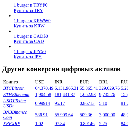
1
burger
к
TRY
₺
0
Купить за TRY
1
burger
к
KRW
₩
0
Купить за KRW
1
burger
к
CAD
$
0
Стейкинг
Купить за CAD
Высокая прибыль и мгновенный доступ
1
burger
к
JPY
¥
0
Купить за JPY
Другие конверсии цифровых активов
Крипто
USD
INR
EUR
BRL
RU
BTC
Bitcoin
64,370.49
6,131,965.31
55,865.41
329,029.76
5,2
ETH
Ethereum
1,904.58
181,431.37
1,652.93
9,735.26
155
USDT
Tether
0.99914
95.17
0.86713
5.10
81.
USDt
Launchpool
BNB
Binance
586.91
55,909.64
509.36
3,000.00
48,
Coin
Гибкая ставка для заработка популярных токенов
XRP
XRP
1.02
97.84
0.89146
5.25
84.