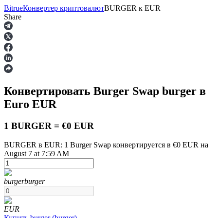
Bitrue
Конвертер криптовалют
BURGER
к
EUR
Share
Фьючерсы
Конвертировать Burger Swap
burger
в
Euro
EUR
1 BURGER = €0 EUR
BURGER в EUR: 1 Burger Swap конвертируется в €0 EUR на
August 7 at 7:59 AM
USDT-фьючерсы
Фьючерсы с использованием USDT в качестве
обеспечения
burger
burger
EUR
Купить
burger
(
burger
)