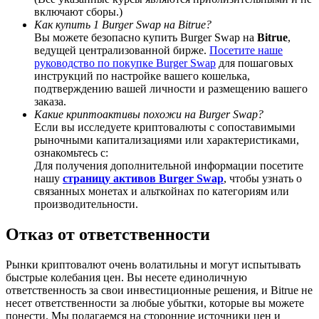
включают сборы.)
Как купить 1 Burger Swap на Bitrue?
Вы можете безопасно купить Burger Swap на
Bitrue
,
ведущей централизованной бирже.
Посетите наше
руководство по покупке Burger Swap
для пошаговых
BTC Welcome Rewards
инструкций по настройке вашего кошелька,
подтверждению вашей личности и размещению вашего
Deposit & Trade BTC to Share 25000 USDT prize pool!
заказа.
Какие криптоактивы похожи на Burger Swap?
Если вы исследуете криптовалюты с сопоставимыми
рыночными капитализациями или характеристиками,
ознакомьтесь с:
Deposit CASHCAT & Win
Для получения дополнительной информации посетите
нашу
страницу активов Burger Swap
, чтобы узнать о
Share 500000 CASHCAT prize pool
связанных монетах и альткойнах по категориям или
производительности.
Отказ от ответственности
Exclusive for BitMart Users
Рынки криптовалют очень волатильны и могут испытывать
Register & Trade to Win 500,000 USDT
быстрые колебания цен. Вы несете единоличную
ответственность за свои инвестиционные решения, и Bitrue не
несет ответственности за любые убытки, которые вы можете
понести. Мы полагаемся на сторонние источники цен и