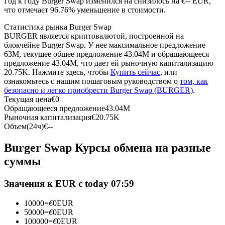
Год к году Burger Swap изменился на снизилось на €-- EUR,
что отмечает 96.76% уменьшение в стоимости.
USDC фьючерсы
Статистика рынка Burger Swap
BURGER является криптовалютой, построенной на
Фьючерсы с использованием USDC в качестве
блокчейне Burger Swap. У нее максимальное предложение
обеспечения
63M, текущее общее предложение 43.04M и обращающееся
предложение 43.04M, что дает ей рыночную капитализацию
20.75K. Нажмите здесь, чтобы
Купить сейчас
, или
ознакомьтесь с нашим пошаговым руководством о
том, как
безопасно и легко приобрести Burger Swap (BURGER)
.
Текущая цена
€
0
Обращающееся предложение
43.04M
Рыночная капитализация
€
20.75K
Объем(24ч)
€
--
Burger Swap Курсы обмена на разные
Копирование торговли
суммы
Присоединяйтесь к лучшим трейдерам
Значения к EUR с today 07:59
10000
=
€
0
EUR
50000
=
€
0
EUR
100000
=
€
0
EUR