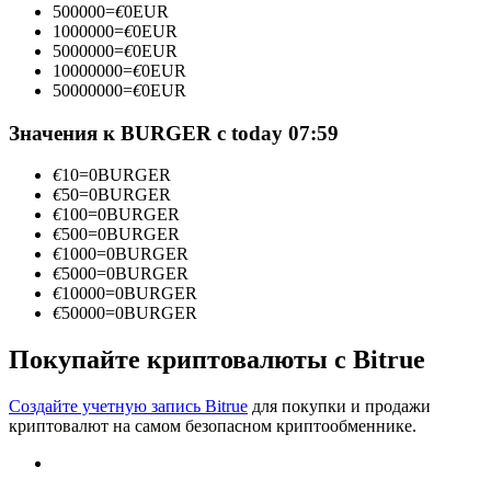
500000
=
€
0
EUR
1000000
=
€
0
EUR
5000000
=
€
0
EUR
10000000
=
€
0
EUR
50000000
=
€
0
EUR
Станьте копи-трейдером
Значения к BURGER с today 07:59
Наслаждайтесь распределением прибыли и комиссиями
за копи-трейдинг
€
10
=
0
BURGER
€
50
=
0
BURGER
€
100
=
0
BURGER
€
500
=
0
BURGER
€
1000
=
0
BURGER
€
5000
=
0
BURGER
€
10000
=
0
BURGER
€
50000
=
0
BURGER
Покупайте криптовалюты с Bitrue
Информация
Создайте учетную запись Bitrue
для покупки и продажи
Анализ больших данных, включая торговую информацию
криптовалют на самом безопасном криптообменнике.
и т. д.