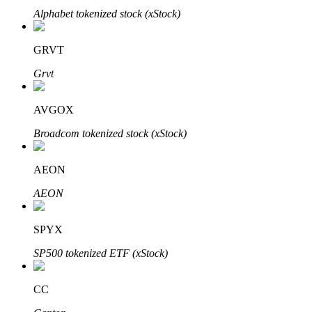
Alphabet tokenized stock (xStock)
Узнайте о пассивном доходе
Bitrue
AI
GRVT
Grvt
AVGOX
Broadcom tokenized stock (xStock)
Bitrue Партнеры
AEON
AEON
SPYX
SP500 tokenized ETF (xStock)
CC
Партнеры Bitrue