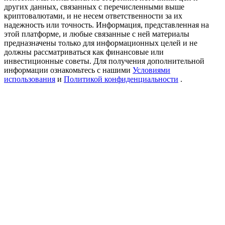
Precious Metals Trading Carnival
других данных, связанных с перечисленными выше
криптовалютами, и не несем ответственности за их
Trade Gold & Silver · 33,333 USDT Bonus
надежность или точность. Информация, представленная на
этой платформе, и любые связанные с ней материалы
предназначены только для информационных целей и не
должны рассматриваться как финансовые или
инвестиционные советы. Для получения дополнительной
USDT New User Exclusive 10% APR
информации ознакомьтесь с нашими
Условиями
использования
и
Политикой конфиденциальности
.
USDT Flexible Staking | Daily Rewards
BTC New User Exclusive: 6.5% APR
BTC Flexible Staking | Daily Rewards