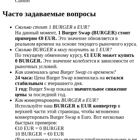
Canton
До 65% комиссии!
Часто задаваемые вопросы
Сколько стоит 1 BURGER в EUR?
На данный момент,
1 Burger Swap (BURGER) стоит
примерно €0 EUR.
Это значение обновляется в
реальном времени на основе текущего рыночного курса.
Сколько BURGER я могу получить за 1 EUR?
По текущему обменному курсу,
€1 EUR может купить
0 BURGER.
Это значение колеблется в зависимости от
рыночных условий.
Реферал
Как изменилась цена Burger Swap со временем?
24 часа:
Цена Burger Swap изменилась на
остался
Пригласите друга, чтобы получить денежные
стабильным
с вчерашнего дня.
вознаграждения
1 год:
Burger Swap показал
значительное снижение
цены
за последний год.
BTC Welcome Rewards
Как конвертировать BURGER в EUR?
Используйте наш
BURGER к EUR конвертер
в
верхней части этой страницы, чтобы мгновенно
конвертировать Burger Swap в Euro. Вот несколько
быстрых примеров:
€10 EUR = 0 BURGER
10 BURGER = €0 EUR
(Все указанные курсы являются приблизительными и не