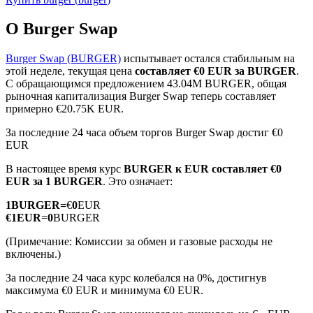
О Burger Swap
Burger Swap (BURGER)
испытывает остался стабильным на
этой неделе, текущая цена
составляет €0 EUR за BURGER
.
С обращающимся предложением 43.04M BURGER, общая
Фьючерсы на COIN-M
рыночная капитализация Burger Swap теперь составляет
примерно €20.75K EUR.
Криптовалютные фьючерсы
За последние 24 часа объем торгов Burger Swap достиг €0
EUR
TradFi
В настоящее время курс
BURGER к EUR
составляет €0
EUR за 1 BURGER
. Это означает:
Деривативы на акции, форекс, драгоценные металлы и
сырьевые товары
1
BURGER
=
€
0
EUR
€
1
EUR
=
0
BURGER
(Примечание: Комиссии за обмен и газовые расходы не
включены.)
За последние 24 часа курс колебался на 0%, достигнув
максимума €0 EUR и минимума €0 EUR.