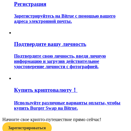
Регистрация
Зарегистрируйтесь на Bitrue с помощью вашего
адреса электронной почты.
Подтвердите вашу личность
Гид
Руководство для начинающих по фьючерсам
Подтвердите свою личность, введя личную
информацию и загрузив действительное
удостоверение личности с фотографией.
Купить криптовалюту！
Используйте различные варианты оплаты, чтобы
купить Burger Swap на Bitrue.
Торговые стратегии
Начните свое крипто-путешествие прямо сейчас!
Узнайте, как оставаться прибыльным
Зарегистрироваться