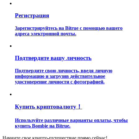
Регистрация
Зарегистрируйтесь на Bitrue с помощью вашего
адреса электронной почты.
Гид
Подтвердите вашу личность
Руководство для начинающих по фьючерсам
Подтвердите свою личность, введя личную
информацию и загрузив действительное
удостоверение личности с фотографией.
Купить криптовалюту！
Используйте различные варианты оплаты, чтобы
Торговые стратегии
купить Bombie на Bitrue.
Узнайте, как оставаться прибыльным
Начните свое крипто-путешествие прямо сейчас!