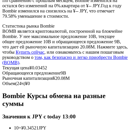
По сравнению с прошлым месяцем, Bombie изменился на
остался без изменений на 0%.квартира от ¥-- JPY.
Год к году
Bombie изменился на снизилось на ¥-- JPY, что отмечает
USDC фьючерсы
79.58% уменьшение в стоимости.
Фьючерсы с использованием USDC в качестве
Статистика рынка Bombie
обеспечения
BOMB является криптовалютой, построенной на блокчейне
Bombie. У нее максимальное предложение 10B, текущее
общее предложение 10B и обращающееся предложение 9B,
что дает ей рыночную капитализацию 20.08M. Нажмите здесь,
чтобы
Купить сейчас
, или ознакомьтесь с нашим пошаговым
руководством о
том, как безопасно и легко приобрести Bombie
(BOMB)
.
Текущая цена
¥
0.03452
Обращающееся предложение
9B
Рыночная капитализация
¥
20.08M
Объем(24ч)
¥
0
Копирование торговли
Bombie Курсы обмена на разные
Присоединяйтесь к лучшим трейдерам
суммы
Значения к JPY с today 13:00
10
=
¥
0.34521
JPY