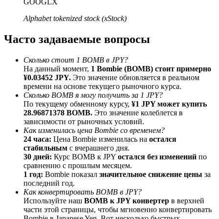
GOOGLX
До 65% комиссии!
Alphabet tokenized stock (xStock)
Часто задаваемые вопросы
Сколько стоит 1 BOMB в JPY?
На данный момент,
1 Bombie (BOMB) стоит примерно
¥0.03452 JPY.
Это значение обновляется в реальном
времени на основе текущего рыночного курса.
Сколько BOMB я могу получить за 1 JPY?
По текущему обменному курсу,
¥1 JPY может купить
Реферал
28.96871378 BOMB.
Это значение колеблется в
зависимости от рыночных условий.
Пригласите друга, чтобы получить денежные
Как изменилась цена Bombie со временем?
вознаграждения
24 часа:
Цена Bombie изменилась на
остался
стабильным
с вчерашнего дня.
BTC Welcome Rewards
30 дней:
Курс BOMB к JPY
остался без изменений
по
сравнению с прошлым месяцем.
1 год:
Bombie показал
значительное снижение цены
за
последний год.
Как конвертировать BOMB в JPY?
Используйте наш
BOMB к JPY конвертер
в верхней
части этой страницы, чтобы мгновенно конвертировать
Bombie в Japanese Yen. Вот несколько быстрых