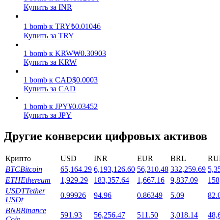
Купить за INR
1
bomb
к
TRY
₺
0.01046
Купить за TRY
1
bomb
к
KRW
₩
0.30903
Купить за KRW
Стейкинг
1
bomb
к
CAD
$
0.0003
Высокая прибыль и мгновенный доступ
Купить за CAD
1
bomb
к
JPY
¥
0.03452
Купить за JPY
Другие конверсии цифровых активов
Крипто
USD
INR
EUR
BRL
RU
BTC
Bitcoin
65,164.29
6,193,126.60
56,310.48
332,259.69
5,3
ETH
Ethereum
1,929.29
183,357.64
1,667.16
9,837.09
158
Launchpool
USDT
Tether
0.99926
94.96
0.86349
5.09
82.
USDt
Гибкая ставка для заработка популярных токенов
BNB
Binance
591.93
56,256.47
511.50
3,018.14
48,
Coin