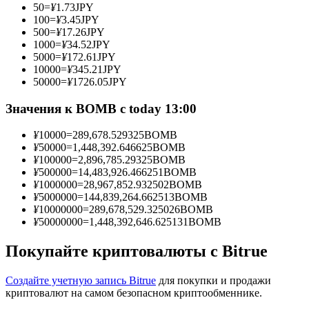
50
=
¥
1.73
JPY
100
=
¥
3.45
JPY
500
=
¥
17.26
JPY
1000
=
¥
34.52
JPY
5000
=
¥
172.61
JPY
Станьте копи-трейдером
10000
=
¥
345.21
JPY
50000
=
¥
1726.05
JPY
Наслаждайтесь распределением прибыли и комиссиями
за копи-трейдинг
Значения к BOMB с today 13:00
¥
10000
=
289,678.529325
BOMB
¥
50000
=
1,448,392.646625
BOMB
¥
100000
=
2,896,785.29325
BOMB
¥
500000
=
14,483,926.466251
BOMB
¥
1000000
=
28,967,852.932502
BOMB
¥
5000000
=
144,839,264.662513
BOMB
¥
10000000
=
289,678,529.325026
BOMB
¥
50000000
=
1,448,392,646.625131
BOMB
Информация
Покупайте криптовалюты с Bitrue
Анализ больших данных, включая торговую информацию
и т. д.
Создайте учетную запись Bitrue
для покупки и продажи
криптовалют на самом безопасном криптообменнике.