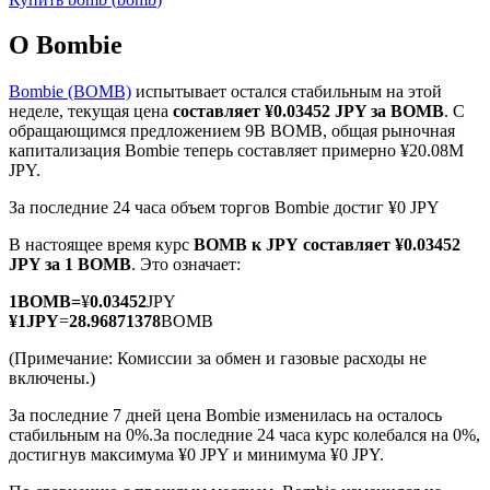
О Bombie
Bombie (BOMB)
испытывает остался стабильным на этой
неделе, текущая цена
составляет ¥0.03452 JPY за BOMB
. С
обращающимся предложением 9B BOMB, общая рыночная
Фьючерсы на COIN-M
капитализация Bombie теперь составляет примерно ¥20.08M
JPY.
Криптовалютные фьючерсы
За последние 24 часа объем торгов Bombie достиг ¥0 JPY
В настоящее время курс
BOMB к JPY
составляет ¥0.03452
TradFi
JPY за 1 BOMB
. Это означает:
Деривативы на акции, форекс, драгоценные металлы и
1
BOMB
=
¥
0.03452
JPY
сырьевые товары
¥
1
JPY
=
28.96871378
BOMB
(Примечание: Комиссии за обмен и газовые расходы не
включены.)
За последние 7 дней цена Bombie изменилась на осталось
стабильным на 0%.
За последние 24 часа курс колебался на 0%,
достигнув максимума ¥0 JPY и минимума ¥0 JPY.