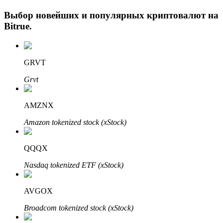
Выбор новейших и популярных криптовалют на
Bitrue
.
GRVT
Grvt
Авто Инвест
AMZNX
Получите долгосрочную прибыль и гибкие проценты
Amazon tokenized stock (xStock)
QQQX
Nasdaq tokenized ETF (xStock)
AVGOX
Broadcom tokenized stock (xStock)
Изучите стейкинг