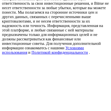
Precious Metals Trading Carnival
ответственность за свои инвестиционные решения, и Bitrue не
несет ответственности за любые убытки, которые вы можете
Trade Gold & Silver · 33,333 USDT Bonus
понести. Мы полагаемся на сторонние источники цен и
других данных, связанных с перечисленными выше
криптовалютами, и не несем ответственности за их
надежность или точность. Информация, представленная на
этой платформе, и любые связанные с ней материалы
USDT New User Exclusive 10% APR
предназначены только для информационных целей и не
должны рассматриваться как финансовые или
USDT Flexible Staking | Daily Rewards
инвестиционные советы. Для получения дополнительной
информации ознакомьтесь с нашими
Условиями
использования
и
Политикой конфиденциальности
.
BTC New User Exclusive: 6.5% APR
BTC Flexible Staking | Daily Rewards