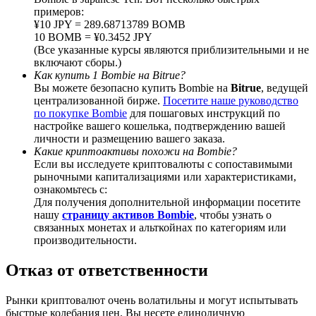
примеров:
¥10 JPY = 289.68713789 BOMB
10 BOMB = ¥0.3452 JPY
(Все указанные курсы являются приблизительными и не
включают сборы.)
BTC Welcome Rewards
Как купить 1 Bombie на Bitrue?
Вы можете безопасно купить Bombie на
Bitrue
, ведущей
Deposit & Trade BTC to Share 25000 USDT prize pool!
централизованной бирже.
Посетите наше руководство
по покупке Bombie
для пошаговых инструкций по
настройке вашего кошелька, подтверждению вашей
личности и размещению вашего заказа.
Какие криптоактивы похожи на Bombie?
Deposit CASHCAT & Win
Если вы исследуете криптовалюты с сопоставимыми
рыночными капитализациями или характеристиками,
Share 500000 CASHCAT prize pool
ознакомьтесь с:
Для получения дополнительной информации посетите
нашу
страницу активов Bombie
, чтобы узнать о
связанных монетах и альткойнах по категориям или
Exclusive for BitMart Users
производительности.
Register & Trade to Win 500,000 USDT
Отказ от ответственности
Рынки криптовалют очень волатильны и могут испытывать
быстрые колебания цен. Вы несете единоличную