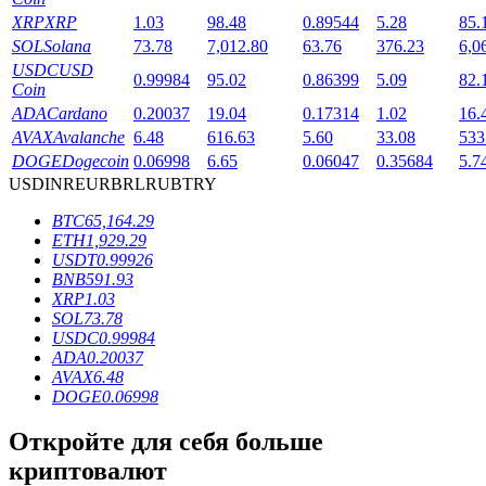
XRP
XRP
1.03
98.48
0.89544
5.28
85.
SOL
Solana
73.78
7,012.80
63.76
376.23
6,0
USDC
USD
0.99984
95.02
0.86399
5.09
82.
Coin
ADA
Cardano
0.20037
19.04
0.17314
1.02
16.
AVAX
Avalanche
6.48
616.63
5.60
33.08
533
DOGE
Dogecoin
0.06998
6.65
0.06047
0.35684
5.7
USD
INR
EUR
BRL
RUB
TRY
Блокировки BTR
BTC
65,164.29
Эксклюзивные инвестиции для владельцев BTR
ETH
1,929.29
USDT
0.99926
BNB
591.93
XRP
1.03
SOL
73.78
USDC
0.99984
ADA
0.20037
AVAX
6.48
DOGE
0.06998
Откройте для себя больше
Кредиты
криптовалют
Сервис заимствований, обеспеченных криптовалютой