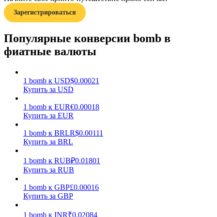
Зарегистрироваться
Популярные конверсии bomb в
фиатные валюты
Заработок
1
bomb
к
USD
$
0.00021
Купить за USD
1
bomb
к
EUR
€
0.00018
Купить за EUR
1
bomb
к
BRL
R$
0.00111
Купить за BRL
1
bomb
к
RUB
₽
0.01801
Купить за RUB
Силовая свинья
1
bomb
к
GBP
£
0.00016
Получайте конкурентные награды ежедневно
Купить за GBP
1
bomb
к
INR
₹
0.02084