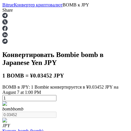
Bitrue
Конвертер криптовалют
BOMB
к
JPY
Share
Фьючерсы
Конвертировать Bombie
bomb
в
Japanese Yen
JPY
1 BOMB = ¥0.03452 JPY
BOMB в JPY: 1 Bombie конвертируется в ¥0.03452 JPY на
August 7 at 1:00 PM
USDT-фьючерсы
Фьючерсы с использованием USDT в качестве
обеспечения
bomb
bomb
JPY
Купить
bomb
(
bomb
)