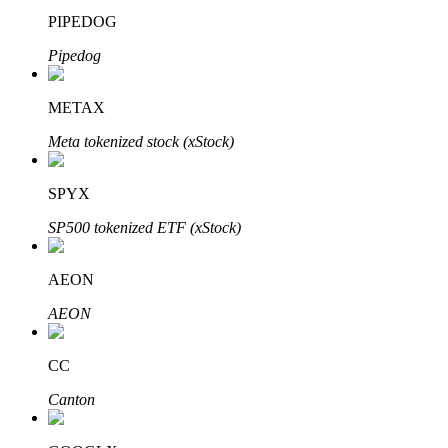
PIPEDOG
Узнайте о пассивном доходе
Pipedog
Bitrue
AI
METAX
Meta tokenized stock (xStock)
SPYX
Bitrue Партнеры
SP500 tokenized ETF (xStock)
AEON
AEON
CC
Canton
Партнеры Bitrue